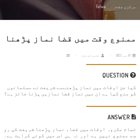
مرکزی صفحہ
Fatwa
ممنوع وقت میں قضا نماز پڑھنا
ممنوع وقت میں قضا نماز پڑھنا
19 جون 2023
فتویٰ کونسل
QUESTION
کیا جن اوقات میں نماز پڑھنےسے شریعت نے مسلمانوں
کو منع کیا ہے ان میں نماز قضا نمازیں پڑنا جائز ہے؟
ANSWER
تمام مکروہ اوقات میں قضاء نماز پڑھنا شریعت کی رو
سے ممنوع نہیں ہے اور نہ ہی اس میں کوئی کراہت ہے۔