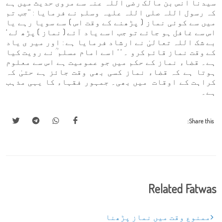
سیدنا انس بن مالک رضی اللہ عنہ سے مروی حدیث میں ہے
کہ رسول اللہ صلی اللہ علیہ وسلم نے فرمایا : ’’جب تم
میں سے کوئی نماز ( پڑھنے کے وقت اس ) سے سویا رہے یا
اس سے غافل ہو جائے تو جب اسے یاد آئے ( نماز ) پڑھ لے ‘
بے شک اللہ تعالیٰ نے ارشاد فرمایا ہے : اور میر ی یاد
کے وقت نماز قائم کرو ۔ ‘ ‘ اسے امام مسلم ؒ نے رویت کیا
ہے۔ قضاء نماز کے حکم میں جو عمومیت ہے اس سے معلوم
ہوتا ہے کہ قضاء نماز کسی بھی وقت جائز ہے حتیٰ کہ
کراہت کے اوقات میں بھی۔ جمہور فقہاء کا یہی مذہب
ہے۔
Share this:
Related Fatwas
ممنوع وقت میں نماز پڑھنا