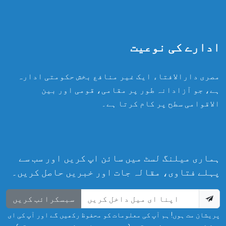
ادارے کی نوعیت
مصری دارالافتاء ایک غیر منافع بخش حکومتی ادارہ
ہے، جو آزادانہ طور پر مقامی، قومی اور بین
الاقوامی سطح پر کام کرتا ہے۔
ہماری میلنگ لسٹ میں سائن اپ کریں اور سب سے
پہلے فتاوی، مقالہ جات اور خبریں حاصل کریں۔
سبسکرائب کریں
پریشان مت ہوں! ہم آپ کی معلومات کو محفوظ رکھیں گے اور آپ کی ای