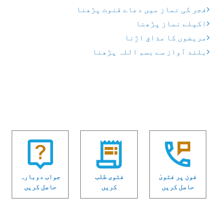
فجر کی نماز میں دعاے قنوت پڑھنا
اکیلے نماز پڑھنا
مریضوں کا مذاق اڑنا
بلند آواز سے بسم اللہ پڑھنا
فون پر فتویٰ
فتوی طلب
جواب دوبارہ
حاصل کریں
کریں
حاصل کریں