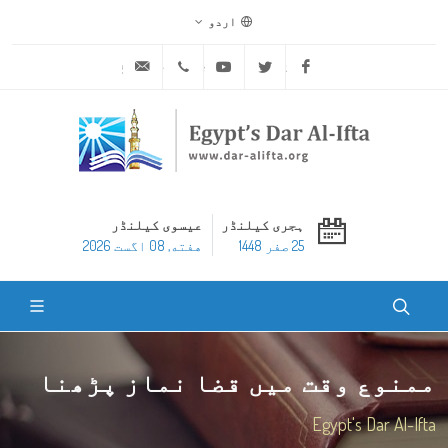
اردو
ask@dar-alifta.org
+20 2 25970400
Youtube
Twitter
Facebook
ہجری کیلنڈر
عیسوی کیلنڈر
25 صفر 1448
هفته, 08 اگست 2026
ممنوع وقت میں قضا نماز پڑھنا
Egypt's Dar Al-Ifta