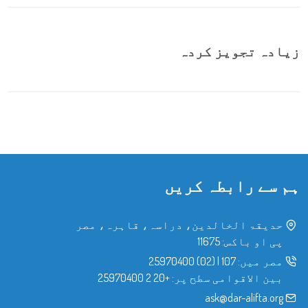
زیادہ تجویز کردہ
ہم سے رابطہ کریں
حدیقۃ الخالدین، دراسہ، قاہرہ، مصر
پی او باکس: 11675
مصر میں:
107
|
(02) 25970400
بین الاقوامی سطح پر:
+20 2 25970400
ask@dar-alifta.org