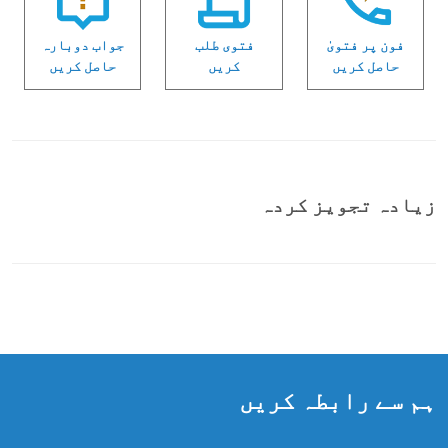
فون پر فتویٰ
فتوی طلب
جواب دوبارہ
حاصل کریں
کریں
حاصل کریں
زیادہ تجویز کردہ
ہم سے رابطہ کریں