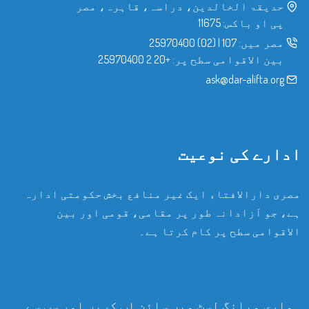
حدیقۃ الخالدین، دراسہ، قاہرہ، مصر
پی او باکس: 11675
مصر میں:
107
|
(02) 25970400
بین الاقوامی سطح پر:
+20 2 25970400
ask@dar-alifta.org
ادارے کی نوعیت
مصری دارالافتاء ایک غیر منافع بخش حکومتی ادارہ
ہے، جو آزادانہ طور پر مقامی، قومی اور بین
الاقوامی سطح پر کام کرتا ہے۔
ہماری میلنگ لسٹ میں سائن اپ کریں اور سب سے