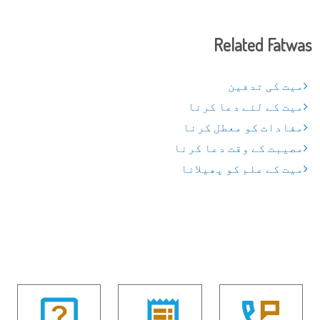
Related Fatwas
میت کی تدفین
میت کے لئے دعا کرنا
مفادات کو معطل کرنا
مصیبت کے وقت دعا کرنا
میت کے علم کو پھیلانا