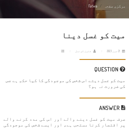
مرکزی صفحہ
Fatwa
میت کو غسل دینا
میت کو غسل دینا
21 جون 2023
فتویٰ کونسل
QUESTION
میت کو غسل دیتے اس شخص کی موجودگی کا کیا حکم ہے جس
کی ضرورت نہ ہو؟
ANSWER
صرف میت کو غسل دینے والے اور اس کی مدد کرنے والے
پر اقتصار کرنا مستحب ہے، اور ایسے شخص کی موجودگی