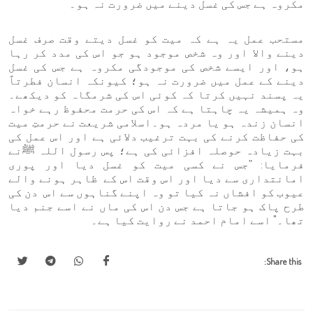
مکروہ ہے جس کی غسل دینے میں ضرورت نہ ہو۔
مستحب عمل یہ ہے کہ میت کو غسل دیتے وقت صرف غسل
دینے والا اور وہ شخص موجود ہو جو اس کی مدد کر رہا
ہو، اور ایسے شخص کی موجودگی مکروہ ہے جس کی غسل
دینے کے عمل میں ضرورت نہ ہو؛ کیونکہ انسان فطرتاً
یہ پسند نہیں کرتا کہ کوئی اس کی شرمگاہ کو دیکھے۔
وہ ہمیشہ یہ چاہتا ہے کہ اس کی حرمت محفوظ رہے خواہ
انسان زندہ ہو یا مردہ ہو۔اسلامی شریعت نے حرمتِ میت
کی حفاظت کرنے کی بہت ترغیب دلائی ہے اور اس عمل کی
بہت زیادہ حوصلہ افزائی کی ہے؛ پس رسول اللہ ﷺنے
فرمایا: ”جس نے کسی میت کو غسل دیا اور پوری
امانتداری سے دیا اور اس وقت اس کے ظاہر ہونے والے
عیوب کو افشاں نہ کیا تو وہ اپنے گناہوں سے اس دن کی
طرح پاک ہو جاتا ہے جس دن اس کی ماں نے اسے جنم دیا
تھا۔" اسے امام احمد نے روایت کیا ہے۔
Share this: