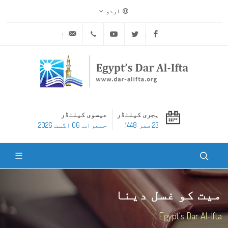
اردو
ask@dar-alifta.org
+20 2 25970400
Youtube
Twitter
Facebook
ہجری کیلنڈر
عیسوی کیلنڈر
23 صفر 1448
جمعرات, 06 اگست 2026
میت کو غسل دینا
Egypt's Dar Al-Ifta