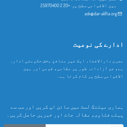
بین الاقوامی سطح پر:
+20 2 25970400
ask@dar-alifta.org
ادارے کی نوعیت
مصری دارالافتاء ایک غیر منافع بخش حکومتی ادارہ
ہے، جو آزادانہ طور پر مقامی، قومی اور بین
الاقوامی سطح پر کام کرتا ہے۔
ہماری میلنگ لسٹ میں سائن اپ کریں اور سب سے
پہلے فتاوی، مقالہ جات اور خبریں حاصل کریں۔