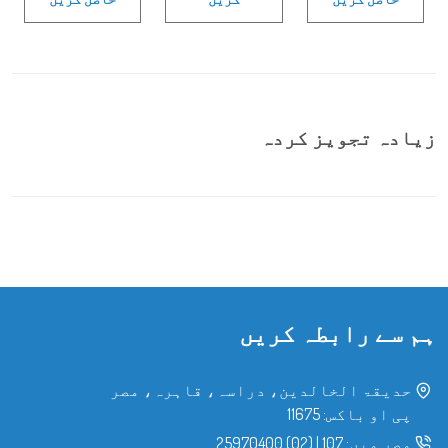
زیادہ تجویز کردہ
ہم سے رابطہ کریں
حدیقۃ الخالدین، دراسہ، قاہرہ، مصر
پی او باکس: 11675
مصر میں:
107
|
(02) 25970400