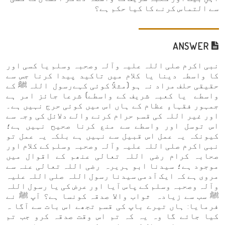
سے التماس کرنے کا کیا حکم ہے؟
ANSWER
نبی اکرم صلی اللہ علیہ وآلہ وصحبہ وسلم یا کسی اور
کا واسطہ دینا یا کلام میں تاکید پیدا کرنا جس سے
حقیقی حلف مراد نہ ہو (مثلاً کوئی کہےرسول اللہ ﷺ کے
واسطے یا کعبہ شریف کے واسطے) شرعا جائز امر ہے
جمہور فقہاءِ عظام کے ہاں اس میں کوئی حرج نہیں ہے۔
اور غیر اللہ کی قسم حرام کرنے والے دلائل کی وجہ سے
اس توسل اور واسطے سے منع کرنا صحیح نہیں ہے؛
کیونکہ یہ عمل اس قبیل سے نہیں ہے بلکہ یہ عمل تو
نبی اکرم صلی اللہ علیہ وآلہ وصحبہ وسلم کے کلام اور
صحابہ کرام رضی اللہ تعالی عنھم کے اقوال میں
موجود ہے؛ سیدنا ابو ہریرہ رضی اللہ تعالی عنہ سے
مروی ہے کہ ایک آدمی سیدنا رسول اللہ صلی اللہ علیہ
وآلہ وصحبہ وسلم کے پاس آیا اور عرض کی یا رسول اللہ
ﷺ سب سے زیادہ ثواب والا صدقہ کونسا ہے؟ آپ ﷺ نے
فرمایا: ہاں تیرے باپ کی قسم تجھے اس بات سے آگا ہ
کیا جائے گا وہ یہ کہ تم اس وقت صدقہ کرو جب تم