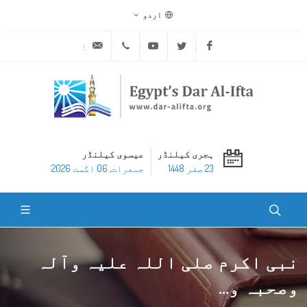
اردو
ask@dar-alifta.org
+20 2 25970400
Youtube
Twitter
Facebook
ہجری کیلنڈر
عیسوی کیلنڈر
23 صفر 1448
جمعرات, 06 اگست 2026
نبی اکرم صلی اللہ علیہ وآلہ
وصحبہ و...