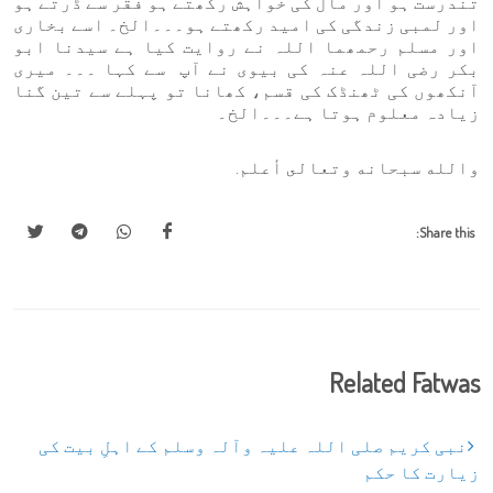
تندرست ہو اور مال کی خواہش رکھتے ہو فقر سے ڈرتے ہو
اور لمبی زندگی کی امید رکھتے ہو۔۔۔الخ۔ اسے بخاری
اور مسلم رحمھما اللہ نے روایت کیا ہے سیدنا ابو
بکر رضی اللہ عنہ کی بیوی نے آپ سے کہا ۔۔۔ میری
آنکھوں کی ٹھنڈک کی قسم، کھانا تو پہلے سے تین گنا
زیادہ معلوم ہوتا ہے۔۔۔الخ۔
والله سبحانه وتعالى أعلم.
Share this:
Related Fatwas
نبی کریم صلی اللہ علیہ وآلہ وسلم کے اہلِ بیت کی
زیارت کا حکم