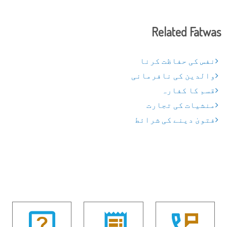
Related Fatwas
نفس کی حفاظت کرنا
والدین کی نافرمانی
قسم کا کفارہ
منشیات کی تجارت
فتویٰ دینے کی شرائط