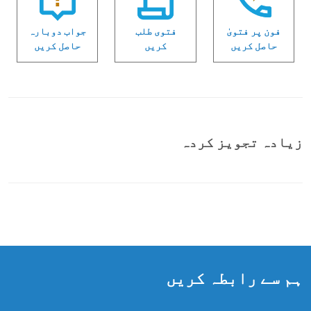
فون پر فتویٰ
فتوی طلب
جواب دوبارہ
حاصل کریں
کریں
حاصل کریں
زیادہ تجویز کردہ
ہم سے رابطہ کریں