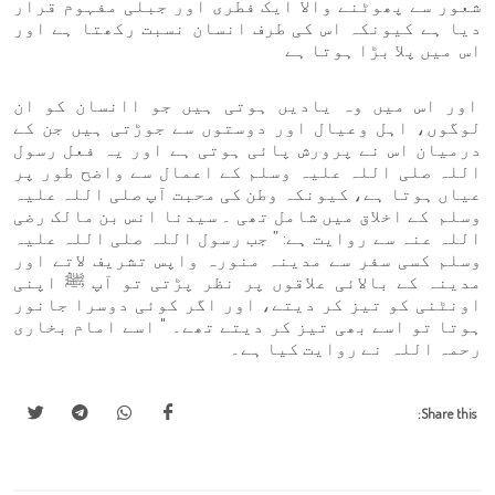
شعور سے پھوٹنے والا ایک فطری اور جبلی مفہوم قرار
دیا ہے کیونکہ اس کی طرف انسان نسبت رکھتا ہے اور
اس میں پلا بڑا ہوتا ہے
اور اس میں وہ یادیں ہوتی ہیں جو اانسان کو ان
لوگوں، اہل وعیال اور دوستوں سے جوڑتی ہیں جن کے
درمیان اس نے پرورش پائی ہوتی ہے اور یہ فعل رسول
اللہ صلی اللہ علیہ وسلم کے اعمال سے واضح طور پر
عیاں ہوتا ہے، کیونکہ وطن کی محبت آپ صلی اللہ علیہ
وسلم کے اخلاق میں شامل تھی ۔ سیدنا انس بن مالک رضی
اللہ عنہ سے روایت ہے: ” جب رسول اللہ صلی اللہ علیہ
وسلم کسی سفر سے مدینہ منورہ واپس تشریف لاتے اور
مدینہ کے بالائی علاقوں پر نظر پڑتی تو آپ ﷺ اپنی
اونٹنی کو تیز کر دیتے، اور اگر کوئی دوسرا جانور
ہوتا تو اسے بھی تیز کر دیتے تھے۔ " اسے امام بخاری
رحمہ اللہ نے روایت کیا ہے۔
Share this: