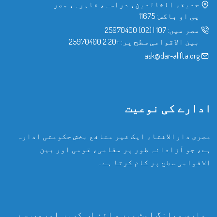
حدیقۃ الخالدین، دراسہ، قاہرہ، مصر
پی او باکس: 11675
مصر میں:
107
|
(02) 25970400
بین الاقوامی سطح پر:
+20 2 25970400
ask@dar-alifta.org
ادارے کی نوعیت
مصری دارالافتاء ایک غیر منافع بخش حکومتی ادارہ
ہے، جو آزادانہ طور پر مقامی، قومی اور بین
الاقوامی سطح پر کام کرتا ہے۔
ہماری میلنگ لسٹ میں سائن اپ کریں اور سب سے