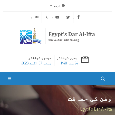
اردو
ask@dar-alifta.org
+20 2 25970400
Youtube
Twitter
Facebook
ہجری کیلنڈر
عیسوی کیلنڈر
24 صفر 1448
جمعه, 07 اگست 2026
وطن کی حفاظت
Egypt's Dar Al-Ifta