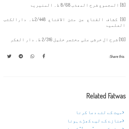
[8] المجموع شرح المھذب 8/68 ط۔ المنیریۃ
[9] کشاف القناع عن متن الاقناع 2/448ط۔ دارالکتب
العلمیۃ
[10] شرح ال خرشی علی مختصر خلیل 2/316 ط۔ دار الفکر
Share this:
Related Fatwas
میت کے لئے دعا کرنا
جنازے کے لیے کھڑے ہونا