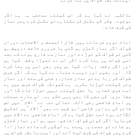
مالکیہ نے کہا ہے کہ اس کیلئے مسحتب یہ ہے اگر
موجودہ چکر کو مکمل کر سکتاہے تو مکمل کرے پھر نماز
کی طرف جاے۔
امام نووی فرماتے ہیں: قال المصنف و الاصحاب: دوران
طواف اگر نماز کھڑی ہو گئی یا ضروری حاجت درپیش ہو
گئی تو طواف کو توڑ دے اور نماز سے فارغ ہونے کے بعد
اسی طواف پر بنا کرے اگر اس نے تھوڑا وقفہ کیا ہو
اور اگر وقفہ زیادہ کیا ہو پھر بھی اسی پر بنا کرے
گا۔ اور بغوی اور دوسرے علماء نے کہا ہے کہ اگر فرض
طواف کر رہا ہے تو نماز جنازہ، ضحی کی سنت اور نماز
وتر کیلئے توڑنا مکروہ ہے کیونکہ طواف فرض عین ہے
اسے فرض کفایہ یا نفل کیلئے نہیں توڑا جاے گا اور
صفا مروہ کی سعی کا بھی یہی حکم ہے۔ اس سارے مسئلے
پر امام شافعی رضی اللہ تعالی عنہ نے " الام " میں نص
قائم کی ہے اور قاضی ابو طیب نے بھی " الام " پر تعلیق
لگاتے ہوے اسے نقل کیا ہے کہ امام شافعی نے الام میں
فرمایا: اگر کوئی طوافِ افاضیہ میں ہو اور نماز کھڑی
ہو جائے تو مجھے یہ پسند ہے لوگوں کے ساتھ نماز ادا
کرے پھر طواف کی طرف لوٹ آئے اور اپنے سابقہ طواف پر