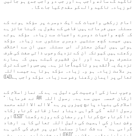
تاکید کے ساتھ واجب ہے اور جب دو واجب جمع ہو جائیں
تو زیادہ تاکید والے کو مقدم کیا جاے گا۔
امام زرکشی واجبات کے ایک دوسرے پر مؤکد ہونے کے
مسئلہ میں فرماتے ہیں: قاضی کے بقول یہ کہنا جائز ہے
کہ کچھ واجبات دوسرے واجبات سے زیادہ مؤکد ہوتے
ہیں جیسے کچھ سنتیں دوسری سنتوں سے زیادہ مؤکد
ہوتی ہیں لیکن معتزلہ اس مسئلہ میں ان سے اختلاف
رکھتے ہیں کیونکہ ان کے نزدیک وجوب ذاتی صفت کی طرف
منصرف ہوتا ہے اور ابن قشیری کہتے ہیں کہ ہمارے
نزدیک یہ (تقدیم و تاکید) جائز ہے۔ پس جس واجب کے ترک
ہر ملامت زیادہ ہو وہ زیادہ مؤکد ہوتا ہے جیسے اللہ
تعالی پر ایمان رکھنا وضو سے زیادہ مؤکد واجب ہے([4])
وجوبِ نماز کی اوجبیت کی دلیل یہ ہے کہ نماز اسلام کے
ارکان خمسہ میں سے ہے۔ رسول اللہ ﷺ نے فرمایا: "
اسلام کی بنیاد پانچ چیزوں پر ہے " لا اله الا الله محمد
رسول الله " کی گواہی دینا، نماز قائم کرنا، زکاۃ
ادا کرنا، حج کرنا اور رمضان کے روزے رکھنا "([5]) اور
وقتِ نماز کی اہمیت کی دلیل اللہ تعالی کا یہ ارشاد
گرامی ہے: " بے شک نماز مسلمانوں پر فرض کی گئی ہے
اپنے اپنے مقررہ وقت پر "([6]) اور حضرت ابو ہریرہ رضی