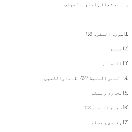
والله تعالی اعلم بالصواب۔
[1] سورۃ البقرۃ 158
[2] مسلم
[3] النسائی
[4] البحر المحیط 1/244 ط۔ دارالکتبی
[5] بخاری و مسلم
[6] سورۃ النساء 103
[7] بخاری و مسلم