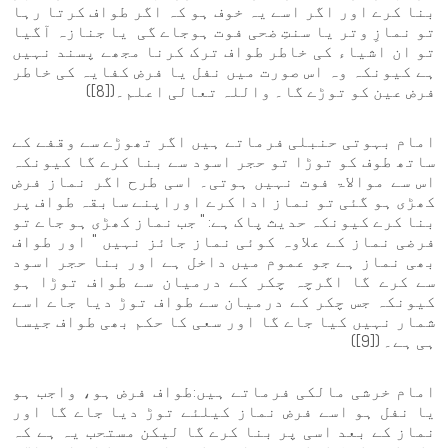
بنا کرے اور اگر اسے یہ خوف ہو کہ اگر طواف کرتا رہا
تو نمازِ وتر یا سنتِ ضحی فوت ہوجاے گی یا جنازہ آگیا
تو ان اشیاء کی خاطر طواف ترک کرنا مجھے پسند نہیں
ہے کیونکہ وہ اس صورت میں نفل یا فرض کفایہ کی خاطر
فرض عین کو توڑے گا۔ واللہ تعالی اعلم۔([8])
امام بہوتی حنبلی فرماتے ہیں اگر تھوڑے سے وقفے کے
ساتھ طوف کو توڑا تو حجر اسود سے بنا کرے گا کیونکہ
اس سے موالاۃ فوت نہیں ہوتی۔ اسی طرح اگر نماز فرض
کھڑی ہو گئی تو نماز ادا کرے اوراپنے سابقہ طواف پر
بنا کرے کیونکہ حدیث پاک ہے: " جب نماز کھڑی ہو جاے تو
فرضی نماز کے علاوہ کوئی نماز جائز نہیں " اور طواف
بھی نماز ہے جو عموم میں داخل ہے اور بنا حجر اسود
سے کرے گا اگرچہ چکر کے درمیان سے طواف توڑا ہو
کیونکہ جس چکر کے درمیان سے طواف توڑ دیا جاے اسے
شمار نہیں کیا جاے گا اور سعی کا حکم بھی طواف جیسا
ہی ہے۔ ([9])
امام خرشی مالکی فرماتے ہیں:طواف فرض ہو، واجب ہو
یا نفل ہو اسے فرض نماز کیلئے توڑ دیا جاے گا اور
نماز کے بعد اسی پر بنا کرے گا لیکن مستحب یہ ہے کہ