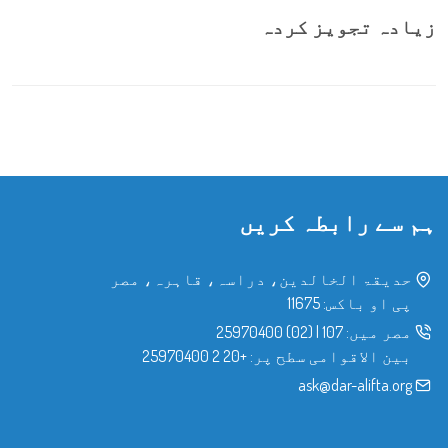
زیادہ تجویز کردہ
ہم سے رابطہ کریں
حدیقۃ الخالدین، دراسہ، قاہرہ، مصر
پی او باکس: 11675
مصر میں:
107
|
(02) 25970400
بین الاقوامی سطح پر:
+20 2 25970400
ask@dar-alifta.org