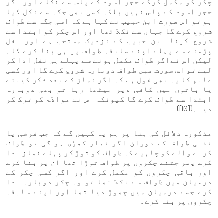
چکر کو مکمل کرکے حجر اسود کے پاس سے نکلے اور اگر
حجر اسود کے پاس نہیں بلکہ کسی بھی جگہ سے نکل گیا
ہو تو اس صورت ابن حبیب نے کہا ہے کہ اسی جگہ سے طواف
شروع کرے گا جہاں سے نکلا تھا اور اس چکر کو ابتدا سے
شروع کرنا ابن حبیب کے نزدیک مستحب ہے اور نفل
پڑھنے سے پہلے اپنے سابقہ طواف پر ہی بنا کرے گا۔
لیکن اس نےاگر طواف مکمل ہونے سے پہلے ہی نفل ادا کر
لیے تو اس صورت میں طواف دوبارہ شروع کرے گا اور کسی
عالم کا یہ بھی قول ہے کہ اگر نماز کے بعد ذکر کیلئے
یا باتوں میں کافی دیر بیٹھا رہا تو بھی دوبارہ
ابتدا سے طواف کرے گا کیونکہ اس نے موالاۃ کو ترک کر
دیا۔([10])
مذکورہ دلائل کی بنا پر ہم یہ کہیں گے کہ جب فرضی یا
نفلی طواف کے دوران اگر نماز کھڑی ہو گی تو طواف
کرنے والے کو چاہیے کہ طواف کو توڑ کر پہلے نماز ادا
کرے پھر جتنے چکروں پر طواف توڑا تھا ان پر بنا کرے
اور باقی چکروں کو مکمل کرے اور اگر کسی چکر کے
درمیان میں طواف سے نکلا تھا تو وہ چکر دوبارہ ادا
کرے جسے درمیان میں چھوڑ دیا تھا اور اپنے سابقہ
چکروں پر بنا کرے۔