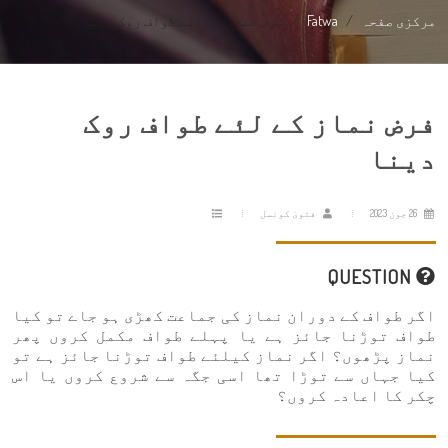
مرکزی صفحہ
Fatwa
فرض نماز کے لئے طواف روک دینا
فرض نماز کے لئے طواف روک
دینا
26 جون 2023
فتویٰ کونسل
QUESTION
اگر طواف کے دوران نماز کی جماعت کھڑی ہو جاے تو کیا
طواف توڑنا جائز ہے یا پہلے طواف مکمل کروں پھر
نماز پڑھوں؟ اگر نماز کیلئے طواف توڑنا جائز ہے تو
کیا جہاں سے توڑا تھا اسی جگہ سے شروع کروں یا اس
چکر کا اعادہ کروں؟