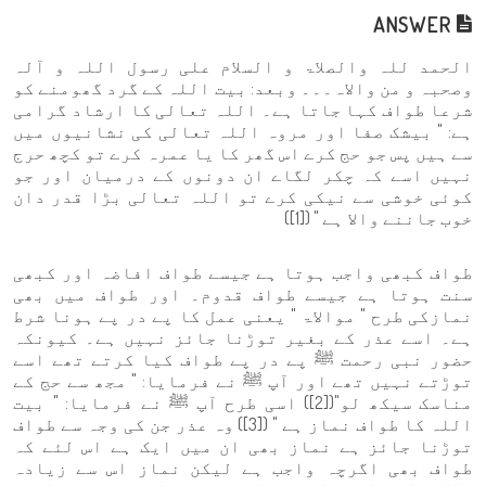
ANSWER
الحمد للہ والصلاۃ و السلام علی رسول اللہ و آلہ
وصحبہ و من والاہ۔۔۔ وبعد: بیت اللہ کے گرد گھومنے کو
شرعا طواف کہا جاتا ہے۔ اللہ تعالی کا ارشاد گرامی
ہے: " بیشک صفا اور مروہ اللہ تعالی کی نشانیوں میں
سے ہیں پس جو حج کرے اس گھر کا یا عمرہ کرے تو کچھ حرج
نہیں اسے کہ چکر لگاے ان دونوں کے درمیان اور جو
کوئی خوشی سے نیکی کرے تو اللہ تعالی بڑا قدر دان
خوب جاننے والا ہے " ([1])
طواف کبھی واجب ہوتا ہے جیسے طواف افاضہ اور کبھی
سنت ہوتا ہے جیسے طواف قدوم۔ اور طواف میں بھی
نمازکی طرح " موالاۃ " یعنی عمل کا پے در پے ہونا شرط
ہے۔ اسے عذر کے بغیر توڑنا جائز نہیں ہے۔ کیونکہ
حضور نبی رحمت ﷺ پے در پے طواف کیا کرتے تھے اسے
توڑتے نہیں تھے اور آپ ﷺ نے فرمایا: " مجھ سے حج کے
مناسک سیکھ لو"([2]) اسی طرح آپ ﷺ نے فرمایا: " بیت
اللہ کا طواف نماز ہے " ([3]) وہ عذر جن کی وجہ سے طواف
توڑنا جائز ہے نماز بھی ان میں ایک ہے اس لئے کہ
طواف بھی اگرچہ واجب ہے لیکن نماز اس سے زیادہ