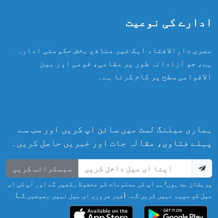
ادارے کی نوعیت
مصری دارالافتاء ایک غیر منافع بخش حکومتی ادارہ
ہے، جو آزادانہ طور پر مقامی، قومی اور بین
الاقوامی سطح پر کام کرتا ہے۔
ہماری میلنگ لسٹ میں سائن اپ کریں اور سب سے
پہلے فتاوی، مقالہ جات اور خبریں حاصل کریں۔
سبسکرائب کریں
پریشان مت ہوں! ہم آپ کی معلومات کو محفوظ رکھیں گے اور آپ کی ای
میل کو سپیم نہیں کریں گے۔ (غیر ضروری ای میل نہیں بھیجیں گے)