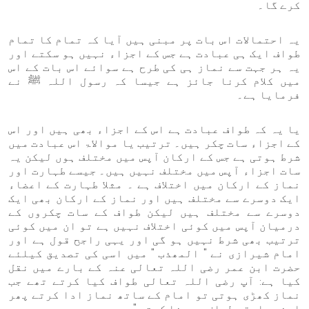
کرے گا۔
یہ احتمالات اس بات پر مبنی ہیں آیا کہ تمام کا تمام
طواف ایک ہی عبادت ہے جس کے اجزاء نہیں ہو سکتے اور
یہ ہر جہت سے نماز ہی کی طرح ہے سوائے اس بات کے اس
میں کلام کرنا جائز ہے جیسا کہ رسول اللہ ﷺ نے
فرمایا ہے۔
یا یہ کہ طواف عبادت ہے اس کے اجزاء بھی ہیں اور اس
کے اجزاء سات چکر ہیں۔ ترتیب یا موالاۃ اس عبادت میں
شرط ہوتی ہے جس کے ارکان آپس میں مختلف ہوں لیکن یہ
سات اجزاء آپس میں مختلف نہیں ہیں۔ جیسے طہارت اور
نماز کے ارکان میں اختلاف ہے ۔ مثلا طہارت کے اعضاء
ایک دوسرے سے مختلف ہیں اور نماز کے ارکان بھی ایک
دوسرے سے مختلف ہیں لیکن طواف کے سات چکروں کے
درمیان آپس میں کوئی اختلاف نہیں ہے تو ان میں کوئی
ترتیب بھی شرط نہیں ہو گی اور یہی راجح قول ہے اور
امام شیرازی نے " المھذب " میں اسی کی تصدیق کیلئے
حضرت ابن عمر رضی اللہ تعالی عنہ کے بارے میں نقل
کیا ہے: آپ رضی اللہ تعالی طواف کیا کرتے تھے جب
نماز کھڑی ہوتی تو امام کے ساتھ نماز ادا کرتے پھر
اپنے سابقہ طواف پر بنا کرتے "