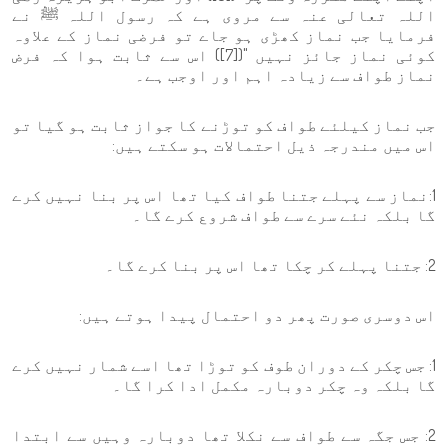
اللہ تعالی عنہ سے مروی ہے کہ رسول اللہ ﷺ نے
فرمایا جب نماز کھڑی ہو جاے تو فرضی نماز کے علاوہ
کوئی نماز جائز نہیں "([7]) اس سے ثابت ہوا کہ فرض
نماز طواف سے زیادہ اہم اور اوجب ہے۔
جب نماز کیلئے طواف کو توڑنے کا جواز ثابت ہو گیا تو
اس میں مندرجہ ذیل احتمالات ہو سکتے ہیں:
1:نماز سے پہلے جتنا طواف کیا تھا اس پر بنا نہیں کرے
گا بلکہ نئے سرے سے طواف شروع کرے گا۔
2: جتنا پہلے کر چکا تھا اس پر بنا کرے گا۔
اس دوسری صورت پھر دو احتمال پیدا ہوتے ہیں:
1: جس چکر کے دوران طوف کو توڑا تھا اسے شمار نہیں کرے
گا بلکہ وہ چکر دوبارہ مکمل ادا کرا گا۔
2: جس جگہ سے طواف سے نکلا تھا دوبارہ وہیں سے ابتدا