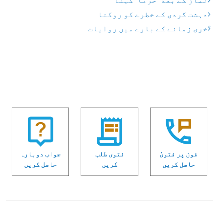
نماز کے بعد "حرماً" کہنا
دہشت گردی کے خطرے کو روکنا
ٓخری زمانے کے بارے میں روایات
فون پر فتویٰ
فتوی طلب
جواب دوبارہ
حاصل کریں
کریں
حاصل کریں