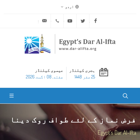
اردو
ask@dar-alifta.org
+20 2 25970400
Youtube
Twitter
Facebook
ہجری کیلنڈر
عیسوی کیلنڈر
25 صفر 1448
هفته, 08 اگست 2026
فرض نماز کے لئے طواف روک دینا
Egypt's Dar Al-Ifta