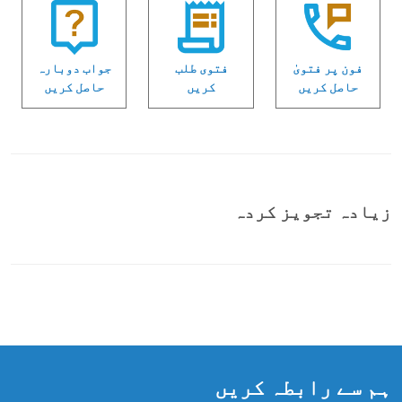
فون پر فتویٰ
فتوی طلب
جواب دوبارہ
حاصل کریں
کریں
حاصل کریں
زیادہ تجویز کردہ
ہم سے رابطہ کریں