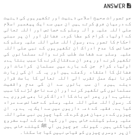
ANSWER
جو تصورات صحیح اسلامی ذہنیت اور تکفیریوں کی ذہنیت
کے درمیان فرق کرتے ہیں ان میں سے ایک پیغمبر اسلام
صلی اللہ علیہ و آلہ وسلم کے خصائص اور اللہ تعالی
کے اولیاء کرام کو عطا کردہ فضائل اور ان پر مبنی
احکام کا تصور ہے، رسول اللہ صلی اللہ علیہ وسلم کے
خصائص کا عدمِ ادراک ان تکفیریوں کے نبی صلی اللہ
علیہ وسلم سے شفاعت طلب کرنے والے مسلمانوں کی
تکفیر کرنے اور پھر ان سےقتال کرنے کا سبب بنتا ہے،
اولیاء کرام جن کے بارے میں مسلمان کرامات اور
فضائل کا اعتقاد رکھتے ہیں اور یہ کہ ان کی زیارت
کرنا نیک عمل تقرب الی اللہ تعالی کا باعث قرار
دیتے ہیں، ان سب باتوں سے ان کی عدمِ واقفیت
مسلمانوں کی تکفیر کرنے اور ان سے ناحق لڑنے کا سبب
بنتی ہے اور پھر اس بات کا ادراک کرنا بھی ضروری ہے
کہ رسول اللہ صلی اللہ علیہ وسلم کے خصائص سے مراد
کیا ہے۔ فقیہ کے ذمہ داریوں میں سے ایک یہ ہے وہ ان
چیزوں کے درمیان فرق کرے کہ کیا چیزیں نبی صلی اللہ
علیہ وسلم کیلئے خاص ہیں اور کیا أمت کے لیے مشروع
کیاگئی ہیں۔ کیونکہ جو چیزیں آپ ﷺ کیلئے خاص ہیں
ان پر دوسری چیزوں کو قیاس نہیں کیا جا سکتا۔