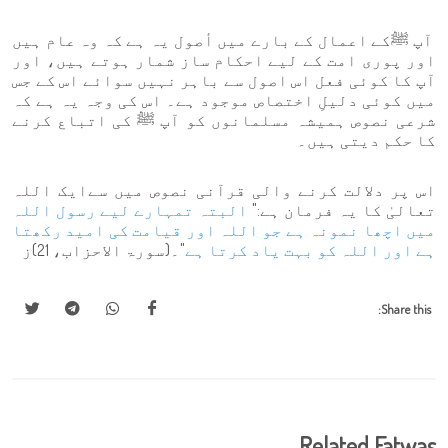
آپ ﷺکے اعمال کے بارے میں أصول یہ ہے کہ وہ عام ہیں
اور پوری امت کے لیے احکام ساز شمار ہوتے ہیں، اور
آپ کا کوئی فعل اس اصول سے باہر نہیں سوائے اس کے جس
میں کوئی دلیلِ اختصاص موجود ہے۔ اس کی وجہ یہ ہے کہ
شرعی نصوص ہمیشہ مسلمانوں کو آپ ﷺ کی اتباع کرنے
کا حکم دیتی ہیں۔
اس پر دلالت کرنے والی قرآنی نصوص میں سےایک اللہ
تعالیٰ کا یہ فرمان ہے:"
البتہ تمہارے لیے رسول اللہ
میں اچھا نمونہ ہے جو اللہ اور قیامت کی امید رکھتا
ہے اور اللہ کو بہت یاد کرتا ہے
"۔(سورۃ الاحزاب، 21)ز
Share this:
Related Fatwas