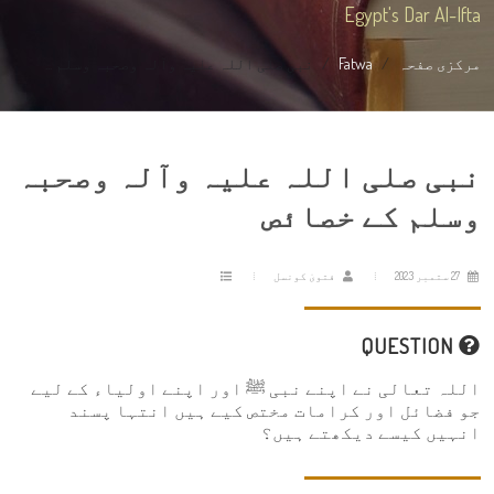
Egypt's Dar Al-Ifta
مرکزی صفحہ
Fatwa
نبی صلی اللہ علیہ وآلہ وصحبہ وسلم ...
نبی صلی اللہ علیہ وآلہ وصحبہ
وسلم کے خصائص
27 ستمبر 2023
فتویٰ کونسل
QUESTION
اللہ تعالی نے اپنے نبی ﷺ اور اپنے اولیاء کے لیے
جو فضائل اور کرامات مختص کیے ہیں انتہا پسند
انہیں کیسے دیکھتے ہیں؟