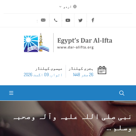
اردو
ask@dar-alifta.org
+20 2 25970400
Youtube
Twitter
Facebook
ہجری کیلنڈر
عیسوی کیلنڈر
26 صفر 1448
اتوار, 09 اگست 2026
نبی صلی اللہ علیہ وآلہ وصحبہ
وسلم ...