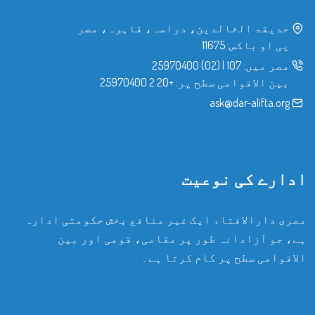
حدیقۃ الخالدین، دراسہ، قاہرہ، مصر
پی او باکس: 11675
مصر میں:
107
|
(02) 25970400
بین الاقوامی سطح پر:
+20 2 25970400
ask@dar-alifta.org
ادارے کی نوعیت
مصری دارالافتاء ایک غیر منافع بخش حکومتی ادارہ
ہے، جو آزادانہ طور پر مقامی، قومی اور بین
الاقوامی سطح پر کام کرتا ہے۔