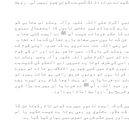
یم نے مرتے دم تک کسی سے کوئی چیز نہیں لی۔ رویتِ
نبی اکرم صلی اللہ علیہ وآلہ وسلم اس صحابی کو
تِ باری کے ساتھ غیر مختص ناموں کا استعمال ممنوع
ے کا حکم فرماتے جیسے آپ ﷺ نے ایسے کئی صحابہ
جن کے ناموں میں صفاتِ باری تعالی کے ساتھ تشابہ
ی رضی اللہ عنہ سے مروی ہے کہ جب وہ اپنی قوم کے
بہ وسلم کی بارگاہ میں حاضر ہوئے اور ان کی قوم
ے، تو نبی اکرم صلی اللہ علیہ وآلہ وصبہ وسلم نے
کم اسی کی طرف لوٹا ہے تمہیں ابو الحکم کی کنیت سے
میری قوم میں کسی چیز پر اختلاف ہو جائے تو میرے
ہ کرتا ہوں تو دونوں فریق راضی ہو جاتے ہیں، تو
لم نے فرمایا:یہ تو بہت اچھا کام ہے، تیرے بچے
ور عبد اللہ، آپ ﷺ نے فرمایا ان میں سے بڑا کون
و شریح ہو''۔ روایتِ امام ابو داود۔
ں گے کہ ایسے ناموں میں سے کوئی نام رکھنا جن کا
کے علاوہ مخلوق پر بھی ہوتا ہے جیسے حکیم یا اس
ہے اور یہی حکم شرعی نصوص میں بیان کیا گیا ہے۔