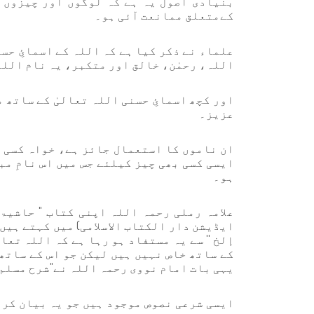
بنیادی اصول یہ ہے کہ لوگوں اور چیزوں ک
کےمتعلق ممانعت آئی ہو۔
علماء نے ذکر کیا ہے کہ اللہ کے اسمائِ حس
اللہ، رحمٰن، خالق اور متکبر، یہ نام اللہ
اور کچھ اسمائِ حسنی اللہ تعالیٰ کے ساتھ 
عزیز۔
ان ناموں کا استعمال جائز ہے، خواہ کسی 
ایسی کسی بھی چیز کیلئے جس میں اس نامِ مب
ہو۔
ایڈیشن دار الکتاب الاسلامی) میں کہتے ہیں:
إلخ '' سے یہ مستفاد ہو رہا ہے کہ اللہ تعا
کے ساتھ خاص نہیں ہیں لیکن جو اس کے ساتھ
یہی بات امام نووی رحمہ اللہ نے"شرح مسلم"
ایسی شرعی نصوص موجود ہیں جو یہ بیان کرت