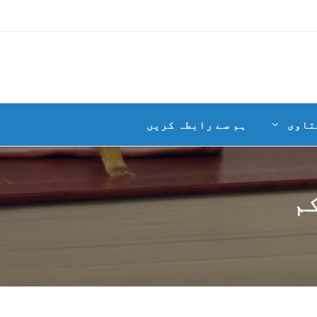
تاوی
ہم سے رابطہ کریں
م