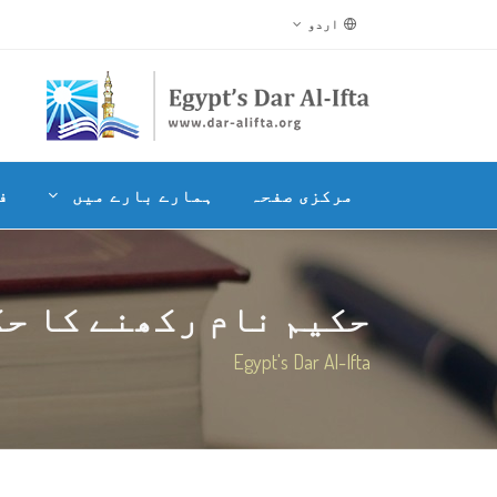
اردو
مرکزی صفحہ
ہمارے بارے میں
ف
حکیم نام رکھنے کا حک
Egypt's Dar Al-Ifta