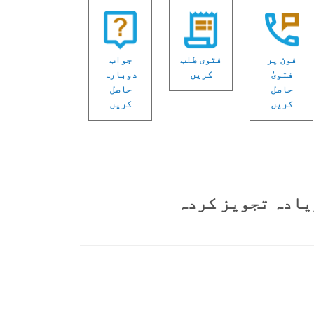
فون پر
فتوی طلب
جواب
فتویٰ
کریں
دوبارہ
حاصل
حاصل
کریں
کریں
یادہ تجویز کردہ