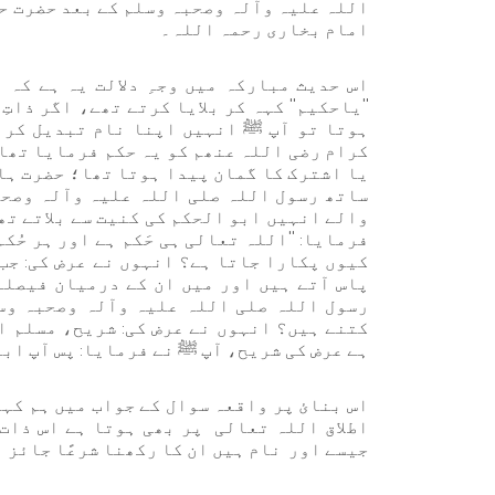
اللہ علیہ وآلہ وصحبہ وسلم کے بعد حضرت حک
امام بخاری رحمہ اللہ۔
اس حدیث مبارکہ میں وجہِ دلالت یہ ہے کہ 
''یاحکیم'' کہہ کر بلایا کرتے تھے، اگر ذا
ہوتا تو آپ ﷺ انہیں اپنا نام تبدیل کرن
کرام رضی اللہ عنھم کو یہ حکم فرمایا تھا 
یا اشترک کا گمان پیدا ہوتا تھا؛ حضرت ہان
ساتھ رسول اللہ صلی اللہ علیہ وآلہ وصح
والے انہیں ابو الحکم کی کنیت سے بلاتے تھ
فرمایا: ''اللہ تعالی ہی حَکم ہے اور ہر حُ
کیوں پکارا جاتا ہے؟ انہوں نے عرض کی: جب 
پاس آتے ہیں اور میں ان کے درمیان فیصل
رسول اللہ صلی اللہ علیہ وآلہ وصحبہ وس
کتنے ہیں؟ انہوں نے عرض کی: شریح، مسلم ا
ہے عرض کی شریح، آپ ﷺ نے فرمایا: پس آپ اب
اس بنائ پر واقعہ سوال کے جواب میں ہم کہی
اطلاق اللہ تعالی پر بھی ہوتا ہے اس ذات 
جیسے اور نام ہیں ان کا رکھنا شرعًا جائز 