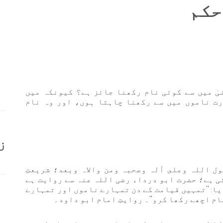
حکم
یٰ میں سے کوئی نام رکھنا جائز ہے؟ کیونکہ میں
ت ناموں میں سے رکھنا چاہتا ہوں، اور وہ نام
ز
ول اللہ وعلى آلہ وصحبہ ومن والاہ وبعد؛ شریعتِ
ی ہے؛ حضرت ابو درداء رضی اللہ عنہ سے روایت ہے
ا: ''تمہیں قیامت کے دن تمہارے ناموں اور تمہارے
ام اچھے رکھا کرو''۔ روایتِ امام ابو داود۔