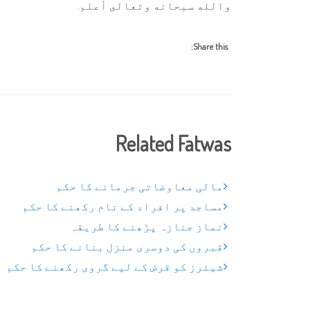
والله سبحانه وتعالى أعلم.
Share this:
Related Fatwas
مالی معاوضاتی جرمانے کا حکم
مساجد پر افراد کے نام رکھنے کا حکم
نماز جنازہ پڑھنے کا طریقہ
قبروں کی دوسری منزل بنانے کا حکم
شیئرز کو قرض کے لیے گروی رکھنے کا حکم