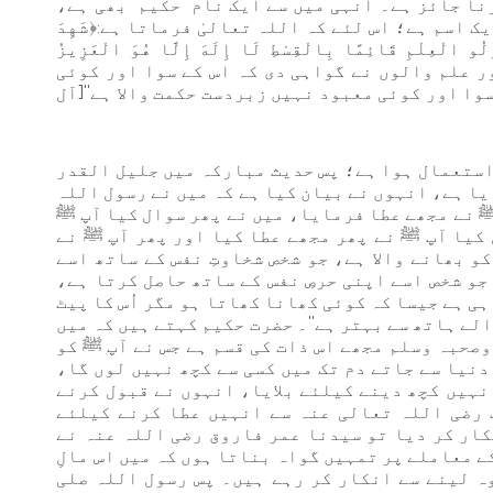
ا جائز ہے۔ انہی میں سے ایک نام "حکیم" بھی ہے،
 اسم ہے؛ اس لئے کہ اللہ تعالیٰ فرماتا ہے:﴿شَهِدَ
ُولُو الْعِلْمِ قَائِمًا بِالْقِسْطِ لَا إِلَهَ إِلَّا هُوَ الْعَزِيزُ
 اور علم والوں نے گواہی دی کہ اس کے سوا اور کوئی
وا اور کوئی معبود نہیں زبردست حکمت والا ہے''[آل
 استعمال ہوا ہے؛ پس حدیث مبارکہ میں جلیل القدر
یا ہے، انہوں نے بیان کیا ہے کہ میں نے رسول اللہ
ﷺ نے مجھے عطا فرمایا، میں نے پھر سوال کیا آپ ﷺ
کیا آپ ﷺ نے پھر مجھے عطا کیا اور پھر آپ ﷺ نے
و بھانے والا ہے، جو شخص شخاوتِ نفس کے ساتھ اسے
جو شخص اسے اپنی حرصِ نفس کے ساتھ حاصل کرتا ہے،
ہی ہے جیسا کہ کوئی کھانا کھاتا ہو مگر اُس کا پیٹ
الے ہاتھ سے بہتر ہے''۔ حضرت حکیم کہتے ہیں کہ میں
وصحبہ وسلم مجھے اس ذات کی قسم ہے جس نے آپ ﷺ کو
دنیا سے جاتے دم تک میں کسی سے کچھ نہیں لوں گا،
نہیں کچھ دینے کیلئے بلایا، انہوں نے قبول کرنے
 رضی اللہ تعالی عنہ سے انہیں عطا کرنے کیلئے
کار کر دیا تو سیدنا عمر فاروق رضی اللہ عنہ نے
ے معاملے پر تمہیں گواہ بناتا ہوں کہ میں اس مالِ
وہ لینے سے انکار کر رہے ہیں۔ پس رسول اللہ صلی