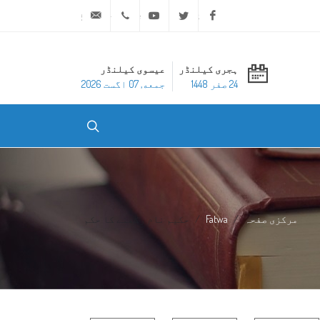
ask@dar-alifta.org
+20 2 25970400
Youtube
Twitter
Facebook
ہجری کیلنڈر
عیسوی کیلنڈر
24 صفر 1448
جمعه, 07 اگست 2026
مرکزی صفحہ
Fatwa
حکیم نام رکھنے کا حکم