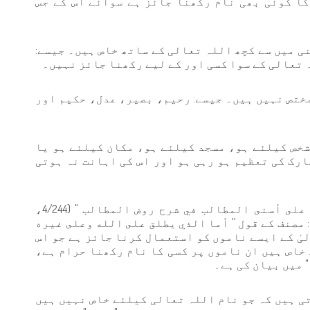
ا کوئی بھی نام رکھنا جائز ہے سوائے اس کے جس
نی میں سے کچھ اللہ تعالی کے ساتھ خاص ہیں۔ جیسے:
 تعالی کے سوا کسی اور کے لیے رکھنا جائز نہیں۔
مختص نہیں ہیں۔ جیسے: رحیم، بصیر، عدل، حکیم اور
شخص کیلئے ہو، مسجد کیلئے ہو، مکان کیلئے ہو یا
ارک کی تعظیم ہو رہی ہو اور اس کی اہانت نہ ہوتی
علامہ رملی رحمہ اللہ اپنی کتاب " حاشيۃ على أسنى المطالب في شرح روض المطالب " (4/244،
 مصنف کے قول '' أما الذي يطلق على الله وعلى غيره
لیٰ کے ایسے ناموں کو استعمال کرنا جائز ہے جو اس
 خاص ہیں ان ناموں پر کسی کا نام رکھنا حرام ہے،
 میں بیان کی ہے۔
ی ہیں کہ جو نام اللہ تعالی کیلئے خاص نہیں ہیں