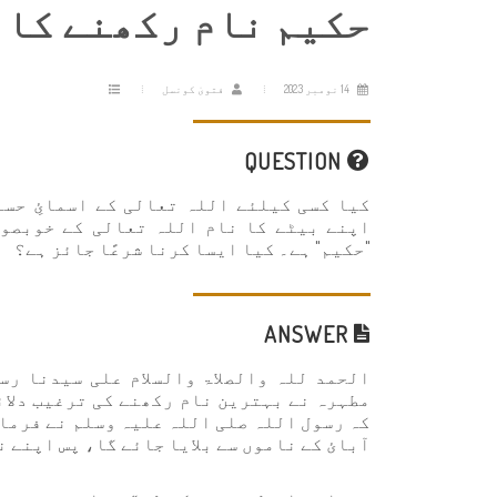
حکیم نام رکھنے کا 
14 نومبر 2023
فتویٰ کونسل
QUESTION
کیا کسی کیلئے اللہ تعالی کے اسمائِ حسن
اپنے بیٹے کا نام اللہ تعالی کے خوبصور
"حکیم" ہے۔ کیا ایسا کرنا شرعًا جائز ہے؟
ANSWER
الحمد للہ والصلاۃ والسلام علی سیدنا رس
مطہرہ نے بہترین نام رکھنے کی ترغیب دلائ
کہ رسول اللہ صلی اللہ علیہ وسلم نے فرمای
آبائ کے ناموں سے بلایا جائے گا، پس اپنے ن