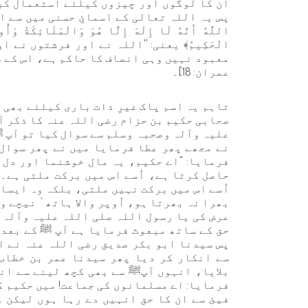
ان کا لوگوں اور چیزوں کیلئے استعمال کرن
پس یہ اللہ تعالی کے اسمائِ حسنی میں سے ایک
اللَّهُ أَنَّهُ لَا إِلَهَ إِلَّا هُوَ وَالْمَلَائِكَةُ وَأ
الْحَكِيمُ﴾ یعنی: ''اللہ نے اور فرشتوں نے
معبود نہیں وہی انصاف کا حاکم ہے، اس کے س
عمران: 18]۔
تاہم یہ اسم پاک غیرِ ذات باری کیلئے بھی
صحابی حکیم بن حزام رضی اللہ عنہ کا ذکر آ
علیہ وآلہ وصحبہ وسلم سے سوال کیا تو آپ 
نے مجھے پھر عطا فرمایا میں نے پھر سوال 
فرمایا: "اے حکیم، یہ مال خوشنما اور دل ک
حاصل کرتا ہے، اُسے اس میں برکت ملتی ہے۔ 
اُسے اس میں برکت نہیں ملتی، بلکہ وہ ایسا 
بھرا نہ بھرتا ہو، اُوپر والا ہاتھ ٔ نیچے و
عرض کی یا رسول اللہ صلی اللہ علیہ وآلہ 
حق کے ساتھ مبعوث فرمایا ہے آپ ﷺ کے بعد 
پس سیدنا ابو بکر صدیق رضی اللہ عنہ نے ا
سے انکار کر دیا پھر سیدنا عمر بن خطاب
بلایا، انہوں آپﷺ سے بھی کچھ لینے سے ان
فرمایا: اے مسلمانوں کی جماعت! میں حکیم ک
فیئ سے ان کا حق انہیں دے رہا ہوں لیکن 