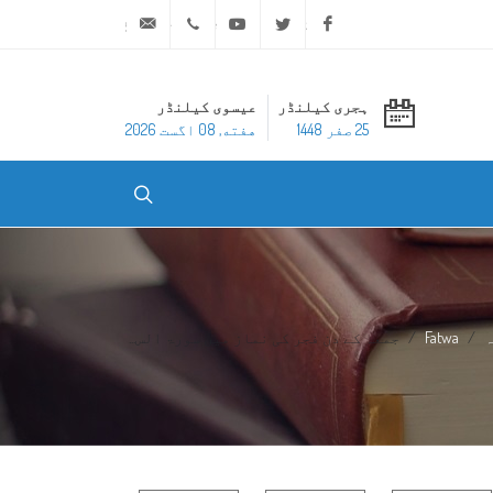
ask@dar-alifta.org
+20 2 25970400
Youtube
Twitter
Facebook
ہجری کیلنڈر
عیسوی کیلنڈر
25 صفر 1448
هفته, 08 اگست 2026
ہ
Fatwa
جمعہ کے دن فجر کی نماز میں سورۃ الس...