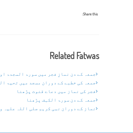
Share this:
Related Fatwas
جمعہ کے دن نمازِ فجر میں سورۃ السجدۃ او
جمعہ کی خطبے کے دوران مسجد میں تحیۃ ال
فجر کی نماز میں دعاے قنوت پڑھنا
جمعہ کے دن سورۃ الکہف پڑھنا
نماز کے دوران نبی کریم صلی اللہ علیہ وآ