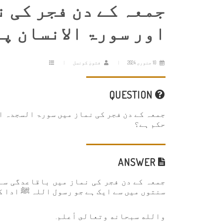
جمعہ کے دن فجر کی 
اور سورۃ الانسان پ
10 جنوری 2024
فتویٰ کونسل
QUESTION
جمعہ کے دن فجر کی نماز میں سورۃ السجدہ ا
حکم ہے؟
ANSWER
جمعہ کے دن فجر کی نماز میں باقاعدگی سے 
سنتوں میں سے ایک ہے جو رسول اللہ ﷺ ادا ک
والله سبحانه وتعالى أعلم.