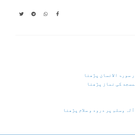
ر سورۃ الانسان پڑھنا
مسجد کی نماز پڑھنا
لہ وسلم پر درود و سلام پڑھنا