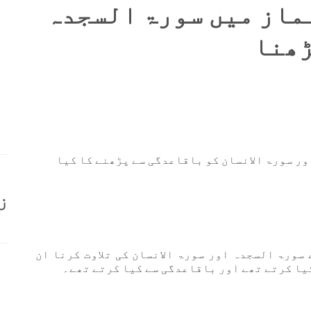
نماز میں سورۃ السجدہ
ڑھنا
ور سورۃ الانسان کو باقاعدگی سے پڑھنے کا کیا
ز
سورۃ السجدہ اور سورۃ الانسان کی تلاوت کرنا ان
یا کرتے تھے اور باقاعدگی سے کیا کرتے تھے۔