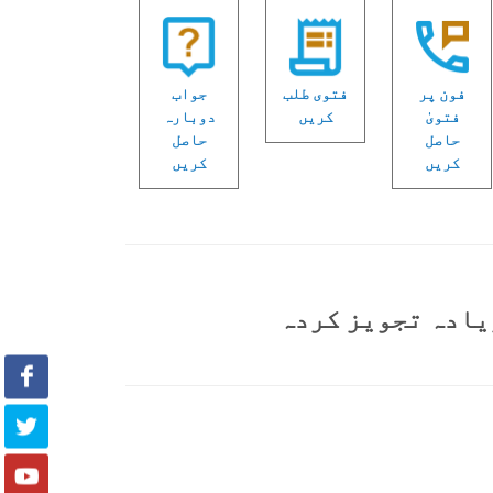
فون پر
فتوی طلب
جواب
فتویٰ
کریں
دوبارہ
حاصل
حاصل
کریں
کریں
یادہ تجویز کردہ