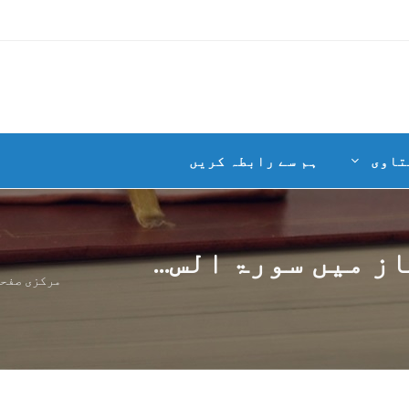
تاوی
ہم سے رابطہ کریں
ز میں سورۃ الس...
مرکزی صفح