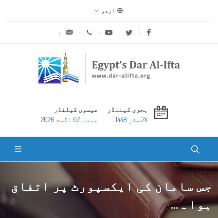
اردو
ask@dar-alifta.org
+20 2 25970400
Youtube
Twitter
Facebook
ہجری کیلنڈر
عیسوی کیلنڈر
24 صفر 1448
جمعه, 07 اگست 2026
جس سامان کی ایکسپورٹ پر اتفاق
ہوا ہ...