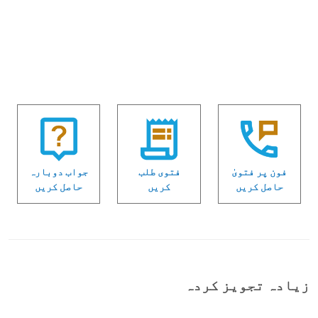
فون پر فتویٰ
فتوی طلب
جواب دوبارہ
حاصل کریں
کریں
حاصل کریں
زیادہ تجویز کردہ