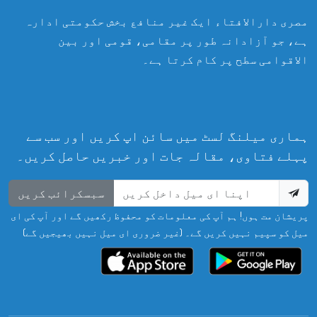
مصری دارالافتاء ایک غیر منافع بخش حکومتی ادارہ
ہے، جو آزادانہ طور پر مقامی، قومی اور بین
الاقوامی سطح پر کام کرتا ہے۔
ہماری میلنگ لسٹ میں سائن اپ کریں اور سب سے
پہلے فتاوی، مقالہ جات اور خبریں حاصل کریں۔
سبسکرائب کریں
پریشان مت ہوں! ہم آپ کی معلومات کو محفوظ رکھیں گے اور آپ کی ای
میل کو سپیم نہیں کریں گے۔ (غیر ضروری ای میل نہیں بھیجیں گے)