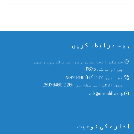
ہم سے رابطہ کریں
حدیقۃ الخالدین، دراسہ، قاہرہ، مصر
پی او باکس: 11675
مصر میں:
107
|
(02) 25970400
بین الاقوامی سطح پر:
+20 2 25970400
ask@dar-alifta.org
ادارے کی نوعیت