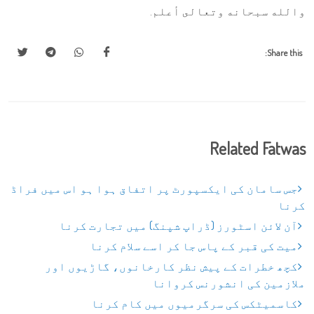
والله سبحانه وتعالى أعلم.
Share this:
Related Fatwas
جس سامان کی ایکسپورٹ پر اتفاق ہوا ہو اس میں فراڈ
کرنا
آن لائن اسٹورز (ڈراپ شپنگ) میں تجارت کرنا
میت کی قبر کے پاس جا کر اسے سلام کرنا
کچھ خطرات کے پیش نظر کارخانوں، گاڑیوں اور
ملازمین کی انشورنس کروانا
کاسمیٹکس کی سرگرمیوں میں کام کرنا