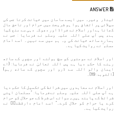
ANSWER
ٹینڈر وغیرہ میں ایسے سامان میں خیانت کرنا جس کی
سپلائی پر اتفاق ہوا ہو شریعت میں حرام اور ناحق مال
کھانا ہےاور اسلام نے فراڈ اور دھوکہ دہی سے منع کیا
ہے، پس آپ صلی اللہ علیہ وسلم نے فرمایا : جس نے
ہمارے ساتھ خیانت کی وہ ہم میں سے نہیں۔ اسے امام
مسلم ؒ نے روایت کیا ہے۔
اور اسلام نے مومنوں کو سچ بولنے اور سچوں کے ساتھ
رہنے کا حکم دیا ہے پس اللہ تعالیٰ نے فرمایا: {اے
ایمان والو اللہ سے ڈرو اور سچوں کے ساتھ رہو}
[التوبۃ: 119]۔
اور اسلام نے معاہدوں میں شرائط کی تکمیل کا حکم دیا
ہے آپ صلی اللہ علیہ وسلم نےفرمایا: "مسلمان اپنی
شرائط کے پابند ہیں، سوائے اس شرط کے جو حلال کو حرام
کرے یا حرام کو حلال کرے۔" اسے امام دارقطنیؒ نے
روایت کیا ہے۔