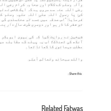
وآلہ وسلم کے کلام اور صحابہ کرام رضی ال
رضی اللہ عنہ سے مروی ہے کہ ایک شخص نے نب
کی: یا رسول اللہ صلی اللہ علیہ وسلم کس
فرمایا: ”اس صدقہ میں جسے تم صحتمندی کی 
تو فقر کا ڈر ہو اور دوسری طرف مال دار بنن
شیخین نے روایت کیا کہ کی بیوی ابوبکر ص
آنکھ کی ٹھنڈک؛ اب یہ پہلے کے مقابلے می
مطلب مہمانوں کا کھانا تھا۔
والله سبحانه وتعالى أعلم.
Share this:
Related Fatwas