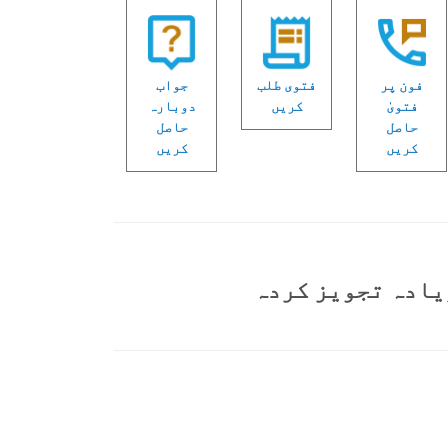
فون پر
فتوی طلب
جواب
فتویٰ
کریں
دوبارہ
حاصل
حاصل
کریں
کریں
یادہ تجویز کردہ