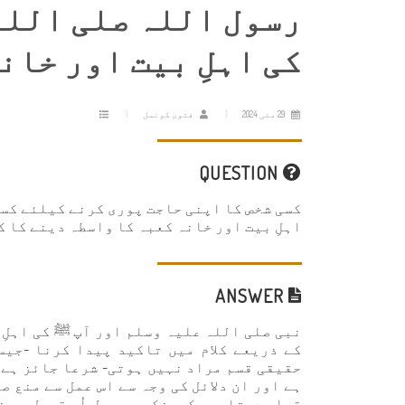
رسول اللہ صلی اللہ
کی اہلِ بیت اور خان
29 مئی 2024
فتویٰ کونسل
QUESTION
کسی شخص کا اپنی حاجت پوری کرنے کیلئے کسی
اہلِ بیت اور خانہ کعبہ کا واسطہ دینے کا ک
ANSWER
نبی صلی اللہ علیہ وسلم اور آپ ﷺ کی اہلِ 
کے ذریعے کلام میں تاکید پیدا کرنا -جیسے
حقیقی قسم مراد نہیں ہوتی- شرعا جائز ہے 
ہے اور ان دلائل کی وجہ سے اس عمل سے منع 
قرار دیتا ہے،کیونکہ یہ عمل اُس قبیل سے ن