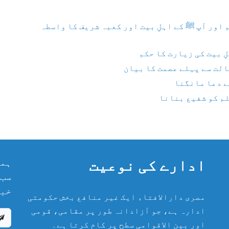
اور آپ ﷺ کے اہلِ بیت اور کعبہ شریف کا واسطہ
ِ بیت کی زیارت کا حکم
الت سے پہلے عصمت کا بیان
ے دعا مانگنا
م کو شفیع بنانا
ادارے کی نوعیت
ہما
سب 
خبر
مصری دارالافتاء ایک غیر منافع بخش حکومتی
ادارہ ہے، جو آزادانہ طور پر مقامی، قومی
اور بین الاقوامی سطح پر کام کرتا ہے۔