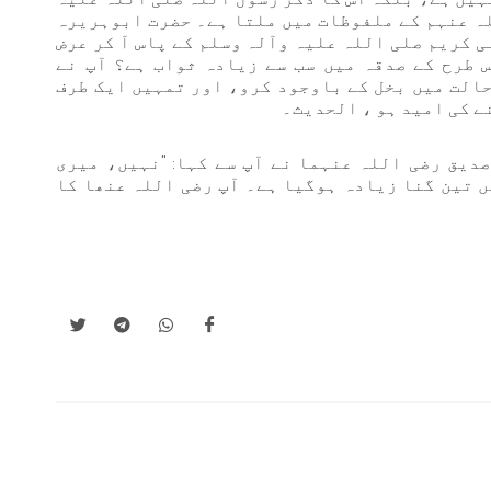
لہ عنہم کے ملفوظات میں ملتا ہے۔ حضرت ابوہریرہ
ی کریم صلی اللہ علیہ وآلہ وسلم کے پاس آ کر عرض
 طرح کے صدقہ میں سب سے زیادہ ثواب ہے؟ آپ نے
حالت میں بخل کے باوجود کرو، اور تمہیں ایک طرف
ے کی امید ہو ، الحدیث۔
دیق رضی اللہ عنہما نے آپ سے کہا: "نہیں، میری
ں تین گنا زیادہ ہوگیا ہے۔ آپ رضی اللہ عنھا کا