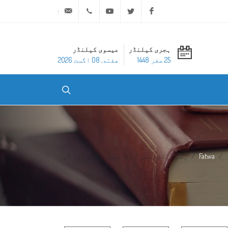
ask@dar-alifta.org
+20 2 25970400
Youtube
Twitter
Facebook
ہجری کیلنڈر
عیسوی کیلنڈر
25 صفر 1448
هفته, 08 اگست 2026
Fatwa
رسول اللہ صلی اللہ علیہ وسلم اور آپ...