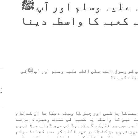
 علیہ وسلم اور آپ ﷺ
ہ کعبہ کا واسطہ دینا
 کو رسول اللہ صلی اللہ علیہ وسلم اور آپ ﷺ کی
یا حکم ہے؟
ز
بیت کا یا کسی اور چیز کا وسطہ دینا یا ان کے نام
: نبی کا واسطہ یا کعبہ کی قسم... وغیرہ، جس سے
اور جمہور فقہاء کے نزدیک اس میں کوئی حرج نہیں
صحیح نہیں جن کا ظاہر غیر اللہ کی قسم کھانا حرام
ہیں ہے، بلکہ اس کا ذکر رسول اللہ صلی اللہ علیہ