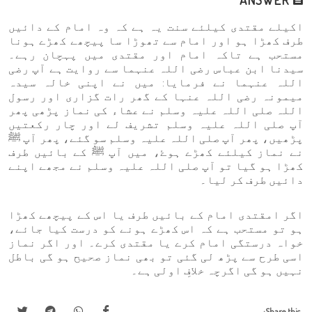
اکیلے مقتدی کیلئے سنت یہ ہے کہ وہ امام کے دائیں
طرف کھڑا ہو اور امام سے تھوڑا سا پیچھے کھڑے ہونا
مستحب ہے تاکہ امام اور مقتدی میں پہچان رہے۔
سیدنا ابن عباس رضی اللہ عنہما سے روایت ہے آپ رضی
اللہ عنہما نے فرمایا: میں نے اپنی خالہ سیدہ
میمونہ رضی اللہ عنہا کے گھر رات گزاری اور رسول
اللہ صلی اللہ علیہ وسلم نے عشاء کی نماز پڑھی پھر
آپ صلی اللہ علیہ وسلم تشریف لے اور چار رکعتیں
پڑھیں، پھر آپ صلی اللہ علیہ وسلم سو گئے، پھر آپ ﷺ
نے نماز کیلئے کھڑے ہوۓ، میں آپ ﷺ کے بائیں طرف
کھڑا ہو گیا تو آپ صلی اللہ علیہ وسلم نے مجھے اپنے
دائیں طرف کر لیا۔
اگر امقتدی امام کے بائیں طرف یا اس کے پیچھے کھڑا
ہو تو مستحب ہے کہ اس کھڑے ہونے کو درست کیا جائے،
خواہ درستگی امام کرے یا مقتدی کرے۔ اور اگر نماز
اسی طرح سے پڑھ لی گئی تو بھی نماز صحیح ہو گی باطل
نہیں ہو گی اگرچہ خلافِ اولی ہے۔
Share this: