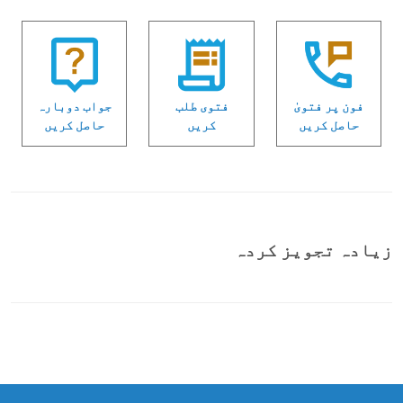
فون پر فتویٰ
فتوی طلب
جواب دوبارہ
حاصل کریں
کریں
حاصل کریں
زیادہ تجویز کردہ