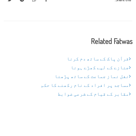
Related Fatwas
قرآن پاک کے ساتھ دم کرنا
جنازے کے لیے کھڑے ہونا
نفل نماز جماعت کے ساتھ پڑھنا
مساجد پر افراد کے نام رکھنے کا حکم
مقابر کے قیام کے شرعی ضوابط