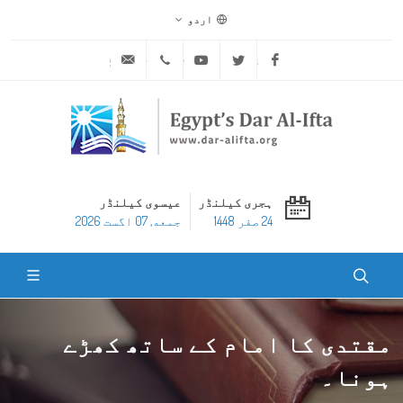
اردو
ask@dar-alifta.org
+20 2 25970400
Youtube
Twitter
Facebook
ہجری کیلنڈر
عیسوی کیلنڈر
24 صفر 1448
جمعه, 07 اگست 2026
مقتدی کا امام کے ساتھ کھڑے
ہونا۔