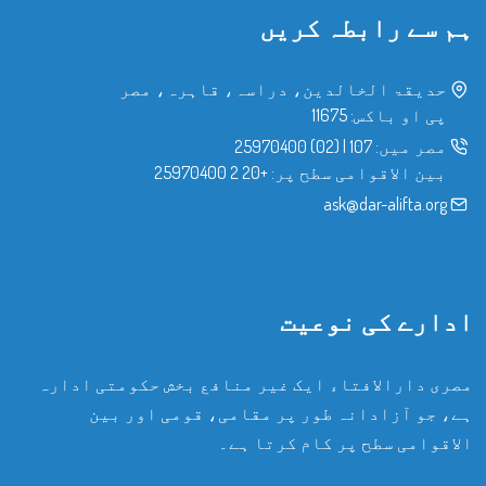
ہم سے رابطہ کریں
حدیقۃ الخالدین، دراسہ، قاہرہ، مصر
پی او باکس: 11675
مصر میں:
107
|
(02) 25970400
بین الاقوامی سطح پر:
+20 2 25970400
ask@dar-alifta.org
ادارے کی نوعیت
مصری دارالافتاء ایک غیر منافع بخش حکومتی ادارہ
ہے، جو آزادانہ طور پر مقامی، قومی اور بین
الاقوامی سطح پر کام کرتا ہے۔