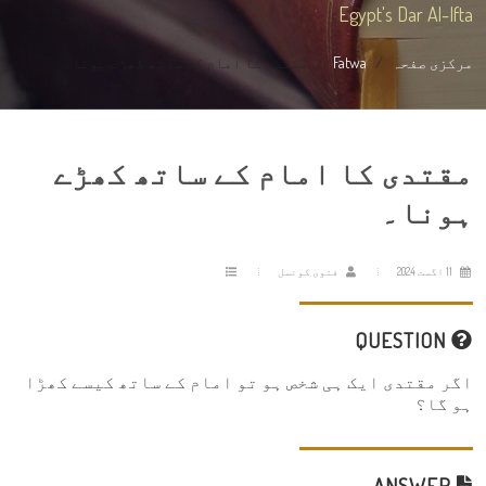
Egypt's Dar Al-Ifta
مرکزی صفحہ
Fatwa
مقتدی کا امام کے ساتھ کھڑے ہونا۔
مقتدی کا امام کے ساتھ کھڑے
ہونا۔
11 اگست 2024
فتویٰ کونسل
QUESTION
اگر مقتدی ایک ہی شخص ہو تو امام کے ساتھ کیسے کھڑا
ہو گا؟
ANSWER