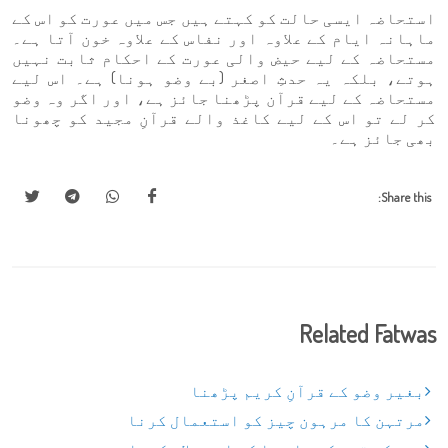
استحاضہ ایسی حالت کو کہتے ہیں جس میں عورت کو اس کے
ماہانہ ایام کے علاوہ اور نفاس کے علاوہ خون آتا ہے۔
مستحاضہ کے لیے حیض والی عورت کے احکام ثابت نہیں
ہوتے، بلکہ یہ حدثِ اصغر (بے وضو ہونا) ہے۔ اس لیے
مستحاضہ کے لیے قرآن پڑھنا جائز ہے، اور اگر وہ وضو
کر لے تو اس کے لیے کاغذ والے قرآنِ مجید کو چھونا
بھی جائز ہے۔
Share this:
Related Fatwas
بغیر وضو کے قرآنِ کریم پڑھنا
مرتہن کا مرہون چیز کو استعمال کرنا