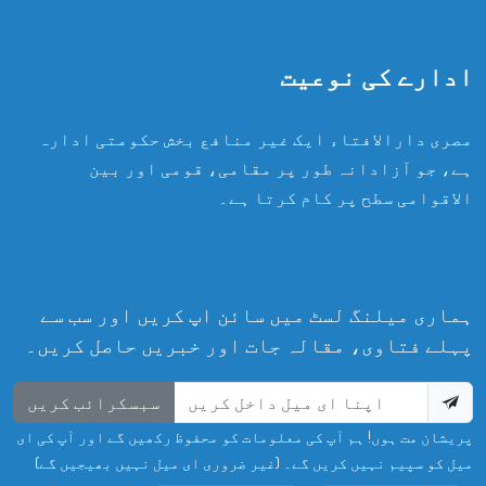
ادارے کی نوعیت
مصری دارالافتاء ایک غیر منافع بخش حکومتی ادارہ
ہے، جو آزادانہ طور پر مقامی، قومی اور بین
الاقوامی سطح پر کام کرتا ہے۔
ہماری میلنگ لسٹ میں سائن اپ کریں اور سب سے
پہلے فتاوی، مقالہ جات اور خبریں حاصل کریں۔
سبسکرائب کریں
پریشان مت ہوں! ہم آپ کی معلومات کو محفوظ رکھیں گے اور آپ کی ای
میل کو سپیم نہیں کریں گے۔ (غیر ضروری ای میل نہیں بھیجیں گے)