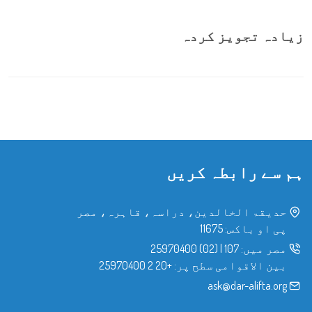
زیادہ تجویز کردہ
ہم سے رابطہ کریں
حدیقۃ الخالدین، دراسہ، قاہرہ، مصر
پی او باکس: 11675
مصر میں:
107
|
(02) 25970400
بین الاقوامی سطح پر:
+20 2 25970400
ask@dar-alifta.org