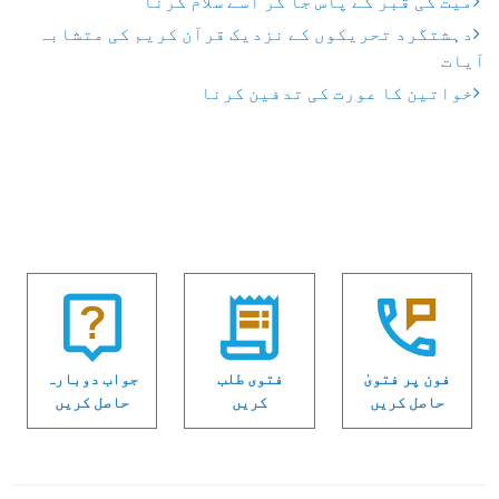
میت کی قبر کے پاس جا کر اسے سلام کرنا
دہشتگرد تحریکوں کے نزدیک قرآن کریم کی متشابہ
آیات
خواتین کا عورت کی تدفین کرنا
فون پر فتویٰ
فتوی طلب
جواب دوبارہ
حاصل کریں
کریں
حاصل کریں