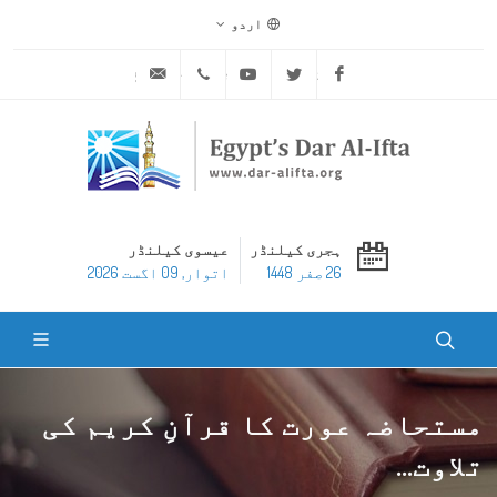
اردو
ask@dar-alifta.org
+20 2 25970400
Youtube
Twitter
Facebook
ہجری کیلنڈر
عیسوی کیلنڈر
26 صفر 1448
اتوار, 09 اگست 2026
مستحاضہ عورت کا قرآنِ کریم کی
تلاوت...