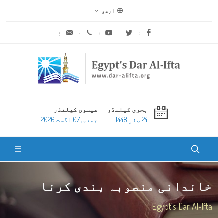
اردو
ask@dar-alifta.org
+20 2 25970400
Youtube
Twitter
Facebook
ہجری کیلنڈر
عیسوی کیلنڈر
24 صفر 1448
جمعه, 07 اگست 2026
خاندانی منصوبہ بندی کرنا
Egypt's Dar Al-Ifta