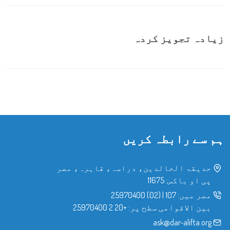
زیادہ تجویز کردہ
ہم سے رابطہ کریں
حدیقۃ الخالدین، دراسہ، قاہرہ، مصر
پی او باکس: 11675
مصر میں:
107
|
(02) 25970400
بین الاقوامی سطح پر:
+20 2 25970400
ask@dar-alifta.org