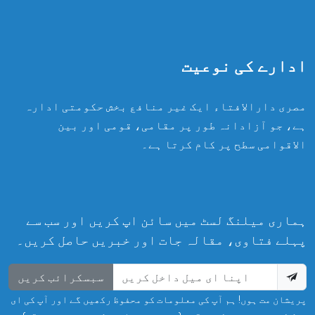
ادارے کی نوعیت
مصری دارالافتاء ایک غیر منافع بخش حکومتی ادارہ
ہے، جو آزادانہ طور پر مقامی، قومی اور بین
الاقوامی سطح پر کام کرتا ہے۔
ہماری میلنگ لسٹ میں سائن اپ کریں اور سب سے
پہلے فتاوی، مقالہ جات اور خبریں حاصل کریں۔
سبسکرائب کریں
پریشان مت ہوں! ہم آپ کی معلومات کو محفوظ رکھیں گے اور آپ کی ای