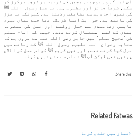
اس لیے کہ وہ موجودہ بچوں کی تربیت پر توجہ مرکوز کر
سکے، شرعاً جائز اور مطلوب ہے۔ یہ عمل رسول اللہ ﷺ
کی نصوصِ احادیث سے مطابقت رکھتا ہے، کیونکہ یہ عزل
کی مانند ہے، جو ایک ایسا طریقہ تھا جسے میاں بیوی
باہمی رضامندی سے حمل روکنے اور نسل کی منصوبہ
بندی کے لیے استعمال کرتے تھے، جیسا کہ امام مسلم
کی "صحيح مسلم" میں جابر رضی اللہ عنہ سے مروی ہے کہ
صحابہ رضوان اللہ علیہم رسول اللہ ﷺ کے زمانے میں
عزل کیا کرتے تھے، اور نبیِ کریم ﷺ کو اس عمل کی اطلاع
پہنچی تھی لیکن آپ ﷺ نے اس سے منع نہیں کیا۔
Share this:
Related Fatwas
نماز میں جلدی کرنا