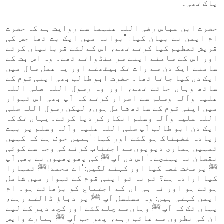
پاک تھی۔
حضرت ابن عباس رضی اللہ عنہما سے روایت ہے کہ حضرت
ام ایمن نے بیان کیا: "بوانہ میں ایک بت تھا جس کی
قریش تعظیم کیا کرتے تھے، اس کے لئے قربانیاں کرتے
اور اس کے سامنے اپنے سر منڈواتے تھے۔ وہ اس بت کے
سامنے ایک دن سے رات تک بیٹھتے اور یہ عمل سال میں
ایک دن کیا جاتا تھا۔ حضرت ابو طالب بھی اپنی قوم کے
ساتھ وہاں جاتے تھے، اور وہ رسول اللہ صلی اللہ
علیہ وآلہ وسلم سے اصرار کرتے کہ آپ بھی اس تہوار
میں اپنی قوم کے ساتھ شامل ہوں، لیکن رسول اللہ صلی
اللہ علیہ وآلہ وسلم انکار کر دیا کرتے۔ یہاں تک کہ
ایک دن ابو طالب آپ صلی اللہ علیہ وآلہ وسلم پر بہت
زیادہ غضبناک ہو گئے اور کہا: 'ہمیں خوف ہے کہ کہیں
تمہیں ہماری دیویوں سے اجتناب کرنے کی وجہ سے کوئی
نقصان نہ پہنچے۔' اس دن آپ ﷺ کی پھوپھیوں نے بھی آپ
ﷺ پر سخت غصہ کیا اور کہنے لگیں: 'اے محمد! ﷺ تمہارا
کیا ارادہ ہے؟ تم نہ تو اپنی قوم کے تہوار میں شامل
ہوتے ہو اور نہ ہی ان کے اجتماع کو بڑھاتے ہو۔ ام
ایمن کہتی ہیں: وہ مسلسل آپ ﷺ پر دباؤ ڈالتے رہے،
یہاں تک کہ آپ ﷺ وہاں سے چلے گئے اور کچھ دیر کے لیے
ان کی نظروں سے غائب رہے، پھر جب آپ ﷺ ہمارے واپس