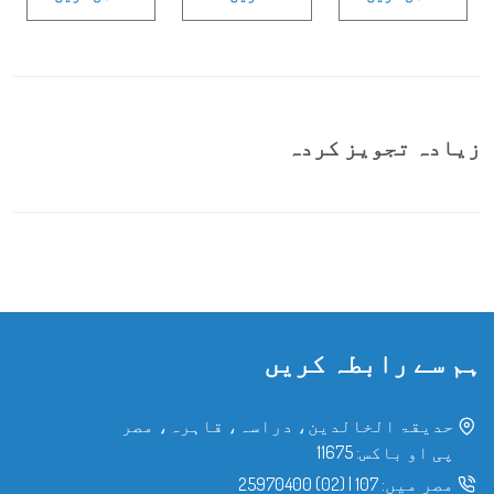
زیادہ تجویز کردہ
ہم سے رابطہ کریں
حدیقۃ الخالدین، دراسہ، قاہرہ، مصر
پی او باکس: 11675
مصر میں:
107
|
(02) 25970400