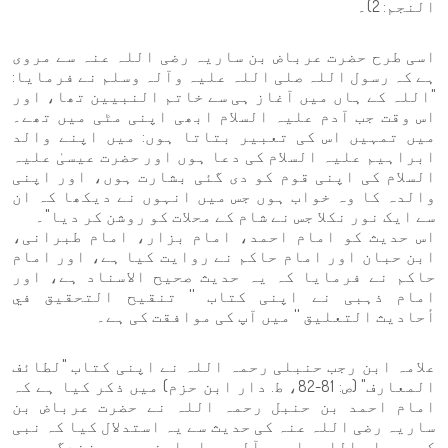
النجم: 2)۔
اسی طرح حضرت عرباض بن ساریہ رضی اللہ عنہ سے مروی
ہے کہ رسول اللہ صلی اللہ علیہ وآلہ وسلم نے فرمایا:
"اللہ کے ہاں میں آغاز ہی سے خاتم النبیین تھا، اور
اس وقت جب آدم علیہ السلام ابھی اپنی مٹی میں تھے۔
میں تمہیں اس کی تعبیر بتاتا ہوں: میں اپنے والد
ابراہیم علیہ السلام کی دعا ہوں اور حضرت عیسیٰ علیہ
السلام کی اپنی قوم کو دی گئی بشارت ہوں، اور اپنی
والدہ کا وہ خواب ہوں جس میں انہوں نے دیکھا کہ ان
سے ایک نور نکلا جس نے شام کے محلات کو روشن کر دیا"۔
اس حدیث کو امام احمد، امام بزار، امام طبرانی،
ابن حبان اور امام حاکم نے روایت کیا ہے، اور امام
حاکم نے فرمایا کہ یہ حدیث صحیح الاسناد ہے، اور
امام ذہبی نے اپنی کتاب '' تنقيح التحقيق في
أحاديث التعليق '' میں آپ کی موافقت کی ہے۔
علامہ ابن رجب حنبلی رحمہ اللہ نے اپنی کتاب "لطائف
المعارف" (ص: 81-82، ط. دار ابن حزم) میں ذکر کیا ہے کہ
امام احمد بن حنبل رحمہ اللہ نے حضرت عرباض بن
ساریہ رضی اللہ عنہ کی حدیث سے یہ استدلال کیا کہ نبی
کریم صلی اللہ علیہ وآلہ وسلم اپنی پوری زندگی میں