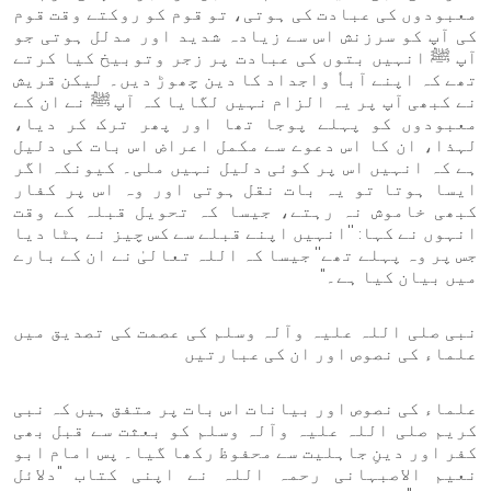
معبودوں کی عبادت کی ہوتی، تو قوم کو روکتے وقت قوم
کی آپ کو سرزنش اس سے زیادہ شدید اور مدلل ہوتی جو
آپ ﷺ انہیں بتوں کی عبادت پر زجر وتوبیخ کیا کرتے
تھے کہ اپنے آباٗ واجداد کا دین چھوڑ دیں۔ لیکن قریش
نے کبھی آپ پر یہ الزام نہیں لگایا کہ آپ ﷺ نے ان کے
معبودوں کو پہلے پوجا تھا اور پھر ترک کر دیا،
لہذا، ان کا اس دعوے سے مکمل اعراض اس بات کی دلیل
ہے کہ انہیں اس پر کوئی دلیل نہیں ملی۔ کیونکہ اگر
ایسا ہوتا تو یہ بات نقل ہوتی اور وہ اس پر کفار
کبھی خاموش نہ رہتے، جیسا کہ تحویل قبلہ کے وقت
انہوں نے کہا: ''انہیں اپنے قبلے سے کس چیز نے ہٹا دیا
جس پر وہ پہلے تھے'' جیسا کہ اللہ تعالیٰ نے ان کے بارے
میں بیان کیا ہے۔"
نبی صلی اللہ علیہ وآلہ وسلم کی عصمت کی تصدیق میں
علماء کی نصوص اور ان کی عبارتیں
علماء کی نصوص اور بیانات اس بات پر متفق ہیں کہ نبی
کریم صلی اللہ علیہ وآلہ وسلم کو بعثت سے قبل بھی
کفر اور دینِ جاہلیت سے محفوظ رکھا گیا۔ پس امام ابو
نعیم الاصبہانی رحمہ اللہ نے اپنی کتاب "دلائل