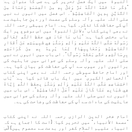
النبوة" میں ایک فصل تحریر کی ہے جس کا عنوان ہے:
"ذِكْر مَا خَصَّهُ اللَّهُ عَزَّ وَجَلَّ بِهِ مِنَ الْعِصْمَةِ وَحَمَاهُ مِنَ
التَّدَيُّنِ بِدِينِ الْجَاهِلِيَّةِ"۔ اس فصل میں انہوں نے نبی
صلی اللہ علیہ وآلہ وسلم کی عصمت اور دینِ جاہلیت سے
آپ کی حفاظت کا تذکرہ کیا ہے۔ امام بیہقی رحمہ اللہ
نے بھی اپنی کتاب "دلائل النبوة" میں اس موضوع پر ایک
باب مختص کیا ہے: "بَاب مَا جَاءَ فِي حِفْظِ اللَّهِ تَعَالَى
رَسُولَهُ صَلَّى اللَّهُ عَلَيْهِ وَآلِهِ وَسَلَّمَ فِي شَبِيبَتِهِ عَنْ أَقْذَارِ
الْجَاهِلِيَّةِ وَمُعَايِبِهَا؛ لِمَا يُرِيدُ بِهِ مِنْ كَرَامَتِهِ
بِرِسَالَتِهِ، حَتَّى بَعَثَهُ رَسُولًا"۔ اس باب میں انہوں نے نبی
صلی اللہ علیہ وآلہ وسلم کی جوانی میں جاہلیت کی
برائیوں اور عیوب سے آپ کی حفاظت کو بیان کیا ہے۔
اور امام حافظ سیوطی رحمہ اللہ نے بھی اپنی کتاب
"الخصائص الكبرى" میں ایک باب قائم کیا ہے: "بَاب
اخْتِصَاصِهِ صَلَّى اللَّهُ عَلَيْهِ وَآلِهِ وَسَلَّمَ بِحِفْظِ اللَّهِ إِيَّاهُ
فِي شَبَابِهِ عَمَّا كَانَ عَلَيْهِ أَهْلُ الْجَاهِلِيَّةِ"۔ اس باب میں
انہوں نے نبی صلی اللہ علیہ وآلہ وسلم کی جوانی میں
جاہلیت کی عادات سے آپ کی حفاظت کی وضاحت کی ہے۔
امام فخر الدین الرازی رحمہ اللہ نے اپنی کتاب
"عصمة الأنبياء" میں تحریر کیا: [امت کا اجماع ہے کہ
انبیاء علیہم السلام کفر اور بدعت سے معصوم ہیں] (ص: