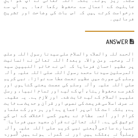
سجدہ ریز ہوئے۔ بلکہ اللہ تعالیٰ نے آپ کو اہلِ
جاہلیت کے اعمال سے محفوظ رکھا تھا۔ ہم آپ سے
درخواست کرتے ہیں کہ اس بات کی وضاحت اور تشریح
فرمائیں۔
ANSWER
الحمد للہ والصلاۃ والسلام علی سیدنا رسول اللہ وعلى
آلہ وصحبہ ومن والاہ وبعد؛ اللہ تعالیٰ نے انسانیت
پر عظیم احسان فرمایا کہ اس نے خاتم النبیین سید
المرسلین سیدنا محمد رسول اللہ صلی اللہ علیہ وآلہ
وسلم کی صورت میں عظیم نعمت عطا سے نوازا۔ نبی کریم
صلی اللہ علیہ وآلہ وسلم کی عصمت یعنی گناہوں اور
کفر سے محفوظ رہنا، آپ کے لیے اور تمام انبیاء و رسل
علیہم السلام کے لیے ثابت شدہ اور لازم ہے۔ یہ عقیدہ
نہ صرف اسلامی شریعت کی نصوص اور قرآن و حدیث سے ثابت
ہے، بلکہ امت کا اس پر اجماع ہے اور ہر دور کے علماءِ
کرام اور آئمہ عظام نے بغیر کسی اختلاف کے اس کی
توثیق کی ہے۔ اللہ تعالیٰ نے قرآن مجید میں فرمایا: ''
تمہارے ساتھی (یعنی نبی کریم صلی اللہ علیہ وآلہ
وسلم) نہ بھٹکے ہیں اور نہ گمراہ ہوئے ہیں" (سورۃ