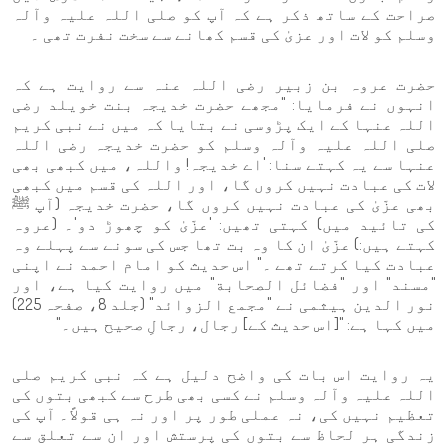
صراحت کے ساتھ ذکر ہے کہ آپ کو صلی اللہ علیہ وآلہ
وسلم کو لات اور عزیٰ کی قسم کھانے سے سخت نفرت تھی ۔
حضرت عروہ بن زبیر رضی اللہ عنہ سے روایت ہے کہ
انہوں نے فرمایا: "مجھے حضرت خدیجہ بنت خویلد رضی
اللہ عنہا کے ایک پڑوسی نے بتایا کہ میں نے نبی کریم
صلی اللہ علیہ وآلہ وسلم کو حضرت خدیجہ رضی اللہ
عنہا سے یہ کہتے سنا: 'اے خدیجہ! واللہ، میں کبھی بھی
لات کی عبادت نہیں کروں گا، اور اللہ کی قسم میں کبھی
بھی عزّیٰ کی عبادت نہیں کروں گا، حضرت خدیجہ (آپ ﷺ
کی تائید میں) کہتی تھیں: 'عزّیٰ کو چھوڑ دو'۔ (عروہ
کہتے ہیں:) عزّیٰ ان کا وہ بت تھا جس کی سونے سے پہلے وہ
عبادت کیا کرتے تھے ۔" اس حدیث کو امام احمد نے اپنی
"مسند" اور "فضائل الصحابة" میں روایت کیا ہے، اور
نور الدین ہیثمی نے "مجمع الزوائد" (جلد 8، صفحہ 225)
میں کہا ہے: "[اس حدیث کے] رجال، رجالِ صحیح ہیں۔"
یہ روایت اس بات کی واضح دلیل ہے کہ نبی کریم صلی
اللہ علیہ وآلہ وسلم نے کسی بھی طرح سے کبھی بتوں کی
تعظیم نہیں کی، نہ عملی طور پر اور نہ ہی قولاً۔ آپ کی
زندگی ہر لحاظ سے بتوں کی پرستش اور ان سے تعلق سے