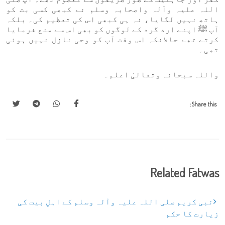
اللہ علیہ وآلہ واصحابہ وسلم نے کبھی کسی بت کو
ہاتھ نہیں لگایا، نہ ہی کبھی اس کی تعظیم کی۔ بلکہ
آپ ﷺ اپنے ارد گرد کے لوگوں کو بھی اس سے منع فرمایا
کرتے تھے حالانکہ اس وقت آپ کو وحی نازل نہیں ہوئی
تھی۔
واللہ سبحانہ وتعالیٰ اعلم۔
Share this:
Related Fatwas
نبی کریم صلی اللہ علیہ وآلہ وسلم کے اہلِ بیت کی
زیارت کا حکم