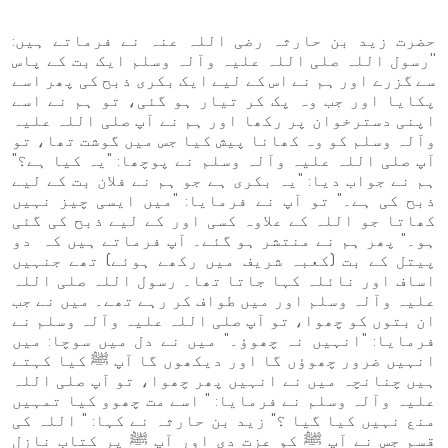
حضرت زید بن حارثہ رضی اللہ عنہ نے فرماتے ہیں:
''رسول اللہ صلی اللہ علیہ وآلہ وسلم ایک بت کے پاس
سے گزرے اور ہم نے اس کے لیے ایک بکری ذبح کی پھر اسے
پکایا اور جب وہ پک کر تیار ہو گئی، تو ہم نے اسے
اپنی دسترخوان پر رکھا اور ہم نے آپ صلی اللہ علیہ
وآلہ وسلم کو وہ کھانا پیش کیا جس میں گوشت تھا، تو
آپ صلی اللہ علیہ وآلہ وسلم نے پوچھا: "یہ کیا ہے؟"
ہم نے جواب دیا: "یہ بکری ہے جو ہم نے فلان بت کے لیے
ذبح کی ہے۔" تو آپ نے فرمایا: "میں ایسی چیز نہیں
کھاتا جو اللہ کے علاوہ کسی اور کے لیے ذبح کی گئی
ہو۔" پھر ہم نے منتشر ہو گئے۔ آپ فرماتے ہیں کہ دو
پیتل کے بت (کعبہ شریف میں رکھے ہوئے) تھے جنہیں
اساف اور نائلہ کہا جاتا تھا۔ رسول اللہ صلی اللہ
علیہ وآلہ وسلم اور میں طواف کر رہے تھے۔ میں نے جب
ان بتوں کو چھوا، تو آپ صلی اللہ علیہ وآلہ وسلم نے
فرمایا: "انہیں نہ چھوؤ۔" میں نے دل میں سوچا: میں
انہیں ضرور چھوؤں گا اور دیکھوں گا آپ ﷺ کیا کہتے
ہیں چنانچہ میں نے انہیں پھر چھوا، تو آپ صلی اللہ
علیہ وآلہ وسلم نے فرمایا: " اسے مت چھوو کیا تمہیں
منع نہیں کیا گیا ؟" زید بن حارثہ نے کہا: " اللہ کی
قسم جس نے آپ ﷺ کو عزت دی اور آپ ﷺ پر کتاب نازل