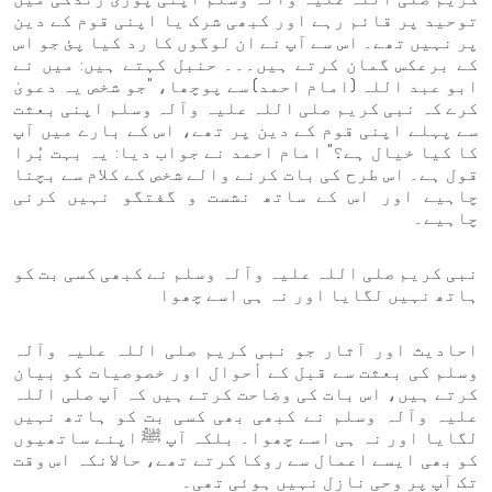
توحید پر قائم رہے اور کبھی شرک یا اپنی قوم کے دین
پر نہیں تھے۔ اس سے آپ نے ان لوگوں کا رد کیا پئ جو اس
کے برعکس گمان کرتے ہیں۔۔۔ حنبل کہتے ہیں: میں نے
ابو عبد اللہ (امام احمد) سے پوچھا، "جو شخص یہ دعویٰ
کرے کہ نبی کریم صلی اللہ علیہ وآلہ وسلم اپنی بعثت
سے پہلے اپنی قوم کے دین پر تھے، اس کے بارے میں آپ
کا کیا خیال ہے؟" امام احمد نے جواب دیا: یہ بہت بُرا
قول ہے۔ اس طرح کی بات کرنے والے شخص کے کلام سے بچنا
چاہیے اور اس کے ساتھ نشست و گفتگو نہیں کرنی
چاہیے۔
نبی کریم صلی اللہ علیہ وآلہ وسلم نے کبھی کسی بت کو
ہاتھ نہیں لگایا اور نہ ہی اسے چھوا
احادیث اور آثار جو نبی کریم صلی اللہ علیہ وآلہ
وسلم کی بعثت سے قبل کے أحوال اور خصوصیات کو بیان
کرتے ہیں، اس بات کی وضاحت کرتے ہیں کہ آپ صلی اللہ
علیہ وآلہ وسلم نے کبھی بھی کسی بت کو ہاتھ نہیں
لگایا اور نہ ہی اسے چھوا۔ بلکہ آپ ﷺ اپنے ساتھیوں
کو بھی ایسے اعمال سے روکا کرتے تھے، حالانکہ اس وقت
تک آپ پر وحی نازل نہیں ہوئی تھی۔