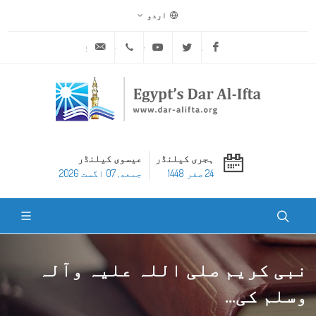
اردو
ask@dar-alifta.org
+20 2 25970400
Youtube
Twitter
Facebook
ہجری کیلنڈر
عیسوی کیلنڈر
24 صفر 1448
جمعه, 07 اگست 2026
نبی کریم صلی اللہ علیہ وآلہ
وسلم کی...