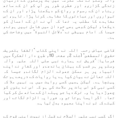
وآلہ وسلم نے مکہ مکرمہ میں بت پرستوں کے درمیان
زندگی گزاری، اور فطری طور پر آپ کو ان کے ساتھ
رہنا، ان کے رسوم و رواج کو دیکھنا پڑا، اور ان کے
تہواروں اور عبادتوں کا مشاہدہ کرنا پڑا۔ تاہم، اس
مشاہدے کا مطلب یہ تھا کہ آپ نے ان کے اعمال کو
دیکھا، لیکن کبھی بھی خود ان میں شامل نہیں ہوئے،
جیسا کہ امام بیہقی نے "دلائل النبوة" میں وضاحت کی
ہے۔
قاضی عیاض رحمہ اللہ نے اپنی کتاب "الشفا بتعريف
حقوق المصطفى" (جلد 2، صفحہ 110، طبع دار الفكر) میں
فرمایا: "قریش نے ہمارے نبی صلی اللہ علیہ وآلہ
وسلم پر ہر قسم کے بہتان باندھے، اور کفارِ نے اپنے
انبیاء پر ہر ممکن جھوٹے الزام لگائے، جیسا کہ
اللہ تعالیٰ نے بیان کیا ہے یا روایات کے ذریعے ہم تک
پہنچا ہے۔ لیکن ہمیں کسی روایت میں یہ نہیں ملا کہ
کسی نبی کو اس بات پر ملامت کی ہو کہ اس نے بتوں کو
چھوڑ دیا یا وہ ترک دیا جو پہلے ان کے ساتھ مل کر کیا
تھا۔ اگر ایسا ہوتا تو وہ فورا یہ الزام لگاتے اور
کہتے کہ تم نے اپنا معبود بدل لیا ہے
اگر کسی نبی علیہ السلام نے قبل از نبوت اپنی قوم کے