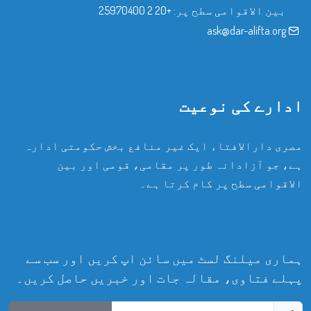
بین الاقوامی سطح پر:
+20 2 25970400
ask@dar-alifta.org
ادارے کی نوعیت
مصری دارالافتاء ایک غیر منافع بخش حکومتی ادارہ
ہے، جو آزادانہ طور پر مقامی، قومی اور بین
الاقوامی سطح پر کام کرتا ہے۔
ہماری میلنگ لسٹ میں سائن اپ کریں اور سب سے
پہلے فتاوی، مقالہ جات اور خبریں حاصل کریں۔