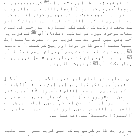
آئے تو خوف زدہ نظر آ رہے تھے۔ آپ ﷺ کی پھوپھیوں نے
پوچھا: 'تمہیں کیا ہوا؟' آپ صلی اللہ علیہ وآلہ وسلم
نے فرمایا: 'مجھے خوف ہے کہ مجھ پر کوئی اثر ہو گیا
ہے۔' انہوں نے کہا: 'اللہ تعالی تمہیں شیطان کے اثر
سے محفوظ رکھے گا، کیونکہ تمہارے اندر خیر کی تمام
صفات موجود ہیں۔ تم نے کیا دیکھا؟' آپ ﷺ نے فرمایا:
'جب بھی میں کسی بت کے قریب ہوا، میرے سامنے ایک
لمبا سفید آدمی ظاہر ہوتا اور چیخ کر کہتا: "اے محمد!
ﷺ پیچھے ہٹ جا، اسے مت چھو!"' پھر ام ایمن نے کہا: 'آپ
ﷺ دوبارہ کبھی ان کے تہوار میں شامل نہیں ہوئے
یہاں تک کہ آپ ﷺ کو نبوت عطا ہوئی۔
اس روایت کو امام ابو نعیم الاصبہانی نے "دلائل
النبوة" میں ذکر کیا ہے، اور ابن سعد نے "الطبقات
الكبرى" میں، ابن سید الناس نے "عيون الأثر" میں، تقی
الدین المقریزی نے "إمتاع الأسماع" میں، امام ذہبی
نے "السير" اور "تاريخ الإسلام" میں، امام سیوطی نے
"الخصائص الكبرى" میں، اور نور الدین الحلبي نے
"السيرة الحلبية" میں ذکر کیا ہے۔
یہ روایت ظاہر کرتی ہے کہ نبی کریم صلی اللہ علیہ