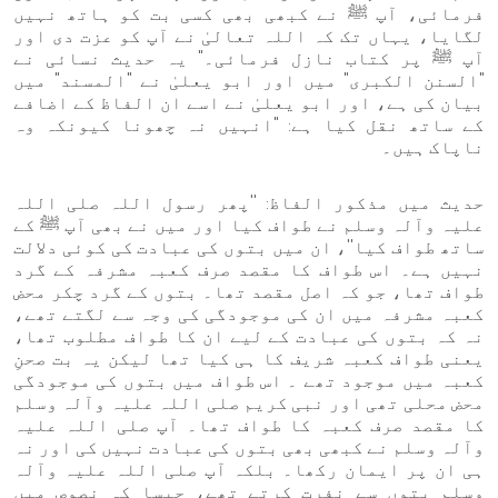
فرمائی، آپ ﷺ نے کبھی بھی کسی بت کو ہاتھ نہیں
لگایا، یہاں تک کہ اللہ تعالیٰ نے آپ کو عزت دی اور
آپ ﷺ پر کتاب نازل فرمائی۔" یہ حدیث نسائی نے
"السنن الكبرى" میں اور ابو یعلیٰ نے "المسند" میں
بیان کی ہے، اور ابو یعلیٰ نے اسے ان الفاظ کے اضافے
کے ساتھ نقل کیا ہے: "انہیں نہ چھونا کیونکہ وہ
ناپاک ہیں۔
حدیث میں مذکور الفاظ: ''پھر رسول اللہ صلی اللہ
علیہ وآلہ وسلم نے طواف کیا اور میں نے بھی آپ ﷺ کے
ساتھ طواف کیا''، ان میں بتوں کی عبادت کی کوئی دلالت
نہیں ہے۔ اس طواف کا مقصد صرف کعبہ مشرفہ کے گرد
طواف تھا، جو کہ اصل مقصد تھا۔ بتوں کے گرد چکر محض
کعبہ مشرفہ میں ان کی موجودگی کی وجہ سے لگتے تھے،
نہ کہ بتوں کی عبادت کے لیے ان کا طواف مطلوب تھا،
یعنی طواف کعبہ شریف کا ہی کیا تھا لیکن یہ بت صحنِ
کعبہ میں موجود تھے ۔ اس طواف میں بتوں کی موجودگی
محض محلی تھی اور نبی کریم صلی اللہ علیہ وآلہ وسلم
کا مقصد صرف کعبہ کا طواف تھا۔ آپ صلی اللہ علیہ
وآلہ وسلم نے کبھی بھی بتوں کی عبادت نہیں کی اور نہ
ہی ان پر ایمان رکھا۔ بلکہ آپ صلی اللہ علیہ وآلہ
وسلم بتوں سے نفرت کرتے تھے، جیسا کہ نصوص میں