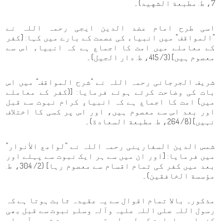
7، ط. مطبعة الشهيد)۔
اسی طرح امام عضد الدین ایجی رحمہ اللہ نے
"المواقف" میں انبیاء کی عصمت کے بارے میں کہا: [کفر
کے معاملے میں امت کا اجماع ہے کہ انبیاء اس سے
معصوم ہیں] (3/ 415، ط. دار الجيل)۔
شریف الجرجانی رحمہ اللہ نے "شرح المواقف" میں اس
بات کی وضاحت کرتے ہوئے فرمایا: [(کفر کے معاملے
میں) امت کا اجماع ہے کہ انبیاءِ کرام نبوت سے قبل
اور بعد اس سے معصوم ہیں، اور اس پر کسی کا اختلاف
نہیں] (8/ 264، ط. مطبعة السعادة)۔
شمس الدین السفارینی رحمہ اللہ نے "لوامع الأنوار"
میں فرمایا: [اور ان میں سے ہر ایک نبوت سے پہلے اور
بعد میں کفر کی تمام اقسام سے معصوم رہا] (2/ 304، ط.
مؤسسة الخافقين)۔
مذکورہ بالا تمام اقوال سے یہ عقیدہ ثابت ہوتا ہے کہ
رسول اللہ صلی اللہ علیہ وآلہ وسلم نبوت سے قبل بھی
کفر اور جاہلیت کے طور طریقوں سے معصوم تھے۔ آپ صلی