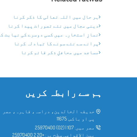
ہر حال میں اللہ تعالی کا ذکر کرنا
دینی مجال میں نئے تصورات پیدا کرنا
نمازِ استخارہ میں کسی دوسرے کی نیابت ک
پرانے سے نئے سونے کا تبادلہ کرنا
مساجد میں محافلِ ذکر قائم کرنا
ہم سے رابطہ کریں
حدیقۃ الخالدین، دراسہ، قاہرہ، مصر
پی او باکس: 11675
مصر میں:
107
|
(02) 25970400
بین الاقوامی سطح پر:
+20 2 25970400