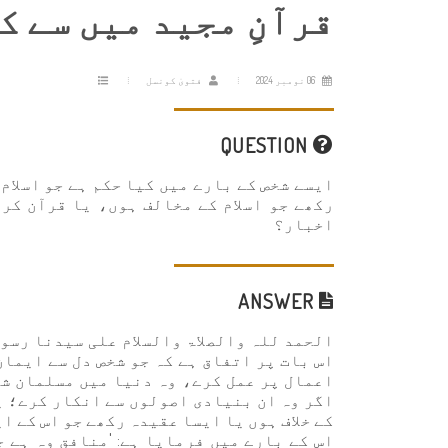
قرآنِ مجید میں سے 
06 نومبر 2024
فتویٰ کونسل
QUESTION
ایسے شخص کے بارے میں کیا حکم ہے جو اسلام
رکھے جو اسلام کے مخالف ہوں، یا قرآن کر
اخبار؟
ANSWER
الحمد للہ والصلاۃ والسلام علی سیدنا رسو
اس بات پر اتفاق ہے کہ جو شخص دل سے ایمان
اعمال پر عمل کرے، وہ دنیا میں مسلمان ش
اگر وہ ان بنیادی اصولوں سے انکار کرے؛ ی
کے خلاف ہوں یا ایسا عقیدہ رکھے جو اس کے ا
اس کے بارے میں فرمایا ہے: 'منافق وہ ہے ج