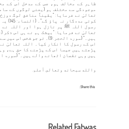
ظاہر کے مخالف ہو، جس کے مدخل اس کے مخ
موجودگی سے مختلف ہو (یعنی لوگوں کے سامن
تعالیٰ نے فرمایا: "یقیناً منافق لوگ دوزخ
کوئی مد
رسول اللہ ﷺ پر نازل ہوا اور اللہ نے ا
تعالیٰ نے فرمایا: "بیشک ہم نے ہی اس ذکر (
ہیں۔" (سورۃ الحجر: 9)۔ تو جو
اس کے رسول کا انکار کیا۔ اللہ تعالیٰ نے 
پڑھتے ہیں جیسا اس کے پڑھنے کا حق ہے، وہی
ہیں وہی نقصان اٹھانے والے ہیں۔" (سورۃ البقرہ
والله سبحانه وتعالى أعلم.
Share this:
Related Fatwas