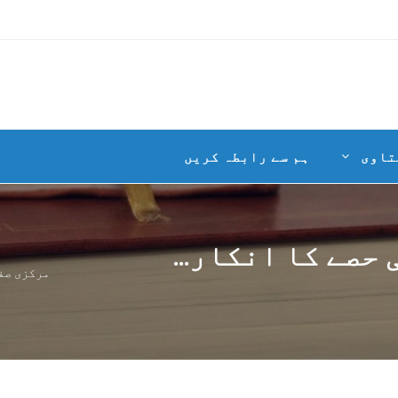
تاوی
ہم سے رابطہ کریں
 حصے کا انکار...
مرکزی صف