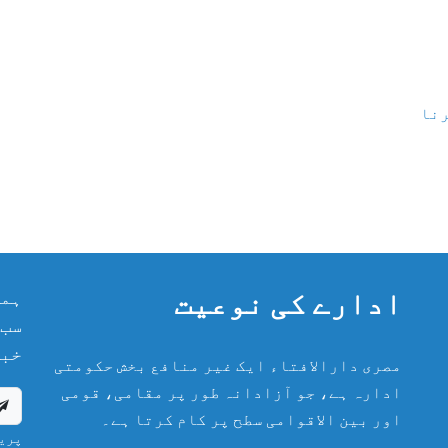
رنا
ادارے کی نوعیت
ہما
سب 
خبر
مصری دارالافتاء ایک غیر منافع بخش حکومتی
ادارہ ہے، جو آزادانہ طور پر مقامی، قومی
اور بین الاقوامی سطح پر کام کرتا ہے۔
پریش