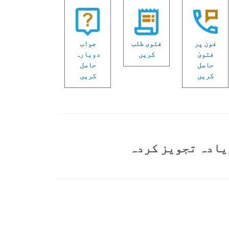
فون پر
فتوی طلب
جواب
فتویٰ
کریں
دوبارہ
حاصل
حاصل
کریں
کریں
یادہ تجویز کردہ