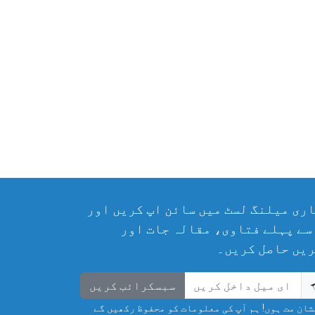
ری میلنگ لسٹ میں سائن اپ کریں اور
سے پہلے فتاوی، مقالہ جات اور
یں حاصل کریں۔
سبسکرائب کریں
ان مت ہوں! ہم آپ کی معلومات کو محفوظ رکھیں گے