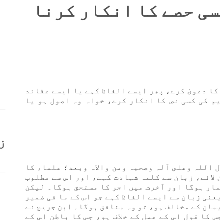
کسی حصے کا انکار کرنا
 کا دعویٰ کرے، پھر ایسے الفاظ کہے یا ایسے عقائد
یم کی کسی نص کا انکار کرے، خواہ وہ اصول ہو یا
ز
ل اللہ وعلى آلہ وصحبہ ومن والاہ وبعد؛ علماء کا
 لائے، زبان سے کلمہ شہادت کہے، اور اس سے مطلوب
مار ہوگا اور آخرت میں اجر کا مستحق ہوگا۔ لیکن
عنی زبان سے ایسے الفاظ کہے جو اس کے ما فی ضمیر
یمان کے مخالف ہو، تو وہ منافق ہوگا۔ ابن جریج نے
س کا قول اس کے عمل کے خلاف ہو، جس کا باطن اس کے