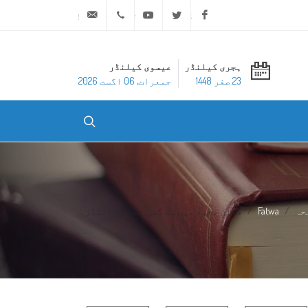
ask@dar-alifta.org
+20 2 25970400
Youtube
Twitter
Facebook
ہجری کیلنڈر
عیسوی کیلنڈر
23 صفر 1448
جمعرات, 06 اگست 2026
حہ
Fatwa
قرآنِ مجید میں سے کسی حصے کا انکار...