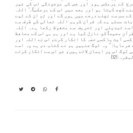
رج کے برعکس ہو، اور جس کی موجودگی اس کی غیر
ے کچھ کہتا ہو اور بعد میں اس کے برعکس)۔' اللہ
 کے سب سے نچلے درجے میں ہوں گے اور تم ان کے لیے
دگار نہ پاؤ گے"۔ (النساء: 145) یہ بات مسلم ہے کہ قرآن کریم اللہ تعالی کی طرف سے
سے تبدیلی اور تحریف سے محفوظ رکھا ہے۔ اللہ
قرآن مجید) کو نازل کیا ہے اور ہم ہی اس کے محافظ
 شخص اس میں سے کسی آیت یا کسی حصہ کا انکار کرے، اس نے اللہ اور
فرمایا: " وہ لوگ جنہیں ہم نے کتاب دی ہے وہ اسے
 لوگ اس پر ایمان لاتے ہیں، جو اس سے انکار کرتے
: 121)