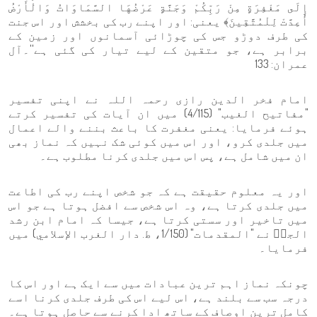
إِلَى مَغْفِرَةٍ مِنْ رَبِّكُمْ وَجَنَّةٍ عَرْضُهَا السَّمَاوَاتُ وَالْأَرْضُ
أُعِدَّتْ لِلْمُتَّقِينَ﴾ یعنی: اور اپنے رب کی بخشش اور اس جنت
کی طرف دوڑو جس کی چوڑائی آسمانوں اور زمین کے
برابر ہے، جو متقین کے لیے تیار کی گئی ہے''۔آل
عمران: 133
امام فخر الدین رازی رحمہ اللہ نے اپنی تفسیر
"مفاتيح الغيب" (4/115) میں ان آیات کی تفسیر کرتے
ہوئے فرمایا: یعنی مغفرت کا باعث بننے والے اعمال
میں جلدی کرو، اور اس میں کوئی شک نہیں کہ نماز بھی
ان میں شامل ہے، پس اس میں جلدی کرنا مطلوب ہے۔
اور یہ معلوم حقیقت ہے کہ جو شخص اپنے رب کی اطاعت
میں جلدی کرتا ہے، وہ اس شخص سے افضل ہوتا ہے جو اس
میں تاخیر اور سستی کرتا ہے، جیسا کہ امام ابن رشد
الجدؒ نے "المقدمات" (1/150، ط. دار الغرب الإسلامي) میں
فرمایا۔
چونکہ نماز اہم ترین عبادات میں سے ایک ہے اور اس کا
درجہ سب سے بلند ہے، اس لیے اس کی طرف جلدی کرنا اسے
کامل ترین اوصاف کے ساتھ ادا کرنے سے حاصل ہوتا ہے۔