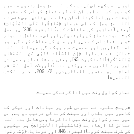
اور یہ سب کچھ اس لیے ہے کہ اللہ عز وجل بندوں سے حرج
کو دور کر دے اور ان کے لیے نماز کو اس کے مقررہ
اوقات میں ادا کرنا آسان بنا دے۔ چنانچہ جس شخص نے
اللہ عز وجل کے اس فرمان ﴿حَافِظُوا عَلَى الصَّلَوَاتِ﴾
[یعنی (نمازوں کی حافاظت کرو) البقرة: 238] پر عمل
کرتے ہوئے نماز کی پابندی کی اور اس سے غافل نہ ہوا،
تو یہ نماز اس کے دین اور جان کی حفاظت کرے گی اور
اسے گناہوں اور معصیت سے روکے گی۔جیسا کہ اللہ
تعالیٰ نے فرمایا: ﴿إِنَّ الصَّلَاةَ تَنْهَى عَنِ الْفَحْشَاءِ
وَالْمُنْكَرِ﴾ [العنكبوت: 45]، یعنی: بے شک نماز بے حیائی
اور برے کاموں سے روکتی ہے۔ (تأويلات أهل السُّنة،
امام ابو منصور الماتُریدی، 2/ 209، دار الكتب
العلمية)۔
نماز کو اول وقت میں ادا کرنے کی فضیلت
شریعتِ مطہرہ نے عمومی طور پر عبادات اور نیکی کے
کاموں میں جلدی اور سبقت کرنے کی ترغیب دی ہے، جن
میں نماز کو اول وقت میں ادا کرنا بھی شامل ہے۔ اللہ
تعالیٰ کا ارشاد ہے: ﴿فَاسْتَبِقُوا الْخَيْرَاتِ﴾ پس نیکیوں
کی طرف سبقت کرو۔)البقرة: 148( اور فرمایا: ﴿وَسَارِعُوا