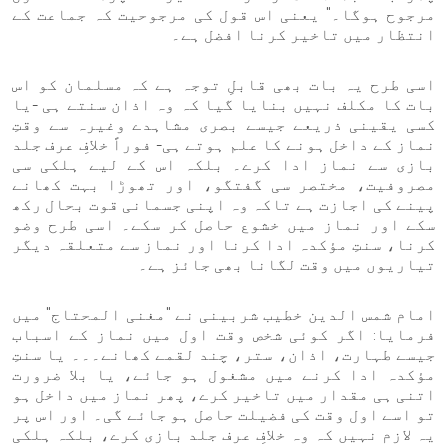
مرجوح ہوگا۔" یعنی اس قول کی مرجوحیت کہ جماعت کے
انتظار میں تاخیر کرنا افضل ہے۔
اسی طرح یہ بات بھی قابلِ توجہ ہے کہ مسلمان کو اس
بات کا مکلف نہیں بنایا گیا کہ وہ اذان سنتے ہی -یا
کسی یقینی ذریعے جیسے بصری مشاہدے وغیرہ سے وقتِ
نماز کے داخل ہونے کا علم ہوتے ہی- فوراً خلافِ عرف جلد
بازی سے نماز ادا کرے۔ بلکہ اس کے لیے ہلکی سی
مصروفیت، مختصر سی گفتگو، اور تھوڑا بہت کھانے
پینے کی اجازت ہے تاکہ وہ اپنی جسمانی قوت بحال رکھ
سکے اور نماز میں خشوع حاصل کر سکے۔ اسی طرح وضو
کرنا، سنتِ مؤکدہ ادا کرنا اور نماز سے متعلقہ دیگر
تیاریوں میں وقت لگانا بھی جائز ہے۔
امام شمس الدین خطيب شربینی نے "مغنی المحتاج" میں
فرمایا: اگر کوئی شخص وقت اول میں نماز کے اسباب
جیسے طہارت، اذان، ستر، چند لقمے کھانے۔۔۔ یا سنتِ
مؤکدہ ادا کرنے میں مشغول ہو جائے، یا بلا ضرورت
اتنی ہی مقدار میں تاخیر کرے، پھر نماز میں داخل ہو
تو اسے اول وقت کی فضیلت حاصل ہو جائے گی۔ اور اس پر
یہ لازم نہیں کہ وہ خلافِ عرف جلد بازی کرے، بلکہ ہلکی