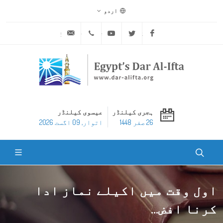
اردو
ask@dar-alifta.org
+20 2 25970400
Youtube
Twitter
Facebook
ہجری کیلنڈر
عیسوی کیلنڈر
26 صفر 1448
اتوار, 09 اگست 2026
اول وقت میں اکیلے نماز ادا
کرنا افض...