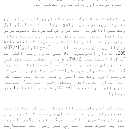
احمد، ترمذی اور حاکم نے روایت کیا ہے۔
یہ تمام الفاظ ایک دوسرے کے قریب المعنی اور ہم
مفہوم ہیں، جن سے یہ واضح ہوتا ہے کہ نماز کو اول
وقت میں ادا کرنا اللہ عز و جل کے نزدیک محبوب ترین
اور افضل ترین اعمال میں سے ہے، اور سب سے زیادہ
ثواب اور قرب الٰہی کا باعث ہے۔ جیسا کہ امام حافظ
زین الدین ابن رجب رحمہ اللہ نے "فتح الباری" (4/ 207-
209، ط. دار الحرمین)، ملا علی قاری رحمہ اللہ نے
"مرقاة المفاتيح" (2/ 310، ط. دار الفكر) میں ذکر کیا
ہے۔ اور اس کی وجہ یہ ہے کہ"أَحَبُّ"( سب سے زیادہ محبوب)
کا لفظ استحباب میں شراکت کو مستلزم ہے، جس کے
ذریعے آخری وقت سے احتراز کیا جاتا ہے۔جیسا کہ
امام سراج الدین ابن الملقن رحمہ اللہ نے "التوضيح
لشرح الجامع الصحيح" (6/ 130، ط. دار النوادر) میں
فرمایا ہے۔
نماز کو اول وقت میں ادا کرنا اللہ کی رضا کا سبب
ہے، درمیان میں ادا کرنا اس کی رحمت کا ذریعہ ہے،
اور آخر وقت میں ادا کرنا اس کے عفو و درگزر کا موجب
ہے۔ پس حضرت عبد اللہ بن عمر رضی اللہ عنہما سے