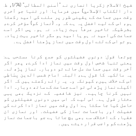
شیخ الاسلام زکریا انصاری نے "أسنى المطالب" (1/74، ط.
دار الكتاب الإسلامي) میں فرمایا: اور تنہا جو آخری
وقت میں جماعت کے یقینی طور پر ملنے کی امید رکھتا
ہو، اس کے لیے افضل یہ ہے کہ وہ (نماز کو) مؤخر کرے،
بشرطیکہ تاخیر عرفاً بہت زیادہ نہ ہو۔ پس اگر اسے
جماعت کی امید نہ ہو یا امید ہو مگر تاخیر بہت زیادہ
ہو تو اس کے لئے اول وقت میں نماز پڑھنا افضل ہے۔
چوتھا قول: دونوں فضیلتوں کو جمع کرنا مستحب ہے:
یعنی تنہا شخص اول وقت میں نماز ادا کرے، پھر اگر
آخر وقت میں جماعت مل جائے تو دوبارہ نماز پڑھ لے۔
یہ مالکیہ کا قول ہے، البتہ امام شمس الدین بِسَاطِی
اس کے خلاف ہیں، کیونکہ وہ یہ رائے رکھتے ہیں کہ اگر
اکیلے نماز پڑھ لی تو اسے جماعت کے ساتھ دوبارہ ادا
نہیں کرنا چاہیے۔ نیز شافعیہ کے نزدیک بھی یہی
مختار قول ہے۔ اس لیے کہ اس میں دونوں فضیلتوں کو
حاصل کیا جا سکتا ہے: اول وقت میں نماز ادا کرنے کی
فضیلت اور باجماعت نماز کی فضیلت۔ اور نمازی ان
فقہاء کے اختلاف سے بھی بچ جاتا ہے جو باجماعت نماز
پڑھنے کو واجب قرار دیتے ہیں۔