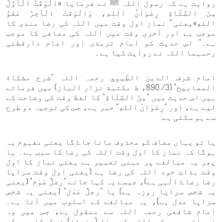
روایت ہے کہ رسول اللہ ﷺ نے فرمایا: «الْوَقْتُ الْأَوَّلُ
مِنَ الصَّلَاةِ رِضْوَانُ اللهِ، وَالْوَقْتُ الْآخِرُ عَفْوُ
اللهِ»یعنی:" نماز اول وقت میں اللہ کی رضا مندی کا
موجب ہے اور آخری وقت میں اللہ کی معافی کا موجب
ہے۔'' اس حدیث کو امام ترمذی اور امام دارقطنی
رحمہما اللہ نے روایت کیا ہے۔
امام شرف الدین الطِّیبِي رحمہ اللہ "شرح مشكاة
المصابيح" (3/ 890، ط. مكتبة نزار الباز) میں فرماتے
ہیں:اس حدیث میں "مِنَ الصَّلَاةِ" کا لفظ وقت کی وضاحت کے
لیے ہے، اور "رِضْوَانُ اللهِ" خبر ہے، جس کی توجیہ دو طرح
سے ہو سکتی ہے:
یا تو یہاں مضاف کو محذوف مانا جاۓ گا یعنی مفہوم یہ
ہوگا کہ نماز کا اول وقت اللہ کی رضا کا سبب ہے۔ یا
پھر یہ مبالغے پر مبنی تعبیر ہے یعنی نماز کا اول
وقت بذاتِ خود اللہ کی رضا ہے (یعنی اول وقت سراپا
رضا رضاۓ الٰہی ہے)، جیسے یہ کہا جائے "رجلٌ صَوْم" (یعنی
یہ شخص سراپا روزہ ہے) یا "رجلٌ عَدْل" (یعنی یہ شخص
سراپا عدل ہے)، یہ مبالغے کے اسلوب میں آتا ہے۔
امام شافعی رحمہ اللہ سے منقول ہے، جس میں وہ
فرماتے ہیں کہ اللہ کی رضا (رضوان) نیکوکاروں کے