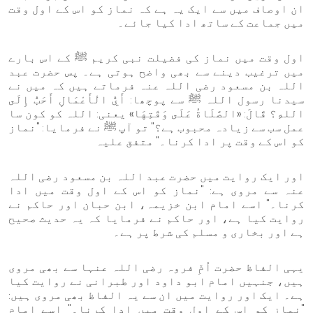
ان اوصاف میں سے ایک یہ ہے کہ نماز کو اس کے اول وقت
میں جماعت کے ساتھ ادا کیا جائے۔
اول وقت میں نماز کی فضیلت نبی کریم ﷺ کے اس بارے
میں ترغیب دینے سے بھی واضح ہوتی ہے۔ پس حضرت عبد
اللہ بن مسعود رضی اللہ عنہ فرماتے ہیں کہ میں نے
سیدنا رسول اللہ ﷺ سے پوچھا: أَيُّ الْأَعْمَالِ أَحَبُّ إِلَى
اللهِ؟ قَالَ: «الصَّلَاةُ عَلَى وَقْتِهَا» یعنی: اللہ کو کون سا
عمل سب سے زیادہ محبوب ہے؟" تو آپ ﷺ نے فرمایا: "نماز
کو اس کے وقت پر ادا کرنا۔" متفق علیہ
اور ایک روایت میں حضرت عبد اللہ بن مسعود رضی اللہ
عنہ سے مروی ہے: "نماز کو اس کے اول وقت میں ادا
کرنا۔" اسے امام ابن خزیمہ، ابن حبان اور حاکم نے
روایت کیا ہے، اور حاکم نے فرمایا کہ یہ حدیث صحیح
ہے اور بخاری و مسلم کی شرط پر ہے۔
یہی الفاظ حضرت اُمِّ فروہ رضی اللہ عنہا سے بھی مروی
ہیں، جنہیں امام ابو داود اور طبرانی نے روایت کیا
ہے۔ ایک اور روایت میں ان سے یہ الفاظ بھی مروی ہیں:
"نماز کو اس کے اول وقت میں ادا کرنا۔" اسے امام