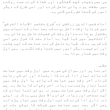
سی مصروفیت، کچھ گفتگو، اور قضاۓ کرنے جسے روکنے
میں مشقت ہو ، پانی حاصل کرنے اور اسی طرح کے دیگر
امور کی گنجائش رکھی گئی ہے۔
امام شمس الدین زرکشی نے "شرح مختصر الإمام الخرقي"
میں فرمایا: وقت داخل ہونے کے بعد نماز کے اسباب میں
مشغول ہو جانے سے اول وقت کی فضیلت حاصل ہو جاتی ہے۔
"التلخیص" میں کہا گیا ہے: امام مجد کا قول بھی اسی
کے قریب ہے کہ طہارت حاصل کرنے، جماعت کے لیے چلنے
اور اس جیسے دیگر امور میں جتنا وقت لگے، وہ بھی اول
وقت میں شمار ہوتا ہے۔
خلاصہ:
اس بنا پر اور سوال کی صورت میں: اول وقت میں جماعت
کے ساتھ نماز ادا کرنے کا اہتمام اور اس کی رعایت
کرنا، آخر وقت میں جماعت کے ساتھ یا اول وقت میں
تنہا نماز پڑھنے سے زیادہ اجر وثواب کا باعث ہے۔ پس
اگر اول وقت میں جماعت میسر نہ ہو تو تنہا نمازی کے
لیے مستحب اور زیادہ ثواب والا عمل یہی ہے کہ وہ اپنی
ذمہ داری ادا کرنے کے لیے اول وقت میں نماز پڑھ لے،
پھر اگر بعد میں جماعت میں شرکت کا موقع ملے تو
مستحب ہے کہ اسے ضائع نہ کرے تاکہ اسے جماعت کی