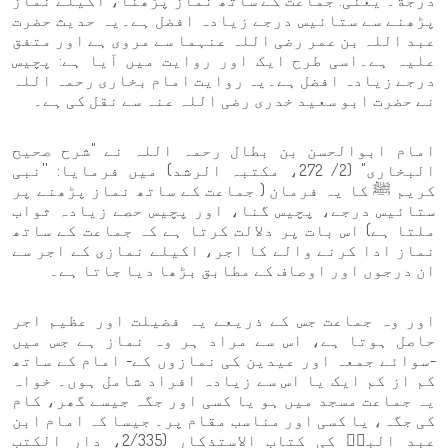
دَرَجَةً۔ یعنی: جماعت کے ساتھ نماز پڑھنا، اکیلے نماز
پڑھنے سے ستائیس درجے زیادہ افضل ہے۔یہ حدیث حضرت
عبد اللہ بن عمر رضی اللہ عنہما سے مروی ہے اور متفق
علیہ ہے۔اسی طرح ایک اور روایت میں آیا ہے: پچیس
درجے زیادہ افضل ہے۔یہ روایت امام بخاری رحمہ اللہ
نے حضرت ابو سعید خدری رضی اللہ عنہ سے نقل کی ہے۔
امام ابوالحسن بن بطال رحمہ اللہ نے "شرح صحیح
البخاری" (2/ 272، مکتبہ الرشد) میں فرمایا: ''نبی
کریم ﷺ کا یہ فرمان ( جماعت کے ساتھ نماز پڑھنے پر
ستائیس درجے، پچیس گنا، اور پچیس حصے زیادہ ثواب
ملتا ہے) اس بات پر دلالت کرتا ہے کہ جماعت کے ساتھ
نماز ادا کرنے والے کا اجر، اکیلے نمازی کے اجر سے
ان درجوں اور اوصاف کے مطابق بڑھا دیا جاتا ہے۔
اور وہ جماعت جس کے ذریعے یہ فضیلت اور عظیم اجر
حاصل ہوتا ہے، اس سے مراد ہر وہ نماز ہے جس میں
-سوائے جمعہ اور عیدین کی نمازوں کے- امام کے ساتھ
کم از کم ایک یا اس سے زیادہ افراد شامل ہوں۔ خواہ
یہ جماعت مسجد میں ہو یا کسی اور جگہ جیسے گھر، کام
کی جگہ، یا کسی اور مناسب مقام پر۔ جیسا کہ امام ابن
عبد البرؒ کی کتاب الاستذکار (2/335، دار الكتب