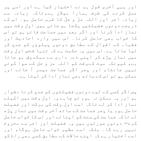
اور یہی آخری قول ہم نے اختیار کیا ہے اور اسی پر
عمل کرنے کی طرف ہمارا میلان ہے،تاکہ زیادہ سے
زیادہ اجر اور اللہ عزّ و جلّ کا قرب حاصل ہو۔ اس کے
ذریعے دونوں فضیلتیں یکجا ہو جاتی ہیں: اول وقت میں
نماز ادا کرنا اور اگر بعد میں جماعت قائم ہو تو اس
کا ثواب بھی حاصل کرنا۔ اس میں وارد احادیث اور
فقہاء کے اقوال کے مطابق دونوں پہلوؤں کو جمع کر
لیا جاتا ہے۔اس میں یہ حکمت ہے کہ تنہا شخص اول وقت
میں نماز پڑھ کر اپنی ذمہ داری سے سبکدوش ہو جاتا
ہے، کیونکہ موت کےوقت کو اللہ عز و جل کے سوا کوئی
نہیں جانتا، اور پھر اگر جماعت میسر آ جائے اور
ممکن ہو تو اس کے ساتھ بھی نماز ادا کر لیتا ہے۔
پس اگر کسی کے لیے دونوں فضیلتوں کو جمع کرنا دشوار
ہو اور یہ ممکن نہ ہو، تو چاہے وہ اول وقت میں اکیلے
نماز ادا کر لے تاکہ اسے اول وقت کی برکت اور فضیلت
حاصل ہو، یا پھر جماعت کے ساتھ آخر وقت میں نماز پڑھ
لے تاکہ جماعت کی سنت کو اپنائے اور اس کا ثواب حاصل
کرے— دونوں صورتوں میں وہ فضیلت اور اجر سے محروم
نہیں رہے گا۔ بلکہ اسے عظیم ثواب حاصل ہوگا، اور
اسے اختیار ہے کہ اپنے حالات کے مطابق کسی بھی راۓ کو