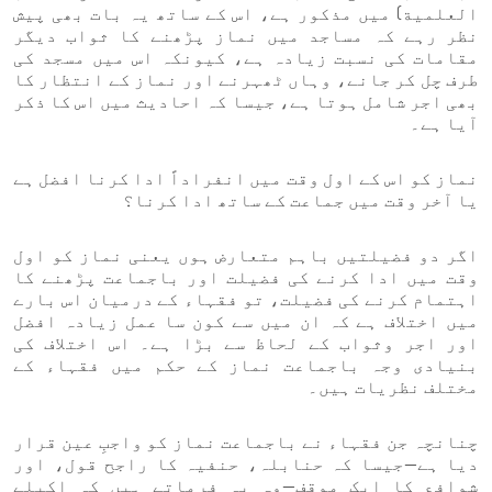
العلمية) میں مذکور ہے، اس کے ساتھ یہ بات بھی پیش
نظر رہے کہ مساجد میں نماز پڑھنے کا ثواب دیگر
مقامات کی نسبت زیادہ ہے، کیونکہ اس میں مسجد کی
طرف چل کر جانے، وہاں ٹھہرنے اور نماز کے انتظار کا
بھی اجر شامل ہوتا ہے، جیسا کہ احادیث میں اس کا ذکر
آیا ہے۔
نماز کو اس کے اول وقت میں انفراداً ادا کرنا افضل ہے
یا آخر وقت میں جماعت کے ساتھ ادا کرنا؟
اگر دو فضیلتیں باہم متعارض ہوں یعنی نماز کو اول
وقت میں ادا کرنے کی فضیلت اور باجماعت پڑھنے کا
اہتمام کرنے کی فضیلت، تو فقہاء کے درمیان اس بارے
میں اختلاف ہے کہ ان میں سے کون سا عمل زیادہ افضل
اور اجر وثواب کے لحاظ سے بڑا ہے۔ اس اختلاف کی
بنیادی وجہ باجماعت نماز کے حکم میں فقہاء کے
مختلف نظریات ہیں۔
چنانچہ جن فقہاء نے باجماعت نماز کو واجبِ عین قرار
دیا ہے—جیسا کہ حنابلہ، حنفیہ کا راجح قول، اور
شوافع کا ایک موقف—وہ یہ فرماتے ہیں کہ اکیلے