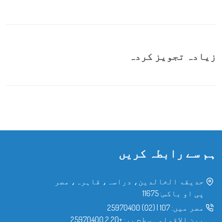
زیادہ تجویز کردہ
ہم سے رابطہ کریں
حدیقۃ الخالدین، دراسہ، قاہرہ، مصر
پی او باکس: 11675
مصر میں:
107
|
(02) 25970400
بین الاقوامی سطح پر:
+20 2 25970400