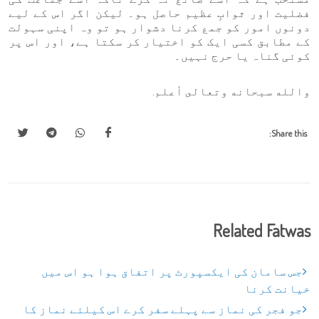
فضلیت اور ثوابِ عظیم حاصل ہو۔ لیکن اگر اس کے لیے
دونوں امور کو جمع کرنا دشوار ہو تو وہ اپنی سہولت
کے مطابق کسی ایک کو اختیار کر سکتا ہے، اور اس پر
کوئی گناہ یا حرج نہیں۔
والله سبحانه وتعالى أعلم.
Share this:
Related Fatwas
جس سامان کی ایکسپورٹ پر اتفاق ہوا ہو اس میں
خیانت کرنا
جو فجر کی نماز سے پہلے سفر کرے اس کیلئے نماز کا