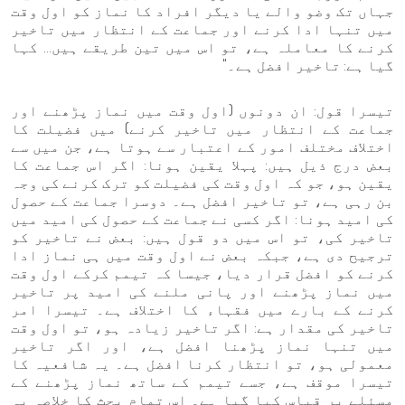
جہاں تک وضو والے یا دیگر افراد کا نماز کو اول وقت
میں تنہا ادا کرنے اور جماعت کے انتظار میں تاخیر
کرنے کا معاملہ ہے، تو اس میں تین طریقے ہیں... کہا
گیا ہے: تاخیر افضل ہے۔"
تیسرا قول: ان دونوں (اول وقت میں نماز پڑھنے اور
جماعت کے انتظار میں تاخیر کرنے) میں فضیلت کا
اختلاف مختلف امور کے اعتبار سے ہوتا ہے، جن میں سے
بعض درج ذیل ہیں: پہلا یقین ہونا: اگر اس جماعت کا
یقین ہو، جو کہ اول وقت کی فضیلت کو ترک کرنے کی وجہ
بن رہی ہے، تو تاخیر افضل ہے۔ دوسرا جماعت کے حصول
کی امید ہونا: اگر کسی نے جماعت کے حصول کی امید میں
تاخیر کی، تو اس میں دو قول ہیں: بعض نے تاخیر کو
ترجیح دی ہے، جبکہ بعض نے اول وقت میں ہی نماز ادا
کرنے کو افضل قرار دیا، جیسا کہ تیمم کرکے اول وقت
میں نماز پڑھنے اور پانی ملنے کی امید پر تاخیر
کرنے کے بارے میں فقہاء کا اختلاف ہے۔ تیسرا امر
تاخیر کی مقدار ہے: اگر تاخیر زیادہ ہو، تو اول وقت
میں تنہا نماز پڑھنا افضل ہے، اور اگر تاخیر
معمولی ہو، تو انتظار کرنا افضل ہے۔ یہ شافعیہ کا
تیسرا موقف ہے، جسے تیمم کے ساتھ نماز پڑھنے کے
مسئلے پر قیاس کیا گیا ہے۔ اس تمام بحث کا خلاصہ یہ