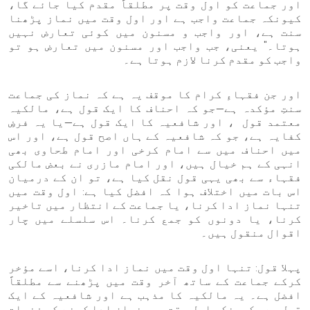
اور جماعت کو اول وقت پر مطلقاً مقدم کیا جائے گا،
کیونکہ جماعت واجب ہے اور اول وقت میں نماز پڑھنا
سنت ہے، اور واجب و مسنون میں کوئی تعارض نہیں
ہوتا۔" یعنی، جب واجب اور مسنون میں تعارض ہو تو
واجب کو مقدم کرنا لازم ہوتا ہے۔
اور جن فقہاءِ کرام کا موقف یہ ہے کہ نماز کی جماعت
سنتِ مؤکدہ ہے—جو کہ احناف کا ایک قول ہے، مالکیہ
معتمد قول ، اور شافعیہ کا ایک قول ہے—یا یہ فرضِ
کفایہ ہے، جو کہ شافعیہ کے ہاں اصح قول ہے، اور اس
میں احناف میں سے امام کرخی اور امام طحاوی بھی
انہی کے ہم خیال ہیں، اور امام مازری نے بعض مالکی
فقہاء سے بھی یہی قول نقل کیا ہے، تو ان کے درمیان
اس بات میں اختلاف ہوا کہ افضل کیا ہے: اول وقت میں
تنہا نماز ادا کرنا، یا جماعت کے انتظار میں تاخیر
کرنا، یا دونوں کو جمع کرنا۔ اس سلسلے میں چار
اقوال منقول ہیں۔
پہلا قول: تنہا اول وقت میں نماز ادا کرنا، اسے مؤخر
کرکے جماعت کے ساتھ آخر وقت میں پڑھنے سے مطلقاً
افضل ہے۔ یہ مالکیہ کا مذہب ہے اور شافعیہ کے ایک
قول ہے، کیونکہ اول وقت میں نماز ادا کرنے کی فضیلت