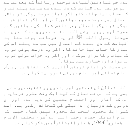
ہے، جو شہادتین (شہادتِ توحید ورسالت) کے بعد سب سے
اہم فریضہ ہے۔ قیامت کے دن بندے سے سب سے پہلے نماز
کا حساب لیا جائے گا، اگر نماز درست ہوگی تو باقی
اعمال بھی درست سمجھے جائیں گے، اور اگر نماز خراب
ہوگی تو دیگر اعمال بھی ناقص شمار کیے جائیں گے۔
حضرت ابو ہریرہ رضی اللہ عنہ سے مروی ہے کہ میں نے
سیدنا رسول اللہ ﷺ کو یہ فرماتے ہوئے سنا ہے:
''قیامت کے دن بندے کے اعمال میں سب سے پہلے اس کی
نماز کا حساب لیا جائے گا، اگر وہ درست ہوئی تو وہ
کامیاب و کامران ہوگا، اور اگر وہ خراب ہوئی تو وہ
نامراد اور خسارے میں ہوگا۔"
اس حدیث کو امام ترمذی (انہیں کے الفاظ یہ ہیں)،
امام نسائی اور امام بیہقی نے روایت کیا ہے۔
اللہ تعالیٰ کی نعمتوں اور بندوں پر تخفیف میں سے یہ
بھی ہے کہ اس نے نماز کے لیے ایک وقت مقرر فرمایا،
اس کا آغاز اور اختتام متعین کر دیا ہے، اور ان
دونوں کے درمیان ادائیگی کی گنجائش رکھی ہے، اسے
کسی ایک مخصوص لمحے تک محدود نہیں کیا۔ جیسا کہ
امام ابوبکر جصاص رحمہ اللہ نے "شرح مختصر الإمام
الطحاوي" (1/519، ط. دار البشائر) میں ذکر کیا ہے۔