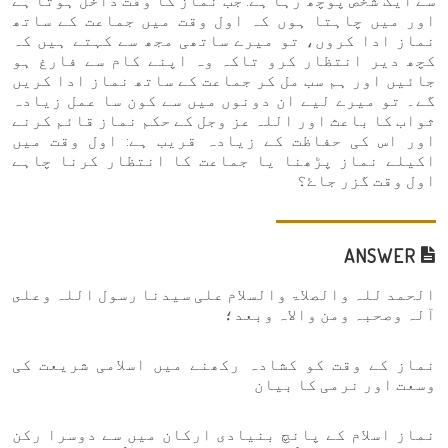
سے ایک شخص پوچھ رہا ہے: جب نماز کا وقت داخل ہوتا ہے
اور میں چاہتا ہوں کہ اول وقت میں جماعت کے ساتھ
نماز ادا کروں، تو میرے ساتھی مجھ سے کہتے ہیں کہ
کچھ دیر انتظار کرو تاکہ وہ اپنے کام سے فارغ ہو
جائیں اور ہم سب مل کر جماعت کے ساتھ نماز ادا کریں
گے۔ تو میرے لیے ان دونوں میں سے کون سا عمل زیادہ
ثواب کا باعث اور اللہ عز وجل کے حکم نماز قائم کرنے
اور اس کی حفاظت کے زیادہ قریب ہے: اول وقت میں
اکیلے نماز پڑھنا یا جماعت کا انتظار کرنا چاہے
اول وقت گزر جاۓ؟
ANSWER
الحمد للہ والصلاۃ والسلام علی سیدنا رسول اللہ وعلى
آلہ وصحبہ ومن والاہ وبعد؛
نماز کے وقت کو کشادہ رکھنے میں اسلامی شریعت کی
وسعت اور نرمی کا بیان
نماز اسلام کے پانچ بنیادی ارکان میں سے دوسرا رکن