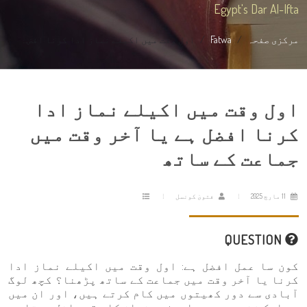
Egypt's Dar Al-Ifta
مرکزی صفحہ
Fatwa
اول وقت میں اکیلے نماز ادا کرنا افض...
اول وقت میں اکیلے نماز ادا
کرنا افضل ہے یا آخر وقت میں
جماعت کے ساتھ
11 مارچ 2025
فتویٰ کونسل
QUESTION
کون سا عمل افضل ہے: اول وقت میں اکیلے نماز ادا
کرنا یا آخر وقت میں جماعت کے ساتھ پڑھنا؟ کچھ لوگ
آبادی سے دور کھیتوں میں کام کرتے ہیں، اور ان میں