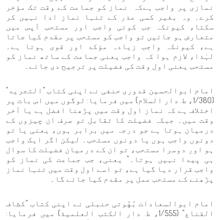
نمازی پر واجب ہےکہ نماز کو جماعت کے وقت تک مؤخر
کرے۔ وہ بغیر کسی عذر کے تنہا نماز ادا نہیں کر
سکتا، کیونکہ جب کوئی واجب اور مستحب آپس میں
متعارض ہو جائیں تو واجب کو مستحب پر مقدم کیا جاتا
ہے، کیونکہ واجب زیادہ مؤکد اور قوی ہوتا ہے۔
لہٰذا، لازم ہوا کہ واجب یعنی جماعت کے ساتھ نماز کو
مستحب یعنی اول وقت کی فضیلت پر ترجیح دی جائے۔
امام ابوالحسین قدوری حنفی نے اپنی کتاب "التجرید"
(1/380، ط. دار السلام) میں فرمایا: لوگوں میں اس بات پر
اختلاف ہے کہ نماز اول وقت میں پڑھنا افضل ہے یا آخر
وقت میں۔ جبکہ فضیلت کا تقابل تو صرف ان چیزوں کے
درمیان ہوتا ہے جو درجہ میں برابر ہوں، یعنی یا تو
دونوں واجب ہوں یا دونوں مستحب۔ لیکن اگر ایک واجب
ہو اور دوسرا مستحب، تو ان کے درمیان فضیلت کا سوال
ہی پیدا نہیں ہوتا۔" یعنی، جب جماعت کی نماز کو
واجب قرار دیا گیا ہے، تو اسے اول وقت میں تنہا نماز
پڑھنے کے مستحب عمل پر مقدم کیا جائے گا۔
امام ابوالسعادات بُهُوتی حنبلی نے اپنی کتاب "کشاف
القناع" (1/555، ط. دار الكتب العلمية) میں فرمایا: