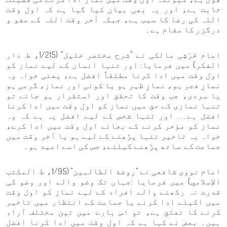
ثابت ہے، اور یہ بھی بیان کیا گیا ہے کہ اول وقت
اللہ کی رضا کا سبب ہے، جبکہ آخر وقت اللہ کے عفو و
درگزر کا مقام ہے۔
امام خَرَشِی مالکی نے "شرح مختصر خلیل" (1/215، ط. دار
الفكر) میں فرمایا: اور تنہا انسان کے لیے نماز کو
اول وقت میں ادا کرنا مطلقاً افضل ہے، یعنی خواہ وہ
نمازِ فجر ہو، نمازِ ظہر ہو یا کوئی اور نماز، گرمی ہو
یا سردی، جب وقت کا تحقق اور استقرار ہو جائے تو
تنہا نمازی کے حق میں نماز کو اول وقت میں ادا کرنا
افضل ہے۔... اور تنہا شخص کے لیے افضل یہ ہے کہ وہ
نماز کو مؤخر کرنے کے بجائے اول وقت میں ادا کرے،
خواہ یہ تاخیر تنہا پڑھنے کے لیے ہو یا آخر وقت میں
جماعت کے ساتھ پڑھنے کیلئے، جس کی اسے امید ہو۔
امام نووی شافعی نے "روضة الطالبين" (1/95، ط. المكتب
الإسلامي) میں فرمایا :جہاں تک وضو والے اور وضو کی
قدرت نہ رکھنے والے افراد کے لیے نماز کو اول وقت
میں اکیلے ادا کرنے یا جماعت کے انتظار میں تاخیر
کرنے کا تعلق ہے، تو اس بارے میں تین مختلف آراء
ہیں۔ بعض نے کہا ہے کہ اول وقت میں ادا کرنا افضل