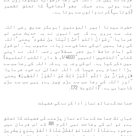
لیے ہوتی ہے، جبکہ عفو (معافی) کا تعلق تقصیر
(کوتاہی) کرنے والوں سے ہوتا ہے۔
حضرت سیدنا امیر المؤمنین ابوبکر صدیق رضی اللہ
عنہ سے مروی ہے کہ جب انہوں نے یہ حدیث سنی تو
فرمایا: ''رِضْوَانُ اللهِ أَحَبُّ إلَيْنَا مِنْ عَفْوِهِ" یعنی "اللہ
کی رضا ہمیں اس کی معافی سے زیادہ محبوب ہے"۔ اس قول
کو امام حافظ ابن حجر عسقلانی رحمہ اللہ نے اپنی
کتاب "التلخيص الحبير" (1/460، ط. دار الكتب العلمية)
میں ذکر کیا ہے۔ اس کی وجہ یہ ہے کہ اللہ کی رضا سب سے
بڑا انعام ہے، جیسا کہ اللہ تعالیٰ نے خود فرمایا:
﴿وَرِضْوَانٌ مِنَ اللَّهِ أَكْبَرُ ذَلِكَ هُوَ الْفَوْزُ الْعَظِيمُ﴾ یعنی:
''اور اللہ کی رضا سب سے بڑی چیز ہے، یہی سب سے بڑی
کامیابی ہے۔''[التوبة: 72]۔
جماعت کے ساتھ نماز ادا کرنے کی فضیلت
جہاں تک جماعت کے ساتھ نماز پڑھنے کی فضیلت کا تعلق
ہے، تو اس کی وضاحت نبی اکرم ﷺ کے اس فرمان میں
موجود ہے:صَلَاةُ الْجَمَاعَةِ تَفْضُلُ صَلَاةَ الْفَذِّ بِسَبْعٍ وَعِشْرِينَ