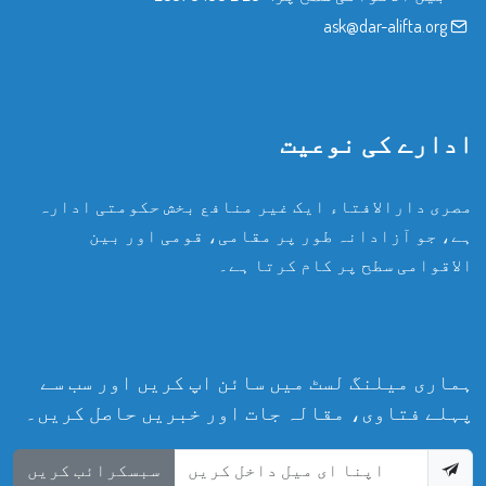
ask@dar-alifta.org
ادارے کی نوعیت
مصری دارالافتاء ایک غیر منافع بخش حکومتی ادارہ
ہے، جو آزادانہ طور پر مقامی، قومی اور بین
الاقوامی سطح پر کام کرتا ہے۔
ہماری میلنگ لسٹ میں سائن اپ کریں اور سب سے
پہلے فتاوی، مقالہ جات اور خبریں حاصل کریں۔
سبسکرائب کریں