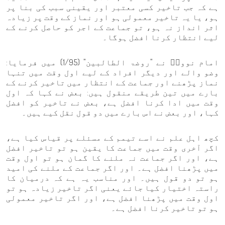
ہے کہ جب تاخیر کسی معتبر اور یقینی سبب کی بنا پر
ہو، یا یہ تاخیر معمولی ہو اور نماز کے وقت پر زیادہ
اثر انداز نہ ہو، تو جماعت کے اجر کو حاصل کرنے کے
لیے انتظار کرنا افضل ہوگا۔
امام نوویؒ نے "روضۃ الطالبین" (1/95) میں فرمایا:
وضو والے اور دیگر افراد کے لیے اول وقت میں تنہا
نماز پڑھنے اور جماعت کے انتظار میں تاخیر کرنے کے
بارے میں تین طریقے منقول ہیں: بعض نے کہا کہ اول
وقت میں ادا کرنا افضل ہے، بعض نے تاخیر کو افضل
کہا، اور بعض نے اس بارے میں دو قول نقل کیے ہیں۔
کچھ اہل علم نے اسے تیمم کے مسئلے پر قیاس کیا ہے،
اگر آخری وقت میں جماعت کا یقین ہو تو تاخیر افضل
ہے، اور اگر جماعت نہ ملنے کا گمان ہو تو اول وقت
میں پڑھنا افضل ہے۔ اور اگر جماعت کے ملنے کی امید
ہو تو دو قول ہیں۔ اور مناسب یہ ہے کہ درمیان کا
راستہ اختیار کیا جائے یعنی اگر تاخیر زیادہ ہو تو
اول وقت میں پڑھنا افضل ہے، اور اگر تاخیر معمولی
ہو تو تاخیر کرنا افضل ہے۔