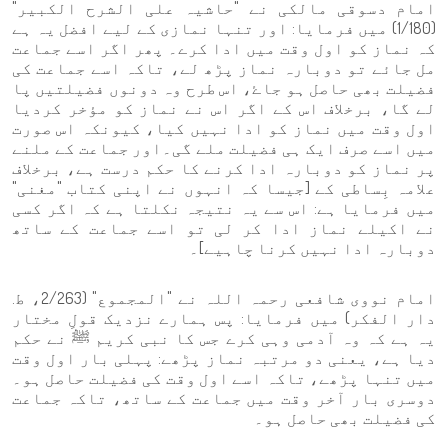
امام دسوقی مالکی نے "حاشیہ علی الشرح الکبیر"
(1/180) میں فرمایا: اور تنہا نمازی کے لیے افضل یہ ہے
کہ نماز کو اول وقت میں ادا کرے۔ پھر اگر اسے جماعت
مل جائے تو دوبارہ نماز پڑھ لے، تاکہ اسے جماعت کی
فضیلت بھی حاصل ہو جاۓ، اس طرح وہ دونوں فضیلتیں پا
لے گا، برخلاف اس کے اگر اس نے نماز کو مؤخر کردیا
اول وقت میں نماز کو ادا نہیں کیا، کیونکہ اس صورت
میں اسے صرف ایک ہی فضیلت ملے گی۔اور جماعت کے ملنے
پر نماز کو دوبارہ ادا کرنے کا حکم درست ہے، برخلاف
علامہ بِساطی کے [جیسا کہ انہوں نے اپنی کتاب "مغنی"
میں فرمایا ہے: اس سے یہ نتیجہ نکلتا ہے کہ اگر کسی
نے اکیلے نماز ادا کر لی تو اسے جماعت کے ساتھ
دوبارہ ادا نہیں کرنا چاہیے]۔
امام نووی شافعی رحمہ اللہ نے "المجموع" (2/263، ط.
دار الفكر) میں فرمایا: پس ہمارے نزدیک قولِ مختار
یہ ہے کہ وہ آدمی وہی کرے جس کا نبی کریم ﷺ نے حکم
دیا ہے، یعنی دو مرتبہ نماز پڑھے: پہلی بار اول وقت
میں تنہا پڑھے، تاکہ اسے اول وقت کی فضیلت حاصل ہو۔
دوسری بار آخر وقت میں جماعت کے ساتھ، تاکہ جماعت
کی فضیلت بھی حاصل ہو۔