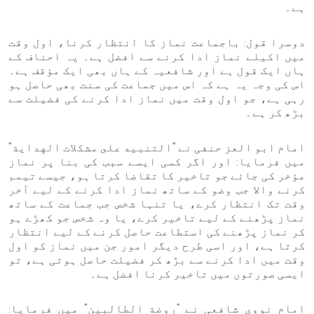
ہے۔
دوسرا قول: باجماعت نماز کا انتظار کرنا، اول وقت
میں اکیلے نماز ادا کرنے سے افضل ہے۔ یہ احناف کے
ہاں ایک قول ہے اور شافعیہ کے ہاں بھی ایک مؤقف ہے۔
اس کی وجہ یہ ہے کہ اس میں جماعت کی سنت بھی حاصل ہو
رہی ہے، جو اول وقت میں نماز ادا کرنے کی فضیلت سے
بڑھ کر ہے۔
امام ابو العز حنفی نے "التنبيه على مشكلات الهداية"
میں فرمایا: اور اگر کسی ایسے سبب کی بنا پر نماز
مؤخر کی جائے جو تاخیر کا تقاضا کرتا ہو، جیسے تیمم
کرنے والا جب وضو کے ساتھ نماز ادا کرنے کے لیے آخر
وقت تک انتظار کرے، یا تنہا شخص جب جماعت کے ساتھ
نماز پڑھنے کے لیے تاخیر کرے، یا وہ شخص جو کھڑے ہو
کر نماز پڑھنے کی استطاعت حاصل کرنے کے لیے انتظار
کرتا ہے، اور اسی طرح دیگر امور جن میں نماز کو اول
وقت میں ادا کرنے سے بڑھ کر فضیلت حاصل ہوتی ہے، تو
ایسی صورتوں میں تاخیر کرنا افضل ہے۔
امام نووی شافعی نے "روضة الطالبين" میں فرمایا: