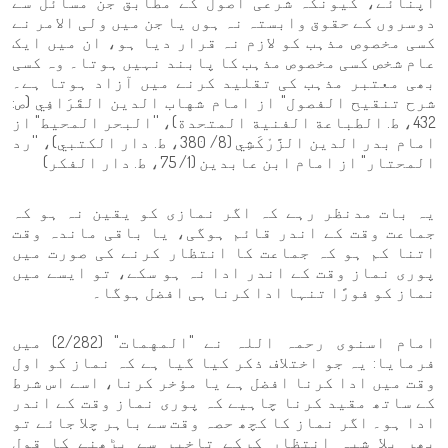
اپنائے، کیونکہ شرعی اصول کے مطابق جن مسائل سے
دوسروں کے حقوق وابستہ نہ ہوں یا جن میں ولی الامر نے
کسی مخصوص مذہب کو لازم نہ قرار دیا ہو، ان میں ایک
عام شخص کسی مخصوص مذہب کا پابند نہیں ہوتا۔ وہ کسی
بھی معتبر مذہب کی تقلید کرنے میں آزاد ہوتا ہے۔
شرح تنقیح الفصول" از امام شهاب الدین القَرَافِي (ص:
432، ط. الطباعة الفنية المتحدة)، ''البحر المحيط" از
امام بدر الدین الزَّرْكَشِي (8/ 380، ط. دار الكتبي)، ''رد
المحتار" از امام ابن عابدین (1/ 75، ط. دار الفكر)
یہ بات مدنظر رہے کہ اگر نمازی کو یقین نہ ہو کہ
جماعت وقت کے اندر قائم ہوگی، یا باقی ماندہ وقت
اتنا کم ہو کہ جماعت کا انتظار کرنے کی صورت میں
پوری نماز وقت کے اندر ادا نہ ہو سکے، تو ایسے میں
نماز کو فورًا تنہا ادا کرنا ہی افضل ہوگا۔
امام اسنوی رحمہ اللہ نے "المهمات" (2/282) میں
فرمایا: یہ جو اختلاف ذکر کیا گیا ہے کہ نماز کو اول
وقت میں ادا کرنا افضل ہے یا مؤخر کرنا، اسے اس شرط
کے ساتھ مقید کرنا چاہیے کہ پوری نماز وقت کے اندر
ادا ہو۔ اگر نماز کا کچھ حصہ وقت سے باہر چلا جائے تو
پھر بلا شبہ انتظار کرکے تاخیر سے پڑھنے کا قول