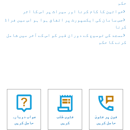
حکم
خواتین کا کام کرنا اور میراث پر اس کا اثر
جس سامان کی ایکسپورٹ پر اتفاق ہوا ہو اس میں فراڈ
کرنا
مسجد کی توسیع کے دوران قبر کو اس کے آخر میں شامل
کرنے کا حکم
فون پر فتویٰ
فتوی طلب
جواب دوبارہ
حاصل کریں
کریں
حاصل کریں