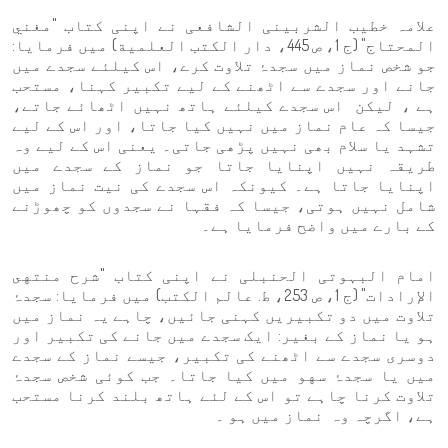
علامہ خطیب الشربینی الشافعی نے اپنی کتاب "مغني
المحتاج" (ج 1، ص 445، دار الكتب العلمية) میں فرمایا:
جو شخص نماز میں سجدۂ تلاوت کرے، اس کیلئے سجدے میں
جانے اور سجدے سے اٹھنے کے لیے تکبیر کہنا، مستحب
ہے ، لیکن اس سجدے کیلئے ہاتھ نہیں اٹھائے جاتے،
جیسا کہ عام نماز میں نہیں کیا جاتا، اور اس کے لیے
تشہد یا سلام بھی نہیں پڑھی جاتی۔ یعنی اس کے لیے وہ
طریقہ نہیں اپنایا جاتا جو نماز کے سجدے میں
اپنایا جاتا ہے۔ کیونکہ اس سجدے کی نیت نماز میں
شامل نہیں ہوتی، جیسا کہ فقہا نے سجدوں کو چھوڑنے
کے بارے میں واضح فرمایا ہے۔
امام البہوتی الحنبلی نے اپنی کتاب "شرح منتهى
الإرادات" (ج 1، ص 253، ط. عالم الكتب) میں فرمایا: سجدۂ
تلاوت میں دو تکبیریں کہنی جائیں، چاہے یہ نماز میں
ہو یا نماز کے بغیر: ایک سجدے میں جانے کی تکبیر اور
دوسری سجدے سے اٹھنے کی تکبیر، جیسے نماز کے سجدے
میں یا سجدۂ سهو میں کیا جاتا۔ جب کوئی شخص سجدۂ
تلاوت کرنا چاہے تو اس کے لئے ہاتھ بلند کرنا مستحب
ہے، اگرچہ وہ نماز میں ہو ۔