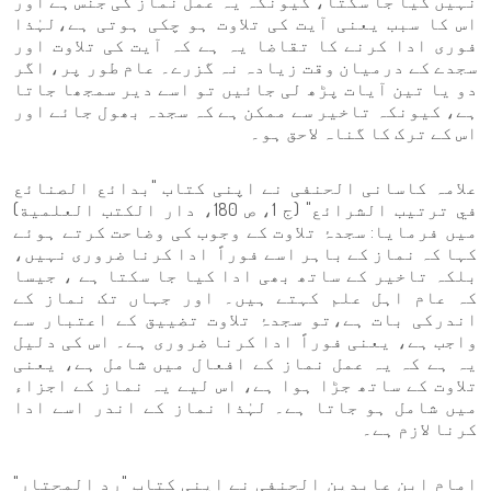
نہیں کیا جا سکتا، کیونکہ یہ عمل نماز کی جنس ہے اور
اس کا سبب یعنی آیت کی تلاوت ہو چکی ہوتی ہے،لہٰذا
فوری ادا کرنے کا تقاضا یہ ہے کہ آیت کی تلاوت اور
سجدے کے درمیان وقت زیادہ نہ گزرے۔ عام طور پر، اگر
دو یا تین آیات پڑھ لی جائیں تو اسے دیر سمجھا جاتا
ہے، کیونکہ تاخیر سے ممکن ہے کہ سجدہ بھول جائے اور
اس کے ترک کا گناہ لاحق ہو۔
علامہ کاسانی الحنفی نے اپنی کتاب "بدائع الصنائع
في ترتيب الشرائع" (ج 1، ص 180، دار الكتب العلمية)
میں فرمایا: سجدۂ تلاوت کے وجوب کی وضاحت کرتے ہوئے
کہا کہ نماز کے باہر اسے فوراً ادا کرنا ضروری نہیں،
بلکہ تاخیر کے ساتھ بھی ادا کیا جا سکتا ہے ، جیسا
کہ عام اہل علم کہتے ہیں۔ اور جہاں تک نماز کے
اندرکی بات ہے،تو سجدۂ تلاوت تضییق کے اعتبار سے
واجب ہے، یعنی فوراً ادا کرنا ضروری ہے۔ اس کی دلیل
یہ ہے کہ یہ عمل نماز کے افعال میں شامل ہے، یعنی
تلاوت کے ساتھ جڑا ہوا ہے، اس لیے یہ نماز کے اجزاء
میں شامل ہو جاتا ہے۔ لہٰذا نماز کے اندر اسے ادا
کرنا لازم ہے۔
امام ابن عابدین الحنفی نے اپنی کتاب "رد المحتار"