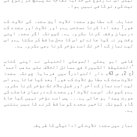
نیت کی، تو کافی نہیں ہوا۔
حنابلہ کے مطابق، سجدۂ تلاوت آیتِ سجدہ کی تلاوت کے
فوراً بعد ادا کرنا مستحب ہے، اور تلاوت اور سجدے کے
درمیان وقفہ کرنا مکروہ ہے۔ کیونکہ اگر سجدہ اپنی
وقت پر نہ کیا جائے تو اس کا محل ساقط کر سکتا ہے، اس
لیے نماز کے آخر تک اسے مؤخر کرنا بھی مکروہ ہے۔
قاضی ابو یعلی الموصلی الحنبلی نے اپنی کتاب
"التعلیقة الكبيرة في مسائل الخلاف على مذهب أحمد"
(ج 2، ص 43، دار النوادر) میں فرمایا: چونکہ سجدۂ
تلاوت سنت کے مطابق تلاوت کے فوراً بعد کیا جاتا ہے، اس
لیے اسے نماز کے آخر اور قبل سلام تک مؤخر کرنا مکروہ
ہے، کیونکہ اس سے تلاوت اور سجدے کے درمیان فاصلے کی
صورت پیدا ہو جاتی ہے۔۔۔ پس اسے مؤخر نہیں کیا جاۓ
گا، کیونکہ تاخیر سجدے کو ساقط کرنے کا سبب بنتنی
ہے۔
نماز میں سجدۂ تلاوت کی ادائیگی کا طریقہ