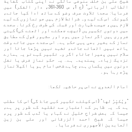
شیخ علی بن خلف منوفی مالکی نے اپنی کتاب "کفایة
الطالب الربانی" (ج 1، ص 360-361، دار الفكر) میں
فرمایا: سجدۂ تلاوت صرف وضو کے ساتھ ادا کیا جائے،
کیونکہ اس کے لیے وہ شرائط لازم ہیں جو نمازوں کے لیے
لازم ہیں، جیسے طہارت اور قبلہ کی طرف رخ کرنا۔ سجدے
میں دونوں تکبیریں (نیچے جھکنے اور اٹھنے کی) کہنی
ضروری ہیں اگر نماز میں ہو، اور مشہور قول کے مطابق
نماز کے بغیر بھی یہی حکم ہے۔ اس سجدے میں جاتے وقت
ہاتھ نہیں اٹھائے جاتے، تشہد نہیں پڑھا جاتا اور
سلام نہیں پھیرا جاتا، اگر وہ تکبیر کہے تو یہ ہمارے
نزدیک زیادہ پسندیدہ ہے… یہ حکم نمازِ فرض یا نفل
دونوں میں یکساں ہے، چاہے شخص امام ہو یا اکیلا نماز
پڑھ رہا ہو۔
امام العدوي نے اس پر حاشیہ لکھا:
"ويُكبِّرُ لها" (اس کیلئے تکبیر کہی جاۓ گی) اس کا مطلب
ہے کہ یہ ظاہر کے اعتبار سے تقلید کے طور پر ہے،
جیسا کہ بعض شراحِ خلیل نے کہا، یا نَّدب کے طور پر،
جیسا کہ شیخ احمد الزرقانی اور علی بن زین
العابدین الأجهوری نے فرمایا۔