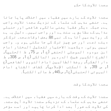
سجدۂ تلاوت کا حکم
سجدۂ تلاوت کے بارے میں فقہاء میں اختلاف پایا جاتا
ہے۔ حنفی مذہب کے علماء کے نزدیک سجدۂ تلاوت واجب
ہے، جبکہ دیگر فقہا یعنی مالکی، شافعی اور حنبلی
مذاہب کے مطابق یہ سنت ہے اور واجب نہیں۔ دلیل یہ ہے
کہ روایت میں آتا ہے کہ نبی ﷺ بعض اوقات سجدہ ترک کر
دیتے تھے، اور جو چیز ترک کی جا سکتی ہو، وہ واجب
نہیں ہوتی۔ دیکھیے: الاختیار لتعلیل المختار امام
ابن مودود الموصلی الحنفی (ج 1، ص 75، ط. الحلبي)،
الشرح الكبير شیخ الدردیر المالکی (ج 1، ص 308، ط.
دار الفكر)، روضة الطالبین امام النووی الشافعی (ج
1، ص 319، ط. المكتب الإسلامي)، کشاف القناع امام
البہوتی الحنبلی (ج 1، ص 445، ط. عالم الكتب)۔
سجدۂ تلاوت کا وقت
سجدۂ تلاوت کے وقت کے بارے میں فقہاء میں اختلاف ہے۔
حنفی مذہب کے علماء کے نزدیک، سجدۂ تلاوت آیتِ سجدہ
کی تلاوت کے فوراً بعد ادا کرنا چاہیے اور اسے مؤخر