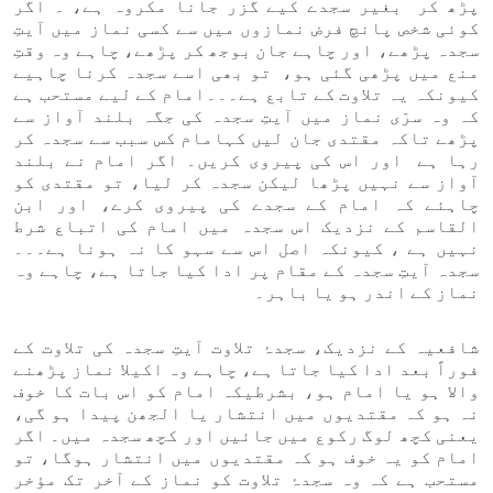
پڑھ کر بغیر سجدے کیے گزر جانا مکروہ ہے، ۔ اگر
کوئی شخص پانچ فرض نمازوں میں سے کسی نماز میں آیتِ
سجدہ پڑھے، اور چاہے جان بوجھ کر پڑھے، چاہے وہ وقتِ
منع میں پڑھی گئی ہو، تو بھی اسے سجدہ کرنا چاہیے
کیونکہ یہ تلاوت کے تابع ہے۔۔۔امام کے لیے مستحب ہے
کہ وہ سرّی نماز میں آیتِ سجدہ کی جگہ بلند آواز سے
پڑھے تاکہ مقتدی جان لیں کہامام کس سبب سے سجدہ کر
رہا ہے اور اس کی پیروی کریں۔ اگر امام نے بلند
آواز سے نہیں پڑھا لیکن سجدہ کر لیا، تو مقتدی کو
چاہئے کہ امام کے سجدے کی پیروی کرے، اور ابن
القاسم کے نزدیک اس سجدہ میں امام کی اتباع شرط
نہیں ہے ، کیونکہ اصل اس سے سہو کا نہ ہونا ہے۔۔۔
سجدہ آیتِ سجدہ کے مقام پر ادا کیا جاتا ہے، چاہے وہ
نماز کے اندر ہو یا باہر۔
شافعیہ کے نزدیک، سجدۂ تلاوت آیتِ سجدہ کی تلاوت کے
فوراً بعد ادا کیا جاتا ہے، چاہے وہ اکیلا نماز پڑھنے
والا ہو یا امام ہو، بشرطیکہ امام کو اس بات کا خوف
نہ ہو کہ مقتدیوں میں انتشار یا الجھن پیدا ہو گی،
یعنی کچھ لوگ رکوع میں جائیں اور کچھ سجدہ میں۔ اگر
امام کو یہ خوف ہو کہ مقتدیوں میں انتشار ہوگا، تو
مستحب ہے کہ وہ سجدۂ تلاوت کو نماز کے آخر تک مؤخر