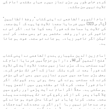
کرے، خاص طور پر سرّی نماز میں، جہاں مقتدی امام کی
تلاوت نہیں سن سکتے۔
امام النووی الشافعی نے اپنی کتاب "روضة الطالبین"
(ج 1، ص 323) میں فرمایا: سجدۂ تلاوت چاہیے کہ آیتِ سجدہ
کی تلاوت یا سماعت کے فوراً بعد کیا جائے۔ اگر اس نے
تاخیر کر دی اور وقفہ مختصر ہو تو بھی سجدہ کر لے،
لیکن اگر تاخیر زیادہ ہو جائے تو سجدہ فوت ہو جاتا
ہے۔
امام زین الدین ملیباری ہندی الشافعی نے اپنی کتاب
"فتح المعین" (ص 141، دار ابن حزم) میں فرمایا: امام کے
لیے مستحب ہے کہ سرّی نماز میں سجدۂ تلاوت آیت کی تلاوت
کے فوراً بعد نہ کرے بلکہ نماز کے آخر تک مؤخر کرے۔
بعض بڑی مساجد میں جہری نمازوں میں بھی اس کی مؤخر
کرنے کے مستحب ہونے کی بحث ہوئی ہے، کیونکہ اگر
امام فوراً سجدہ کرے گا تو مقتدیوں میں الجھن پیدا
ہو سکتی ہے۔ مثلاً اگر امام نے آیت پڑھی اور رکوع میں
چلا گیا، پھر کم از کم رکوع کی حد تک پہنچنے سے پہلے
سجدہ سجدہ کرنا چاہا، تو اس کا محل فوت ہو جانے کی
وجہ سے جائز نہیں رہا اور اگر وہ سجدے کے لیے جھکا،
لیکن اس نے رکوع کی حد (یا مقام) تک پہنچ کر رکوع کی