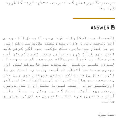
درست ہے؟ اور نماز کے اندر سجدۂ تلاوت کرنے کا طریقہ
کیا ہے؟
ANSWER
الحمد لله والصلاة والسلام على سيدنا رسول الله وعلى
آله وصحبه ومن والاه، وبعد؛ سجدۂ تلاوت نماز کے اندر
ہو یا نماز سے باہر، سنتِ مؤکدہ ہے۔ اگر کوئی شخص
نماز میں قرآنِ کریم سے آیتِ سجدہ تلاوت کرےتو اُسے
چاہیے کہ وہ فوراً اسی مقام پر سجدہ کرے ۔ سجدے کے
لیے دو تکبیریں کہے: ایک سجدے میں جانے کے لیے، اور
دوسری سجدے سے اٹھنے کے لیے۔ چاہے وہ امام ہو یا
اکیلا نماز پڑھنے والا، دونوں صورتوں میں یہی حکم
ہے۔ سجدے میں جاتے وقت ہاتھ نہیں اٹھائے جائیں گے،
اورتکبیر خواہ آہستہ کہے یا بلند آواز سے، دونوں
درست ہیں، البتہ امام کے لیے بہتر یہ ہے کہ بلند
آواز سے تکبیر کہے تاکہ مقتدیوں کو اس کی اطلاع ہو
جائے۔
تفاصیل: