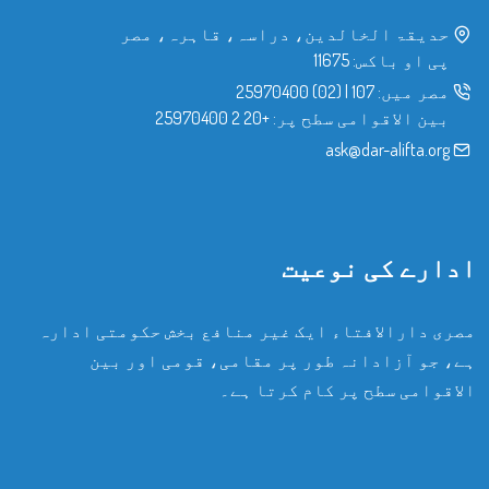
حدیقۃ الخالدین، دراسہ، قاہرہ، مصر
پی او باکس: 11675
مصر میں:
107
|
(02) 25970400
بین الاقوامی سطح پر:
+20 2 25970400
ask@dar-alifta.org
ادارے کی نوعیت
مصری دارالافتاء ایک غیر منافع بخش حکومتی ادارہ
ہے، جو آزادانہ طور پر مقامی، قومی اور بین
الاقوامی سطح پر کام کرتا ہے۔