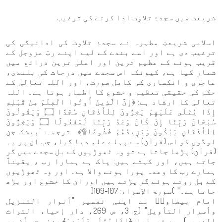
شریعت میں سجدۂ تلاوت ادا کرنے کی ترغیب
اسلامی شریعتِ مطہرہ نے سجدۂ تلاوت کی ادائیگی کی
ترغیب دی ہے اور اسے بندے کے لیے اپنے ربّ عزوجل کے
قریب ہونے کے عظیم ترین اور اعلیٰ ترین ذرائع میں
شمار کیا ہے، کیونکہ اس سجدے میں درجات کی بلندی،
عاجزی و انکساری کی کامل صورت، اور اللہ تعالیٰ کے
حکم کی حقیقی تعظیم و خشوع کا اظہار ہوتا ہے۔ اللہ
تعالیٰ کا ارشاد ہے: ﴿إِنَّ الَّذِينَ أُوتُوا الْعِلْمَ مِنْ قَبْلِهِ
إِذَا يُتْلَى عَلَيْهِمْ يَخِرُّونَ لِلْأَذْقَانِ سُجَّدًا ۝ وَيَقُولُونَ
سُبْحَانَ رَبِّنَا إِنْ كَانَ وَعْدُ رَبِّنَا لَمَفْعُولًا ۝ وَيَخِرُّونَ
لِلْأَذْقَانِ يَبْكُونَ وَيَزِيدُهُمْ خُشُوعًا۩﴾ ترجمہ: "بیشک جن
لوگوں کو اس (قرآن) سے پہلے علم دیا گیا، جب ان پر یہ
(قرآن) پڑھا جاتا ہے تو وہ ٹھوڑیوں کے بل سجدے میں گر
جاتے ہیں، اور کہتے ہیں: پاک ہے ہمارا رب ، یقیناً
ہمارے رب کا وعدہ پورا ہونے والا ہے۔ اور وہ ٹھوڑیوں
کے بل روتے ہوئے گر پڑتے ہیں اور ان کا خشوع اور بڑھ
جاتا ہے۔" )سورۃ الإسراء: 107-109(
امام بیضاویؒ نے اپنی تفسیر "أنوار التنزيل
وأسرار التأويل" (ج 3، ص 269، دار إحياء التراث
العربي) میں فرمایا: ﴿إِذَا يُتْلَى عَلَيْهِمْ﴾ یعنی جب اُن پر