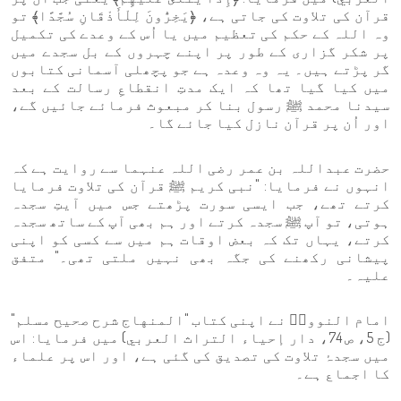
قرآن کی تلاوت کی جاتی ہے، ﴿يَخِرُّونَ لِلْأَذْقَانِ سُجَّدًا﴾ تو
وہ اللہ کے حکم کی تعظیم میں یا اُس کے وعدے کی تکمیل
پر شکر گزاری کے طور پر اپنے چہروں کے بل سجدے میں
گر پڑتے ہیں۔ یہ وہ وعدہ ہے جو پچھلی آسمانی کتابوں
میں کیا گیا تھا کہ ایک مدتِ انقطاعِ رسالت کے بعد
سیدنا محمد ﷺ رسول بنا کر مبعوث فرمائے جائیں گے،
اور اُن پر قرآن نازل کیا جائے گا۔
حضرت عبداللہ بن عمر رضی اللہ عنہما سے روایت ہے کہ
انہوں نے فرمایا: "نبی کریم ﷺ قرآن کی تلاوت فرمایا
کرتے تھے، جب ایسی سورت پڑھتے جس میں آیتِ سجدہ
ہوتی، تو آپ ﷺ سجدہ کرتے اور ہم بھی آپ کے ساتھ سجدہ
کرتے، یہاں تک کہ بعض اوقات ہم میں سے کسی کو اپنی
پیشانی رکھنے کی جگہ بھی نہیں ملتی تھی۔" متفق
علیہ۔
امام النوویؒ نے اپنی کتاب "المنهاج شرح صحیح مسلم"
(ج 5، ص 74، دار إحياء التراث العربي) میں فرمایا: اس
میں سجدۂ تلاوت کی تصدیق کی گئی ہے، اور اس پر علماء
کا اجماع ہے۔