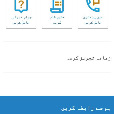
فون پر فتویٰ
فتوی طلب
جواب دوبارہ
حاصل کریں
کریں
حاصل کریں
زیادہ تجویز کردہ
ہم سے رابطہ کریں