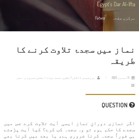
Egypt's Dar Al-Ifta
مرکزی صفحہ
Fatwa
نماز میں سجدۂ تلاوت کرنے کا طریقہ
نماز میں سجدۂ تلاوت کرنے کا
طریقہ
11 دسمبر 2025
پروفیسر ڈاکٹر/ نظیر محمد عیاد - مفتی جمہوریہ مصر
QUESTION
اگر نمازی دورانِ نماز ایسی آیت تلاوت کرے جس میں
سجدے کا حکم ہو، تو وہ سجدہ کب کرے؟ کیا آیت پڑھتے
ہی فوراً سجدہ کرنا ضروری ہے، یا بعد میں کرنا بھی