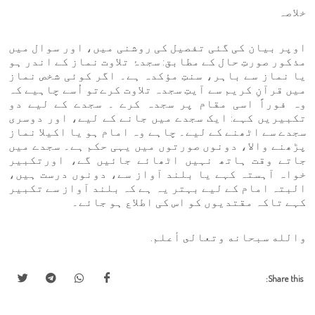
خلاصہ
اوپر بیان کی گئی تفصیل کی روشنی میں، اور سوال میں
مذکور صورتِ حال کے مطابق
: سجدۂ تلاوت نماز کے اندر ہو
یا نماز سے باہر، سنتِ مؤکدہ ہے۔ اگر کوئی شخص نماز
میں قرآنِ کریم سے آیتِ سجدہ تلاوت کرےتو اُسے چاہیے کہ
وہ فوراً اسی مقام پر سجدہ کرے ۔ سجدے کے لیے دو
تکبیریں کہے: ایک سجدے میں جانے کے لیے، اور دوسری
سجدے سے اٹھنے کے لیے۔ چاہے وہ امام ہو یا اکیلا نماز
پڑھنے والا، دونوں صورتوں میں یہی حکم ہے۔ سجدے میں
جاتے وقت ہاتھ نہیں اٹھائے جائیں گے، اورتکبیر
خواہ آہستہ کہے یا بلند آواز سے، دونوں درست ہیں،
البتہ امام کے لیے بہتر یہ ہے کہ بلند آواز سے تکبیر
کہے تاکہ مقتدیوں کو اس کی اطلاع ہو جائے۔
والله سبحانه وتعالى أعلم.
Share this: