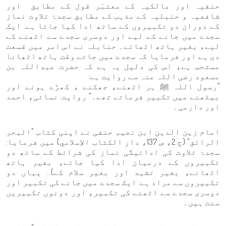
حنفیہ اور مالکیہ کے معتبَر قول کے مطابق اور
شافعیہ و حنبلیہ کے مذہب کے مطابق سجدۂ تلاوت نماز
کے دوران دو تکبیروں کے ساتھ ادا کیا جاتا ہے: ایک
سجدے میں جانے کے لیے اور دوسری سجدے سے اٹھنے کے
لیے، بغیر ہاتھ اٹھائے۔ حنابلہ نے اس امر میں قسعت
دی ہے اور فرمایا کہ سجدے میں جاتے وقت ہاتھ اٹھانا
مستحب ہے، اس کی دلیل یہ ہے کہ حضرت عبداللہ بن
مسعود رضی اللہ عنہ سے روایت ہے:
"رسول اللہ ﷺ ہر اٹھنے، جھکنے ، کھڑے ہونے اور
بیٹھنے میں تکبیر فرماتے تھے۔" روایت: نسائی، احمد
اور دارمی۔
امام زین الدین ابن نجیم حنفی نے اپنی کتاب "البحر
الرائق" (ج 2، ص 137، دار الكتاب الإسلامي) میں فرمایا:
سجدۂ تلاوت کی ادائیگی نماز کی شرائط کے ساتھ دو
تکبیروں کے درمیان ادا کیا جائے، بغیر ہاتھ
اٹھانے، بغیر تشہد اور بغیر سلام کے)… یہاں دو
تکبیروں سے مراد ہے: ایک سجدے میں جانے کی تکبیر اور
دوسری سجدے سے اٹھنے کی تکبیر، اور دونوں تکبیریں
سنت ہیں۔