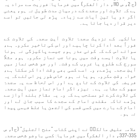
(ج 2، ص 110، دار الفكر) میں فرمایا: فوریت سے مراد یہ
ہے کہ تلاوت اور سجدے کے درمیان مدت طویل نہ ہو، یعنی
اگر دو یا تین آیات سے زیادہ پڑھ لی جائیں تو اسے
دیر قرار دیا جاتا ہے۔
مالکیہ کے نزدیک سجدۂ تلاوت آیتِ سجدہ کی تلاوت کے
فوراً بعد ادا کرنا چاہیے اور اس کی تاخیر مکروہ ہے،
سوائے اس کے کہ کوئی عذر ہو، جیسے پاکیزگی نہ ہونا
یا تلاوت ایسے وقت میں ہونا جب نماز مکروہ ہو، مثلاً
سورج کے طلوع یا غروب کے وقت۔ اور جو شخص نماز میں
آیتِ سجدہ پڑھے، وہ اسے کسی بھی وقت ادا کر سکتا ہے،
خواہ وقتِ مکروہ ہو یا نہ ہو، خاص طور پر اس لئے کہ یہ
فریضہ کی تلاوت کے تابع ہے اور اس لحاظ سے یہ سجدۂ
سهو کے مشابہ ہے۔ نیز، اگر امام نماز میں آیتِ سجدہ
کی تلاوت کرے تو مستحب ہے کہ وہ یہ مقام بلند آواز سے
پڑھے تاکہ مقتدی امام کے سجدے کا سبب جان لے اور
امام کے بارے میں کسی قسم کی الجھن یا غلط فہمی پیدا
نہ ہو۔
علامہ علیش مالکیؒ نے اپنی کتاب "منح الجلیل" (ج 1، ص
335-337، دار الفكر) میں فرمایا: کسی باوضو شخص سجدہ