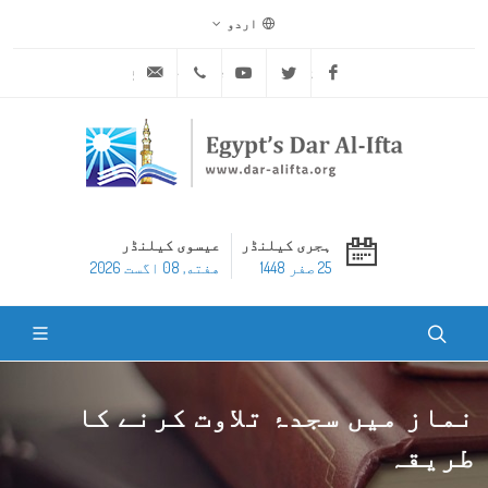
اردو
ask@dar-alifta.org
+20 2 25970400
Youtube
Twitter
Facebook
ہجری کیلنڈر
عیسوی کیلنڈر
25 صفر 1448
هفته, 08 اگست 2026
نماز میں سجدۂ تلاوت کرنے کا
طریقہ