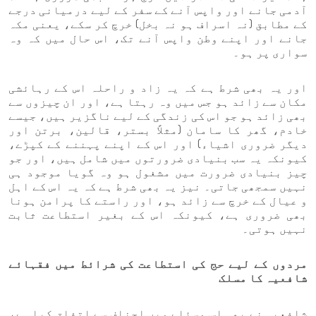
آدمی جانے اور واپس آنے کے سفر کے لیے درمیانی درجے
کے مطابق (نہ اسراف ہو نہ بخل) خرچ کر سکے، یعنی مکہ
جانے اور اپنے وطن واپس آنے تک، اس حال میں کہ وہ
سواری پر ہو۔
اور یہ بھی شرط ہے کہ یہ زاد و راحلہ اس کے رہائشی
مکان سے زائد ہو جس میں وہ رہتا ہے، اور ان چیزوں سے
بھی زائد ہو جو اس کی زندگی کے لیے ناگزیر ہیں، جیسے
خادم، گھر کا سامان (مثلاً بستر، قالین، برتن اور
دیگر ضروری اشیاء) اور اس کے اپنے پہننے کے کپڑے،
کیونکہ یہ سب بنیادی ضرورتوں میں شامل ہیں، اور جو
چیز بنیادی ضرورت میں مشغول ہو وہ گویا موجود ہی
نہیں سمجھی جاتی۔ نیز یہ بھی شرط ہے کہ یہ اس کے اہل
و عیال کے خرچ سے زائد ہو، اور راستے کا پرامن ہونا
بھی ضروری ہے، کیونکہ اس کے بغیر استطاعت ثابت
نہیں ہوتی۔
مردوں کے لیے حج کی استطاعت کی شرائط میں فقہائے
شافعیہ کا مسلک
شافعیہ نے بھی اس مسئلے میں احناف سے اتفاق کیا ہے،