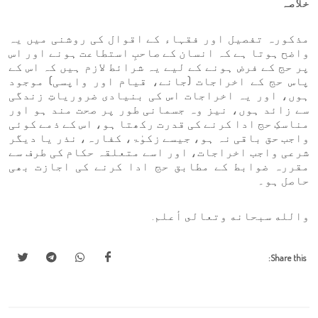
خلاصہ
مذکورہ تفصیل اور فقہاء کے اقوال کی روشنی میں یہ
واضح ہوتا ہے کہ انسان کے صاحبِ استطاعت ہونے اور اس
پر حج کے فرض ہونے کے لیے یہ شرائط لازم ہیں کہ اس کے
پاس حج کے اخراجات (جانے، قیام اور واپسی) موجود
ہوں، اور یہ اخراجات اس کی بنیادی ضروریاتِ زندگی
سے زائد ہوں، نیز وہ جسمانی طور پر صحت مند ہو اور
مناسکِ حج ادا کرنے کی قدرت رکھتا ہو، اس کے ذمے کوئی
واجب حق باقی نہ ہو، جیسے زکوٰۃ، کفارہ، نذر یا دیگر
شرعی واجب اخراجات، اور اسے متعلقہ حکام کی طرف سے
مقررہ ضوابط کے مطابق حج ادا کرنے کی اجازت بھی
حاصل ہو۔
والله سبحانه وتعالى أعلم.
Share this: