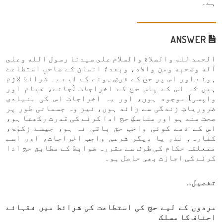
ہے۔
ANSWER
الحمد لله والصلاة والسلام على سيدنا رسول الله وعلى
آله وصحبه ومن والاه، وبعد؛ انسان کے صاحبِ استطاعت
ہونے اور اس پر حج کے فرض ہونے کے لیے یہ شرائط لازم
ہیں کہ اس کے پاس حج کے اخراجات (جانے، قیام اور
واپسی) موجود ہوں، اور یہ اخراجات اس کی بنیادی
ضروریاتِ زندگی سے زائد ہوں، نیز وہ جسمانی طور پر
صحت مند ہو اور مناسکِ حج ادا کرنے کی قدرت رکھتا ہو،
اس کے ذمے کوئی واجب حق باقی نہ ہو، جیسے زکوٰۃ،
کفارہ، نذر یا دیگر شرعی واجب اخراجات، اور اسے
متعلقہ حکام کی طرف سے مقررہ ضوابط کے مطابق حج ادا
کرنے کی اجازت بھی حاصل ہو۔
تفصیل…
مردوں کے لیے حج کی استطاعت کی شرائط میں فقہائے
احناف کا مسلک