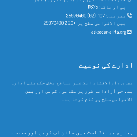
پی او باکس: 11675
مصر میں:
107
|
(02) 25970400
بین الاقوامی سطح پر:
+20 2 25970400
ask@dar-alifta.org
ادارے کی نوعیت
مصری دارالافتاء ایک غیر منافع بخش حکومتی ادارہ
ہے، جو آزادانہ طور پر مقامی، قومی اور بین
الاقوامی سطح پر کام کرتا ہے۔
ہماری میلنگ لسٹ میں سائن اپ کریں اور سب سے