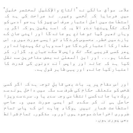
علامہ مواّق مالکی نے "التاج والإکلیل لمختصر خلیل"
میں فرمایا کہ لَخمی وغیرہ نے صراحت کی ہے کہ
استطاعت میں اصل اعتبار صرف اس چیز کا ہے جو آدمی کو
(مکہ تک) پہنچا دے، الا یہ کہ اسے یقین ہو کہ اگر وہ
وہاں ٹھہر گیا تو ضائع ہو جائے گا اور اپنی جان کے
بارے میں خطرہ محسوس کرے گا، تو ایسی صورت میں وہ اس
مقدار کا اعتبار کرے گا جو اسے وہاں تک پہنچائے اور
پھر کسی قریبی جگہ تک واپس لا سکے جہاں وہ گزارہ کر
سکتا ہو۔۔۔ اور ابن المعلیٰ نے بعض متاخرین سے نقل
کیا ہے کہ جانے اور واپس آنے دونوں کی قدرت کا
اعتبار کیا جائے، اور یہی ظاہر قول ہے۔
اور اس مقام پر یہ بات بھی قابلِ توجہ ہے کہ اگر کسی
شخص کو متعلقہ حکام کی طرف سے مکہ میں داخل ہونے سے
روک دیا جائے کسی انتظامی وجہ سے، یا وہ سرے سے ویزا
حاصل ہی نہ کر سکے، تو ایسی صورت میں وہ صاحبِ
استطاعت شمار نہیں ہوگا، چاہے اس کے پاس تمام
ضروری اخراجات موجود ہوں اور وہ مذکورہ تمام شرائط
بھی پوری ہوں۔