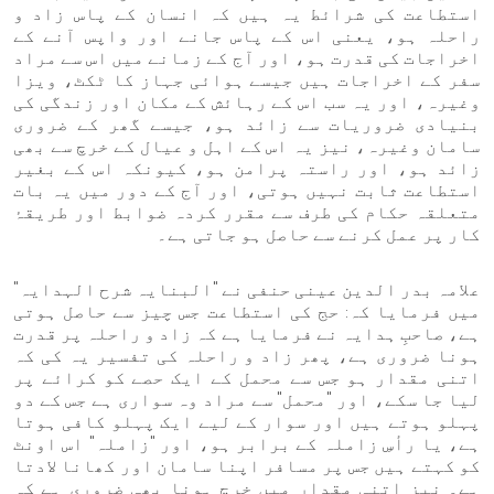
استطاعت کی شرائط یہ ہیں کہ انسان کے پاس زاد و
راحلہ ہو، یعنی اس کے پاس جانے اور واپس آنے کے
اخراجات کی قدرت ہو، اور آج کے زمانے میں اس سے مراد
سفر کے اخراجات ہیں جیسے ہوائی جہاز کا ٹکٹ، ویزا
وغیرہ، اور یہ سب اس کے رہائش کے مکان اور زندگی کی
بنیادی ضروریات سے زائد ہو، جیسے گھر کے ضروری
سامان وغیرہ، نیز یہ اس کے اہل و عیال کے خرچ سے بھی
زائد ہو، اور راستہ پرامن ہو، کیونکہ اس کے بغیر
استطاعت ثابت نہیں ہوتی، اور آج کے دور میں یہ بات
متعلقہ حکام کی طرف سے مقرر کردہ ضوابط اور طریقۂ
کار پر عمل کرنے سے حاصل ہو جاتی ہے۔
علامہ بدر الدین عینی حنفی نے "البنایہ شرح الہدایہ"
میں فرمایا کہ: حج کی استطاعت جس چیز سے حاصل ہوتی
ہے، صاحبِ ہدایہ نے فرمایا ہے کہ زاد و راحلہ پر قدرت
ہونا ضروری ہے، پھر زاد و راحلہ کی تفسیر یہ کی کہ
اتنی مقدار ہو جس سے محمل کے ایک حصے کو کرائے پر
لیا جا سکے، اور "محمل" سے مراد وہ سواری ہے جس کے دو
پہلو ہوتے ہیں اور سوار کے لیے ایک پہلو کافی ہوتا
ہے، یا رأسِ زاملہ کے برابر ہو، اور "زاملہ" اس اونٹ
کو کہتے ہیں جس پر مسافر اپنا سامان اور کھانا لادتا
ہے۔ نیز اتنی مقدار میں خرچ ہونا بھی ضروری ہے کہ