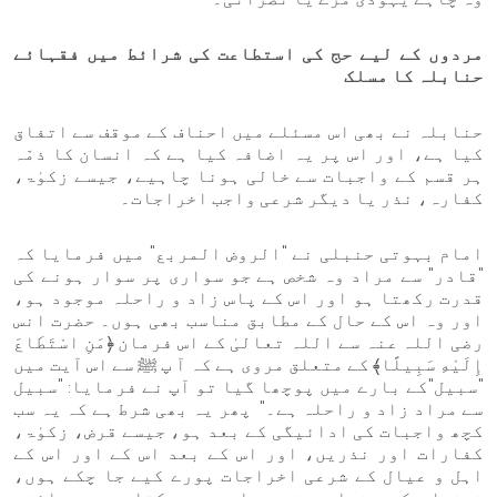
مردوں کے لیے حج کی استطاعت کی شرائط میں فقہائے
حنابلہ کا مسلک
حنابلہ نے بھی اس مسئلے میں احناف کے موقف سے اتفاق
کیا ہے، اور اس پر یہ اضافہ کیا ہے کہ انسان کا ذمّہ
ہر قسم کے واجبات سے خالی ہونا چاہیے، جیسے زکوٰۃ،
کفارہ، نذر یا دیگر شرعی واجب اخراجات۔
امام بہوتی حنبلی نے "الروض المربع" میں فرمایا کہ
"قادر" سے مراد وہ شخص ہے جو سواری پر سوار ہونے کی
قدرت رکھتا ہو اور اس کے پاس زاد و راحلہ موجود ہو،
اور وہ اس کے حال کے مطابق مناسب بھی ہوں۔ حضرت انس
رضی اللہ عنہ سے اللہ تعالیٰ کے اس فرمان ﴿مَنِ اسْتَطَاعَ
إِلَيْهِ سَبِيلًا﴾ کے متعلق مروی ہے کہ آ پ ﷺ سے اس آیت میں
"سبیل"کے بارے میں پوچھا گیا تو آپ نے فرمایا: "سبیل
سے مراد زاد و راحلہ ہے۔" پھر یہ بھی شرط ہے کہ یہ سب
کچھ واجبات کی ادائیگی کے بعد ہو، جیسے قرض، زکوٰۃ،
کفارات اور نذریں، اور اس کے بعد اس کے اور اس کے
اہل و عیال کے شرعی اخراجات پورے کیے جا چکے ہوں،