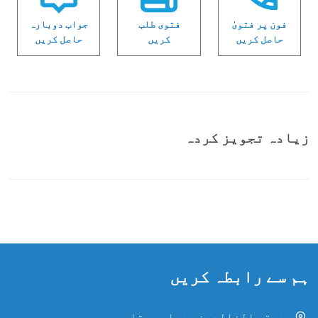
فون پر فتویٰ
فتوی طلب
جواب دوبارہ
حاصل کریں
کریں
حاصل کریں
زیادہ تجویز کردہ
ہم سے رابطہ کریں
حدیقۃ الخالدین، دراسہ، قاہرہ، مصر