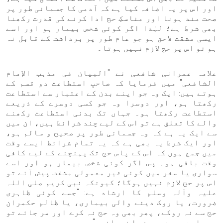
اور اس پر یہ اضافہ کیا ہے کہ آدمی کا جسمانی طور پر
صحت مند ہونا اور مناسکِ حج ادا کرنے کی قدرت رکھنا
بھی شرط ہے؛ لہٰذا اگر کوئی شخص بیمار ہو اور اسے
ایسی مشقت لاحق ہو جو عام طور پر برداشت کے قابل نہ
ہو تو اس پر حج لازم نہیں ہوتا۔
علامہ عمرانی شافعی نے "البیان فی مذہب الإمام
الشافعی" میں فرمایا کہ صاحبِ استطاعت دو قسم کے
ہوتے ہیں: ایک وہ جو اپنے بدن کے اعتبار سے استطاعت
رکھتا ہو، اور دوسرا وہ جو کسی دوسرے کے ذریعے
استطاعت رکھتا ہو۔ جہاں تک بدنی استطاعت رکھنے
والے کا تعلق ہے تو اس کے لیے چند شرائط ہیں، ان میں
سے ایک یہ ہے کہ وہ جسمانی طور پر صحیح و سالم ہو،
اور ایک شرط یہ بھی ہے کہ یہ تمام شرائط ایسے وقت
میں جمع ہوں کہ اس کے پاس حج تک پہنچنے کے لیے کافی
وقت باقی ہو۔ پس اگر کوئی شخص بیمار ہو اور اسے
سواری یا سفر میں کوئی غیر معمولی مشقت پیش آئے تو
اس پر حج لازم نہیں ہوگا؛ کیونکہ نبی کریم صلی اللہ
علیہ وآلہ وسلم کا ارشاد ہے: "جسے کوئی ظاہری
ضرورت، یا روک دینے والی بیماری، یا ظالم حکمران
حج سے نہ روکے، پھر بھی وہ حج نہ کرے اور مر جائے تو
وہ چاہے یہودی مرے یا نصرانی۔"