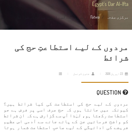
Egypt's Dar Al-Ifta
مرکزی صفحہ
Fatwa
مردوں کے لیے استطاعتِ حج کی شرائط
مردوں کے لیے استطاعتِ حج کی
شرائط
23 اپریل 2026
فتویٰ کونسل
QUESTION
مردوں کے لیے حج کی استطاعت کی کیا شرائط ہیں؟
کیونکہ میں جانتا ہوں کہ حج صرف اسی پر فرض ہے جو
استطاعت رکھتا ہو، لہٰذا آپ سے گزارش ہے کہ ان شرائط
کو واضح فرمائیں جن کے پائے جانے سے آدمی اس عظیم
فریضے کی ادائیگی کے لیے صاحبِ استطاعت شمار ہوتا