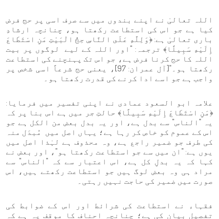
اللہ تعالیٰ نے اپنے بندوں میں سے صرف اسی پر حج فرض
کیا ہے جو اس کی استطاعت رکھتا ہو، چنانچہ ارشادِ
باری تعالیٰ ہے: ﴿وَلِلَّهِ عَلَى النَّاسِ حِجُّ الْبَيْتِ مَنِ اسْتَطَاعَ
إِلَيْهِ سَبِيلًا﴾ ترجمہ: "اور اللہ کے لیے لوگوں پر بیت
اللہ کا حج کرنا فرض ہے، جو اس تک پہنچنے کی استطاعت
رکھتا ہو۔"[آل عمران: 97]، یعنی حج شرعاً اسی شخص پر
واجب ہے جو اسے ادا کرنے کی قدرت رکھتا ہو۔
علامہ ابو السعود عمادی نے اپنی تفسیر میں فرمایا:
﴿مَنِ اسْتَطَاعَ إِلَيْهِ سَبِيلًا﴾ حالتِ جر میں ہے اس بنا پر کہ
یہ "الناس" سے بدل ہے، اور یہ بدل بعض من الکل ہے جو
اس کے عموم کو خاص کر رہا ہے؛ یہاں اصل میں مُبدَل منہ
کی طرف جو ضمیر راجع ہے، وہ محذوف ہے لہٰذا اصل میں
یوں ہے: "ان میں سے جو استطاعت رکھتا ہو"، اور بعض نے
کہا کہ یہ بدلِ کل ہے، اس اعتبار سے کہ "الناس" سے
مراد ہی وہ بعض لوگ ہیں جو استطاعت رکھتے ہیں، اس
صورت میں ضمیر کی حاجت نہیں رہتی۔
فقہاء نے استطاعت کی شرائط اور اس کے ضوابط کی
تفصیل بیان کی ہے؛ چنانچہ احناف کا موقف یہ ہے کہ