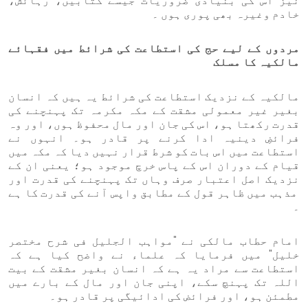
نیز اس کی بنیادی ضروریات جیسے کتابیں، رہائش،
خادم وغیرہ بھی پوری ہوں ۔
مردوں کے لیے حج کی استطاعت کی شرائط میں فقہائے
مالکیہ کا مسلک
مالکیہ کے نزدیک استطاعت کی شرائط یہ ہیں کہ انسان
بغیر غیر معمولی مشقت کے مکہ مکرمہ تک پہنچنے کی
قدرت رکھتا ہو، اس کی جان اور مال محفوظ ہوں، اور وہ
فرائضِ دینیہ ادا کرنے پر قادر ہو۔ انہوں نے
استطاعت میں اس بات کو شرط قرار نہیں دیا کہ مکہ میں
قیام کے دوران اس کے پاس خرچ موجود ہو؛ یعنی ان کے
نزدیک اصل اعتبار صرف وہاں تک پہنچنے کی قدرت اور
مذہب میں ظاہر قول کے مطابق واپس آنے کی قدرت کا ہے
۔
امام حطاب مالکی نے "مواہب الجلیل فی شرح مختصر
خلیل" میں فرمایا کہ علماء نے واضح کیا ہے کہ
استطاعت سے مراد یہ ہے کہ انسان بغیر مشقت کے بیت
اللہ تک پہنچ سکے، اپنی جان اور مال کے بارے میں
مطمئن ہو، اور فرائض کی ادائیگی پر قادر ہو۔