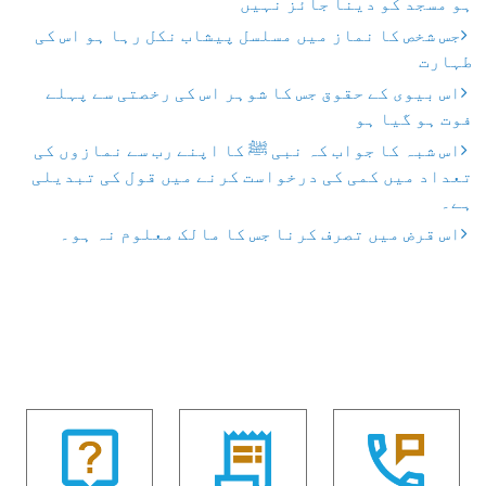
ہو مسجد کو دینا جائز نہیں"
جس شخص کا نماز میں مسلسل پیشاب نکل رہا ہو اس کی
طہارت
اس بیوی کے حقوق جس کا شوہر اس کی رخصتی سے پہلے
فوت ہو گیا ہو
اس شبہ کا جواب کہ نبی ﷺ کا اپنے رب سے نمازوں کی
تعداد میں کمی کی درخواست کرنے میں قول کی تبدیلی
ہے۔
اس قرض میں تصرف کرنا جس کا مالک معلوم نہ ہو۔