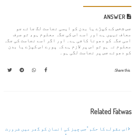
ANSWER
جس شخص کے کپڑے یا بدن کو ایسی نجاست لگ جائے جو
معاف نہیں ہے اور اسے اس کی جگہ معلوم ہو، تو صرف
اسی جگہ کو دھونا کافی ہے۔ اور اگر اسے نجاست کی جگہ
معلوم نہ ہو تو اس پر لازم ہے کہ پورے اس کپڑے یا بدن
کو دھوئے جس پر نجاست لگی ہو۔
Share this:
Related Fatwas
اس مقولے کا حکم "جس چیز کی انسان کو گھر میں ضرورت