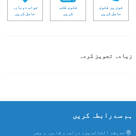
فون پر فتویٰ
فتوی طلب
جواب دوبارہ
حاصل کریں
کریں
حاصل کریں
زیادہ تجویز کردہ
ہم سے رابطہ کریں
حدیقۃ الخالدین، دراسہ، قاہرہ، مصر