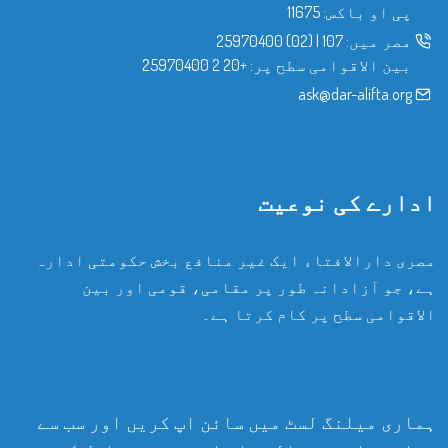
پی او باکس: 11675
مصر میں:
107
|
(02) 25970400
بین الاقوامی سطح پر:
+20 2 25970400
ask@dar-alifta.org
ادارے کی نوعیت
مصری دارالافتاء ایک غیر منافع بخش حکومتی ادارہ
ہے، جو آزادانہ طور پر مقامی، قومی اور بین
الاقوامی سطح پر کام کرتا ہے۔
ہماری میلنگ لسٹ میں سائن اپ کریں اور سب سے