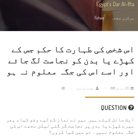
Egypt's Dar Al-Ifta
مرکزی صفحہ
Fatwa
اس شخص کی طہارت کا حکم جس کے کپڑے ی...
اس شخص کی طہارت کا حکم جس کے
کپڑے یا بدن کو نجاست لگ جائے
اور اسے اس کی جگہ معلوم نہ ہو
23 اپریل 2026
فتویٰ کونسل
QUESTION
ایک سائل کہتے ہیں: میں نے نماز کے لیے وضو کیا، پھر
میرے کپڑے یا بدن پر نجاست گر گئی لیکن مجھے اس کی
جگہ معلوم نہیں۔ تو میں کیا کروں؟