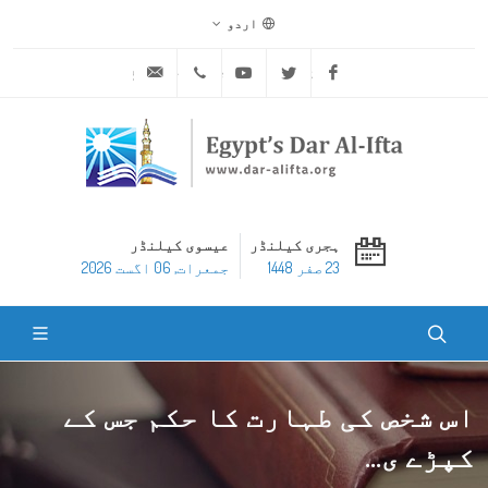
اردو
ask@dar-alifta.org
+20 2 25970400
Youtube
Twitter
Facebook
ہجری کیلنڈر
عیسوی کیلنڈر
23 صفر 1448
جمعرات, 06 اگست 2026
اس شخص کی طہارت کا حکم جس کے
کپڑے ی...