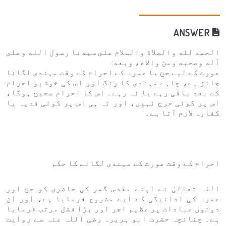
ANSWER
الحمد لله والصلاة والسلام على سيدنا رسول الله وعلى
آله وصحبه ومن والاه، وبعد:
عورت کے لیے حج یا عمرہ کے احرام کے وقت مہندی لگانا
جائز ہے، چاہے مہندی کا رنگ اور اس کی خوشبو احرام
کے بعد باقی رہے یا نہ رہے۔ اس کا احرام صحیح ہوگا،
اس پر کوئی حرج نہیں، اور نہ ہی اس پر کوئی فدیہ یا
کفارہ لازم آتا ہے۔
احرام کے وقت عورت کے مہندی لگانے کا حکم
اللہ تعالیٰ نے اپنے مقدس گھر کی حاضری کو حج اور
عمرہ کی ادائیگی کے لیے مشروع فرمایا ہے، اور ان
دونوں عبادات پر عظیم اجر اور بڑا فضل مرتب فرمایا
ہے۔ چنانچہ حضرت ابو ہریرہ رضی اللہ عنہ سے روایت