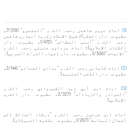
[1]
امام نووی شافعی رحمہ اللہ، "المجموع" (7/219،
مطبوعہ: دار الفكر)؛ شیخ الاسلام زکریا انصاری شافعی
رحمہ اللہ، "أسنى المطالب" (1/472، مطبوعہ: دار
الكتاب الإسلامي)؛ امام مرداوی حنبلی رحمہ اللہ،
"الإنصاف" (3/506، مطبوعہ: دار إحياء التراث العربي)۔
[2]
امام کاسانی رحمہ اللہ، "بدائع الصنائع" (2/144،
مطبوعہ: دار الكتب العلمية)۔
[3]
امام ابن أبي زيد القيرواني رحمہ اللہ،
"النوادر والزيادات" (2/327، مطبوعہ: دار الغرب
الإسلامي)۔
امام ابن فرحون رحمہ اللہ، "إرشاد السالك إلى
أفعال المناسك" (1/267، مطبوعہ: مكتبة العبيكان)۔