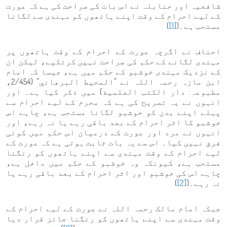
شافعیہ اور حنابلہ نے اس بات کی صراحت کی ہے کہ عورت
کے لیے احرام کے وقت اپنے ہاتھوں کو مہندی سے لگانا
مستحب ہے۔(
[1]
)
احناف نے اگرچہ عورت کے احرام کے وقت ہاتھوں پر
مہندی لگانے کے حکم کی صراحت نہیں کرتکیے، لیکن ان
کے نزدیک مہندی خوشبو کے حکم میں ہے، جیسا کہ امام
ابن مازہ رحمہ اللہ نے "المحيط البرهاني" (2/454،
مطبوعہ: دار الكتب العلمية) میں ذکر کیا ہے۔ اور
انہوں نے یہ تصریح کی ہے کہ محرم کے لیے احرام سے
پہلے اپنے بدن کو خوشبو لگانا مستحب ہے، چاہے اس
خوشبو کا اثر احرام کے بعد باقی رہے یا نہ رہے، اور
انہوں نے مرد اور عورت کے درمیان اس حکم میں کوئی
فرق نہیں کیا۔ اس سے یہ بات ثابت ہوتی ہے کہ عورت کے
لیے احرام کے وقت مہندی سے اپنے ہاتھوں کو رنگنا
مستحب ہے، کیونکہ وہ خوشبو کے حکم میں داخل ہے،
چاہے اس کی خوشبو اور اثر احرام کے بعد باقی رہے یا
نہ رہے۔(
[2]
)
جبکہ امام مالک رحمہ اللہ نے عورت کے لیے احرام کے
وقت مہندی سے اپنے ہاتھوں کو رنگنا جائز قرار دیا