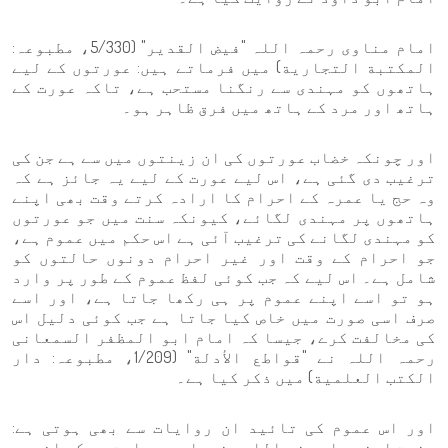
امام مناوی رحمہ اللہ "فیض القدیر" (5/330، مطبوعہ:
المكتبة التجارية) میں فرماتے ہیں: عورتوں کے لیے
ہاتھوں کو مہندی سے رنگنا مستحب ہے، تاکہ عورت کے
ہاتھ اور مرد کے ہاتھ میں فرق ظاہر ہو۔
اور چونکہ خضاب عورتوں کی ان زینتوں میں سے ہے جن کی
ترغیب دی گئی ہے، اس لیے عورت کے لیے یہ جائز ہے کہ
وہ حج یا عمرہ کے احرام کا ارادہ کرتے وقت بھی اپنے
ہاتھوں پر مہندی لگائے، کیونکہ سنت میں جو عورتوں
کو مہندی لگانے کی ترغیب آئی ہے اس حکم میں عموم ہے،
جو احرام کے وقت اور غیر احرام دونوں حالتوں کو
شامل ہے۔ اس لیے کہ جب کوئی لفظ عموم کے طور پر وارد
ہو تو اسے اپنے عموم پر ہی رکھا جاتا ہے، اور اسے
صرف اسی صورت میں خاص کیا جاتا ہے جب کوئی دلیل اس
کی مخالفت کرے، جیسا کہ امام ابو المظفر السمعانی
رحمہ اللہ نے "قواطع الأدلة" (1/209، مطبوعہ: دار
الكتب العلمية) میں ذکر کیا ہے۔
اور اس عموم کی تائید ان روایات سے بھی ہوتی ہے:
حضرت ابن عباس رضی اللہ عنہما سے روایت ہے کہ انہوں