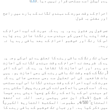
ہے، لیکن اسے مستحب قرار نہیں دیا۔(
[3]
)
احرام کے وقت عورت کے مہندی لگانے کے بارے میں راجح
اور مفتیٰ بہ قول:
جس قول پر فتویٰ ہے وہ یہ ہے کہ عورت کے لیے احرام کے
وقت اپنے ہاتھوں کو مہندی سے رنگنا جائز ہے، چاہے
اس کا رنگ اور خوشبو احرام کے بعد باقی رہے یا نہ
رہے۔
جہاں تک رنگ کے باقی رہنے کا تعلق ہے تو اس کی وجہ یہ
ہے کہ شریعت نے احرام کے وقت مہندی لگانے کی اجازت
دی ہے، اور اس اجازت کا تقاضا یہ ہے کہ اس کے اثر
(رنگ) کے کچھ وقت تک باقی رہنے کی بھی اجازت ہو۔ یہی
بات شافعیہ کی اس تعلیل سے بھی سمجھی جاتی ہے کہ
عورت کے لیے احرام کے وقت مہندی لگانا اس لیے مستحب
ہے کہ اسے کبھی ہاتھ کھولنے کی ضرورت پیش آ سکتی ہے،
تو مہندی اس کے ہاتھ کے رنگ کو چھپا دیتی ہے، جیسا
کہ شیخ الاسلام ابن حجر ہیتمی رحمہ اللہ نے "تحفة
المحتاج" (4/59، مطبوعہ: المكتبة التجارية الكبرى)
میں ذکر کیا ہے۔ اور جہاں تک خوشبو کے باقی رہنے کا