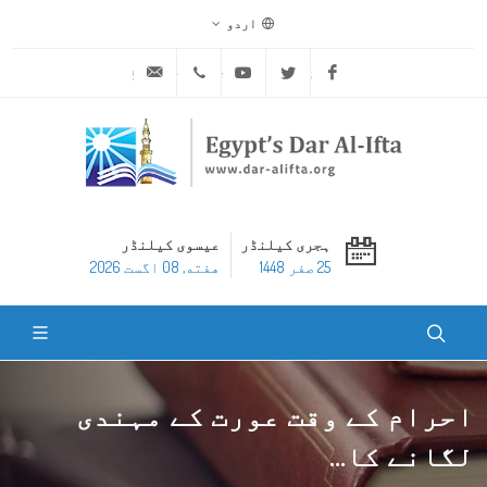
اردو
ask@dar-alifta.org
+20 2 25970400
Youtube
Twitter
Facebook
ہجری کیلنڈر
عیسوی کیلنڈر
25 صفر 1448
هفته, 08 اگست 2026
احرام کے وقت عورت کے مہندی
لگانے کا...