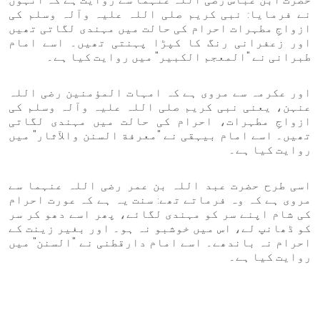
نے فرمایا: نبی کریم صلی اللہ علیہ وآلہ وسلم کی
ازواجِ مطہرات احرام کی حالت میں مہندی لگاتی تھیں
اور زعفرانی رنگ کا کپڑا پہنتی تھیں۔ اسے امام
طبرانی نے "المعجم الكبير" میں روایت کیا ہے۔
اور عکرمہ سے مروی ہے کہ امہات المؤمنین رضی اللہ
عنہن، یعنی نبی کریم صلی اللہ علیہ وآلہ وسلم کی
ازواجِ مطہرات، احرام کی حالت میں مہندی لگاتی
تھیں۔ اسے امام بیہقی نے "معرفة السنن والآثار" میں
روایت کیا ہے۔
اسی طرح حضرت عبد اللہ بن عمر رضی اللہ عنہما سے
مروی ہے کہ وہ فرماتے تھے: سنت یہ ہے کہ عورت احرام
کی شام اپنے سر کو مہندی لگائے، پھر اسے دھو کر سر
کو ڈھانپ لے، اس میں خوشبو نہ ہو۔ اور بغیر زینت کے
احرام نہ باندھے۔ اسے امام دارقطنی نے "السنن" میں
روایت کیا ہے۔