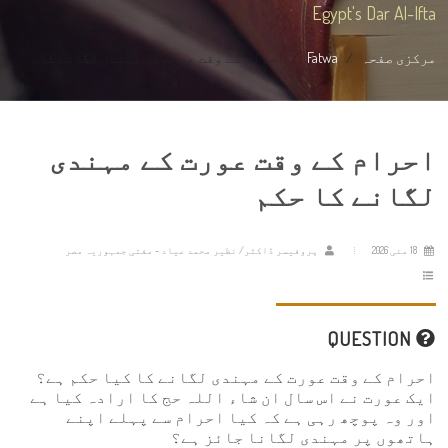
Egypt's Dar Al-Ifta
مرکزی صفحہ
Fatwa
احرام کے وقت عورت کے مہندی لگانے کا...
احرام کے وقت عورت کے مہندی
لگانے کا حکم
18 مئی 2026
پروفیسر ڈاکٹر/ نظیر محمد عیاد - مفتی جمہوریہ مصر
QUESTION
احرام کے وقت عورت کے مہندی لگانے کا کیا حکم ہے؟
ایک عورت نے اس سال ان شاء اللہ حج کا ارادہ کیا ہے
اور وہ پوچھ رہی ہے کہ کیا احرام سے پہلے اپنے
ہاتھوں پر مہندی لگانا جائز ہے؟