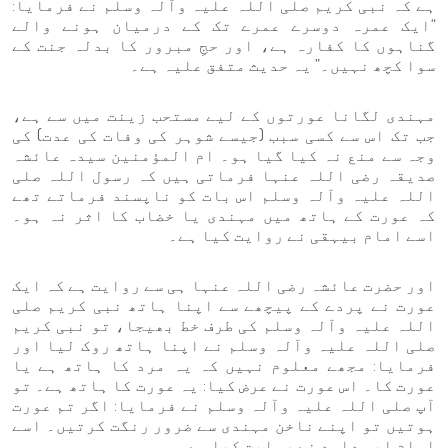
ہے کہ نبی کریم صلی اللہ علیہ وآلہ وسلم نے فرمایا:
“ایک عمرہ دوسرے عمرے تک کے درمیان ہونے والے
گناہوں کا کفارہ ہے، اور حجِ مبرور کا بدلہ جنت کے
سوا کچھ نہیں۔” یہ حدیث متفق علیہ ہے۔
مہندی لگانا عورتوں کے لیے مستحب زینت میں سے ہے،
جب تک اس سے کسی سبب (جیسے شوہر کی وفات کی عدت) کی
وجہ سے منع نہ کیا گیا ہو۔ ام المؤمنین سیدہ عائشہ
صدیقہ رضی اللہ عنہا فرماتی ہیں کہ رسول اللہ صلی
اللہ علیہ وآلہ وسلم اس بات کو ناپسند فرماتے تھے
کہ عورت کے ہاتھ میں مہندی یا خضاب کا اثر نہ ہو۔
اسے امام بیہقی نے روایت کیا ہے۔
اور حضرت عائشہ رضی اللہ عنہا ہی سے روایت ہے کہ ایک
عورت نے پردے کے پیچھے سے اپنا ہاتھ نبی کریم صلی
اللہ علیہ وآلہ وسلم کی طرف خط بھیجا، تو نبی کریم
صلی اللہ علیہ وآلہ وسلم نے اپنا ہاتھ روک لیا اور
فرمایا: مجھے معلوم نہیں کہ یہ مرد کا ہاتھ ہے یا
عورت کا۔ اس عورت نے عرض کیا: یہ عورت کا ہاتھ ہے۔ تو
آپ صلی اللہ علیہ وآلہ وسلم نے فرمایا: اگر تم عورت
ہوتیں تو اپنے ناخن مہندی سے ضرور رنگت کرتیں۔ اسے
امام ابو داود نے روایت کیا ہے۔