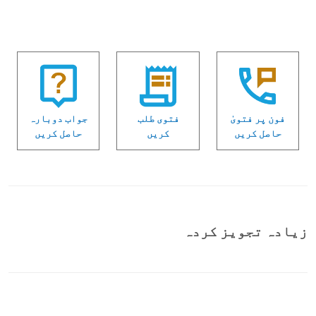
فون پر فتویٰ
فتوی طلب
جواب دوبارہ
حاصل کریں
کریں
حاصل کریں
زیادہ تجویز کردہ