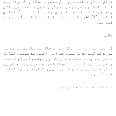
تعلق ہے تو مہندی میں اصل مقصود اس کا رنگ ہوتا ہے،
نہ کہ خوشبو، اس لیے یہ دیگر رنگوں کے حکم میں آتی
ہے، جیسا کہ امام ماوردی رحمہ اللہ نے "الحاوي
الكبير" (4/112، مطبوعہ: دار الكتب العلمية) میں ذکر
کیا ہے۔
خلاصہ
اس بنا پر اور سوال کی صورتِ حال کے مطابق یہ ہے کہ
عورت کے لیے حج یا عمرہ کے احرام کے وقت مہندی لگانا
جائز ہے، چاہے مہندی کا رنگ اور خوشبو احرام کے بعد
باقی رہے یا نہ رہے۔ اس کا احرام صحیح ہوگا، اس پر
کوئی حرج نہیں، اور نہ ہی اس پر کوئی فدیہ یا کفارہ
لازم آتا ہے۔
والله سبحانه وتعالى أعلم.