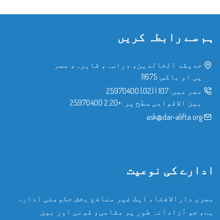
ہم سے رابطہ کریں
حدیقۃ الخالدین، دراسہ، قاہرہ، مصر
پی او باکس: 11675
مصر میں:
107
|
(02) 25970400
بین الاقوامی سطح پر:
+20 2 25970400
ask@dar-alifta.org
ادارے کی نوعیت
مصری دارالافتاء ایک غیر منافع بخش حکومتی ادارہ
ہے، جو آزادانہ طور پر مقامی، قومی اور بین