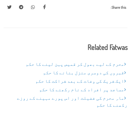
Share this:
Related Fatwas
محرم کے لیے بھول کر قمیص پہن لینے کا حکم
قبروں کی دوسری منزل بنانے کا حکم
ایک شریک کی وفات کے بعد شراکت کا حکم
مساجد پر افراد کے نام رکھنے کا حکم
ماہِ محرم کی فضیلت اور اس پورے مہینے کے روزے
رکھنے کا حکم