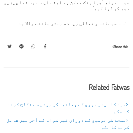
جواب دیا، ''جہاں تک ممکن ہو اپنے آپ سے بد نما چیزیں
دور کر لیا کرو''.
اللہ سبحانہ و تعالی زياده بہتر جاننے والا ہے
Share this:
Related Fatwas
مرد کا اپنی بیوی کے بھانجے کی بیٹی سے نکاح کرنے
کا حکم
مسجد کی توسیع کے دوران قبر کو اس کے آخر میں شامل
کرنے کا حکم