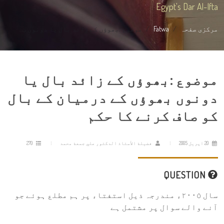
Egypt's Dar Al-Ifta
مرکزی صفحہ
Fatwa
موضوع :بھوؤں کے زائد بال یا دونوں ب...
موضوع :بھوؤں کے زائد بال یا
دونوں بھوؤں کے درمیان کے بال
کو صاف کرنے کا حکم
20 اپریل 2005
فضيلة الأستاذ الدكتور علي جمعة محمد
270
QUESTION
سال ٢٠٠٥ء مندرجہ ذیل استفتاء پر ہم مطلع ہوئے جو
آنے والے سوال پر مشتمل ہے