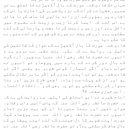
جہاں تک شادی شدہ عورت کے بال اُکھیڑنے کا تعلق ہے تو
جمہور فقہائے کرام کے نزدیک شوہر کی اجازت یا اس کے
اشارے پر بھؤوں کے ان زائد بالوں کا صاف کرنا جائز
ہے اس لئے کہ ایسا کرنا زیب و زینت کے مفہوم میں
داخل ہے، اور زیب و زینت کرنا عفت و پارسائی کے لئے
مطلوب ہے، اور شریعت نے عورت کو شوہر کے لئے سنورنے
کا حکم دیا ہے ۔ .
شادی شدہ عورت کا بال اُکھیڑنے کے جواز کے قائلین کی
دلیل یہ روایت ہے کہ بکرہ بنت عقبہ سے مروی ہے ،
انہوں نے حضرت عائشہ رضی اللہ عنہا سے چہرہ ارد گرد
کے بال دور کرنے کے بارے میں پوچھا، تو انہوں نے
جواب دیا، ''اگر تمہارا کوئی شوہر ہو یعنی اگر تم
شادی شدہ ہو تو تم اپنے دیدوں كو اگر باہر نکال سکتی
ہو اور ان کو پہلے سے زیادہ اچھی طرح مزین اور بنا
سنوار کر رکھ سکتی ہو تو یہ بھی کرو''۔ احکام النساء
۔ ابن جوزی صفحہ ٩٤.
امام طبری نے ابو اسحاق کی اہلیہ سے روایت کی ہے کہ
وہ حضرت عائشہ رضی اللہ عنہ کے پاس آئیں ،اس وقت وہ
جوان تھیں اور بننا سنورنا ان کو بہت عزیز تھا،
انہوں نے حضرت عائشہ رضی اللہ عنہ سے پوچھا، کیا
عورت اپنے شوہر کا دل جیتنے کے لئے اپنے پیشانی کے
بال صاف کر سکتی ہے؟، تو حضرت عائشہ رضی اللہ عنہ نے