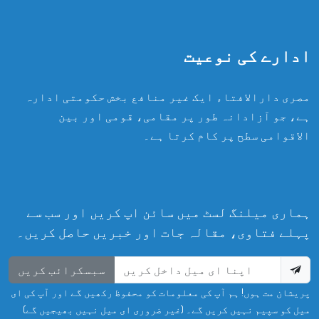
ادارے کی نوعیت
مصری دارالافتاء ایک غیر منافع بخش حکومتی ادارہ
ہے، جو آزادانہ طور پر مقامی، قومی اور بین
الاقوامی سطح پر کام کرتا ہے۔
ہماری میلنگ لسٹ میں سائن اپ کریں اور سب سے
پہلے فتاوی، مقالہ جات اور خبریں حاصل کریں۔
سبسکرائب کریں
پریشان مت ہوں! ہم آپ کی معلومات کو محفوظ رکھیں گے اور آپ کی ای
میل کو سپیم نہیں کریں گے۔ (غیر ضروری ای میل نہیں بھیجیں گے)