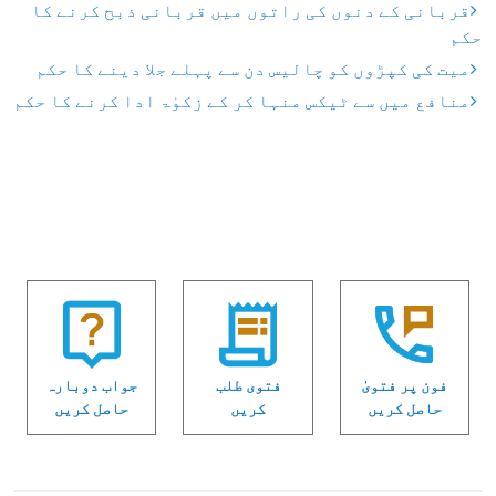
قربانی کے دنوں کی راتوں میں قربانی ذبح کرنے کا
حکم
میت کی کپڑوں کو چالیس دن سے پہلے جلا دینے کا حکم
منافع میں سے ٹیکس منہا کر کے زکوٰۃ ادا کرنے کا حکم
فون پر فتویٰ
فتوی طلب
جواب دوبارہ
حاصل کریں
کریں
حاصل کریں