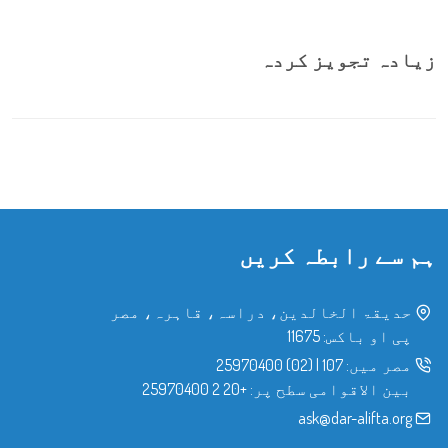
زیادہ تجویز کردہ
ہم سے رابطہ کریں
حدیقۃ الخالدین، دراسہ، قاہرہ، مصر
پی او باکس: 11675
مصر میں:
107
|
(02) 25970400
بین الاقوامی سطح پر:
+20 2 25970400
ask@dar-alifta.org