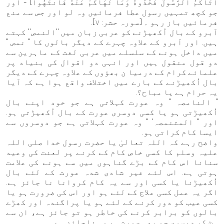
آتَاكُمُ الرَّسُولُ فَخُذُوهُ وَمَا نَهَاكُمْ عَنْهُ فَانتَهُوا) - اور
جو کچھ تمہیں رسول عطا فرمائیں وہ لو اور جس سے منع
فرمائیں باز رہو ۔ [سورہ حشر: ٧].
آبرو کے بال اُکھیڑنے کو عربی زبان میں ''النمص'' کہتے
ہیں. اور آبرو کے علاوہ چہرے کے دیگر بالوں کا " نمص "
میں داخل ہونے کے سلسلے میں عربی لغت کے ماہرین سے
دو قول منقول ہیں اور انہی دو اقوال کی بنیاد پر
علمائے کرام کے درمیا ن بھؤوں کے علاوہ چہرے کے دیگر
بال اُکھیڑنے کے بارے میں اختلاف واقع ہوا ہے کہ آیا
یہ حرام ہے یا مباح؟.
" النامصہ " وہ عورت کہلاتی ہے جو خود اپنے بال
اُکھیڑتی ہو یا کسی دوسری عورت کے بال اُکھیڑتی ہو.
اور " المتنمصہ' " وہ عورت کہلاتی ہے جو دوسروں سے
ایسا کام کراتی ہو.
واضح رہے کہ اللہ تعالیٰ یا حضرت رسول خدا صلی اللہ
علیہ وسلم کا کسی خاص کام کے کرنے پر لعنت کی وعید
سنانا اس کام کے بڑے گناہوں میں سے ہونے کی علامت
ہوتی ہے. اس لئے غیر شادی شدہ عورت کے لئے بال
اُکھیڑنا یا کسی اور سے یہ کام کروانا نا جائز ہے.
اگر یہ عمل کسی علاج کے لئے ہو اور اس کی ضرورت ہو یا
کسی عیب کو دور کرنے کے لئے ہو یا پراگندہ اور کھڑے
بالوں کو برابر کرنے کی خاطر ہو تو جائز ہے، ان سے
ہٹ کر دوسری جو بھی صورت ہو وہ ناجائز ہے.