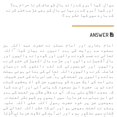
سوال : کیا آبرو کے زائد بال کو صاف کرنا حرام ہے؟
اور کیا آبرو کے درمیانی بال کو بھی جڑ سے ختم کرنے
کے بارے میں کیا حکم ہے ؟.
ANSWER
امام بخاری اور امام مسلم نے حضرت عبد اللہ بن
مسعود سے روایت کی ہے، انہوں نے بیان کیا: ''اللہ
تعالی نے جسم گودنے والوں اور گودوانے والیوں اور
بال اُکھیڑنے والوں اور جڑ سے بال اکھیڑ کر ختم کرنے
والیوں اور خوبصورتی کے لئے دانتوں کے درمیان
فاصلہ کرنے والیوں،اللہ تعالی کی بنائی ہوئی ہیئت
بدلنے والیوں پر لعنت کی ہے". جب اس بات کی خبر قبیلہ
بنی اسد کی ایک عورت کو پہنچی، جن کو ام یعقوب کہتے
تھے تو وہ حضرت ابن مسعود کے پاس آئی اور ان سے کہا
کہ مجھے اطلاع ملی ہے کہ آپ نے فلاں فلاں پر لعنت کی ہے،
تو ابن عباس نے فرمایا: میں ایسوں پر کیونکر لعنت نہ
بھیجوں جن پر خود حضرت رسول اللہ صلی اللہ علیہ
وسلم نے لعنت بھیجی ہو اور اس کا حکم اللہ تعالیٰ کی
کتاب میں مذکور ہو ، اور اس آیت کی تلاوت فرمائی: (وَمَا