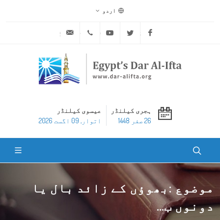
اردو
ask@dar-alifta.org
+20 2 25970400
Youtube
Twitter
Facebook
ہجری کیلنڈر
عیسوی کیلنڈر
26 صفر 1448
اتوار, 09 اگست 2026
موضوع :بھوؤں کے زائد بال یا
دونوں ب...