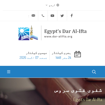
اردو
ask@dar-alifta.org
+20 2 25970400
Youtube
Twitter
Facebook
ہجری کیلنڈر
عیسوی کیلنڈر
24 صفر 1448
جمعه, 07 اگست 2026
شفوی فتوی سروس
Egypt's Dar Al-Ifta