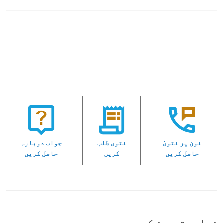
فون پر فتویٰ
فتوی طلب
جواب دوبارہ
حاصل کریں
کریں
حاصل کریں
زیادہ تجویز کردہ