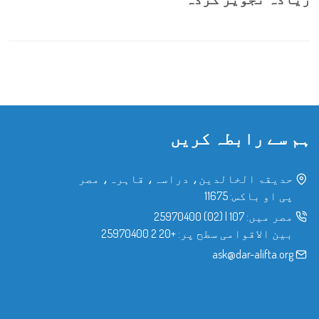
ہم سے رابطہ کریں
حدیقۃ الخالدین، دراسہ، قاہرہ، مصر
پی او باکس: 11675
مصر میں:
107
|
(02) 25970400
بین الاقوامی سطح پر:
+20 2 25970400
ask@dar-alifta.org