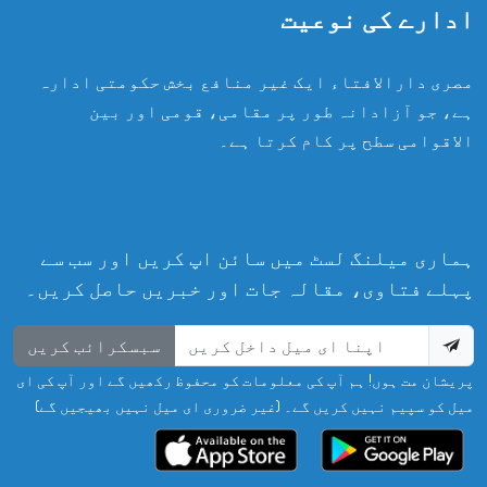
ادارے کی نوعیت
مصری دارالافتاء ایک غیر منافع بخش حکومتی ادارہ
ہے، جو آزادانہ طور پر مقامی، قومی اور بین
الاقوامی سطح پر کام کرتا ہے۔
ہماری میلنگ لسٹ میں سائن اپ کریں اور سب سے
پہلے فتاوی، مقالہ جات اور خبریں حاصل کریں۔
سبسکرائب کریں
پریشان مت ہوں! ہم آپ کی معلومات کو محفوظ رکھیں گے اور آپ کی ای
میل کو سپیم نہیں کریں گے۔ (غیر ضروری ای میل نہیں بھیجیں گے)