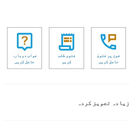
فون پر فتویٰ
فتوی طلب
جواب دوبارہ
حاصل کریں
کریں
حاصل کریں
زیادہ تجویز کردہ