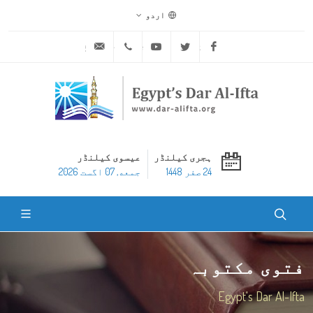
اردو
ask@dar-alifta.org
+20 2 25970400
Youtube
Twitter
Facebook
ہجری کیلنڈر
عیسوی کیلنڈر
24 صفر 1448
جمعه, 07 اگست 2026
فتوی مکتوبہ
Egypt's Dar Al-Ifta