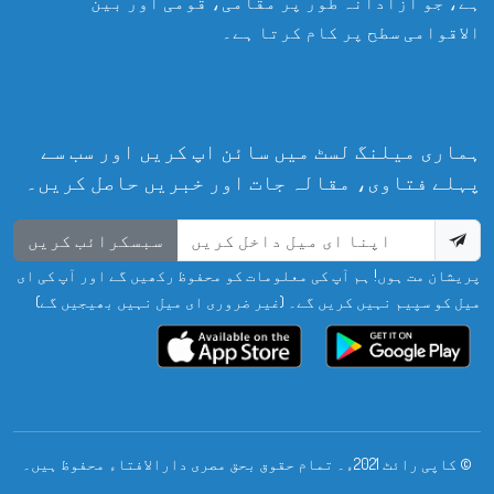
ہے، جو آزادانہ طور پر مقامی، قومی اور بین
الاقوامی سطح پر کام کرتا ہے۔
ہماری میلنگ لسٹ میں سائن اپ کریں اور سب سے
پہلے فتاوی، مقالہ جات اور خبریں حاصل کریں۔
سبسکرائب کریں
پریشان مت ہوں! ہم آپ کی معلومات کو محفوظ رکھیں گے اور آپ کی ای
میل کو سپیم نہیں کریں گے۔ (غیر ضروری ای میل نہیں بھیجیں گے)
© کاپی رائٹ 2021ء۔ تمام حقوق بحق مصری دارالافتاء محفوظ ہیں۔