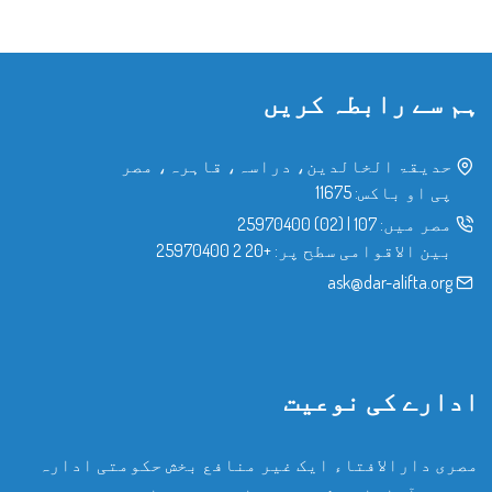
ہم سے رابطہ کریں
حدیقۃ الخالدین، دراسہ، قاہرہ، مصر
پی او باکس: 11675
مصر میں:
107
|
(02) 25970400
بین الاقوامی سطح پر:
+20 2 25970400
ask@dar-alifta.org
ادارے کی نوعیت
مصری دارالافتاء ایک غیر منافع بخش حکومتی ادارہ