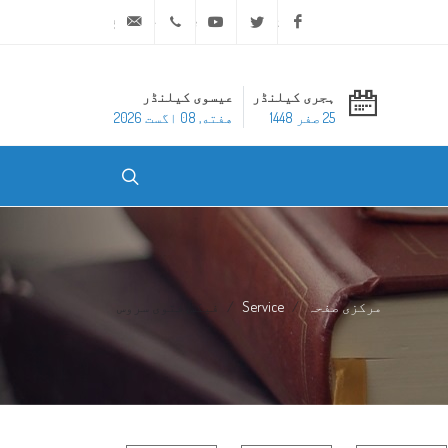
ask@dar-alifta.org
+20 2 25970400
Youtube
Twitter
Facebook
ہجری کیلنڈر
عیسوی کیلنڈر
25 صفر 1448
هفته, 08 اگست 2026
مرکزی صفحہ
Service
فیکس فتوی سروس