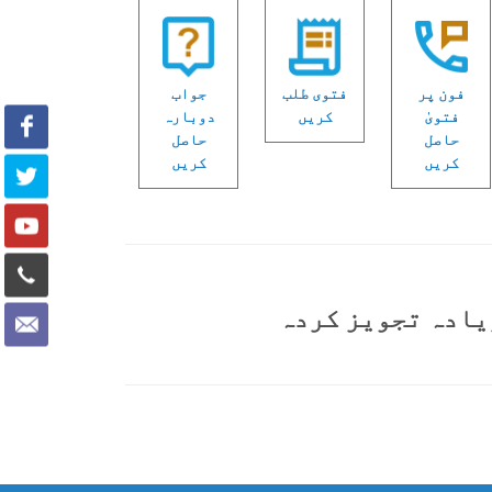
فون پر
فتوی طلب
جواب
فتویٰ
کریں
دوبارہ
حاصل
حاصل
کریں
کریں
یادہ تجویز کردہ