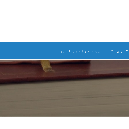
تاوی
ہم سے رابطہ کریں