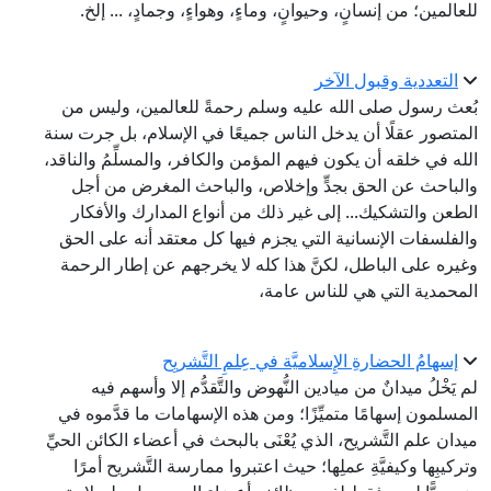
للعالمين؛ من إنسانٍ، وحيوانٍ، وماءٍ، وهواءٍ، وجمادٍ، ... إلخ.
التعددية وقبول الآخر
بُعث رسول صلى الله عليه وسلم رحمةً للعالمين، وليس من
المتصور عقلًا أن يدخل الناس جميعًا في الإسلام، بل جرت سنة
الله في خلقه أن يكون فيهم المؤمن والكافر، والمسلِّمُ والناقد،
والباحث عن الحق بجدٍّ وإخلاص، والباحث المغرض من أجل
الطعن والتشكيك... إلى غير ذلك من أنواع المدارك والأفكار
والفلسفات الإنسانية التي يجزم فيها كل معتقد أنه على الحق
وغيره على الباطل، لكنَّ هذا كله لا يخرجهم عن إطار الرحمة
المحمدية التي هي للناس عامة،
إسهامُ الحضارةِ الإِسلاميَّة في عِلمِ التَّشريِح
لم يَخْلُ ميدانٌ من ميادين النُّهوض والتَّقدُّم إلا وأسهم فيه
المسلمون إسهامًا متميِّزًا؛ ومن هذه الإسهامات ما قدَّموه في
ميدان علم التَّشريح، الذي يُعْنَى بالبحث في أعضاء الكائن الحيِّ
وتركيبِها وكيفيَّةِ عملِها؛ حيث اعتبروا ممارسة التَّشريح أمرًا