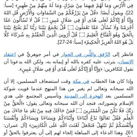
فِي الْأَرْضِ وَمَا لَهُمْ فِيهِمَا مِنْ شِرْكٍ وَمَا لَهُ مِنْهُمْ مِنْ ظَهِيرٍ﴾ [سبأ:
22]، ويقول أيضًا: ﴿قُلْ مَنْ يَرْزُقُكُمْ مِنَ السَّمَاوَاتِ وَالْأَرْضِ قُلِ اللهُ
وَإِنَّا أَوْ إِيَّاكُمْ لَعَلَى هُدًى أَوْ فِي ضَلَالٍ مُبِينٍ ۝ قُلْ لَا تُسْأَلُونَ عَمَّا
أَجْرَمْنَا وَلَا نُسْأَلُ عَمَّا تَعْمَلُونَ ۝ قُلْ يَجْمَعُ بَيْنَنَا رَبُّنَا ثُمَّ يَفْتَحُ بَيْنَنَا
بِالْحَقِّ وَهُوَ الْفَتَّاحُ الْعَلِيمُ ۝ قُلْ أَرُونِيَ الَّذِينَ أَلْحَقْتُمْ بِهِ شُرَكَاءَ كَلَّا
بَلْ هُوَ اللهُ الْعَزِيزُ الْحَكِيمُ﴾ [سبأ: 24-27].
فانظر إلى
الرِّفق واللِّين في الحوار
في أمر جوهريٍّ في
اعتقاد
الإنسان
، يترتب عليه كفره بالله أو إيمانه به، ولكن الله يدعونا أن
نقول للكافرين: ﴿وَإِنَّا أَوْ إِيَّاكُمْ لَعَلَى هُدًى أَوْ فِي ضَلَالٍ مُبِينٍ﴾.
وإذا كان هذا الخطاب
في مكة
وقت استضعاف المسلمين، إلا أن
الله سبحانه وتعالى لم يغير من هذا المنهج عندما قويت شوكة
المسلمين بعد
الهجرة إلى المدينة
وتأسيس المجتمع على هدي
الإسلام وتصوراته، فنجد أن الله سبحانه وتعالى يقول: ﴿الْحَقُّ مِنْ
رَبِّكَ فَلَا تَكُنْ مِنَ الْمُمْتَرِينَ ۝ فَمَنْ حَاجَّكَ فِيهِ مِنْ بَعْدِ مَا جَاءَكَ مِنَ
الْعِلْمِ فَقُلْ تَعَالَوْا نَدْعُ أَبْنَاءَنَا وَأَبْنَاءَكُمْ وَنِسَاءَنَا وَنِسَاءَكُمْ وَأَنْفُسَنَا
وَأَنْفُسَكُمْ ثُمَّ نَبْتَهِلْ فَنَجْعَلْ لَعْنَتَ اللَّهِ عَلَى الْكَاذِبِينَ﴾ [آل عمران:
61]، وهذا الدعاء إلى المباهلة إلجاء لهم إلى أن يعترفوا بالحقِّ أو