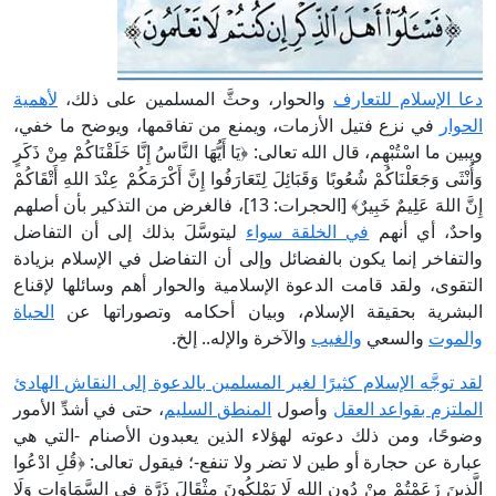
دعا الإسلام للتعارف
والحوار، وحثَّ المسلمين على ذلك،
لأهمية
الحوار
في نزع فتيل الأزمات، ويمنع من تفاقمها، ويوضح ما خفي،
ويبين ما اسْتُبْهِم، قال الله تعالى: ﴿يَا أَيُّهَا النَّاسُ إِنَّا خَلَقْنَاكُمْ مِنْ ذَكَرٍ
وَأُنْثَى وَجَعَلْنَاكُمْ شُعُوبًا وَقَبَائِلَ لِتَعَارَفُوا إِنَّ أَكْرَمَكُمْ عِنْدَ اللهِ أَتْقَاكُمْ
إِنَّ اللهَ عَلِيمٌ خَبِيرٌ﴾ [الحجرات: 13]، فالغرض من التذكير بأن أصلهم
واحدٌ، أي أنهم
في الخلقة سواء
ليتوسَّلَ بذلك إلى أن التفاضل
والتفاخر إنما يكون بالفضائل وإلى أن التفاضل في الإسلام بزيادة
التقوى، ولقد قامت الدعوة الإسلامية والحوار أهم وسائلها لإقناع
البشرية بحقيقة الإسلام، وبيان أحكامه وتصوراتها عن
الحياة
والموت
والسعي
والغيب
والآخرة والإله.. إلخ.
لقد توجَّه الإسلام كثيرًا لغير المسلمين بالدعوة إلى النقاش الهادئ
الملتزم بقواعد العقل
وأصول
المنطق السليم
، حتى في أشدِّ الأمور
وضوحًا، ومن ذلك دعوته لهؤلاء الذين يعبدون الأصنام -التي هي
عبارة عن حجارة أو طين لا تضر ولا تنفع-؛ فيقول تعالى: ﴿قُلِ ادْعُوا
الَّذِينَ زَعَمْتُمْ مِنْ دُونِ اللهِ لَا يَمْلِكُونَ مِثْقَالَ ذَرَّةٍ فِي السَّمَاوَاتِ وَلَا