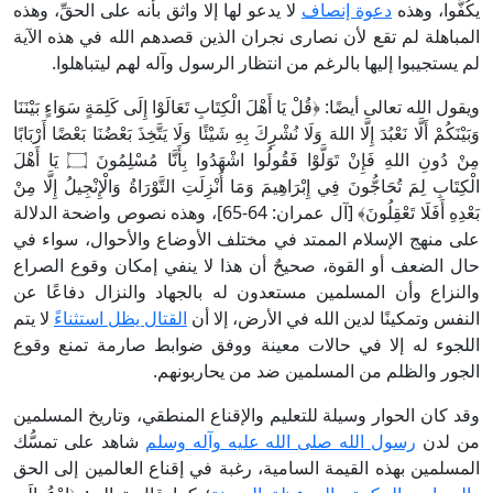
يكُفُّوا، وهذه
دعوة إنصاف
لا يدعو لها إلا واثق بأنه على الحقِّ، وهذه
المباهلة لم تقع لأن نصارى نجران الذين قصدهم الله في هذه الآية
لم يستجيبوا إليها بالرغم من انتظار الرسول وآله لهم ليتباهلوا.
ويقول الله تعالى أيضًا: ﴿قُلْ يَا أَهْلَ الْكِتَابِ تَعَالَوْا إِلَى كَلِمَةٍ سَوَاءٍ بَيْنَنَا
وَبَيْنَكُمْ أَلَّا نَعْبُدَ إِلَّا اللهَ وَلَا نُشْرِكَ بِهِ شَيْئًا وَلَا يَتَّخِذَ بَعْضُنَا بَعْضًا أَرْبَابًا
مِنْ دُونِ اللهِ فَإِنْ تَوَلَّوْا فَقُولُوا اشْهَدُوا بِأَنَّا مُسْلِمُونَ ۝ يَا أَهْلَ
الْكِتَابِ لِمَ تُحَاجُّونَ فِي إِبْرَاهِيمَ وَمَا أُنْزِلَتِ التَّوْرَاةُ وَالْإِنْجِيلُ إِلَّا مِنْ
بَعْدِهِ أَفَلَا تَعْقِلُونَ﴾ [آل عمران: 64-65]، وهذه نصوص واضحة الدلالة
على منهج الإسلام الممتد في مختلف الأوضاع والأحوال، سواء في
حال الضعف أو القوة، صحيحٌ أن هذا لا ينفي إمكان وقوع الصراع
والنزاع وأن المسلمين مستعدون له بالجهاد والنزال دفاعًا عن
النفس وتمكينًا لدين الله في الأرض، إلا أن
القتال يظل استثناءً
لا يتم
اللجوء له إلا في حالات معينة ووفق ضوابط صارمة تمنع وقوع
الجور والظلم من المسلمين ضد من يحاربونهم.
وقد كان الحوار وسيلة للتعليم والإقناع المنطقي، وتاريخ المسلمين
من لدن
رسول الله صلى الله عليه وآله وسلم
شاهد على تمسُّك
المسلمين بهذه القيمة السامية، رغبة في إقناع العالمين إلى الحق