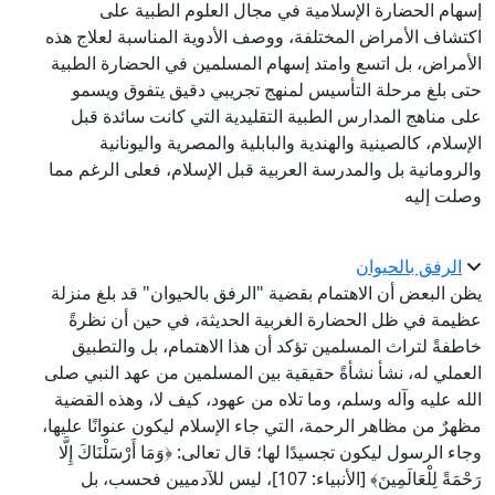
إسهام الحضارة الإسلامية في مجال العلوم الطبية على
اكتشاف الأمراض المختلفة، ووصف الأدوية المناسبة لعلاج هذه
الأمراض، بل اتسع وامتد إسهام المسلمين في الحضارة الطبية
حتى بلغ مرحلة التأسيس لمنهج تجريبي دقيق يتفوق ويسمو
على مناهج المدارس الطبية التقليدية التي كانت سائدة قبل
الإسلام، كالصينية والهندية والبابلية والمصرية واليونانية
والرومانية بل والمدرسة العربية قبل الإسلام، فعلى الرغم مما
وصلت إليه
الرفق بالحيوان
يظن البعض أن الاهتمام بقضية "الرفق بالحيوان" قد بلغ منزلة
عظيمة في ظل الحضارة الغربية الحديثة، في حين أن نظرةً
خاطفةً لتراث المسلمين تؤكد أن هذا الاهتمام، بل والتطبيق
العملي له، نشأ نشأةً حقيقية بين المسلمين من عهد النبي صلى
الله عليه وآله وسلم، وما تلاه من عهود، كيف لا، وهذه القضية
مظهرٌ من مظاهر الرحمة، التي جاء الإسلام ليكون عنوانًا عليها،
وجاء الرسول ليكون تجسيدًا لها؛ قال تعالى: ﴿وَمَا أَرْسَلْنَاكَ إِلَّا
رَحْمَةً لِلْعَالَمِينَ﴾ [الأنبياء: 107]، ليس للآدميين فحسب، بل