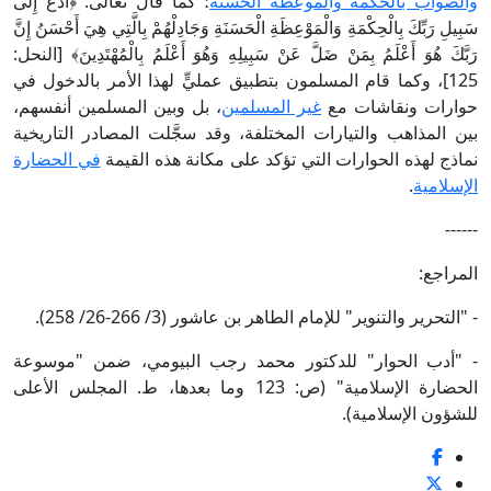
والصواب بالحكمة والموعظة الحسنة
؛ كما قال تعالى: ﴿ادْعُ إِلَى
سَبِيلِ رَبِّكَ بِالْحِكْمَةِ وَالْمَوْعِظَةِ الْحَسَنَةِ وَجَادِلْهُمْ بِالَّتِي هِيَ أَحْسَنُ إِنَّ
رَبَّكَ هُوَ أَعْلَمُ بِمَنْ ضَلَّ عَنْ سَبِيلِهِ وَهُوَ أَعْلَمُ بِالْمُهْتَدِينَ﴾ [النحل:
125]، وكما قام المسلمون بتطبيق عمليٍّ لهذا الأمر بالدخول في
حوارات ونقاشات مع
غير المسلمين
، بل وبين المسلمين أنفسهم،
بين المذاهب والتيارات المختلفة، وقد سجَّلت المصادر التاريخية
نماذج لهذه الحوارات التي تؤكد على مكانة هذه القيمة
في الحضارة
الإسلامية
.
------
المراجع:
- "التحرير والتنوير" للإمام الطاهر بن عاشور (3/ 266-26/ 258).
- "أدب الحوار" للدكتور محمد رجب البيومي، ضمن "موسوعة
الحضارة الإسلامية" (ص: 123 وما بعدها، ط. المجلس الأعلى
للشؤون الإسلامية).