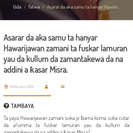
Gida
Fatwa
Asarar da aka samu ta hanyar Hawari...
Asarar da aka samu ta hanyar
Hawarijawan zamani ta fuskar lamuran
yau da kullum da zamantakewa da na
addini a ƙasar Misra.
16 Faburairu 2023
TAMBAYA
Ta yaya Hawarijawan zamani suka yi ɓarna kuma suka cutar
da al’umma ta fuskar lamuran yau da kullum da
zamantakewa da na addini a ƙasar Misra?