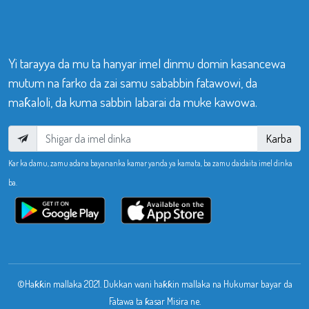
Yi tarayya da mu ta hanyar imel dinmu domin kasancewa
mutum na farko da zai samu sababbin fatawowi, da
maƙaloli, da kuma sabbin labarai da muke kawowa.
Karba
Kar ka damu, zamu adana bayananka kamar yanda ya kamata, ba zamu daidaita imel dinka
ba.
©Haƙƙin mallaka 2021. Dukkan wani haƙƙin mallaka na Hukumar bayar da
Fatawa ta ƙasar Misira ne.