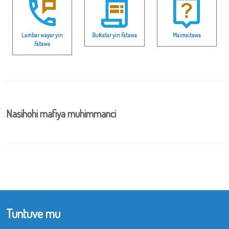
Lambar wayar yin
Buƙatar yin Fatawa
Maimaitawa
Fatawa
Nasihohi mafiya muhimmanci
Tuntuve mu