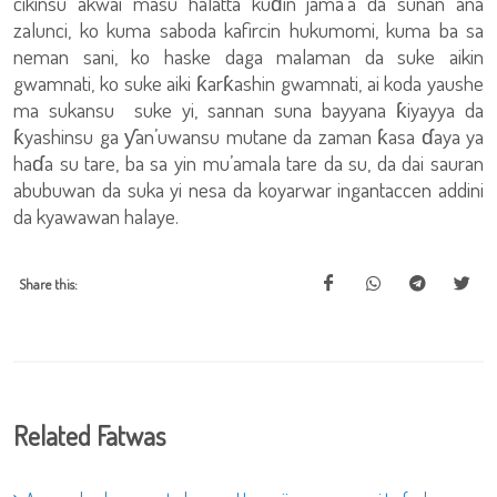
cikinsu akwai masu halatta kuɗin jama’a da sunan ana
zalunci, ko kuma saboda kafircin hukumomi, kuma ba sa
neman sani, ko haske daga malaman da suke aikin
gwamnati, ko suke aiki ƙarƙashin gwamnati, ai koda yaushe
ma sukansu suke yi, sannan suna bayyana ƙiyayya da
ƙyashinsu ga ƴan’uwansu mutane da zaman ƙasa ɗaya ya
haɗa su tare, ba sa yin mu’amala tare da su, da dai sauran
abubuwan da suka yi nesa da koyarwar ingantaccen addini
da kyawawan halaye.
Share this:
Related Fatwas