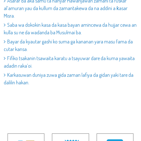
Asarar da aka samu ta hanyar Hawarijawan zamani ta fuskar
al’amuran yau da kullum da zamantakewa da na addini a ƙasar
Misra.
Saba wa dokokin kasa da kasa bayan amincewa da hujjar cewa an
kulla su ne da wadanda ba Musulmai ba.
Bayar da kyautar gashi ko suma ga kananan yara masu fama da
cutar kansa.
Fifiko tsakanin tsawaita karatu a tsayuwar dare da kuma yawaita
adadin raka’oi.
Karkasuwan duniya zuwa gida zaman lafiya da gidan yaki tare da
dalilin hakan.