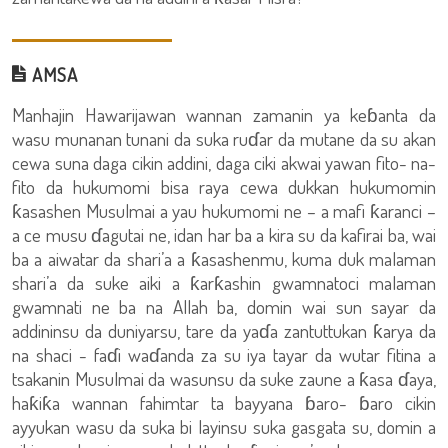
AMSA
Manhajin Hawarijawan wannan zamanin ya keɓanta da
wasu munanan tunani da suka ruɗar da mutane da su akan
cewa suna daga cikin addini, daga ciki akwai yawan fito- na-
fito da hukumomi bisa raya cewa dukkan hukumomin
ƙasashen Musulmai a yau hukumomi ne – a mafi ƙaranci –
a ce musu ɗagutai ne, idan har ba a kira su da kafirai ba, wai
ba a aiwatar da shari’a a ƙasashenmu, kuma duk malaman
shari’a da suke aiki a ƙarƙashin gwamnatoci malaman
gwamnati ne ba na Allah ba, domin wai sun sayar da
addininsu da duniyarsu, tare da yaɗa zantuttukan ƙarya da
na shaci - faɗi waɗanda za su iya tayar da wutar fitina a
tsakanin Musulmai da wasunsu da suke zaune a ƙasa ɗaya,
haƙiƙa wannan fahimtar ta bayyana ɓaro- ɓaro cikin
ayyukan wasu da suka bi layinsu suka gasgata su, domin a