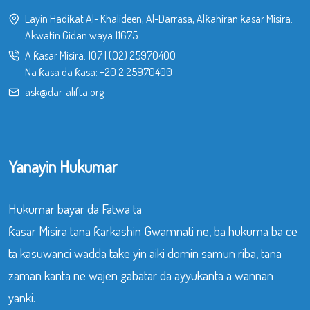
Layin Hadiƙat Al- Khalideen, Al-Darrasa, Alƙahiran ƙasar Misira.
Akwatin Gidan waya 11675
A ƙasar Misira:
107
|
(02) 25970400
Na ƙasa da ƙasa:
+20 2 25970400
ask@dar-alifta.org
Yanayin Hukumar
Hukumar bayar da Fatwa ta
ƙasar Misira tana ƙarkashin Gwamnati ne, ba hukuma ba ce
ta kasuwanci wadda take yin aiki domin samun riba, tana
zaman kanta ne wajen gabatar da ayyukanta a wannan
yanki.