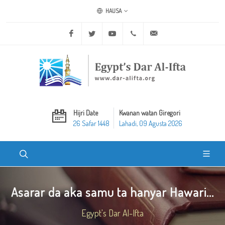
HAUSA
Facebook
Twitter
Youtube
+20 2 25970400
ask@dar-alifta.org
Hijri Date
Kwanan watan Giregori
26 Safar 1448
Lahadi, 09 Agusta 2026
Asarar da aka samu ta hanyar Hawari...
Egypt's Dar Al-Ifta