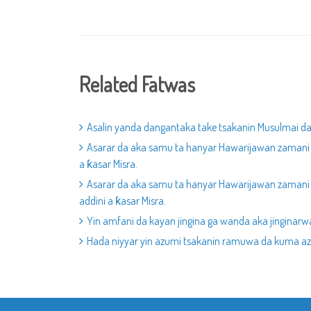
Related Fatwas
Asalin yanda dangantaka take tsakanin Musulmai d
Asarar da aka samu ta hanyar Hawarijawan zamani 
a ƙasar Misra.
Asarar da aka samu ta hanyar Hawarijawan zamani 
addini a ƙasar Misra.
Yin amfani da kayan jingina ga wanda aka jinginarw
Hada niyyar yin azumi tsakanin ramuwa da kuma a