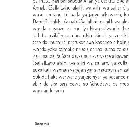
ba Musulmai ba; saboda Allah ya ce: (Ku cika alk
Annabi (SallalLahu alaiHi wa alihi wa sallam)
wasu mutane, to kada ya janye alkawarin, ko 
Dauda]. Hakika Annabi (SallalLahu alaiHi wa ali
wanda a yanzu za mu iya kiran alkwarin da s
tattalin arziki” yana daga cikin abin da ya zo ci
tare da muminai matukar sun kasance a halin y
wanda yake taimaka musu, sanna kuma za su 
hari) sai dai fa Yahudawa sun warware alkawari
(SallalLahu alaiHi wa alihi wa sallam) ya kul
suka kalli wannan yarjejeniyar a matsayin an z
duk da haka warware yarjejeniyar ya kasance n
abin da aka sani cewa su Yahudawa da mush
wancan lokacin.
Share this: