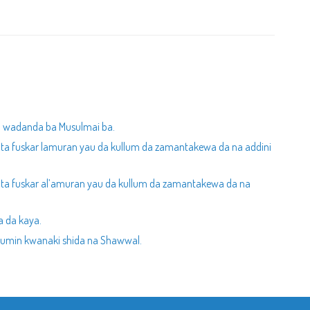
a wadanda ba Musulmai ba.
ta fuskar lamuran yau da kullum da zamantakewa da na addini
ta fuskar al’amuran yau da kullum da zamantakewa da na
a da kaya.
zumin kwanaki shida na Shawwal.