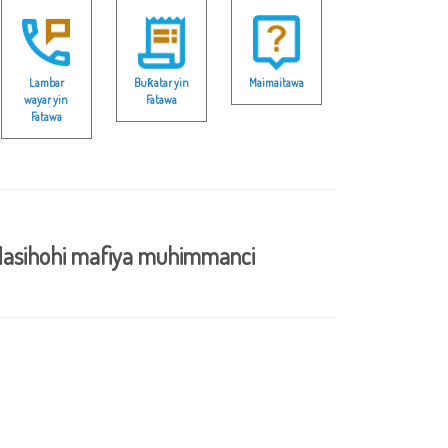
Lambar
Buƙatar yin
Maimaitawa
wayar yin
Fatawa
Fatawa
asihohi mafiya muhimmanci