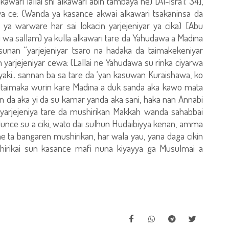
awari lallai shi alkawari abin tambaya ne) [Al-isra’i: 34],
 ya ce: (Wanda ya kasance akwai alkawari tsakaninsa da
ya warware har sai lokacin yarjejeniyar ya cika) [Abu
hi wa sallam) ya kulla alkawari tare da Yahudawa a Madina
unan “yarjejeniyar tsaro na hadaka da taimakekeniyar
kin yarjejeniyar cewa: (Lallai ne Yahudawa su rinka ciyarwa
aki.. sannan ba sa tare da ‘yan kasuwan Kuraishawa, ko
taimaka wurin kare Madina a duk sanda aka kawo mata
n da aka yi da su kamar yanda aka sani, haka nan Annabi
la yarjejeniya tare da mushirikan Makkah wanda sahabbai
alunce su a ciki, wato dai sulhun Hudaibiyya kenan, amma
e ta bangaren mushirikan, har wala yau, yana daga cikin
irikai sun kasance mafi nuna kiyayya ga Musulmai a