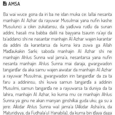
AMSA
Ba wai wuce gona da iri ba ne idan muka ce: lallai nesanta
manhajin Al Azhar da rayuwar Musulmai yana nufin kashe
Musulunci a cikin zukatansu, da yaɗuwa ruɗu da sunan
addini, hasali ma babba dalili na bayyana tsaurin ra’ayi da
ta’addanci shi ne nasantar manhajin Al Azhar wajen karantar
da addini da karantarsa da kuma kira zuwa ga Allah
Maɗaukakin Sarki; saboda manhajin Al Azhar shi ne
manhajin Ahlus Sunna wal jama’a, nesantarsa yana nufin
nesanta manhajin Ahlus Sunna mai daraja, gwargwadon
tangarɗar da aka samu wajen aiwatar da manhajin Al Azhar
a rayuwar Musulmai, gwargwadon irin tangarɗar da za ta
faru a addininsu, shi kuwa samun tangarɗa a addinin
Musulmi, samun tangarɗa ne a rayuwarsa ta duniya da ta
lahira, manhajin Al Azhar, ko kuma mu ce manhajin Ahlus
Sunna ya ginu ne akan manyan ginshiƙai guda uku, ga su a
jere: Aƙidar Ahlus Sunna wal jama’a (Aƙidar Asha’ira, da
Maturidiyya, da Fudhala’ul Hanabila), da kuma bin ɗaya daga