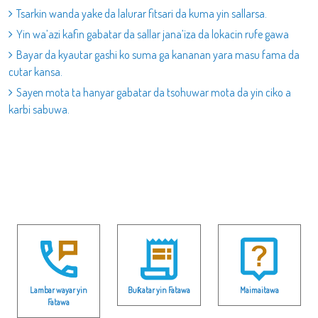
Tsarkin wanda yake da lalurar fitsari da kuma yin sallarsa.
Yin wa’azi kafin gabatar da sallar jana’iza da lokacin rufe gawa
Bayar da kyautar gashi ko suma ga kananan yara masu fama da
cutar kansa.
Sayen mota ta hanyar gabatar da tsohuwar mota da yin ciko a
karbi sabuwa.
Lambar wayar yin
Buƙatar yin Fatawa
Maimaitawa
Fatawa