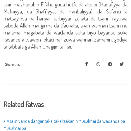
cikin mazhabobin Fiƙihu guda huɗu da ake bi (Hanafiyya, da
Malikiyya, da Shafi’iyya, da Hanbaliyya), da Sufanci a
matsayinsa na hanyar tarbiyyar zukata da tsarin rayuwa
saboda Allah mai girma da ɗaukaka, akan wannan tsarin ne
malamai magabata da waɗanda suka biyo bayansu suka
kasance a tsawon lokaci har zuwa wannan zamanin, godiya
ta tabbata ga Allah Unagijin talikai.
Share this:
Related Fatwas
Asalin yanda dangantaka take tsakanin Musulmai da wadanda ba
Musulmai ba.