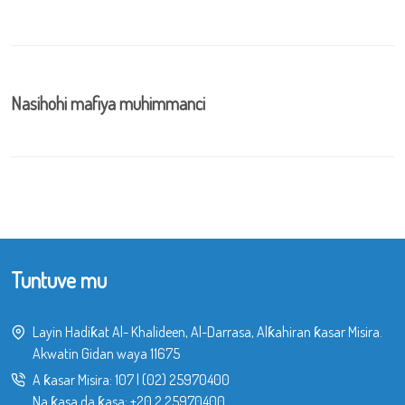
Nasihohi mafiya muhimmanci
Tuntuve mu
Layin Hadiƙat Al- Khalideen, Al-Darrasa, Alƙahiran ƙasar Misira.
Akwatin Gidan waya 11675
A ƙasar Misira:
107
|
(02) 25970400
Na ƙasa da ƙasa:
+20 2 25970400