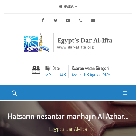
HAUSA
Facebook
Twitter
Youtube
+20 2 25970400
ask@dar-alifta.org
Hijri Date
Kwanan watan Giregori
25 Safar 1448
Asabar, 08 Agusta 2026
Hatsarin nesantar manhajin Al Azhar...
Egypt's Dar Al-Ifta