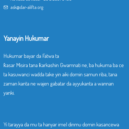
ask@dar-alifta.org
Yanayin Hukumar
Hukumar bayar da Fatwa ta
ƙasar Misira tana ƙarkashin Gwamnati ne, ba hukuma ba ce
ta kasuwanci wadda take yin aiki domin samun riba, tana
zaman kanta ne wajen gabatar da ayyukanta a wannan
yanki.
Yi tarayya da mu ta hanyar imel dinmu domin kasancewa