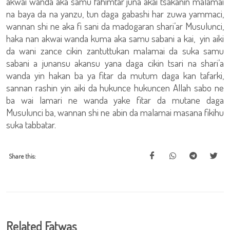
akwai wanda aka samu fahimtar juna akai tsakanin malamai
na baya da na yanzu, tun daga gabashi har zuwa yammaci,
wannan shi ne aka fi sani da madogaran shari’ar Musulunci,
haka nan akwai wanda kuma aka samu sabani a kai, yin aiki
da wani zance cikin zantuttukan malamai da suka samu
sabani a junansu akansu yana daga cikin tsari na shari’a
wanda yin hakan ba ya fitar da mutum daga kan tafarki,
sannan rashin yin aiki da hukunce hukuncen Allah sabo ne
ba wai lamari ne wanda yake fitar da mutane daga
Musulunci ba, wannan shi ne abin da malamai masana fikihu
suka tabbatar.
Share this:
Related Fatwas