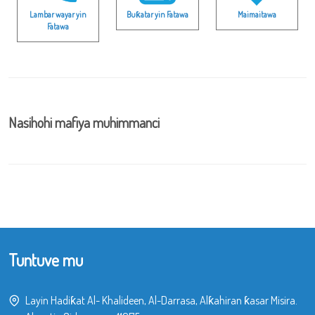
Lambar wayar yin
Buƙatar yin Fatawa
Maimaitawa
Fatawa
Nasihohi mafiya muhimmanci
Tuntuve mu
Layin Hadiƙat Al- Khalideen, Al-Darrasa, Alƙahiran ƙasar Misira.