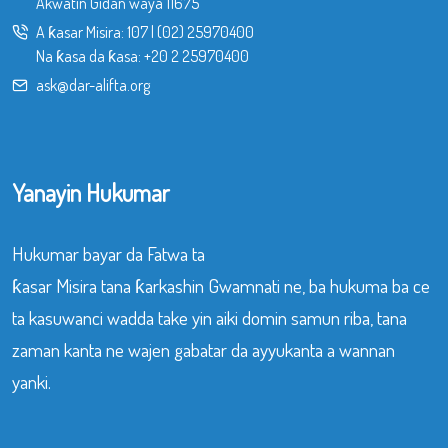
Akwatin Gidan waya 11675
A ƙasar Misira:
107
|
(02) 25970400
Na ƙasa da ƙasa:
+20 2 25970400
ask@dar-alifta.org
Yanayin Hukumar
Hukumar bayar da Fatwa ta
ƙasar Misira tana ƙarkashin Gwamnati ne, ba hukuma ba ce
ta kasuwanci wadda take yin aiki domin samun riba, tana
zaman kanta ne wajen gabatar da ayyukanta a wannan
yanki.