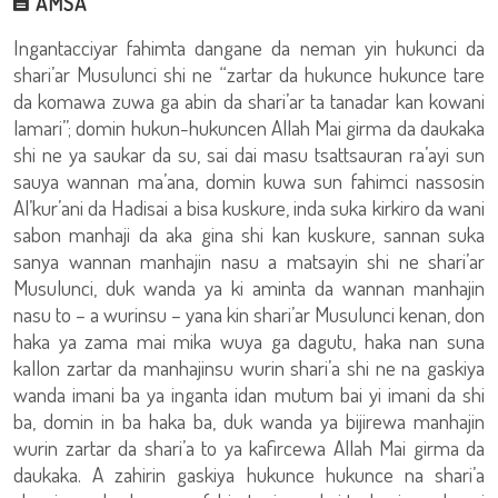
AMSA
Ingantacciyar fahimta dangane da neman yin hukunci da
shari’ar Musulunci shi ne “zartar da hukunce hukunce tare
da komawa zuwa ga abin da shari’ar ta tanadar kan kowani
lamari”; domin hukun-hukuncen Allah Mai girma da daukaka
shi ne ya saukar da su, sai dai masu tsattsauran ra’ayi sun
sauya wannan ma’ana, domin kuwa sun fahimci nassosin
Al’kur’ani da Hadisai a bisa kuskure, inda suka kirkiro da wani
sabon manhaji da aka gina shi kan kuskure, sannan suka
sanya wannan manhajin nasu a matsayin shi ne shari’ar
Musulunci, duk wanda ya ki aminta da wannan manhajin
nasu to – a wurinsu – yana kin shari’ar Musulunci kenan, don
haka ya zama mai mika wuya ga dagutu, haka nan suna
kallon zartar da manhajinsu wurin shari’a shi ne na gaskiya
wanda imani ba ya inganta idan mutum bai yi imani da shi
ba, domin in ba haka ba, duk wanda ya bijirewa manhajin
wurin zartar da shari’a to ya kafircewa Allah Mai girma da
daukaka. A zahirin gaskiya hukunce hukunce na shari’a