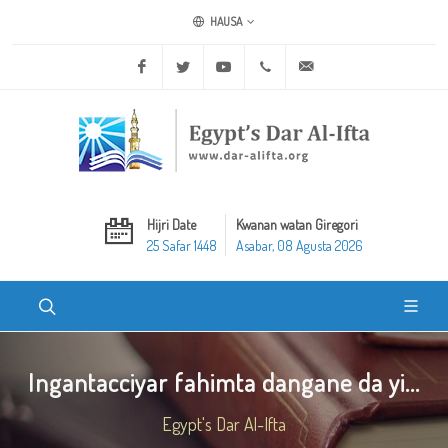
HAUSA
Facebook
Twitter
Youtube
+20 2 25970400
ask@dar-alifta.org
Hijri Date
Kwanan watan Giregori
25 Safar 1448
Asabar, 08 Agusta 2026
Ingantacciyar fahimta dangane da yi...
Egypt's Dar Al-Ifta