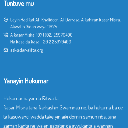
Tuntuve mu
Layin Hadiƙat Al- Khalideen, Al-Darrasa, Alƙahiran ƙasar Misira.
Akwatin Gidan waya 11675
A ƙasar Misira:
107
|
(02) 25970400
Na ƙasa da ƙasa:
+20 2 25970400
ask@dar-alifta.org
Yanayin Hukumar
Hukumar bayar da Fatwa ta
ƙasar Misira tana ƙarkashin Gwamnati ne, ba hukuma ba ce
ta kasuwanci wadda take yin aiki domin samun riba, tana
zaman kanta ne wajen gabatar da ayyukanta a wannan