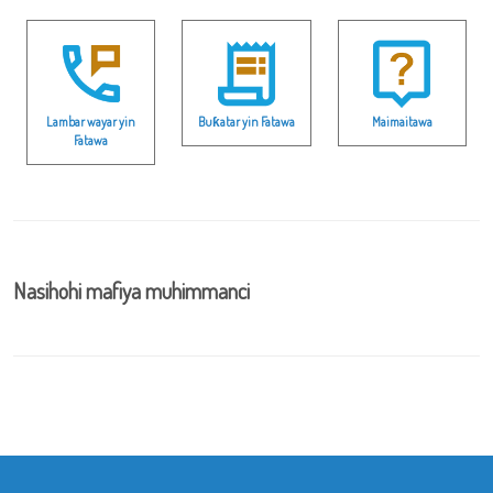
Lambar wayar yin
Buƙatar yin Fatawa
Maimaitawa
Fatawa
Nasihohi mafiya muhimmanci