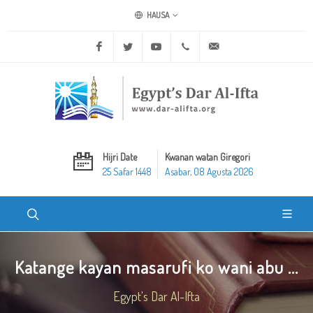
HAUSA
Facebook
Twitter
Youtube
+20 2 25970400
ask@dar-alifta.org
Hijri Date
Kwanan watan Giregori
25 Safar 1448
Asabar, 08 Agusta 2026
Katange kayan masarufi ko wani abu ...
Egypt's Dar Al-Ifta