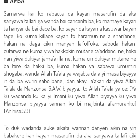
AMSA
Samarwa kai ko rabauta da kayan masarufin da aka
sanyawa tallafi ga wanda bai cancanta ba, ko mamaye kayan
ta hanyar da bai dace ba, ko sayar da kayan a kasuwar bayan
fage, ko kuma killace kayan to haramun ne a shari’ance,
hakan na daga cikin manyan laifuffuka, saboda hakan
cutarwa ne kuma yiwa hakkokin mutane ta’addanci ne, haka
nan yiwa dukiyar jama’a illa ne, kuma cin dukiyar mutane ne
ba tare da hakki ba, kuma hakan ya sabawa umurnin
shugaba, wanda Allah Ta’ala ya wajabta da a yi masa biyayya
in dai ba wurin sabo bane, idan akayi la’akari da yiwa Allah
Ta’ala da Manzonsa S.A.W. biyayya, to Allah Ta’ala ya ce: (Ya
ku wadanda ku ka yi Imani ku yiwa Allah biyayya ku yiwa
Manzonsa biyayya sannan ku bi majibinta al’amuranku)
{An’nisa:59}
To duk wadanda suke aikata wannan danyen aikin na yin
babakere kan kayan masarufin da aka sanyawa tallafi ciki