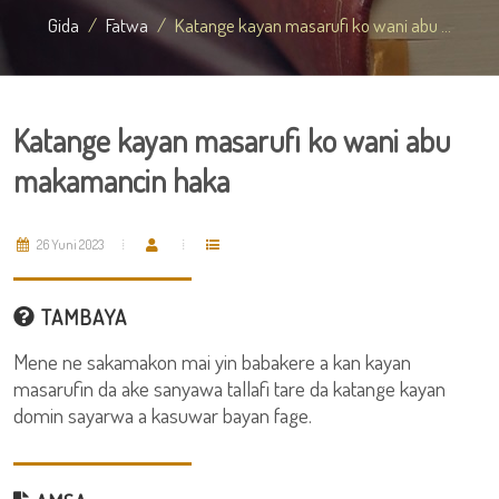
Gida
Fatwa
Katange kayan masarufi ko wani abu ...
Katange kayan masarufi ko wani abu
makamancin haka
26 Yuni 2023
TAMBAYA
Mene ne sakamakon mai yin babakere a kan kayan
masarufin da ake sanyawa tallafi tare da katange kayan
domin sayarwa a kasuwar bayan fage.