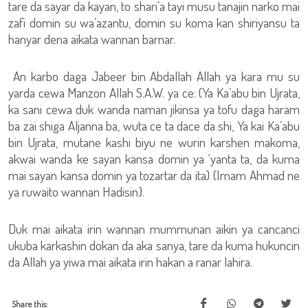
tare da sayar da kayan, to shari’a tayi musu tanajin narko mai
zafi domin su wa’azantu, domin su koma kan shiriyansu ta
hanyar dena aikata wannan barnar.
An karbo daga Jabeer bin Abdallah Allah ya kara mu su
yarda cewa Manzon Allah S.A.W. ya ce: (Ya Ka’abu bin Ujrata,
ka sani cewa duk wanda naman jikinsa ya tofu daga haram
ba zai shiga Aljanna ba, wuta ce ta dace da shi, Ya kai Ka’abu
bin Ujrata, mutane kashi biyu ne wurin karshen makoma,
akwai wanda ke sayan kansa domin ya ‘yanta ta, da kuma
mai sayan kansa domin ya tozartar da ita) {Imam Ahmad ne
ya ruwaito wannan Hadisin}.
Duk mai aikata irin wannan mummunan aikin ya cancanci
ukuba karkashin dokan da aka sanya, tare da kuma hukuncin
da Allah ya yiwa mai aikata irin hakan a ranar lahira.
Share this: