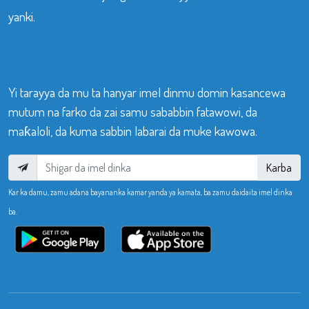
yanki.
Yi tarayya da mu ta hanyar imel dinmu domin kasancewa
mutum na farko da zai samu sababbin fatawowi, da
maƙaloli, da kuma sabbin labarai da muke kawowa.
Karba
Kar ka damu, zamu adana bayananka kamar yanda ya kamata, ba zamu daidaita imel dinka
ba.