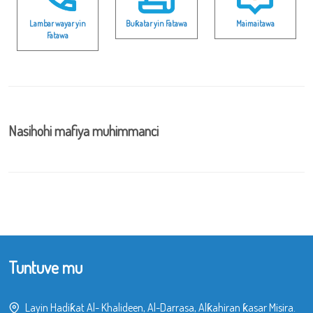
Lambar wayar yin
Buƙatar yin Fatawa
Maimaitawa
Fatawa
Nasihohi mafiya muhimmanci
Tuntuve mu
Layin Hadiƙat Al- Khalideen, Al-Darrasa, Alƙahiran ƙasar Misira.