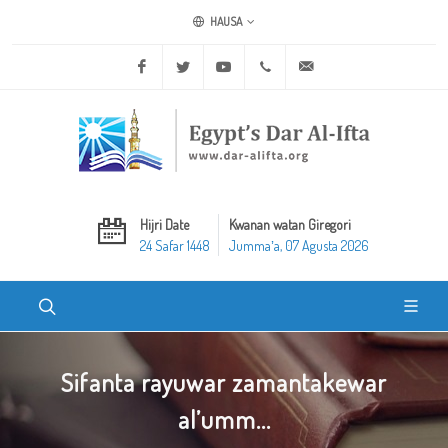
HAUSA
Facebook
Twitter
Youtube
+20 2 25970400
ask@dar-alifta.org
Hijri Date
Kwanan watan Giregori
24 Safar 1448
Jummaʼa, 07 Agusta 2026
Sifanta rayuwar zamantakewar
al’umm...