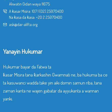
Akwatin Gidan waya 11675
A ƙasar Misira:
107
|
(02) 25970400
Na ƙasa da ƙasa:
+20 2 25970400
ask@dar-alifta.org
Yanayin Hukumar
Hukumar bayar da Fatwa ta
ƙasar Misira tana ƙarkashin Gwamnati ne, ba hukuma ba ce
ta kasuwanci wadda take yin aiki domin samun riba, tana
zaman kanta ne wajen gabatar da ayyukanta a wannan
yanki.