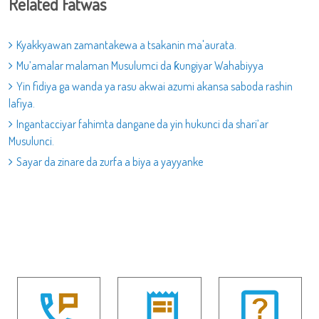
Related Fatwas
Kyakkyawan zamantakewa a tsakanin ma'aurata.
Mu’amalar malaman Musulumci da ƙungiyar Wahabiyya
Yin fidiya ga wanda ya rasu akwai azumi akansa saboda rashin
lafiya.
Ingantacciyar fahimta dangane da yin hukunci da shari’ar
Musulunci.
Sayar da zinare da zurfa a biya a yayyanke