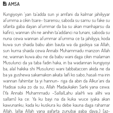
AMSA
Kungiyoyin ‘yan ta’adda sun yi amfani da kalmar jahiliyyar
al’umma a cikin tsare- tsarensu, saboda su samu su fake su
sifanta gaba dayan al’ummar da ba su akan manhajarsu da
kafirci, wannan shi ne ainihin ta’addanci na tunani, saboda su
nuna cewa wannan al’ummar al’umma ce ta jahiliyya, koda
kuwa sun shaida babu abin bauta wa da gaskiya sai Allah,
sun kuma shaida cewa Annabi Muhammadu manzon Allah
ne, wannan kuwa abu ne da babu wani daga cikin malaman
Musulunci da ya taba fadin haka, in ba wadannan kungiyoyi
ba, alal hakika shi Musulunci wani tabbataccen akida ne da
ba ya gushewa sakamakon aikata laifi ko sabo, hasali ma irin
wannan fahimtar ta yi hannun- riga da abin da Alkur’ani da
Hadisai suka zo da su, Allah Madaukakin Sarki yana cewa:
(Ya Annabi Muhammadu –SallalLahu alaiHi wa alihi wa
sallam) ka ce: Ya ku bayi na da kuka wuce iyaka akan
kawunanku, kada ku kuskura ku debe kauna daga rahamar
Allah, lallai Allah yana gafarta zunubai gaba daya..) [az-