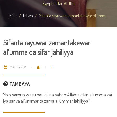
Egypt's Dar Al-Ifta
Gida
Fatwa
Sifanta rayuwar zamantakewar al’umm...
Sifanta rayuwar zamantakewar
al’umma da sifar jahiliyya
07 Agusta 2023
TAMBAYA
Shin samun wasu nau’o’i na sabon Allah a cikin al’umma zai
iya sanya al’ummar ta zama al’ummar jahiliyya?