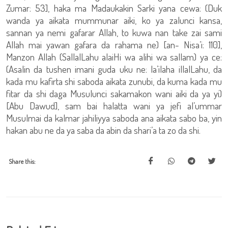
Zumar: 53], haka ma Madaukakin Sarki yana cewa: (Duk
wanda ya aikata mummunar aiki, ko ya zalunci kansa,
sannan ya nemi gafarar Allah, to kuwa nan take zai sami
Allah mai yawan gafara da rahama ne) [an- Nisa’i: 110],
Manzon Allah (SallalLahu alaiHi wa alihi wa sallam) ya ce:
(Asalin da tushen imani guda uku ne: la’ilaha illalLahu, da
kada mu kafirta shi saboda aikata zunubi, da kuma kada mu
fitar da shi daga Musulunci sakamakon wani aiki da ya yi)
[Abu Dawud], sam bai halatta wani ya jefi al’ummar
Musulmai da kalmar jahiliyya saboda ana aikata sabo ba, yin
hakan abu ne da ya saba da abin da shari’a ta zo da shi.
Share this: