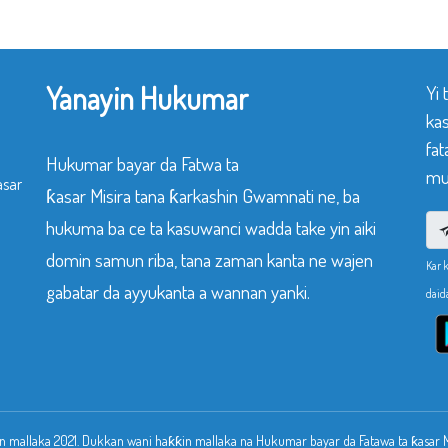
Yanayin Hukumar
Yi
ka
fat
Hukumar bayar da Fatwa ta
mu
asar
ƙasar Misira tana ƙarkashin Gwamnati ne, ba
hukuma ba ce ta kasuwanci wadda take yin aiki
domin samun riba, tana zaman kanta ne wajen
Kar 
gabatar da ayyukanta a wannan yanki.
daid
 mallaka 2021. Dukkan wani haƙƙin mallaka na Hukumar bayar da Fatawa ta ƙasar Mi