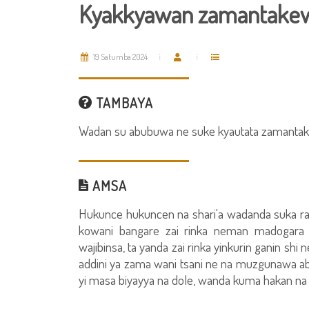
Kyakkyawan zamantakewa
19 Satumba 2024
TAMBAYA
Wadan su abubuwa ne suke kyautata zamantake
AMSA
Hukunce hukuncen na shari'a wadanda suka rat
kowani bangare zai rinka neman madogara n
wajibinsa, ta yanda zai rinka yinkurin ganin shi
addini ya zama wani tsani ne na muzgunawa a
yi masa biyayya na dole, wanda kuma hakan na 