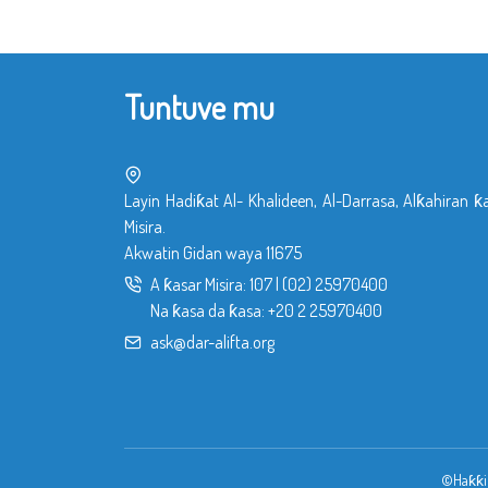
Tuntuve mu
Layin Hadiƙat Al- Khalideen, Al-Darrasa, Alƙahiran ƙ
Misira.
Akwatin Gidan waya 11675
A ƙasar Misira:
107
|
(02) 25970400
Na ƙasa da ƙasa:
+20 2 25970400
ask@dar-alifta.org
©Haƙƙin