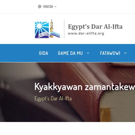
HAUSA
GIDA
GAME DA MU
FATAWOWI
Kyakkyawan zamantakewa 
Egypt's Dar Al-Ifta