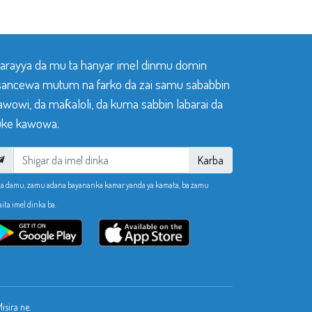
 tarayya da mu ta hanyar imel dinmu domin
sancewa mutum na farko da zai samu sababbin
awowi, da maƙaloli, da kuma sabbin labarai da
ke kawowa.
Karba
ka damu, zamu adana bayananka kamar yanda ya kamata, ba zamu
aita imel dinka ba.
sira ne.