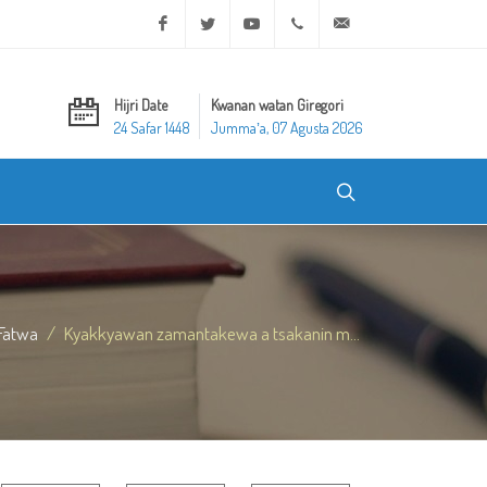
Facebook
Twitter
Youtube
+20 2 25970400
ask@dar-alifta.org
Hijri Date
Kwanan watan Giregori
24 Safar 1448
Jummaʼa, 07 Agusta 2026
Fatwa
Kyakkyawan zamantakewa a tsakanin m...