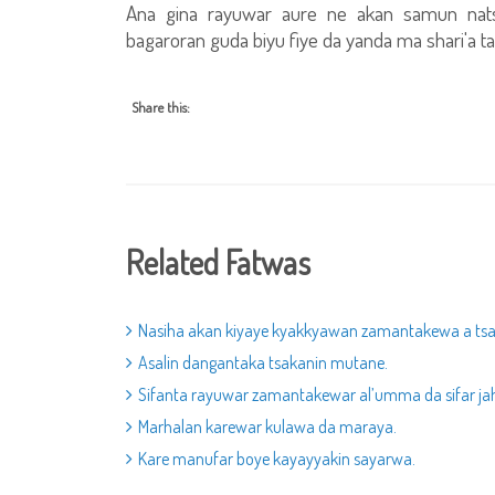
Ana gina rayuwar aure ne akan samun nats
bagaroran guda biyu fiye da yanda ma shari'a 
Share this:
Related Fatwas
Nasiha akan kiyaye kyakkyawan zamantakewa a tsa
Asalin dangantaka tsakanin mutane.
Sifanta rayuwar zamantakewar al’umma da sifar jah
Marhalan karewar kulawa da maraya.
Kare manufar boye kayayyakin sayarwa.