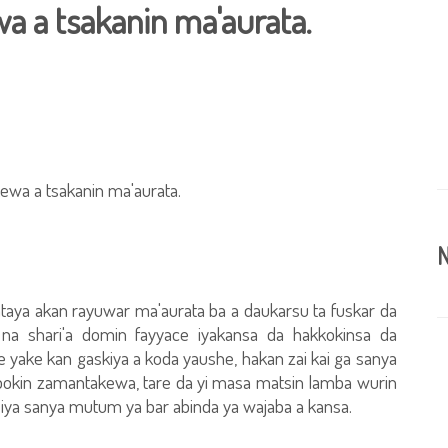
 a tsakanin ma'aurata.
wa a tsakanin ma'aurata.
N
aya akan rayuwar ma'aurata ba a daukarsu ta fuskar da
a shari'a domin fayyace iyakansa da hakkokinsa da
 ne yake kan gaskiya a koda yaushe, hakan zai kai ga sanya
bokin zamantakewa, tare da yi masa matsin lamba wurin
iya sanya mutum ya bar abinda ya wajaba a kansa.