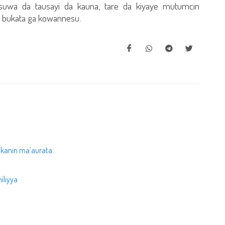
uwa da tausayi da kauna, tare da kiyaye mutumcin
ta bukata ga kowannesu.
kanin ma’aurata.
iliyya