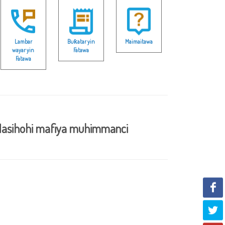
Lambar
Buƙatar yin
Maimaitawa
wayar yin
Fatawa
Fatawa
asihohi mafiya muhimmanci