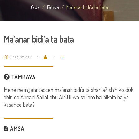
Gida
Fatwa
Ma’anar bidi’a ta bata
Ma’anar bidi’a ta bata
07 Agusta 2023
TAMBAYA
Mene ne inganntaccen ma’anar bidi’a ta shari’a? shin ko duk
abin da Annabi SallaLahu AlaiHi wa sallam bai aikata ba ya
kasance bata?
AMSA