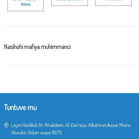
Fatawa
Nasihohi mafiya muhimmanci
Tuntuve mu
Layin Hadiƙat Al- Khalideen, Al-Darrasa, Alƙahiran ƙasar Misira.
Akwatin Gidan waya 11675