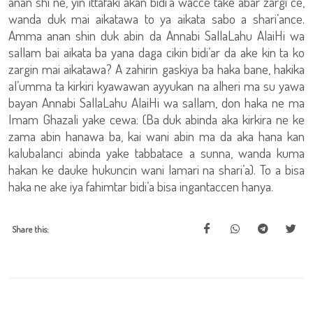
anan shi ne, yin ittafaki akan bidi’a wacce take abar zargi ce,
wanda duk mai aikatawa to ya aikata sabo a shari’ance.
Amma anan shin duk abin da Annabi SallaLahu AlaiHi wa
sallam bai aikata ba yana daga cikin bidi’ar da ake kin ta ko
zargin mai aikatawa? A zahirin gaskiya ba haka bane, hakika
al’umma ta kirkiri kyawawan ayyukan na alheri ma su yawa
bayan Annabi SallaLahu AlaiHi wa sallam, don haka ne ma
Imam Ghazali yake cewa: (Ba duk abinda aka kirkira ne ke
zama abin hanawa ba, kai wani abin ma da aka hana kan
kalubalanci abinda yake tabbatace a sunna, wanda kuma
hakan ke dauke hukuncin wani lamari na shari’a). To a bisa
haka ne ake iya fahimtar bidi’a bisa ingantaccen hanya.
Share this: