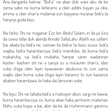
Ana danganta kalmar “Bidi’a” ne akan duk wani abu da ke
zama sabo ne kuma kirkirarre a cikin addini bayan ya cika,
amma a cikin shari’a malamai sun bayyana ma’anar bidi’a ta
hanyoyi guda biyu.
Na farko: Shi ne maganar Ezz bin Abdul Salam, in da ya lura
da cewa lallai duk abinda Annabi SallaLahu AlaiHi wa sallam
bai aikata ba bidi’a ne, sannan ita bidi’ar ta kasu zuwa: bidi’a
wajiba, bidi’a haramtacciya, bidi’a manduba, da kuma bidi’a
makaruha, sai bidi’a mubaha, hanyar sanin wadannan
kashe- kashen shi ne a sanya su a ma’aunin shari’a, idan
suka shiga cikin layin kyawawan abubuwa to sun zama
wajibi, idan kuma suka shiga layin haramci to sun kasance
ababen haramtawa, to haka dai lamuran suke.
Na biyu: Shi ne takaita bidi’a a matsayin abun zargi ne kawai,
kuma haramtacciya ce, kuma akan haka jamhorin malaman
fikihu suka tsaya a kai, abin da ke da muhimmanci garemu