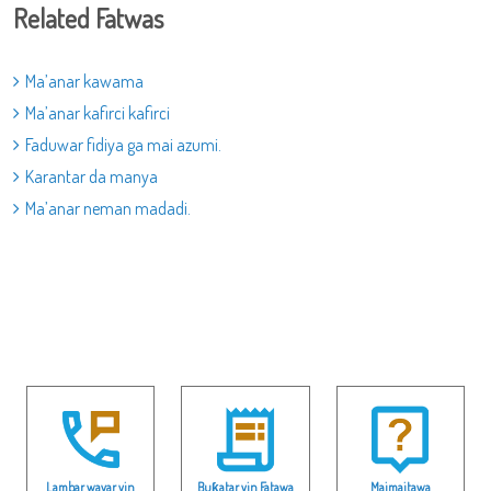
Related Fatwas
Ma’anar kawama
Ma’anar kafirci kafirci
Faduwar fidiya ga mai azumi.
Karantar da manya
Ma’anar neman madadi.
Lambar wayar yin
Buƙatar yin Fatawa
Maimaitawa