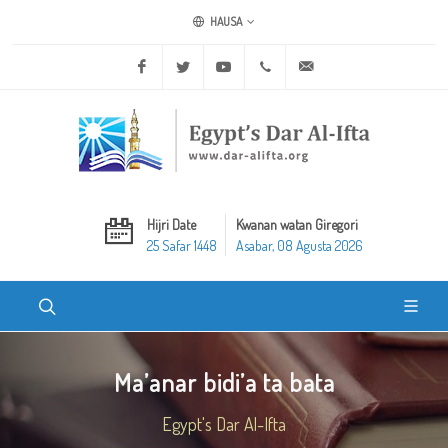
HAUSA
Facebook
Twitter
Youtube
+20 2 25970400
ask@dar-alifta.org
Hijri Date
Kwanan watan Giregori
25 Safar 1448
Asabar, 08 Agusta 2026
Ma’anar bidi’a ta bata
Egypt's Dar Al-Ifta