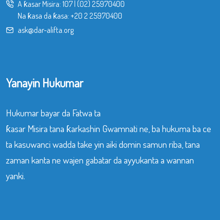
A ƙasar Misira:
107
|
(02) 25970400
Na ƙasa da ƙasa:
+20 2 25970400
ask@dar-alifta.org
Yanayin Hukumar
Hukumar bayar da Fatwa ta
ƙasar Misira tana ƙarkashin Gwamnati ne, ba hukuma ba ce
ta kasuwanci wadda take yin aiki domin samun riba, tana
zaman kanta ne wajen gabatar da ayyukanta a wannan
yanki.