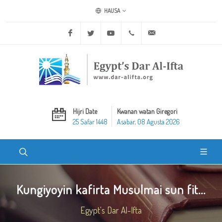
HAUSA
Facebook
Twitter
Youtube
+20 2 25970400
ask@dar-alifta.org
Hijri Date
Kwanan watan Giregori
25 Safar 1448
Asabar, 08 Agusta 2026
Kungiyoyin kafirta Musulmai sun fit...
Egypt's Dar Al-Ifta