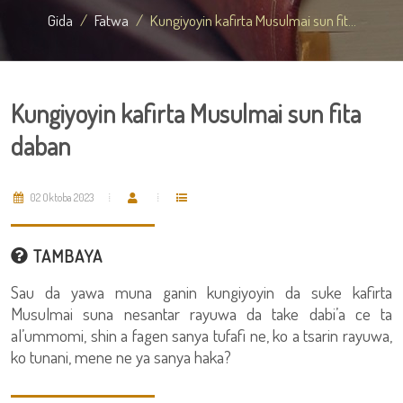
Gida
Fatwa
Kungiyoyin kafirta Musulmai sun fit...
Kungiyoyin kafirta Musulmai sun fita
daban
02 Oktoba 2023
TAMBAYA
Sau da yawa muna ganin kungiyoyin da suke kafirta
Musulmai suna nesantar rayuwa da take dabi’a ce ta
al’ummomi, shin a fagen sanya tufafi ne, ko a tsarin rayuwa,
ko tunani, mene ne ya sanya haka?