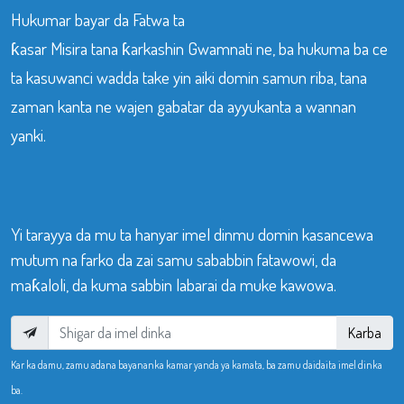
Hukumar bayar da Fatwa ta
ƙasar Misira tana ƙarkashin Gwamnati ne, ba hukuma ba ce
ta kasuwanci wadda take yin aiki domin samun riba, tana
zaman kanta ne wajen gabatar da ayyukanta a wannan
yanki.
Yi tarayya da mu ta hanyar imel dinmu domin kasancewa
mutum na farko da zai samu sababbin fatawowi, da
maƙaloli, da kuma sabbin labarai da muke kawowa.
Karba
Kar ka damu, zamu adana bayananka kamar yanda ya kamata, ba zamu daidaita imel dinka
ba.