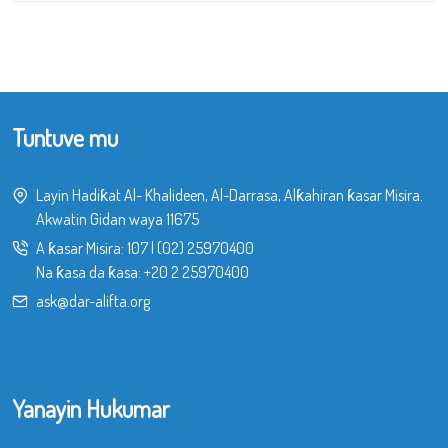
Tuntuve mu
Layin Hadiƙat Al- Khalideen, Al-Darrasa, Alƙahiran ƙasar Misira.
Akwatin Gidan waya 11675
A ƙasar Misira:
107
|
(02) 25970400
Na ƙasa da ƙasa:
+20 2 25970400
ask@dar-alifta.org
Yanayin Hukumar