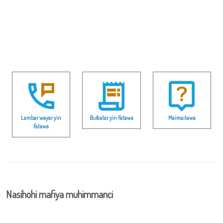
Lambar wayar yin
Buƙatar yin Fatawa
Maimaitawa
Fatawa
Nasihohi mafiya muhimmanci