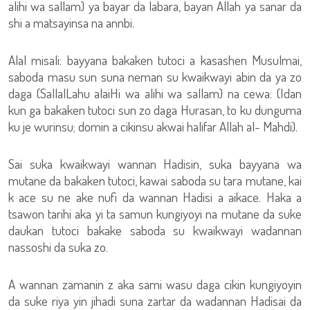
alihi wa sallam) ya bayar da labara, bayan Allah ya sanar da
shi a matsayinsa na annbi.
Alal misali: bayyana bakaken tutoci a kasashen Musulmai,
saboda masu sun suna neman su kwaikwayi abin da ya zo
daga (SallalLahu alaiHi wa alihi wa sallam) na cewa: (Idan
kun ga bakaken tutoci sun zo daga Hurasan, to ku dunguma
ku je wurinsu; domin a cikinsu akwai halifar Allah al- Mahdi).
Sai suka kwaikwayi wannan Hadisin, suka bayyana wa
mutane da bakaken tutoci, kawai saboda su tara mutane, kai
k ace su ne ake nufi da wannan Hadisi a aikace. Haka a
tsawon tarihi aka yi ta samun kungiyoyi na mutane da suke
daukan tutoci bakake saboda su kwaikwayi wadannan
nassoshi da suka zo.
A wannan zamanin z aka sami wasu daga cikin kungiyoyin
da suke riya yin jihadi suna zartar da wadannan Hadisai da