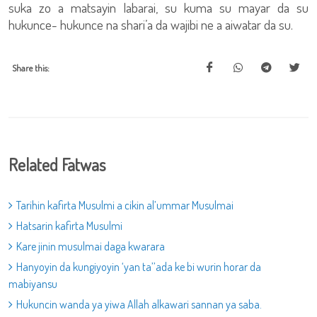
suka zo a matsayin labarai, su kuma su mayar da su
hukunce- hukunce na shari’a da wajibi ne a aiwatar da su.
Share this:
Related Fatwas
Tarihin kafirta Musulmi a cikin al’ummar Musulmai
Hatsarin kafirta Musulmi
Kare jinin musulmai daga kwarara
Hanyoyin da kungiyoyin ‘yan ta’’ada ke bi wurin horar da
mabiyansu
Hukuncin wanda ya yiwa Allah alkawari sannan ya saba.