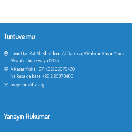
Tuntuve mu
Layin Hadiƙat Al- Khalideen, Al-Darrasa, Alƙahiran ƙasar Misira.
Akwatin Gidan waya 11675
A ƙasar Misira:
107
|
(02) 25970400
Na ƙasa da ƙasa:
+20 2 25970400
ask@dar-alifta.org
Yanayin Hukumar