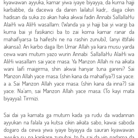
kyawawan ayyuka, kamar yiwa iyaye biyayya, da kuma hajji
karbabbe, da dacewa da daren lailatul kadr,.. daga cikin
hadisan da suka zo akan haka akwai fadin Annabi SallallaHu
AlaiHi wa AliHi wasallam: (Wanda ya yi hajji bai yi wargi ba
kuma bai yi fasikanci ba to zai koma kamar ranar da
mahaifiyarsa ta haifeshi ne na rashin zunubi), {anyi ittifaki
akansa}. An karbo daga Ibn Umar Allah ya kara musu yarda
cewa wani mutum yazo wurin Annabi SallallaHu AlaiHi wa
AliHi wasallam sai yace masa: Ya Manzon Allah ni na aikata
wani laifi maigirma, shin akwai hanyar tuna gareni? Sai
Manzon Allah yace masa: (shin kana da mahaifiya?) sai yace:
a a. Sai Manzon Allah yace masa: (shin kana da inna?) sai
yace: Na’am, sai Manzon Allah yace masa: (To kayi mata
biyayya). Tirmizi.
Sai dai ya kamata ga mutum kada ya rudu da wadannan
ayyukan na falala ya kutsa cikin aikata sabo, kawai saboda
dogaro da cewa yiwa iyaye biyayya da sauran kyawawan
ayyuka su na kankare zunubai, to fa sai da yin nadama da