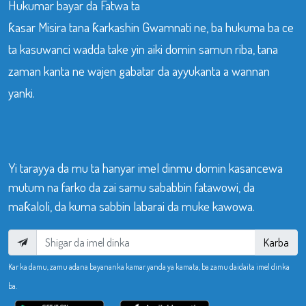
Hukumar bayar da Fatwa ta
ƙasar Misira tana ƙarkashin Gwamnati ne, ba hukuma ba ce
ta kasuwanci wadda take yin aiki domin samun riba, tana
zaman kanta ne wajen gabatar da ayyukanta a wannan
yanki.
Yi tarayya da mu ta hanyar imel dinmu domin kasancewa
mutum na farko da zai samu sababbin fatawowi, da
maƙaloli, da kuma sabbin labarai da muke kawowa.
Karba
Kar ka damu, zamu adana bayananka kamar yanda ya kamata, ba zamu daidaita imel dinka
ba.