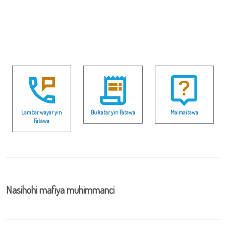
Lambar wayar yin
Buƙatar yin Fatawa
Maimaitawa
Fatawa
Nasihohi mafiya muhimmanci