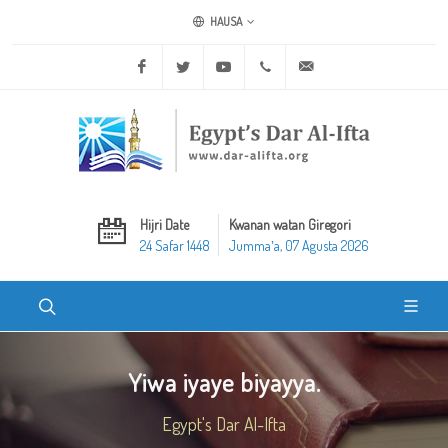
HAUSA
Facebook
Twitter
Youtube
+20 2 25970400
ask@dar-alifta.org
Hijri Date
Kwanan watan Giregori
24 Safar 1448
Jummaʼa, 07 Agusta 2026
Yiwa iyaye biyayya.
Egypt's Dar Al-Ifta