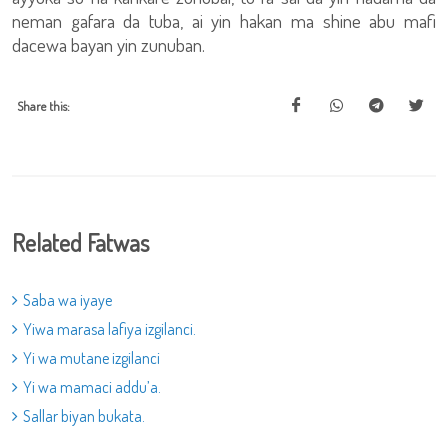
neman gafara da tuba, ai yin hakan ma shine abu mafi
dacewa bayan yin zunuban.
Share this:
Related Fatwas
Saba wa iyaye
Yiwa marasa lafiya izgilanci.
Yi wa mutane izgilanci
Yi wa mamaci addu’a.
Sallar biyan bukata.