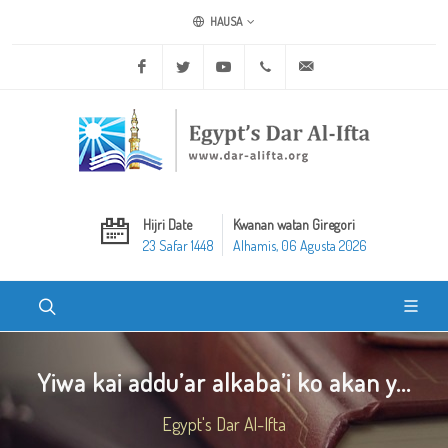
HAUSA
Facebook
Twitter
Youtube
+20 2 25970400
ask@dar-alifta.org
Hijri Date
Kwanan watan Giregori
23 Safar 1448
Alhamis, 06 Agusta 2026
Yiwa kai addu’ar alkaba’i ko akan y...
Egypt's Dar Al-Ifta