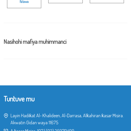
Fatawa
Nasihohi mafiya muhimmanci
Tuntuve mu
Layin Hadiƙat Al- Khalideen, Al-Darrasa, Alƙahiran ƙasar Misira.
Akwatin Gidan waya 11675
A ƙasar Misira:
107
|
(02) 25970400