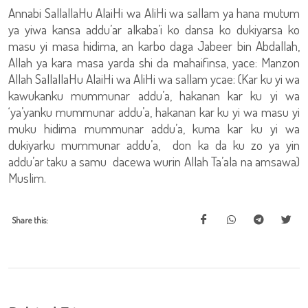
Annabi SallallaHu AlaiHi wa AliHi wa sallam ya hana mutum
ya yiwa kansa addu’ar alkaba’i ko dansa ko dukiyarsa ko
masu yi masa hidima, an karbo daga Jabeer bin Abdallah,
Allah ya kara masa yarda shi da mahaifinsa, yace: Manzon
Allah SallallaHu AlaiHi wa AliHi wa sallam ycae: (Kar ku yi wa
kawukanku mummunar addu’a, hakanan kar ku yi wa
‘ya’yanku mummunar addu’a, hakanan kar ku yi wa masu yi
muku hidima mummunar addu’a, kuma kar ku yi wa
dukiyarku mummunar addu’a, don ka da ku zo ya yin
addu’ar taku a samu dacewa wurin Allah Ta’ala na amsawa)
Muslim.
Share this: