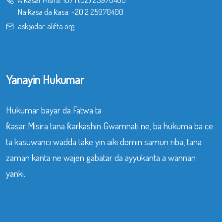
Na ƙasa da ƙasa:
+20 2 25970400
ask@dar-alifta.org
Yanayin Hukumar
Hukumar bayar da Fatwa ta
ƙasar Misira tana ƙarkashin Gwamnati ne, ba hukuma ba ce
ta kasuwanci wadda take yin aiki domin samun riba, tana
zaman kanta ne wajen gabatar da ayyukanta a wannan
yanki.