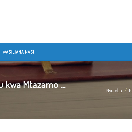
WASILIANA NASI
 kwa Mtazamo ...
Nyumba
F