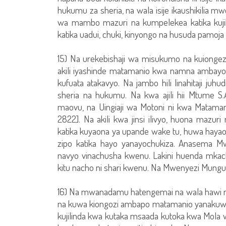
hukumu za sheria, na wala isije ikaushikili
wa mambo mazuri na kumpelekea katika kujih
katika uadui, chuki, kinyongo na husuda pa
15) Na urekebishaji wa misukumo na kuionge
akili iyashinde matamanio kwa namna ambayo 
kufuata atakavyo. Na jambo hili linahitaji juh
sheria na hukumu. Na kwa ajili hii Mtume S
maovu, na Uingiaji wa Motoni ni kwa Matama
2822]. Na akili kwa jinsi ilivyo, huona mazu
katika kuyaona ya upande wake tu, huwa hayaon
zipo katika hayo yanayochukiza. Anasema M
navyo vinachusha kwenu. Lakini huenda mkac
kitu nacho ni shari kwenu. Na Mwenyezi Mungu 
16) Na mwanadamu hatengemai na wala hawi m
na kuwa kiongozi ambapo matamanio yanakuwa ch
kujilinda kwa kutaka msaada kutoka kwa Mola