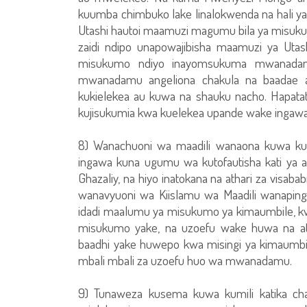
kuumba chimbuko lake linalokwenda na hali ya ak
Utashi hautoi maamuzi magumu bila ya misu
zaidi ndipo unapowajibisha maamuzi ya Ut
misukumo ndiyo inayomsukuma mwanada
mwanadamu angeliona chakula na baadae aka
kukielekea au kuwa na shauku nacho. Hapatato
kujisukumia kwa kuelekea upande wake ingaw
8) Wanachuoni wa maadili wanaona kuwa kun
ingawa kuna ugumu wa kutofautisha kati ya 
Ghazaliy, na hiyo inatokana na athari za visabab
wanavyuoni wa Kiislamu wa Maadili wanapin
idadi maalumu ya misukumo ya kimaumbile, kw
misukumo yake, na uzoefu wake huwa na ath
baadhi yake huwepo kwa misingi ya kimaumbil
mbali mbali za uzoefu huo wa mwanadamu.
9) Tunaweza kusema kuwa kumili katika c