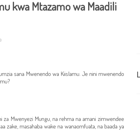
u kwa Mtazamo wa Maadili
9
gumzia sana Mwenendo wa Kiislamu. Je nini mwenendo
L
lamu?
e ni za Mwenyezi Mungu, na rehma na amani zimwendee
a zake, masahaba wake na wanaomfuata, na baada ya