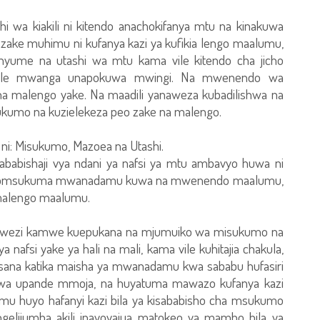
wa kiakili ni kitendo anachokifanya mtu na kinakuwa
fa zake muhimu ni kufanya kazi ya kufikia lengo maalumu,
nyume na utashi wa mtu kama vile kitendo cha jicho
a pale mwanga unapokuwa mwingi. Na mwenendo wa
 malengo yake. Na maadili yanaweza kubadilishwa na
kumo na kuzielekeza peo zake na malengo.
ni: Misukumo, Mazoea na Utashi.
ababishaji vya ndani ya nafsi ya mtu ambavyo huwa ni
i inayomsukuma mwanadamu kuwa na mwenendo maalumu,
a malengo maalumu.
hawezi kamwe kuepukana na mjumuiko wa misukumo na
 nafsi yake ya hali na mali, kama vile kuhitajia chakula,
ana katika maisha ya mwanadamu kwa sababu hufasiri
wa upande mmoja, na huyatuma mawazo kufanya kazi
 huyo hafanyi kazi bila ya kisababisho cha msukumo
liiumba akili inayoyajua matokeo ya mambo bila ya