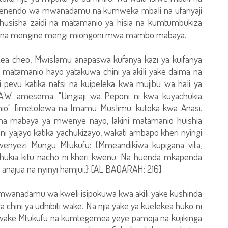
a mwenendo wa mwanadamu na kumweka mbali na ufanyaji
usisha zaidi na matamanio ya hisia na kumtumbukiza
moja na mengine mengi miongoni mwa mambo mabaya.
zea cheo, Mwislamu anapaswa kufanya kazi ya kuifanya
matamanio hayo yatakuwa chini ya akili yake daima na
udi pevu katika nafsi na kuipeleka kwa mujibu wa hali ya
.A.W. amesema: "Uingiaji wa Peponi ni kwa kuyachukia
nio" [imetolewa na Imamu Muslimu: kutoka kwa Anasi.
ri na mabaya ya mwenye nayo, lakini matamanio huishia
i yajayo katika yachukizayo, wakati ambapo kheri nyingi
wenyezi Mungu Mtukufu: {Mmeandikiwa kupigana vita,
hukia kitu nacho ni kheri kwenu. Na huenda mkapenda
anajua na nyinyi hamjui.} [AL BAQARAH: 216]
wanadamu wa kweli isipokuwa kwa akili yake kushinda
ini ya udhibiti wake. Na njia yake ya kuelekea huko ni
 wake Mtukufu na kumtegemea yeye pamoja na kujikinga