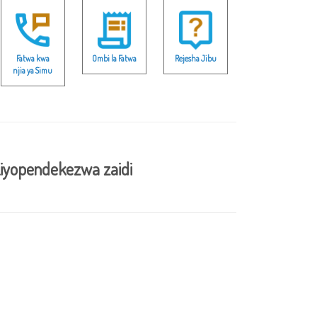
Fatwa kwa
Ombi la Fatwa
Rejesha Jibu
njia ya Simu
iyopendekezwa zaidi