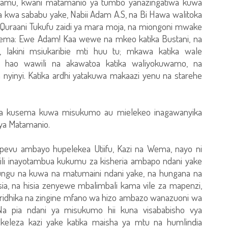
amu, kwani matamanio ya tumbo yanazingatiwa kuwa
wa sababu yake, Nabii Adam A.S, na Bi Hawa walitoka
a Quraani Tukufu zaidi ya mara moja, na miongoni mwake
isema: Ewe Adam! Kaa wewe na mkeo katika Bustani, na
lakini msiukaribie mti huu tu; mkawa katika wale
ha hao wawili na akawatoa katika waliyokuwamo, na
 nyinyi. Katika ardhi yatakuwa makaazi yenu na starehe
za kusema kuwa misukumo au mielekeo inagawanyika
ya Matamanio.
iyopevu ambayo hupelekea Utiifu, Kazi na Wema, nayo ni
akili inayotambua kukumu za kisheria ambapo ndani yake
u na kuwa na matumaini ndani yake, na hungana na
a, na hisia zenyewe mbalimbali kama vile za mapenzi,
dhika na zingine mfano wa hizo ambazo wanazuoni wa
a pia ndani ya misukumo hii kuna visababisho vya
eleza kazi yake katika maisha ya mtu na humlindia