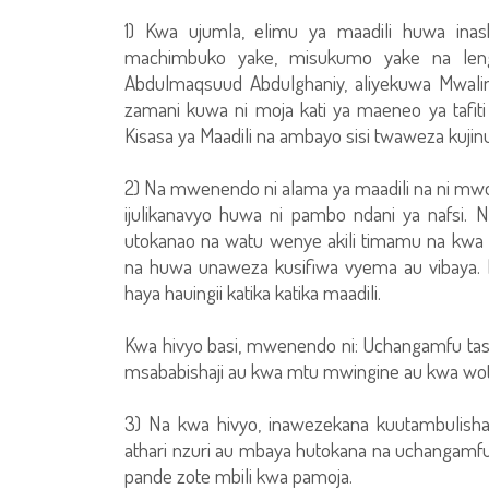
1) Kwa ujumla, elimu ya maadili huwa in
machimbuko yake, misukumo yake na len
Abdulmaqsuud Abdulghaniy, aliyekuwa Mwali
zamani kuwa ni moja kati ya maeneo ya tafit
Kisasa ya Maadili na ambayo sisi twaweza kujin
2) Na mwenendo ni alama ya maadili na ni m
ijulikanavyo huwa ni pambo ndani ya nafsi.
utokanao na watu wenye akili timamu na kwa u
na huwa unaweza kusifiwa vyema au vibaya. 
haya hauingii katika katika maadili.
Kwa hivyo basi, mwenendo ni: Uchangamfu tas
msababishaji au kwa mtu mwingine au kwa wot
3) Na kwa hivyo, inawezekana kuutambulis
athari nzuri au mbaya hutokana na uchangam
pande zote mbili kwa pamoja.