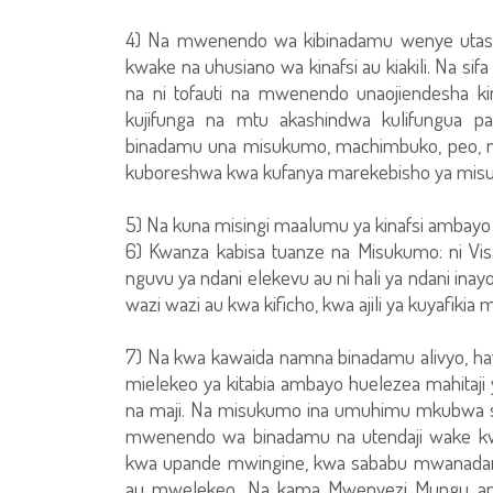
4) Na mwenendo wa kibinadamu wenye utashi 
kwake na uhusiano wa kinafsi au kiakili. Na si
na ni tofauti na mwenendo unaojiendesha ki
kujifunga na mtu akashindwa kulifungu
binadamu una misukumo, machimbuko, peo, na
kuboreshwa kwa kufanya marekebisho ya misu
5) Na kuna misingi maalumu ya kinafsi ambayo 
6) Kwanza kabisa tuanze na Misukumo: ni Vis
nguvu ya ndani elekevu au ni hali ya ndan
wazi wazi au kwa kificho, kwa ajili ya kuyafiki
7) Na kwa kawaida namna binadamu alivyo, 
mielekeo ya kitabia ambayo huelezea mahitaji ya
na maji. Na misukumo ina umuhimu mkubwa s
mwenendo wa binadamu na utendaji wake k
kwa upande mwingine, kwa sababu mwanadamu
au mwelekeo. Na kama Mwenyezi Mungu ange