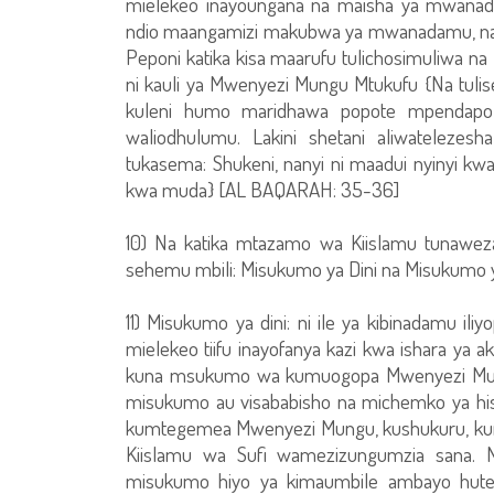
mielekeo inayoungana na maisha ya mwanad
ndio maangamizi makubwa ya mwanadamu, na k
Peponi katika kisa maarufu tulichosimuliwa n
ni kauli ya Mwenyezi Mungu Mtukufu {Na tul
kuleni humo maridhawa popote mpendapo, 
waliodhulumu. Lakini shetani aliwatelezes
tukasema: Shukeni, nanyi ni maadui nyinyi kwa
kwa muda} [AL BAQARAH: 35-36]
10) Na katika mtazamo wa Kiislamu tunawe
sehemu mbili: Misukumo ya Dini na Misukumo 
11) Misukumo ya dini: ni ile ya kibinadamu il
mielekeo tiifu inayofanya kazi kwa ishara ya 
kuna msukumo wa kumuogopa Mwenyezi Mung
misukumo au visababisho na michemko ya hisi
kumtegemea Mwenyezi Mungu, kushukuru, kuri
Kiislamu wa Sufi wamezizungumzia sana. N
misukumo hiyo ya kimaumbile ambayo hutek