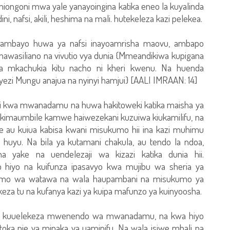
ngoni mwa yale yanayoingina katika eneo la kuyalinda
 nafsi, akili, heshima na mali. hutekeleza kazi pelekea.
e ambayo huwa ya nafsi inayoamrisha maovu, ambapo
awasiliano na vivutio vya dunia {Mmeandikiwa kupigana
da mkachukia kitu nacho ni kheri kwenu. Na huenda
ezi Mungu anajua na nyinyi hamjui} [AALI IMRAAN: 14]
ngi kwa mwanadamu na huwa hakitoweki katika maisha ya
kimaumbile kamwe haiwezekani kuzuiwa kiukamilifu, na
au kuiua kabisa kwani misukumo hii ina kazi muhimu
huyu. Na bila ya kutamani chakula, au tendo la ndoa,
yake na uendelezaji wa kizazi katika dunia hii.
o hiyo na kuifunza ipasavyo kwa mujibu wa sheria ya
fumo wa watawa na wala haupambani na misukumo ya
a tu na kufanya kazi ya kuipa mafunzo ya kuinyoosha.
tika kuuelekeza mwenendo wa mwanadamu, na kwa hiyo
 ikatoka nje ya mipaka ya uaminifu. Na wala isiwe mbali na