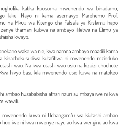
ashughulika katika kuusoma mwenendo wa binadamu,
go lake. Nayo ni kama asemavyo Marehemu Prof.
mu na Mkuu wa Kitengo cha Falsafa ya Kiislamu hapo
i zenye thamani kubwa na ambayo ililetwa na Elimu ya
ufaisha kwayo.
wonekano wake wa nje, kwa namna ambayo maadili kama
 Na kinachokusudiwa kutafitiwa ni mwenendo mzinduko
tashi wao. Na kwa utashi wao usio na kizuizi chochote
Kwa hivyo basi, kila mwenendo usio kuwa na matokeo
hi ambao husababisha athari nzuri au mbaya iwe ni kwa
e wawili.
ha mwenendo kuwa ni Uchangamfu wa kiutashi ambao
fu huo iwe ni kwa mwenye nayo au kwa wengine au kwa