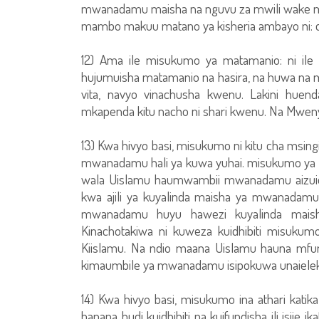
mwanadamu maisha na nguvu za mwili wake mio
mambo makuu matano ya kisheria ambayo ni: dini,
12) Ama ile misukumo ya matamanio: ni il
hujumuisha matamanio na hasira, na huwa na m
vita, navyo vinachusha kwenu. Lakini huen
mkapenda kitu nacho ni shari kwenu. Na Mweny
13) Kwa hivyo basi, misukumo ni kitu cha msi
mwanadamu hali ya kuwa yuhai. misukumo ya 
wala Uislamu haumwambii mwanadamu aizuie 
kwa ajili ya kuyalinda maisha ya mwanadamu 
mwanadamu huyu hawezi kuyalinda maisha 
Kinachotakiwa ni kuweza kuidhibiti misukum
Kiislamu. Na ndio maana Uislamu hauna m
kimaumbile ya mwanadamu isipokuwa unaielekez
14) Kwa hivyo basi, misukumo ina athari ka
hapana budi kuidhibiti na kuifundisha ili isije