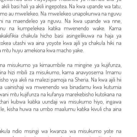
ili basi hali ya akili ingepotea. Na kwa upande wa tatu,
kumo au mwelekeo. Na mwelekeo unapokunwa na nguvu
ashi na maendeleo ya nguvu. Na kwa upande wa nne,
mu na kumpelekea katika mwenendo wake. Kama
kifikia chakula hicho basi asingelikuwa na haja ya
kea utashi wa aina yoyote kwa ajili ya chakula hiki na
a mtu huyu amekiona kwa macho yake.
a misukumo ya kimaumbile na mingine ya kujifunza,
aina hizi mbili za misukumo, kama anavyosema Imamu
isho vya akili na malezi pamoja na Sheria. Na kwa ajili hii
ga uainishaji wa mwenendo wa binadamu kwa kutumia
ani mtu kujifunza na kufanya marekebisho kutokana na
ari kubwa katika uundaji wa misukumo hiyo, ingawa
e, kisha huwa na umbo maalumu katika kivuli cha aina
hakula ndio msingi wa kwanza wa misukumo yote na