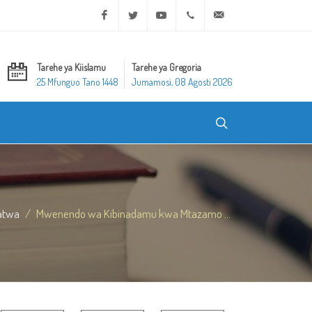
Facebook
Twitter
Youtube
+20 2 25970400
ask@dar-alifta.org
Tarehe ya Kiislamu
Tarehe ya Gregoria
25 Mfunguo Tano 1448
Jumamosi, 08 Agosti 2026
atwa
Mwenendo wa Kibinadamu kwa Mtazamo ...