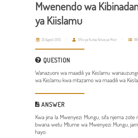
Mwenendo wa Kibinadam
ya Kiislamu
25 Agosti 2015
Ofisi ya Kutoa Fatwa ya Misri
89
QUESTION
Wanazuoni wa maadili ya Kiislamu wanauzun
wa Kiislamu kwa mtazamo wa maadili wa Kiis
ANSWER
Kwa jina la Mwenyezi Mungu, sifa njema zot
bwana wetu Mtume wa Mwenyezi Mungu, jama
hayo: