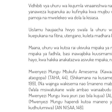
Vidhibiti vya uhuru wa kiujumla vinaainishwa na
yanaweza kupanuka au kufinyika kwa mujibu 
pamoja na mwelekeo wa dola la kisiasa.
Uislamu haujaacha hivyo swala la uhuru wa k
kuepukana na fitina, utengano, kuleta madhara
Maana, uhuru wa kutoa rai ukivuka mipaka y
mipaka ya fadhila, basi inawajibika kuusim
hayo, kwa hakika anakatazwa asivuke mipaka, n
Mwenyezi Mungu Mtukufu Amesema: {Kawaam
ataogopa} [TAHA, 44], {Shikamana na kusa
199], {Na wajinga wakisema nao (maneno mab
{Wala msiwatukane wale ambao wanaabudu
Mwenyezi Mungu kwa jeuri zao bila kujua} [
{Mwenyezi Mungu hapendi kutoa maneno y
kudhulumiwa} [AN NISAA, 148].