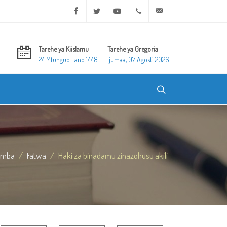
Facebook
Twitter
Youtube
+20 2 25970400
ask@dar-alifta.org
Tarehe ya Kiislamu
Tarehe ya Gregoria
24 Mfunguo Tano 1448
Ijumaa, 07 Agosti 2026
umba
Fatwa
Haki za binadamu zinazohusu akili