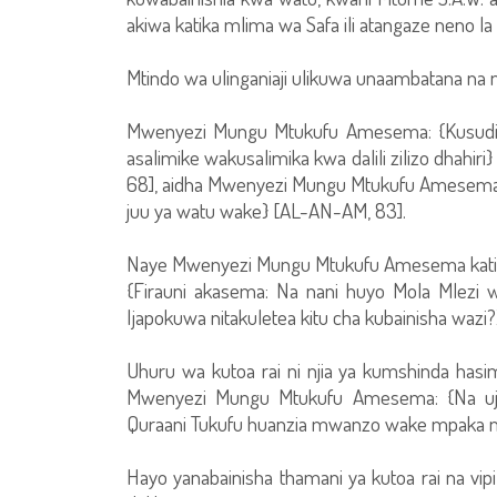
akiwa katika mlima wa Safa ili atangaze neno la 
Mtindo wa ulinganiaji ulikuwa unaambatana na m
Mwenyezi Mungu Mtukufu Amesema: {Kusudi yu
asalimike wakusalimika kwa dalili zilizo dhahir
68], aidha Mwenyezi Mungu Mtukufu Amesema: {
juu ya watu wake} [AL-AN-AM, 83].
Naye Mwenyezi Mungu Mtukufu Amesema katika 
{Firauni akasema: Na nani huyo Mola Mlezi 
Ijapokuwa nitakuletea kitu cha kubainisha waz
Uhuru wa kutoa rai ni njia ya kumshinda hasim
Mwenyezi Mungu Mtukufu Amesema: {Na ujad
Quraani Tukufu huanzia mwanzo wake mpaka mwi
Hayo yanabainisha thamani ya kutoa rai na vip