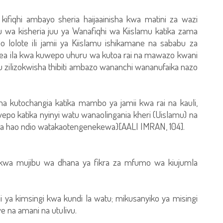
kifiqhi ambayo sheria haijaainisha kwa matini za wazi
u wa kisheria juu ya Wanafiqhi wa Kiislamu katika zama
bo lolote ili jamii ya Kiislamu ishikamane na sababu za
kea ila kwa kuwepo uhuru wa kutoa rai na mawazo kwani
u zilizokwisha thibiti ambazo wananchi wananufaika nazo
 kutochangia katika mambo ya jamii kwa rai na kauli,
 katika nyinyi watu wanaolingania kheri (Uislamu) na
 hao ndio watakaotengenekewa}[AALI IMRAN, 104].
wa kwa mujibu wa dhana ya fikra za mfumo wa kiujumla
ya kimsingi kwa kundi la watu; mikusanyiko ya misingi
we na amani na utulivu.