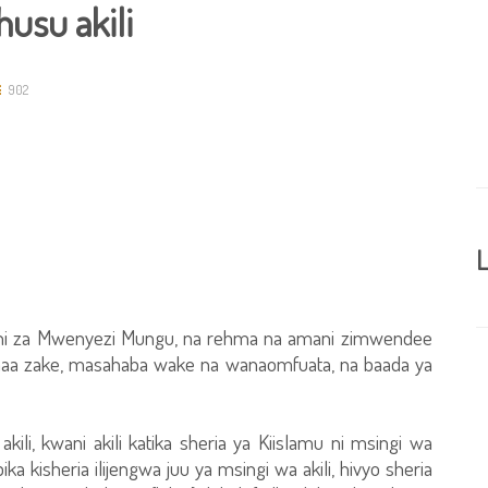
usu akili
902
L
e ni za Mwenyezi Mungu, na rehma na amani zimwendee
a zake, masahaba wake na wanaomfuata, na baada ya
 akili, kwani akili katika sheria ya Kiislamu ni msingi wa
ka kisheria ilijengwa juu ya msingi wa akili, hivyo sheria