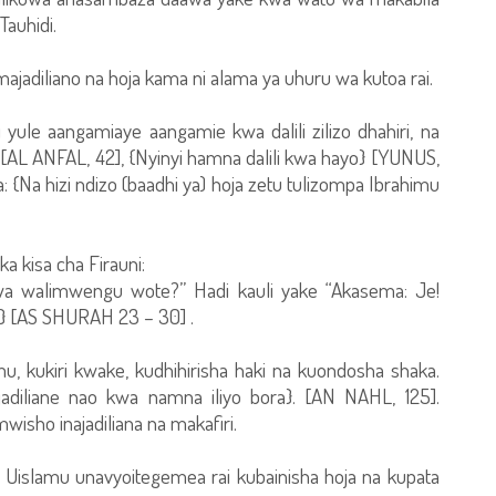
Tauhidi.
ajadiliano na hoja kama ni alama ya uhuru wa kutoa rai.
le aangamiaye aangamie kwa dalili zilizo dhahiri, na
i} [AL ANFAL, 42], {Nyinyi hamna dalili kwa hayo} [YUNUS,
Na hizi ndizo (baadhi ya) hoja zetu tulizompa Ibrahimu
kisa cha Firauni:
wa walimwengu wote?” Hadi kauli yake “Akasema: Je!
i?} [AS SHURAH 23 – 30] .
u, kukiri kwake, kudhihirisha haki na kuondosha shaka.
iliane nao kwa namna iliyo bora}. [AN NAHL, 125].
sho inajadiliana na makafiri.
i Uislamu unavyoitegemea rai kubainisha hoja na kupata