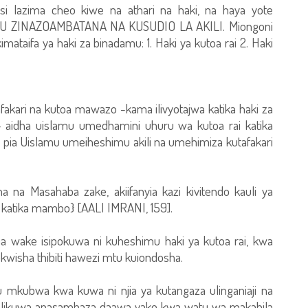
basi lazima cheo kiwe na athari na haki, na haya yote
AMU ZINAZOAMBATANA NA KUSUDIO LA AKILI. Miongoni
 kimataifa ya haki za binadamu: 1. Haki ya kutoa rai 2. Haki
afakari na kutoa mawazo -kama ilivyotajwa katika haki za
– aidha uislamu umedhamini uhuru wa kutoa rai katika
i, pia Uislamu umeiheshimu akili na umehimiza kutafakari
 na Masahaba zake, akiifanyia kazi kivitendo kauli ya
katika mambo} [AALI IMRANI, 159].
ia wake isipokuwa ni kuheshimu haki ya kutoa rai, kwa
iyokwisha thibiti hawezi mtu kuiondosha.
 mkubwa kwa kuwa ni njia ya kutangaza ulinganiaji na
 alikuwa anasambaza daawa yake kwa watu wa makabila