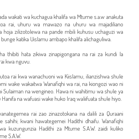
ada wakati wa kuchagua khalifa wa Mtume s.a.w anakuta
utoa rai, uhuru wa mawazo na uhuru wa majadiliano
na hoja zilizotolewa na pande mbili kuhusu uchaguzi wa
a bunge katika Uislamu ambapo khalifa alichaguliwa.
ha thibiti hata zikiwa zinapigongana na rai za kundi la
ai kwa nguvu.
toa rai kwa wanachuoni wa Kiislamu, ilianzishwa shule
asomi wake wakaitwa Wanafiqhi wa rai, na kiongozi wao ni
bi Sulaiman na wengineo. Hawa ni wahitimu wa shule ya
anifa na wafuasi wake huko Iraq waliifuata shule hiyo.
wanategemea rai zao zinazotokana na dalili za Quraani
e sahihi; kwani hawategemei Hadithi dhaifu. Wanafiqhi
 kuzungunzia Hadithi za Mtume S.A.W. zaidi kuliko
ume S.A.W.