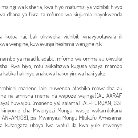
 msingi wa kisheria, kwa hiyo matumizi ya vidhibiti hivyo
wa dhana ya fikra za mfumo wa kiujumla inayokwenda
utoa rai, bali uliviweka vidhibiti vinavyoutawala ili
 kwa wengine, kuwavunjia heshima wengine n.k.
a mambo ya maadili, adabu, mfumo wa umma au ukivuka
amisha. Kwa hiyo, mtu akikatazwa kugusa vibaya mambo
a katika hali hiyo anakuwa hakunyimwa haki yake.
bieni maneno laini huwenda atashika mawaidha au
mehe na amrisha mema na wapuze wajinga}[AL AARAF,
aya) huwajibu. (maneno ya) salama} [AL-FURQAN, 63],
 kinyume cha Mwenyezi Mungu, wasije wakamtukana
AL AN-AM,108], pia Mwenyezi Mungu Mtukufu Amesema:
a kutangaza ubaya (wa watu) ila kwa yule mwenye