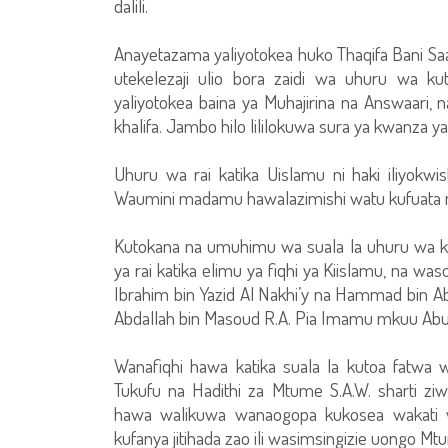
dalili.
Anayetazama yaliyotokea huko Thaqifa Bani Sa
utekelezaji ulio bora zaidi wa uhuru wa k
yaliyotokea baina ya Muhajirina na Answaari, 
khalifa. Jambo hilo lililokuwa sura ya kwanza y
Uhuru wa rai katika Uislamu ni haki iliyokwis
Waumini madamu hawalazimishi watu kufuata r
Kutokana na umuhimu wa suala la uhuru wa ku
ya rai katika elimu ya fiqhi ya Kiislamu, na w
Ibrahim bin Yazid Al Nakhi’y na Hammad bin A
Abdallah bin Masoud R.A. Pia Imamu mkuu Abu H
Wanafiqhi hawa katika suala la kutoa fatwa 
Tukufu na Hadithi za Mtume S.A.W. sharti ziw
hawa walikuwa wanaogopa kukosea wakati wa
kufanya jitihada zao ili wasimsingizie uongo Mt