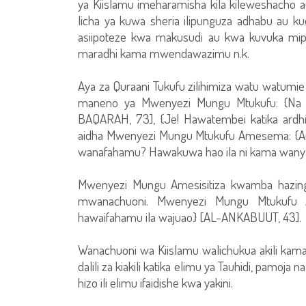
ya Kiislamu imeharamisha kila kileweshacho au 
licha ya kuwa sheria ilipunguza adhabu au k
asiipoteze kwa makusudi au kwa kuvuka mi
maradhi kama mwendawazimu n.k.
Aya za Quraani Tukufu zilihimiza watu watumie a
maneno ya Mwenyezi Mungu Mtukufu: {Na An
BAQARAH, 73], {Je! Hawatembei katika ardhi 
aidha Mwenyezi Mungu Mtukufu Amesema: {Au j
wanafahamu? Hawakuwa hao ila ni kama wanyam
Mwenyezi Mungu Amesisitiza kwamba hazingati
mwanachuoni. Mwenyezi Mungu Mtukufu A
hawaifahamu ila wajuao} [AL-ANKABUUT, 43].
Wanachuoni wa Kiislamu walichukua akili kama m
dalili za kiakili katika elimu ya Tauhidi, pamoja
hizo ili elimu ifaidishe kwa yakini.