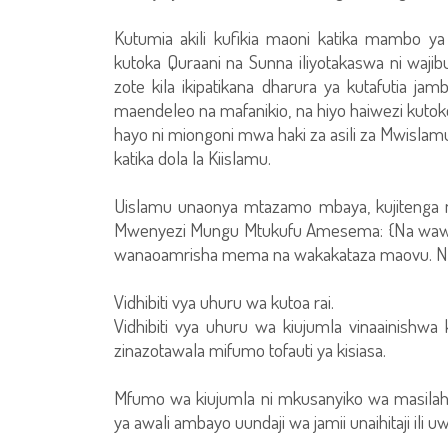
Kutumia akili kufikia maoni katika mambo ya 
kutoka Quraani na Sunna iliyotakaswa ni wajib
zote kila ikipatikana dharura ya kutafutia jam
maendeleo na mafanikio, na hiyo haiwezi kuto
hayo ni miongoni mwa haki za asili za Mwislam
katika dola la Kiislamu.
Uislamu unaonya mtazamo mbaya, kujitenga na
Mwenyezi Mungu Mtukufu Amesema: {Na wawepo
wanaoamrisha mema na wakakataza maovu. Na
Vidhibiti vya uhuru wa kutoa rai.
Vidhibiti vya uhuru wa kiujumla vinaainish
zinazotawala mifumo tofauti ya kisiasa.
Mfumo wa kiujumla ni mkusanyiko wa masilahi 
ya awali ambayo uundaji wa jamii unaihitaji ili u