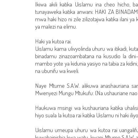
Ikiwa akili katika Uislamu ina cheo hicho, 
tunayaweka katika anwani: HAKI ZA BINAD
mwa haki hizo ni zile zilizotajwa katika ilani ya
ya malezi na elimu.
Haki ya kutoa rai.
Uislamu kama ulivyolinda uhuru wa itikadi, kut
binadamu zinazoambatana na kusudio la dini
mambo yote ya kidunia yasiyo na tabia za kidin
na ubunifu wa kweli.
Naye Mtume S.A.W. alikuwa anashauriana sana
Mwenyezi Mungu Mtukufu: {Na ushauriane nao 
Haukuwa msingi wa kushauriana katika uhalis
hiyo suala la kutoa rai katika Uislamu ni haki il
Uislamu umeupa uhuru wa kutoa rai uangalifu
kuwabainishia kwa watu, kwani Mtume S.A.W.