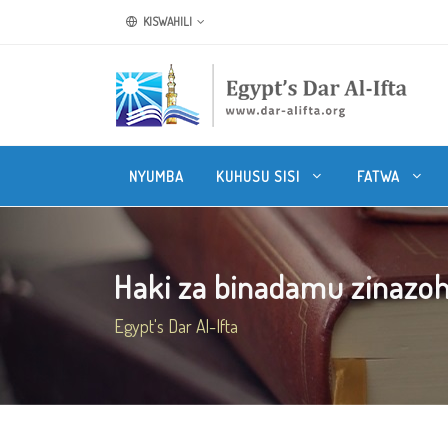
KISWAHILI
NYUMBA
KUHUSU SISI
FATWA
Haki za binadamu zinazoh
Egypt's Dar Al-Ifta