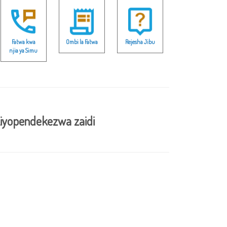
Fatwa kwa
Ombi la Fatwa
Rejesha Jibu
njia ya Simu
iyopendekezwa zaidi