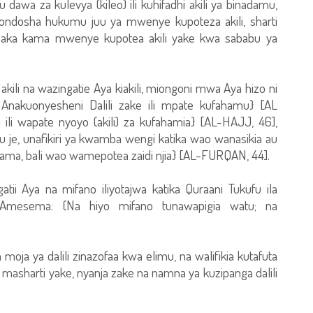
dawa za kulevya (kileo) ili kuhifadhi akili ya binadamu,
uondosha hukumu juu ya mwenye kupoteza akili, sharti
paka kama mwenye kupotea akili yake kwa sababu ya
kili na wazingatie Aya kiakili, miongoni mwa Aya hizo ni
akuonyesheni Dalili zake ili mpate kufahamu} [AL
ili wapate nyoyo (akili) za kufahamia} [AL-HAJJ, 46],
e, unafikiri ya kwamba wengi katika wao wanasikia au
a, bali wao wamepotea zaidi njia} [AL-FURQAN, 44].
i Aya na mifano iliyotajwa katika Quraani Tukufu ila
mesema: {Na hiyo mifano tunawapigia watu; na
oja ya dalili zinazofaa kwa elimu, na walifikia kutafuta
 na masharti yake, nyanja zake na namna ya kuzipanga dalili