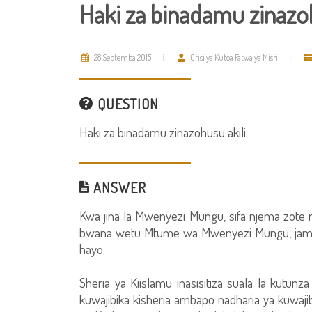
Haki za binadamu zinazoh
28 Septemba 2015
Ofisi ya Kutoa Fatwa ya Misri
QUESTION
Haki za binadamu zinazohusu akili.
ANSWER
Kwa jina la Mwenyezi Mungu, sifa njema zot
bwana wetu Mtume wa Mwenyezi Mungu, jama
hayo:
Sheria ya Kiislamu inasisitiza suala la kutunza
kuwajibika kisheria ambapo nadharia ya kuwajibi