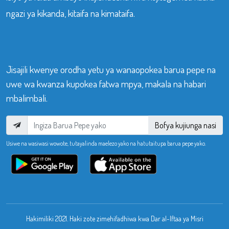
ngazi ya kikanda, kitaifa na kimataifa.
Jisajili kwenye orodha yetu ya wanaopokea barua pepe na
uwe wa kwanza kupokea fatwa mpya, makala na habari
mbalimbali.
Bofya kujiunga nasi
Usiwe na wasiwasi wowote, tutayalinda maelezo yako na hatutaitupa barua pepe yako.
Hakimiliki 2021. Haki zote zimehifadhiwa kwa Dar al-Iftaa ya Misri