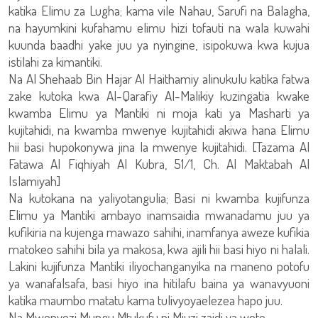
katika Elimu za Lugha; kama vile Nahau, Sarufi na Balagha,
na hayumkini kufahamu elimu hizi tofauti na wala kuwahi
kuunda baadhi yake juu ya nyingine, isipokuwa kwa kujua
istilahi za kimantiki.
Na Al Shehaab Bin Hajar Al Haithamiy alinukulu katika fatwa
zake kutoka kwa Al-Qarafiy Al-Malikiy kuzingatia kwake
kwamba Elimu ya Mantiki ni moja kati ya Masharti ya
kujitahidi, na kwamba mwenye kujitahidi akiwa hana Elimu
hii basi hupokonywa jina la mwenye kujitahidi. [Tazama Al
Fatawa Al Fiqhiyah Al Kubra, 51/1, Ch. Al Maktabah Al
Islamiyah]
Na kutokana na yaliyotangulia; Basi ni kwamba kujifunza
Elimu ya Mantiki ambayo inamsaidia mwanadamu juu ya
kufikiria na kujenga mawazo sahihi, inamfanya aweze kufikia
matokeo sahihi bila ya makosa, kwa ajili hii basi hiyo ni halali.
Lakini kujifunza Mantiki iliyochanganyika na maneno potofu
ya wanafalsafa, basi hiyo ina hitilafu baina ya wanavyuoni
katika maumbo matatu kama tulivyoyaelezea hapo juu.
Na Mwenyezi Mungu Mtukufu ni Mjuzi zaidi ya wote.