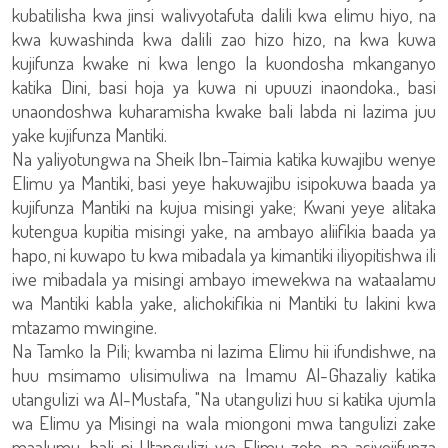
kubatilisha kwa jinsi walivyotafuta dalili kwa elimu hiyo, na
kwa kuwashinda kwa dalili zao hizo hizo, na kwa kuwa
kujifunza kwake ni kwa lengo la kuondosha mkanganyo
katika Dini, basi hoja ya kuwa ni upuuzi inaondoka., basi
unaondoshwa kuharamisha kwake bali labda ni lazima juu
yake kujifunza Mantiki.
Na yaliyotungwa na Sheik Ibn-Taimia katika kuwajibu wenye
Elimu ya Mantiki, basi yeye hakuwajibu isipokuwa baada ya
kujifunza Mantiki na kujua misingi yake; Kwani yeye alitaka
kutengua kupitia misingi yake, na ambayo aliifikia baada ya
hapo, ni kuwapo tu kwa mibadala ya kimantiki iliyopitishwa ili
iwe mibadala ya misingi ambayo imewekwa na wataalamu
wa Mantiki kabla yake, alichokifikia ni Mantiki tu lakini kwa
mtazamo mwingine.
Na Tamko la Pili; kwamba ni lazima Elimu hii ifundishwe, na
huu msimamo ulisimuliwa na Imamu Al-Ghazaliy katika
utangulizi wa Al-Mustafa, "Na utangulizi huu si katika ujumla
wa Elimu ya Misingi na wala miongoni mwa tangulizi zake
maalumu, bali ni Utangulizi wa Elimu zote, na asiyejifunza