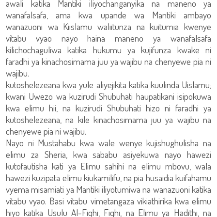
awali katika Mantiki iliyochanganyika na maneno ya
wanafalsafa, ama kwa upande wa Mantiki ambayo
wanazuoni wa Kiislamu waliitunza na kuitumia kwenye
vitabu vyao nayo haina maneno ya wanafalsafa
kilichochaguliwa katika hukumu ya kujifunza kwake ni
faradhi ya kinachosimama juu ya wajibu na chenyewe pia ni
wajibu.
kutoshelezeana kwa yule aliyejikita katika kuulinda Uislamu;
kwani Uwezo wa kuzirudi Shubuhati haupatikani isipokuwa
kwa elimu hii, na kuzirudi Shubuhati hizo ni faradhi ya
kutoshelezeana, na kile kinachosimama juu ya wajibu na
chenyewe pia ni wajibu.
Nayo ni Mustahabu kwa wale wenye kujishughulisha na
elimu za Sheria, kwa sababu asiyekuwa nayo hawezi
kutofautisha kati ya Elimu sahihi na elimu mbovu, wala
hawezi kuzipata elimu kiukamilifu, na pia husaidia kuifahamu
vyema misamiati ya Mantiki iliyotumiwa na wanazuoni katika
vitabu vyao. Basi vitabu vimetangaza vikiathirika kwa elimu
hiyo katika Usulu Al-Fiqhi, Fiqhi, na Elimu ya Hadithi, na