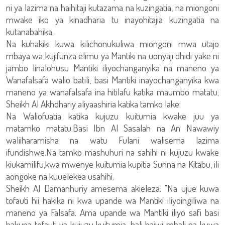
ni ya lazima na haihitaji kutazama na kuzingatia, na miongoni
mwake iko ya kinadharia tu inayohitajia kuzingatia na
kutanabahika.
Na kuhakiki kuwa kilichonukuliwa miongoni mwa utajo
mbaya wa kujifunza elimu ya Mantiki na uonyaji dhidi yake ni
jambo linalohusu Mantiki iliyochanganyika na maneno ya
Wanafalsafa walio batili, basi Mantiki inayochanganyika kwa
maneno ya wanafalsafa ina hitilafu katika maumbo matatu;
Sheikh Al Akhdhariy aliyaashiria katika tamko lake:
Na Waliofuatia katika kujuzu kuitumia kwake juu ya
matamko matatu.Basi Ibn Al Sasalah na An Nawawiy
waliiharamisha na watu Fulani walisema lazima
ifundishwe.Na tamko mashuhuri na sahihi ni kujuzu kwake
kiukamilifu,kwa mwenye kuitumia kupitia Sunna na Kitabu, ili
aongoke na kuuelekea usahihi.
Sheikh Al Damanhuriy amesema akieleza: "Na ujue kuwa
tofauti hii hakika ni kwa upande wa Mantiki iliyoingiliwa na
maneno ya Falsafa. Ama upande wa Mantiki iliyo safi basi
hakuna tofauti ya kujuzu kuitumia, bali haiwi mbali na kuwa