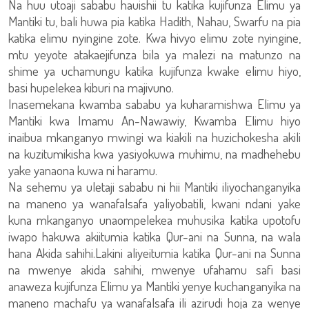
Na huu utoaji sababu hauishii tu katika kujifunza Elimu ya
Mantiki tu, bali huwa pia katika Hadith, Nahau, Swarfu na pia
katika elimu nyingine zote. Kwa hivyo elimu zote nyingine,
mtu yeyote atakaejifunza bila ya malezi na matunzo na
shime ya uchamungu katika kujifunza kwake elimu hiyo,
basi hupelekea kiburi na majivuno.
Inasemekana kwamba sababu ya kuharamishwa Elimu ya
Mantiki kwa Imamu An-Nawawiy, Kwamba Elimu hiyo
inaibua mkanganyo mwingi wa kiakili na huzichokesha akili
na kuzitumikisha kwa yasiyokuwa muhimu, na madhehebu
yake yanaona kuwa ni haramu.
Na sehemu ya uletaji sababu ni hii Mantiki iliyochanganyika
na maneno ya wanafalsafa yaliyobatili, kwani ndani yake
kuna mkanganyo unaompelekea muhusika katika upotofu
iwapo hakuwa akiitumia katika Qur-ani na Sunna, na wala
hana Akida sahihi.Lakini aliyeitumia katika Qur-ani na Sunna
na mwenye akida sahihi, mwenye ufahamu safi basi
anaweza kujifunza Elimu ya Mantiki yenye kuchanganyika na
maneno machafu ya wanafalsafa ili azirudi hoja za wenye