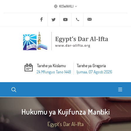
KISWAHILI
Facebook
Twitter
Youtube
+20 2 25970400
ask@dar-alifta.org
Tarehe ya Kiislamu
Tarehe ya Gregoria
24 Mfunguo Tano 1448
Ijumaa, 07 Agosti 2026
Hukumu ya Kujifunza Mantiki
Egypt's Dar Al-Ifta