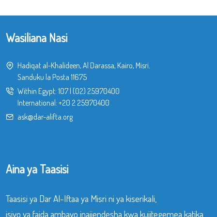
Wasiliana Nasi
Hadiqat al-Khalideen, Al Darassa, Kairo, Misri.
Sanduku la Posta 11675
Within Egypt:
107
|
(02) 25970400
International:
+20 2 25970400
ask@dar-alifta.org
Aina ya Taasisi
Taasisi ya Dar Al-Iftaa ya Misri ni ya kiserikali,
isiyo ya faida ambayo inajiendesha kwa kujitegemea katika