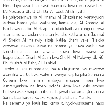
Elimu hiyo vizuri basi kiasili haaminiki kwa elimu zake hizo.
[Al Mustasfa, Uk. 10, Ch. Dar Al Kutub Al Elmiyah].
Na yaliyosemwa na Al Imamu Al Ghazali nao wanavyuoni
kadhaa baada yake walisema, kama vile; Al Amadiy, Al
Baidhawiy na Ibn Al Haajib, na idadi kadhaa miongoni mwa
maimamu wa Uislamu, na tamko lake katika amani (lazima)
Al Sheikh Al Malawiy alitaja katika Sharh yake: "Hakika
yenyewe inaweza kuwa na maana ya kuwa wajibu wa
kutoshelezeana au yaweza kuwa kwa maana ya
Inapendeza". [Sharh Al Salm kwa Sheikh Al Malawiy, Uk. 40,
Ch. Mustafa Al Babiy Al Halabiy].
Tamko la Tatu: ni maelezo; Inajuzu kujifunza kwa mwenye
ukamilifu wa Uelewa wake, mwenye kuipitia pitia Sunna na
Quraani kwa namna ambayo anazijua Imani kwa
kuzitenganisha na Imani potofu. Ama kwa yule ambae
Uelewa wake haujakamilika na hajawahi kuitumia Qur-ani na
Sunna basi haijuzu kwake kujishughulisha na Mantiki.
Na sehemu ya kauli hizi kama tulivyokwishasema hapo