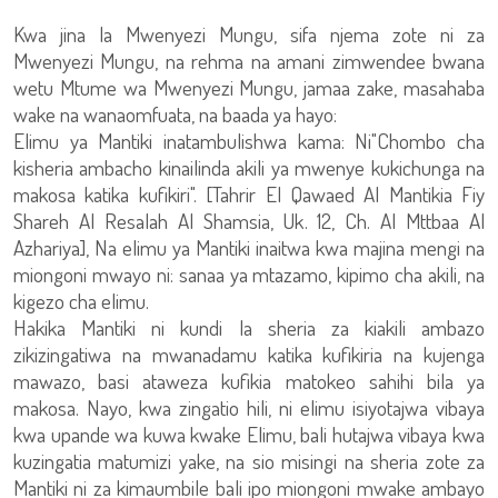
Kwa jina la Mwenyezi Mungu, sifa njema zote ni za
Mwenyezi Mungu, na rehma na amani zimwendee bwana
wetu Mtume wa Mwenyezi Mungu, jamaa zake, masahaba
wake na wanaomfuata, na baada ya hayo:
Elimu ya Mantiki inatambulishwa kama: Ni"Chombo cha
kisheria ambacho kinailinda akili ya mwenye kukichunga na
makosa katika kufikiri". [Tahrir El Qawaed Al Mantikia Fiy
Shareh Al Resalah Al Shamsia, Uk. 12, Ch. Al Mttbaa Al
Azhariya], Na elimu ya Mantiki inaitwa kwa majina mengi na
miongoni mwayo ni: sanaa ya mtazamo, kipimo cha akili, na
kigezo cha elimu.
Hakika Mantiki ni kundi la sheria za kiakili ambazo
zikizingatiwa na mwanadamu katika kufikiria na kujenga
mawazo, basi ataweza kufikia matokeo sahihi bila ya
makosa. Nayo, kwa zingatio hili, ni elimu isiyotajwa vibaya
kwa upande wa kuwa kwake Elimu, bali hutajwa vibaya kwa
kuzingatia matumizi yake, na sio misingi na sheria zote za
Mantiki ni za kimaumbile bali ipo miongoni mwake ambayo