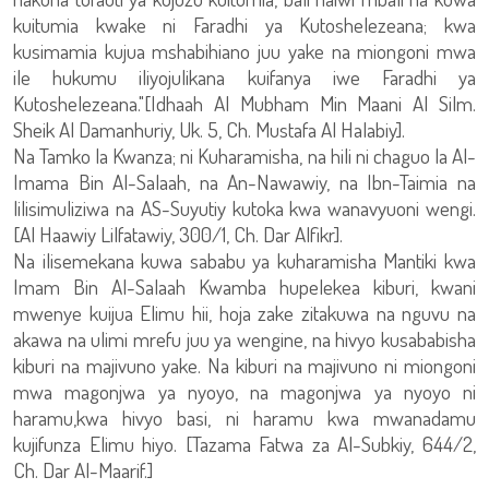
kuitumia kwake ni Faradhi ya Kutoshelezeana; kwa
kusimamia kujua mshabihiano juu yake na miongoni mwa
ile hukumu iliyojulikana kuifanya iwe Faradhi ya
Kutoshelezeana."[Idhaah Al Mubham Min Maani Al Silm.
Sheik Al Damanhuriy, Uk. 5, Ch. Mustafa Al Halabiy].
Na Tamko la Kwanza; ni Kuharamisha, na hili ni chaguo la Al-
Imama Bin Al-Salaah, na An-Nawawiy, na Ibn-Taimia na
lilisimuliziwa na AS-Suyutiy kutoka kwa wanavyuoni wengi.
[Al Haawiy Lilfatawiy, 300/1, Ch. Dar Alfikr].
Na ilisemekana kuwa sababu ya kuharamisha Mantiki kwa
Imam Bin Al-Salaah Kwamba hupelekea kiburi, kwani
mwenye kuijua Elimu hii, hoja zake zitakuwa na nguvu na
akawa na ulimi mrefu juu ya wengine, na hivyo kusababisha
kiburi na majivuno yake. Na kiburi na majivuno ni miongoni
mwa magonjwa ya nyoyo, na magonjwa ya nyoyo ni
haramu,kwa hivyo basi, ni haramu kwa mwanadamu
kujifunza Elimu hiyo. [Tazama Fatwa za Al-Subkiy, 644/2,
Ch. Dar Al-Maarif.]