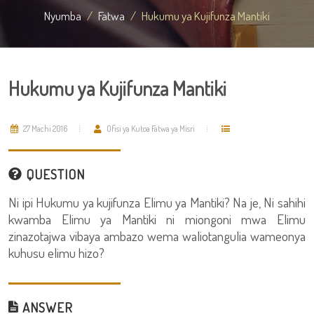
Nyumba
Fatwa
Hukumu ya Kujifunza Mantiki
Hukumu ya Kujifunza Mantiki
27 Machi 2016
Ofisi ya Kutoa Fatwa ya Misri
QUESTION
Ni ipi Hukumu ya kujifunza Elimu ya Mantiki? Na je, Ni sahihi
kwamba Elimu ya Mantiki ni miongoni mwa Elimu
zinazotajwa vibaya ambazo wema waliotangulia wameonya
kuhusu elimu hizo?
ANSWER