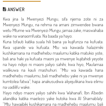
ANSWER
Kwa jina la Mwenyezi Mungu, sifa njema zote ni za
Mwenyezi Mungu, na rehma na amani zimwendee bwana
wetu Mtume wa Mwenyezi Mungu, jamaa zake, maswahaba
wake na wanaomfuata. Na baada ya hayo:
Kuna tofauti katika suala hili baina ya kujifunza na kufuata:
Kwa upande wa kufuata: Mtu wa kawaida halazimiki
kushikamana na madhehebu maalumu katika matukio yote,
bali ana haki ya kufuata maoni ya mwenye kujitahidi yeyote
na hayo ndiyo ni maoni yaliyo sahihi; kwa hiyo, Maulamaa
walikuwa na kauli mashuhuri: “Mtu wa kawaida hana
madhehebu maalumu, bali madhehebu yake ni ya mwenye
kumtolea fatwa”; hapa anakusudiwa aliyejulikana kwa elimu
na uadilifu wake.
Hayo ndiyo maoni yaliyo sahihi kwa Wahanafi; Ibn A’bedin
aliandika katika maelezo yake kutoka kwa Al Sharnablaly:
“Mtu hawajibiki kushikamana na madhehebu maalumu, bali