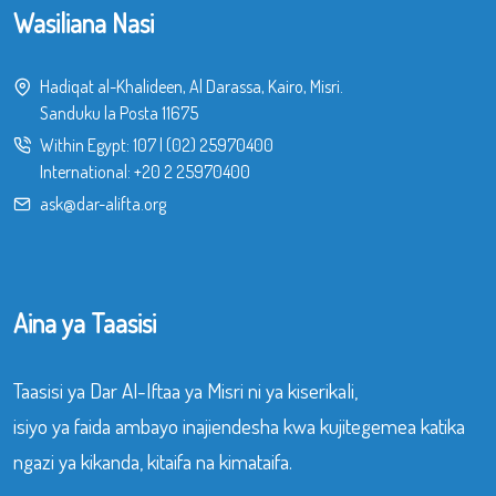
Wasiliana Nasi
Hadiqat al-Khalideen, Al Darassa, Kairo, Misri.
Sanduku la Posta 11675
Within Egypt:
107
|
(02) 25970400
International:
+20 2 25970400
ask@dar-alifta.org
Aina ya Taasisi
Taasisi ya Dar Al-Iftaa ya Misri ni ya kiserikali,
isiyo ya faida ambayo inajiendesha kwa kujitegemea katika
ngazi ya kikanda, kitaifa na kimataifa.