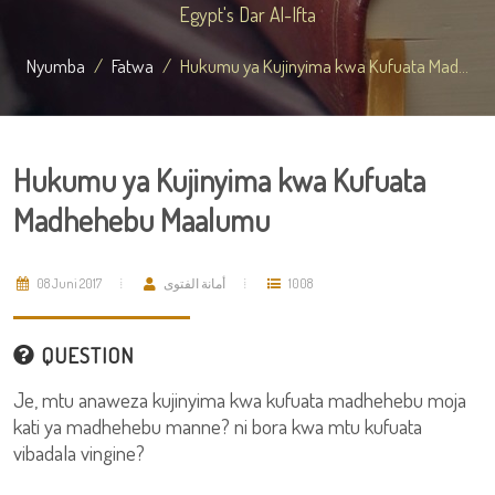
Egypt's Dar Al-Ifta
Nyumba
Fatwa
Hukumu ya Kujinyima kwa Kufuata Mad...
Hukumu ya Kujinyima kwa Kufuata
Madhehebu Maalumu
08 Juni 2017
أمانة الفتوى
1008
QUESTION
Je, mtu anaweza kujinyima kwa kufuata madhehebu moja
kati ya madhehebu manne? ni bora kwa mtu kufuata
vibadala vingine?