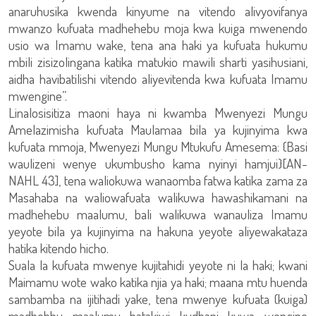
anaruhusika kwenda kinyume na vitendo alivyovifanya
mwanzo kufuata madhehebu moja kwa kuiga mwenendo
usio wa Imamu wake, tena ana haki ya kufuata hukumu
mbili zisizolingana katika matukio mawili sharti yasihusiani,
aidha havibatilishi vitendo aliyevitenda kwa kufuata Imamu
mwengine”.
Linalosisitiza maoni haya ni kwamba Mwenyezi Mungu
Amelazimisha kufuata Maulamaa bila ya kujinyima kwa
kufuata mmoja, Mwenyezi Mungu Mtukufu Amesema: {Basi
waulizeni wenye ukumbusho kama nyinyi hamjui}[AN-
NAHL 43], tena waliokuwa wanaomba fatwa katika zama za
Masahaba na waliowafuata walikuwa hawashikamani na
madhehebu maalumu, bali walikuwa wanauliza Imamu
yeyote bila ya kujinyima na hakuna yeyote aliyewakataza
hatika kitendo hicho.
Suala la kufuata mwenye kujitahidi yeyote ni la haki; kwani
Maimamu wote wako katika njia ya haki; maana mtu huenda
sambamba na ijitihadi yake, tena mwenye kufuata (kuiga)
madhehbu maalumu hatakiwi kudhani kuwa wengine