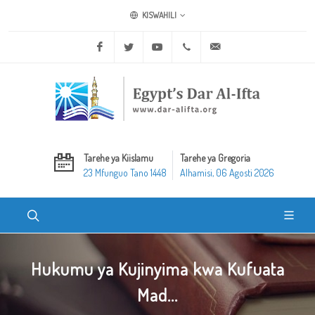
KISWAHILI
Facebook
Twitter
Youtube
+20 2 25970400
ask@dar-alifta.org
Tarehe ya Kiislamu
Tarehe ya Gregoria
23 Mfunguo Tano 1448
Alhamisi, 06 Agosti 2026
Hukumu ya Kujinyima kwa Kufuata
Mad...