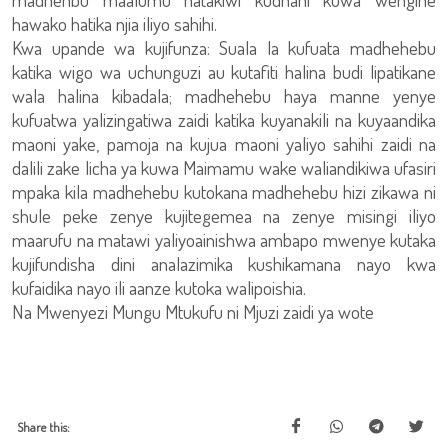
hawako hatika njia iliyo sahihi.
Kwa upande wa kujifunza: Suala la kufuata madhehebu
katika wigo wa uchunguzi au kutafiti halina budi lipatikane
wala halina kibadala; madhehebu haya manne yenye
kufuatwa yalizingatiwa zaidi katika kuyanakili na kuyaandika
maoni yake, pamoja na kujua maoni yaliyo sahihi zaidi na
dalili zake licha ya kuwa Maimamu wake waliandikiwa ufasiri
mpaka kila madhehebu kutokana madhehebu hizi zikawa ni
shule peke zenye kujitegemea na zenye misingi iliyo
maarufu na matawi yaliyoainishwa ambapo mwenye kutaka
kujifundisha dini analazimika kushikamana nayo kwa
kufaidika nayo ili aanze kutoka walipoishia.
Na Mwenyezi Mungu Mtukufu ni Mjuzi zaidi ya wote
Share this: