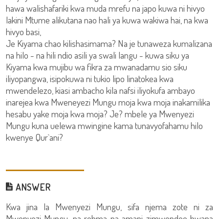
hawa walishafariki kwa muda mrefu na japo kuwa ni hivyo
lakini Mtume alikutana nao hali ya kuwa wakiwa hai, na kwa
hivyo basi,
Je Kiyama chao kilishasimama? Na je tunaweza kumalizana
na hilo - na hili ndio asili ya swali langu - kuwa siku ya
Kiyama kwa mujibu wa fikra za mwanadamu sio siku
iliyopangwa, isipokuwa ni tukio lipo linatokea kwa
mwendelezo, kiasi ambacho kila nafsi iliyokufa ambayo
inarejea kwa Mweneyezi Mungu moja kwa moja inakamilika
hesabu yake moja kwa moja? Je? mbele ya Mwenyezi
Mungu kuna uelewa mwingine kama tunavyofahamu hilo
kwenye Qur`ani?
ANSWER
Kwa jina la Mwenyezi Mungu, sifa njema zote ni za
Mwenyezi Mungu, na rehma na amani zimwendee bwana