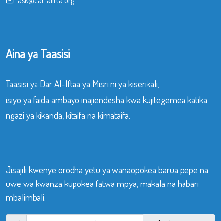
ask@dar-alifta.org
Aina ya Taasisi
Taasisi ya Dar Al-Iftaa ya Misri ni ya kiserikali,
isiyo ya faida ambayo inajiendesha kwa kujitegemea katika
ngazi ya kikanda, kitaifa na kimataifa.
Jisajili kwenye orodha yetu ya wanaopokea barua pepe na
uwe wa kwanza kupokea fatwa mpya, makala na habari
mbalimbali.