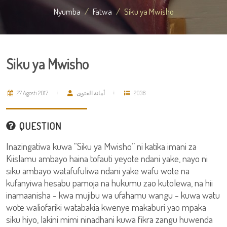
Nyumba
Fatwa
Siku ya Mwisho
Siku ya Mwisho
27 Agosti 2017
أمانة الفتوى
2036
QUESTION
Inazingatiwa kuwa “Siku ya Mwisho” ni katika imani za
Kiislamu ambayo haina tofauti yeyote ndani yake, nayo ni
siku ambayo watafufuliwa ndani yake wafu wote na
kufanyiwa hesabu pamoja na hukumu zao kutolewa, na hii
inamaanisha - kwa mujibu wa ufahamu wangu - kuwa watu
wote waliofariki watabakia kwenye makaburi yao mpaka
siku hiyo, lakini mimi ninadhani kuwa fikra zangu huwenda