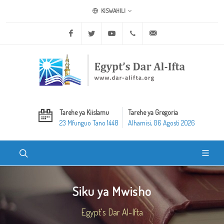
KISWAHILI
Facebook
Twitter
Youtube
+20 2 25970400
ask@dar-alifta.org
Tarehe ya Kiislamu
Tarehe ya Gregoria
23 Mfunguo Tano 1448
Alhamisi, 06 Agosti 2026
Siku ya Mwisho
Egypt's Dar Al-Ifta