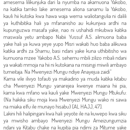
amesema lilikunjuka dari la nyumba na akamuona Yakobo,
na katika tamko lake amesema aliona sanamu la Yakobo,
kauli hii kutoka kwa hawa waja wema waliotangulia ni dalili
ya kuthibitika hali ya mfananisho au kukunjwa ardhi na
kupunguzwa masafa yake, nao ni ushahidi mkubwa katika
maswala yetu ambapo Nabii Yussuf A.S. alimuona baba
yake hali ya kuwa yeye yupo Misri wakati huo baba alikuwa
katika ardhi za Shamu, basi ndani yake kuna uthibitisho wa
kumuona mzee Yakobo A.S. sehemu mbili zilizo mbali ndani
ya wakati mmoja na hii ni kutokana na misingi miwili ambayo
tumeitaja. Na Mwenyezi Mungu ndiye Anayejua zaidi”
Kama vile ilivyo tofauti ya makadirio ya muda katika kitabu
cha Mwenyezi Mungu yanarejea kwenye maana hii pia,
kama kwa mfano wa kauli yake Mwenyezi Mungu Mtukufu:
{Na hakika siku moja kwa Mwenyezi Mungu wako ni sawa
na miaka elfu ile munayo hisabu} [AL HAJJ, 47].
Lakini hili halipingani kwa hali yeyote ile na kuwepo kwa siku
ya mwisho ambayo Mwenyezi Mungu Ameizungumzia
ndani ya Kitabu chake na kupitia pia ndimi za Mitume yake