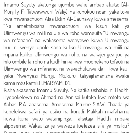
Imamu Suyuty akatunga ujumbe wake ambao aliuita: [Al-
Munjiliy Fii Tatwawwuril Waliy], na kunukuu ndani yake toka
kwa mwanachuoni Alaa Ddiin Al-Qaunawy kuwa amesema:
“Na amethibitisha mwanachuoni wa kisufi kati ya
Ulimwengu wa miili na ule wa roho wameuita “Ulimwengu
wa mfanano” na wakasema wenyewe kuwa Ulimwengu
huu ni wenye upole sana kuliko Ulimwengu wa miili na
mpana kuliko Ulimwengu wa roho, na wakajengea juu ya
hilo umbile la roho na kudhihirika kwa muonekano tofauti na
Ulimwengu wa mfanano, na wakachukuwa dalili kwa kauli
yake Mwenyezi Mungu Mtukufu: {aliyejifananisha kwake
kama mtu kamili} [MARYAM, 17].
Kisha akasema Imamu Suyuty: Na katika ushahidi ni Hadithi
iliyopokelewa na Ahmad na Annisai kutoka kwa mtoto wa
Abbas R.A. anasema: Amesema Mtume S.A.W.: “baada ya
kupelekwa safari ya usiku na kurudi Makkah nikafahamu
kuwa kuna watu watanipinga… akaitaja Hadithi mpaka
aliposema: Wakauliza je waweza tuelezea sifa ya msikiti?
Kwani kuna watu wameshawahi kwenda kwenye huo