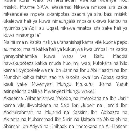
msikiti, Mtume S.A.W. akasema: Nikawa ninatoa sifa zake
nikaendelea mpaka zikanipotea baadhi ya sifa, basi msikiti
ukaletwa hali ya kuwa ninaungalia mpaka ukawa karibu na
nyumba ya Aqiil au Uqaal, nikawa ninatoa sifa zake hali ya
kuwa ninaungalia”
Na hii ima ni katika hali ya ufananishaji kama vile kuona pepo
au moto, ima ni katika hali ya kukunjwa kwa umbali, na katika
yanayofahamika kuwa watu wa Baitul Maqdis
hawakupoteza katika muda huo, mji wao, kutokana na hilo
kama ilivyopokelewa na Ibn Jarir na Ibnu Abi Haatim na Ibn
Mundhir katika tafsiri zao na kutoka kwa Ibn Abbas katika
kauli yake Mwenyezi Mungu Mtukufu: {kama Yusuf
asingeliona dalili ya Mwenyezi Mungu wake}.
Akasema: Alifananishiwa Yakobo, na imetokana na Ibn Jarir
kama vile ilivyotokana na Said Ibn Jubeir na Hamid Ibn
Abdrulrahman na Mujahid na Kassim Ibn Abibazza na
Akrama na Muhammad Ibn Siirin na Qatada na Abisaleh na
Shamar Ibn Atiyya na Dhihaak, na imetokana na Al-Hassan