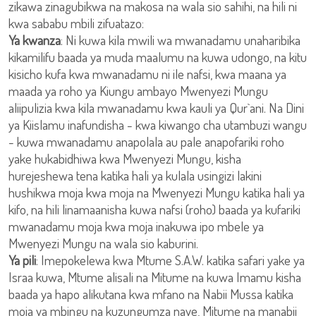
zikawa zinagubikwa na makosa na wala sio sahihi, na hili ni
kwa sababu mbili zifuatazo:
Ya kwanza
: Ni kuwa kila mwili wa mwanadamu unaharibika
kikamilifu baada ya muda maalumu na kuwa udongo, na kitu
kisicho kufa kwa mwanadamu ni ile nafsi, kwa maana ya
maada ya roho ya Kiungu ambayo Mwenyezi Mungu
aliipulizia kwa kila mwanadamu kwa kauli ya Qur`ani. Na Dini
ya Kiislamu inafundisha - kwa kiwango cha utambuzi wangu
- kuwa mwanadamu anapolala au pale anapofariki roho
yake hukabidhiwa kwa Mwenyezi Mungu, kisha
hurejeshewa tena katika hali ya kulala usingizi lakini
hushikwa moja kwa moja na Mwenyezi Mungu katika hali ya
kifo, na hili linamaanisha kuwa nafsi (roho) baada ya kufariki
mwanadamu moja kwa moja inakuwa ipo mbele ya
Mwenyezi Mungu na wala sio kaburini.
Ya pili
: Imepokelewa kwa Mtume S.A.W. katika safari yake ya
Israa kuwa, Mtume alisali na Mitume na kuwa Imamu kisha
baada ya hapo alikutana kwa mfano na Nabii Mussa katika
moja ya mbingu na kuzungumza naye, Mitume na manabii