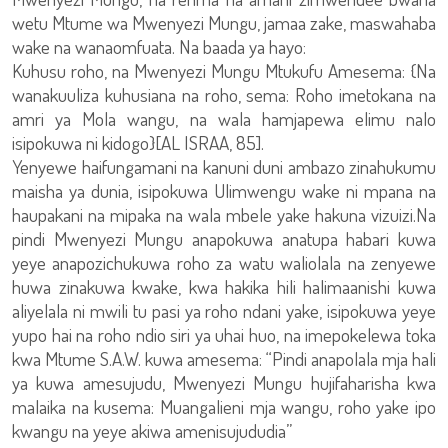
wetu Mtume wa Mwenyezi Mungu, jamaa zake, maswahaba
wake na wanaomfuata. Na baada ya hayo:
Kuhusu roho, na Mwenyezi Mungu Mtukufu Amesema: {Na
wanakuuliza kuhusiana na roho, sema: Roho imetokana na
amri ya Mola wangu, na wala hamjapewa elimu nalo
isipokuwa ni kidogo}[AL ISRAA, 85].
Yenyewe haifungamani na kanuni duni ambazo zinahukumu
maisha ya dunia, isipokuwa Ulimwengu wake ni mpana na
haupakani na mipaka na wala mbele yake hakuna vizuizi.Na
pindi Mwenyezi Mungu anapokuwa anatupa habari kuwa
yeye anapozichukuwa roho za watu waliolala na zenyewe
huwa zinakuwa kwake, kwa hakika hili halimaanishi kuwa
aliyelala ni mwili tu pasi ya roho ndani yake, isipokuwa yeye
yupo hai na roho ndio siri ya uhai huo, na imepokelewa toka
kwa Mtume S.A.W. kuwa amesema: “Pindi anapolala mja hali
ya kuwa amesujudu, Mwenyezi Mungu hujifaharisha kwa
malaika na kusema: Muangalieni mja wangu, roho yake ipo
kwangu na yeye akiwa amenisujududia”