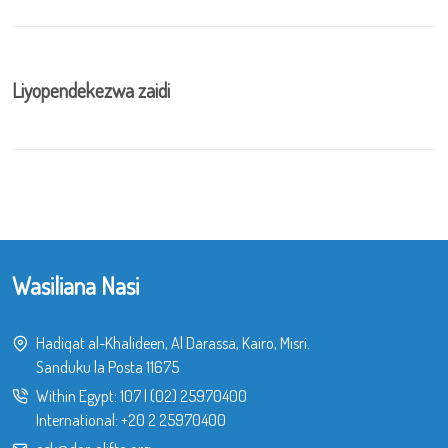
Liyopendekezwa zaidi
Wasiliana Nasi
Hadiqat al-Khalideen, Al Darassa, Kairo, Misri.
Sanduku la Posta 11675
Within Egypt:
107
|
(02) 25970400
International:
+20 2 25970400