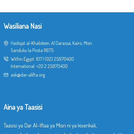
Wasiliana Nasi
Hadiqat al-Khalideen, Al Darassa, Kairo, Misri.
Sanduku la Posta 11675
Within Egypt:
107
|
(02) 25970400
International:
+20 2 25970400
ask@dar-alifta.org
Aina ya Taasisi
Taasisi ya Dar Al-Iftaa ya Misri ni ya kiserikali,