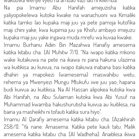
Na pia Imamu Abu Hanifah amejuzisha katika
yaliyopokelewa kutoka kwake na wanachuoni wa Kimaliki
katika tamko lao kupaka maji juu ya pete pamoja kutofika
maji chini yake; kwa kupimia juu ya Khofu ambayo imejuzu
kupaka maji juu yake ingawa muda mrefu wa kuvaa kwake.
Imamu Burhanu Adiin Bin Mazahwa Hanafiy amesema
katika kitabu cha: [Al Muhitw 7/1]: "Na iwapo katika mkono
wake kutakuwa na pete na ikawa ni pana hakuna ulazima
wa kuitikisa au kuivua, na iwapo itakuwa inabana basi katika
dhahiri ya mapokezi (wamesema) maswahibu wetu,
rehema ya Mwenyezi Mungu Mtukufu iwe juu yao, hapana
budi kuivua au kuitikisa. Na Al Hassan alipokea kutoka kwa
Abi Hanifah, na Abu Sulaiman kutoka kwa Abi Yusuf na
Muhammad kwamba hakushurutisha kuivua au kuitikisa, na
baina ya masheikhi ni tofauti katika sura hiyo".
Imamu Al Qarafiy amesema katika kitabu cha: [Azakhirah
258/1]: "Ya nane: Amasema: Katika pete kauli tatu; Malik
amesema katika kitabu cha: [Al Wadheha]: Anaitikisa ikiwa