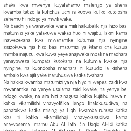
shaka kwa mwenye kuyafahamu malengo ya sheria
kwamba tatizo la kufichua uchi ni kubwa kuliko kutoiosha
sehemu hii ndogo ya mwili wake.
Na baadhi ya wanawake wana miili haikubaliki njia hizo basi
matumizi yake yatakuwa wakati huo ni wajibu, lakini kama
inawezekana kwa mwanamke kutumia njia nyingine
zisizokuwa njia hizo basi matumizi ya kitanzi cha kuzuia
mimba inajuzu, kwa kuwa yeye anajiweka mbali na madhara
yanayoweza kumpata kutokana na kutumia kwake njia
nyingine, na kuondosha madhara ni kusudio la kisheria
ambalo kwa ajili yake inaruhusiwa katika twahara.
Na hakika kwamba matumizi ya njia hiyo ni wepesi zaidi kwa
mwanamke, na yenye usalama zaidi kwake, na yenye bei
ndogo kwake, na sifa hizi zinagusa katika kujitibu huwa ni
katika vikamilishi vinavyolifikia lengo linalokusudiwa, na
panatakiwa katika misingi ya Fiqhi kwamba ruhusa katika
kitu ni katika vikamilishaji vinavyokusudiwa, kama
anavyosema Imamu Abu Al Fath Bin Daqiq Al-Idi katika
kitabu cha: [Ihkaam Al Ahkaam Fi Sharhu Omdatu Al