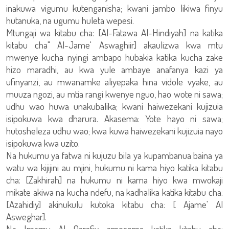
inakuwa vigumu kutenganisha; kwani jambo likiwa finyu
hutanuka, na ugumu huleta wepesi.
Mtungaji wa kitabu cha: [Al-Fatawa Al-Hindiyah] na katika
kitabu cha" Al-Jame' Aswaghiir] akaulizwa kwa mtu
mwenye kucha nyingi ambapo hubakia katika kucha zake
hizo maradhi, au kwa yule ambaye anafanya kazi ya
ufinyanzi, au mwanamke aliyepaka hina vidole vyake, au
muuza ngozi, au mtia rangi kwenye nguo, hao wote ni sawa;
udhu wao huwa unakubalika; kwani haiwezekani kujizuia
isipokuwa kwa dharura. Akasema: Yote hayo ni sawa;
hutosheleza udhu wao; kwa kuwa haiwezekani kujizuia nayo
isipokuwa kwa uzito.
Na hukumu ya fatwa ni kujuzu bila ya kupambanua baina ya
watu wa kijijini au mjini, hukumu ni kama hiyo katika kitabu
cha: [Zakhirah] na hukumu ni kama hiyo kwa mwokaji
mikate akiwa na kucha ndefu, na kadhalika katika kitabu cha:
[Azahidiy] akinukulu kutoka kitabu cha: [ Ajame' Al
Asweghar].
Na Imamu Al Qarafiy amesema katika kitabu cha: