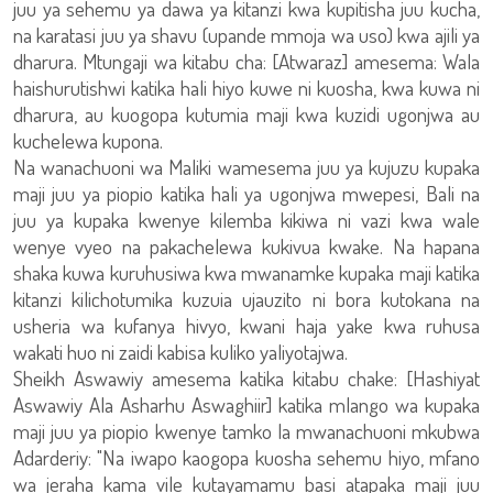
juu ya sehemu ya dawa ya kitanzi kwa kupitisha juu kucha,
na karatasi juu ya shavu (upande mmoja wa uso) kwa ajili ya
dharura. Mtungaji wa kitabu cha: [Atwaraz] amesema: Wala
haishurutishwi katika hali hiyo kuwe ni kuosha, kwa kuwa ni
dharura, au kuogopa kutumia maji kwa kuzidi ugonjwa au
kuchelewa kupona.
Na wanachuoni wa Maliki wamesema juu ya kujuzu kupaka
maji juu ya piopio katika hali ya ugonjwa mwepesi, Bali na
juu ya kupaka kwenye kilemba kikiwa ni vazi kwa wale
wenye vyeo na pakachelewa kukivua kwake. Na hapana
shaka kuwa kuruhusiwa kwa mwanamke kupaka maji katika
kitanzi kilichotumika kuzuia ujauzito ni bora kutokana na
usheria wa kufanya hivyo, kwani haja yake kwa ruhusa
wakati huo ni zaidi kabisa kuliko yaliyotajwa.
Sheikh Aswawiy amesema katika kitabu chake: [Hashiyat
Aswawiy Ala Asharhu Aswaghiir] katika mlango wa kupaka
maji juu ya piopio kwenye tamko la mwanachuoni mkubwa
Adarderiy: "Na iwapo kaogopa kuosha sehemu hiyo, mfano
wa jeraha kama vile kutayamamu basi atapaka maji juu