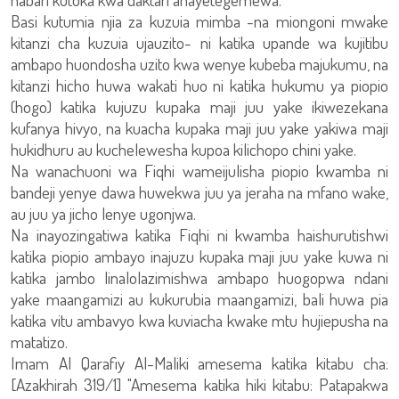
Basi kutumia njia za kuzuia mimba -na miongoni mwake
kitanzi cha kuzuia ujauzito- ni katika upande wa kujitibu
ambapo huondosha uzito kwa wenye kubeba majukumu, na
kitanzi hicho huwa wakati huo ni katika hukumu ya piopio
(hogo) katika kujuzu kupaka maji juu yake ikiwezekana
kufanya hivyo, na kuacha kupaka maji juu yake yakiwa maji
hukidhuru au kuchelewesha kupoa kilichopo chini yake.
Na wanachuoni wa Fiqhi wameijulisha piopio kwamba ni
bandeji yenye dawa huwekwa juu ya jeraha na mfano wake,
au juu ya jicho lenye ugonjwa.
Na inayozingatiwa katika Fiqhi ni kwamba haishurutishwi
katika piopio ambayo inajuzu kupaka maji juu yake kuwa ni
katika jambo linalolazimishwa ambapo huogopwa ndani
yake maangamizi au kukurubia maangamizi, bali huwa pia
katika vitu ambavyo kwa kuviacha kwake mtu hujiepusha na
matatizo.
Imam Al Qarafiy Al-Maliki amesema katika kitabu cha:
[Azakhirah 319/1] "Amesema katika hiki kitabu: Patapakwa