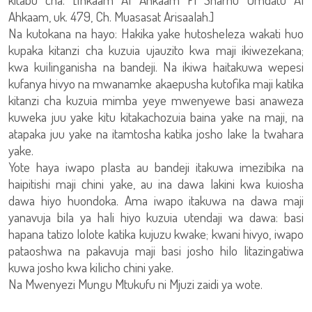
Ahkaam, uk. 479, Ch. Muasasat Arisaalah.]
Na kutokana na hayo: Hakika yake hutosheleza wakati huo
kupaka kitanzi cha kuzuia ujauzito kwa maji ikiwezekana;
kwa kuilinganisha na bandeji. Na ikiwa haitakuwa wepesi
kufanya hivyo na mwanamke akaepusha kutofika maji katika
kitanzi cha kuzuia mimba yeye mwenyewe basi anaweza
kuweka juu yake kitu kitakachozuia baina yake na maji, na
atapaka juu yake na itamtosha katika josho lake la twahara
yake.
Yote haya iwapo plasta au bandeji itakuwa imezibika na
haipitishi maji chini yake, au ina dawa lakini kwa kuiosha
dawa hiyo huondoka. Ama iwapo itakuwa na dawa maji
yanavuja bila ya hali hiyo kuzuia utendaji wa dawa: basi
hapana tatizo lolote katika kujuzu kwake; kwani hivyo, iwapo
pataoshwa na pakavuja maji basi josho hilo litazingatiwa
kuwa josho kwa kilicho chini yake.
Na Mwenyezi Mungu Mtukufu ni Mjuzi zaidi ya wote.