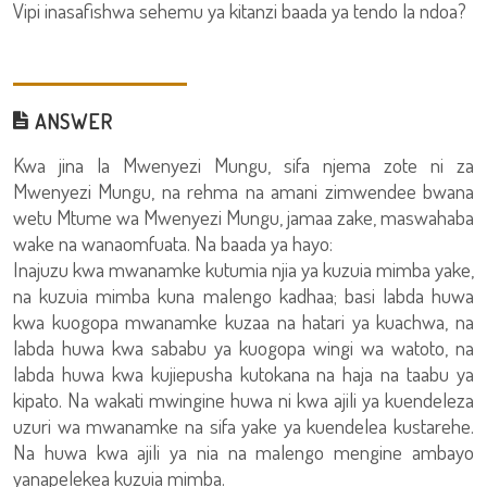
Vipi inasafishwa sehemu ya kitanzi baada ya tendo la ndoa?
ANSWER
Kwa jina la Mwenyezi Mungu, sifa njema zote ni za
Mwenyezi Mungu, na rehma na amani zimwendee bwana
wetu Mtume wa Mwenyezi Mungu, jamaa zake, maswahaba
wake na wanaomfuata. Na baada ya hayo:
Inajuzu kwa mwanamke kutumia njia ya kuzuia mimba yake,
na kuzuia mimba kuna malengo kadhaa; basi labda huwa
kwa kuogopa mwanamke kuzaa na hatari ya kuachwa, na
labda huwa kwa sababu ya kuogopa wingi wa watoto, na
labda huwa kwa kujiepusha kutokana na haja na taabu ya
kipato. Na wakati mwingine huwa ni kwa ajili ya kuendeleza
uzuri wa mwanamke na sifa yake ya kuendelea kustarehe.
Na huwa kwa ajili ya nia na malengo mengine ambayo
yanapelekea kuzuia mimba.