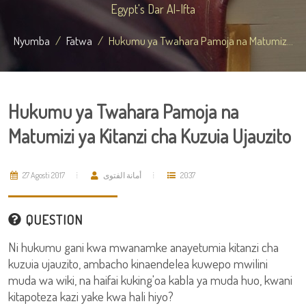
Egypt's Dar Al-Ifta
Nyumba
Fatwa
Hukumu ya Twahara Pamoja na Matumiz...
Hukumu ya Twahara Pamoja na
Matumizi ya Kitanzi cha Kuzuia Ujauzito
27 Agosti 2017
أمانة الفتوى
2037
QUESTION
Ni hukumu gani kwa mwanamke anayetumia kitanzi cha
kuzuia ujauzito, ambacho kinaendelea kuwepo mwilini
muda wa wiki, na haifai kuking'oa kabla ya muda huo, kwani
kitapoteza kazi yake kwa hali hiyo?