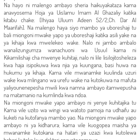
Na hayo ni malengo ambayo sheria haikuyakataza kama
anavyosema Hoja ya Uislamu Imam Al Ghazaliy katika
kitabu chake: [Ihiyaa Uluum Adeen 52/2,Ch. Dar Al
Maarifah]. Na malengo haya siyo mambo ya uboreshaji tu
bali miongoni mwake yapo ya uboreshaji katika asili yake na
ya kihaja kwa mwelekeo wake. Nalo ni jambo ambalo
wanalizungumza wanachuoni wa Usuul kama ni
Kikamilishaji cha mwenye kuhitaji, nalo ni lile lisilojitosheleza
kwa haja isipokuwa kwa njia ya kuungana, basi huwa na
hukumu ya kihaja. Kama vile mwanamke kuulinda uzuri
wake kwa mlingano wa urefu wake na kutokuwa na mafuta
yaliyounenepesha mwili kwa namna ambayo itamwepusha
na matamanio na kumlinda kwa ndoa.
Na miongoni mwake yapo ambayo ni yenye kuhitajika tu
Kama vile uzito wa wingi wa watoto pamoja na udhaifu au
kuketi na kutofanya mambo yao. Na miongoni mwake yapo
ambayo ni ya kidharura; kama vile kuogopea maisha ya
mwanamke kutokana na hatari ya uzazi kwa kutolewa
habari kutoka kwa daktari anayetegemewa.