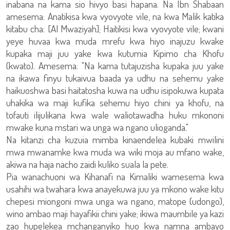
inabana na kama sio hivyo basi hapana. Na Ibn Shabaan
amesema: Anatikisa kwa vyovyote vile, na kwa Malik katika
kitabu cha: [Al Mwaziyah]; Haitikisi kwa vyovyote vile; kwani
yeye huvaa kwa muda mrefu kwa hiyo inajuzu kwake
kupaka maji juu yake kwa kutumia Kipimo cha Khofu
(kwato). Amesema: "Na kama tutajuzisha kupaka juu yake
na ikawa finyu tukaivua baada ya udhu na sehemu yake
haikuoshwa basi haitatosha kuwa na udhu isipokuwa kupata
uhakika wa maji kufika sehemu hiyo chini ya khofu, na
tofauti ilijulikana kwa wale waliotawadha huku mkononi
mwake kuna mstari wa unga wa ngano ulioganda."
Na kitanzi cha kuzuia mimba kinaendelea kubaki mwilini
mwa mwanamke kwa muda wa wiki moja au mfano wake,
akiwa na haja nacho zaidi kuliko suala la pete.
Pia wanachuoni wa Kihanafi na Kimaliki wamesema kwa
usahihi wa twahara kwa anayekuwa juu ya mkono wake kitu
chepesi miongoni mwa unga wa ngano, matope (udongo),
wino ambao maji hayafikii chini yake; ikiwa maumbile ya kazi
zao hupelekea mchanganyiko huo kwa namna ambayo