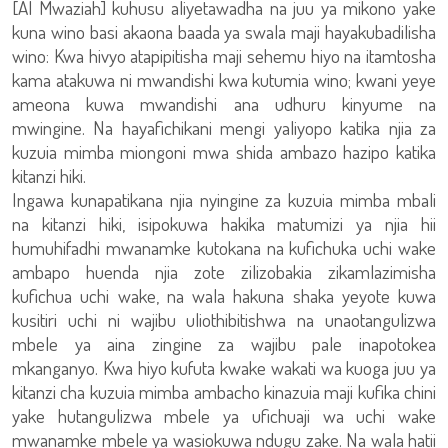
[Al Mwaziah] kuhusu aliyetawadha na juu ya mikono yake
kuna wino basi akaona baada ya swala maji hayakubadilisha
wino: Kwa hivyo atapipitisha maji sehemu hiyo na itamtosha
kama atakuwa ni mwandishi kwa kutumia wino; kwani yeye
ameona kuwa mwandishi ana udhuru kinyume na
mwingine. Na hayafichikani mengi yaliyopo katika njia za
kuzuia mimba miongoni mwa shida ambazo hazipo katika
kitanzi hiki.
Ingawa kunapatikana njia nyingine za kuzuia mimba mbali
na kitanzi hiki, isipokuwa hakika matumizi ya njia hii
humuhifadhi mwanamke kutokana na kufichuka uchi wake
ambapo huenda njia zote zilizobakia zikamlazimisha
kufichua uchi wake, na wala hakuna shaka yeyote kuwa
kusitiri uchi ni wajibu uliothibitishwa na unaotangulizwa
mbele ya aina zingine za wajibu pale inapotokea
mkanganyo. Kwa hiyo kufuta kwake wakati wa kuoga juu ya
kitanzi cha kuzuia mimba ambacho kinazuia maji kufika chini
yake hutangulizwa mbele ya ufichuaji wa uchi wake
mwanamke mbele ya wasiokuwa ndugu zake. Na wala hatii