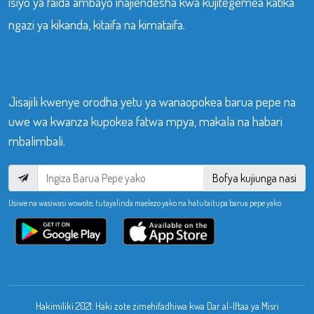
isiyo ya faida ambayo inajiendesha kwa kujitegemea katika
ngazi ya kikanda, kitaifa na kimataifa.
Jisajili kwenye orodha yetu ya wanaopokea barua pepe na
uwe wa kwanza kupokea fatwa mpya, makala na habari
mbalimbali.
Bofya kujiunga nasi
Usiwe na wasiwasi wowote, tutayalinda maelezo yako na hatutaitupa barua pepe yako.
Hakimiliki 2021. Haki zote zimehifadhiwa kwa Dar al-Iftaa ya Misri