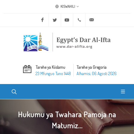
KISWAHILI
Facebook
Twitter
Youtube
+20 2 25970400
ask@dar-alifta.org
Tarehe ya Kiislamu
Tarehe ya Gregoria
23 Mfunguo Tano 1448
Alhamisi, 06 Agosti 2026
Hukumu ya Twahara Pamoja na
Matumiz...