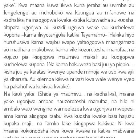
yake". Kwa maana kuwa ikiwa kuna jeraha au uvimbe au
lengelenge au mchubuko wa kuungua au mfanowe na
kadhalika, na inaogopwa kwake katika kutawadha au kuosha,
atapata ugonjwa au kuzidi ugojwa wake au kuchelewa
kupona –kama ilivyotangulia katika Tayamamu- Hakika hiyo
huruhusiwa kama wajibu iwapo yataogopwa maangamizo
au madhara makubwa, kama vile kuzorotesha manufaa, na
kujuzu pia ikiogopwa maumivu makali au kuogopwa
kuchelewa kupona. (Na kama hakuweza basi juu ya piopio…..
kisha juu ya karatasi kwenye upande mmoja wa uso kwa ajili
ya dharura. Au kilemba kikiwa ni vazi kwa wale wenye vyeo
na pakahofiwa kukivua kwake).
Na kauli yake: (Shida ya maumivu… na kadhalika), maana
yake ugonjwa ambao hauzoroteshi manufaa, na hilo ni
ambalo watu wengine wameelezea kwa ugonjwa mwepesi,
ama kama aliogopa taabu kwa kuosha kwake basi haijuzu
kupaka maji… na Tamko lake ikiogopwa kukivua: Ni kwa
maana kukiondosha kwa kuwa kwake ni katika mabwana
wakubwa wenye vyeo na ambao vazi lao ni kilemba.