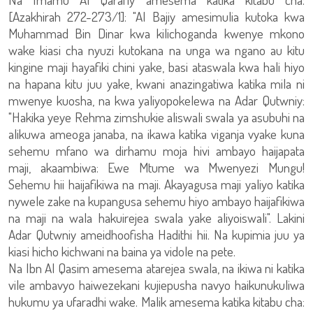
[Azakhirah 272-273/1]: "Al Bajiy amesimulia kutoka kwa
Muhammad Bin Dinar kwa kilichoganda kwenye mkono
wake kiasi cha nyuzi kutokana na unga wa ngano au kitu
kingine maji hayafiki chini yake, basi ataswala kwa hali hiyo
na hapana kitu juu yake, kwani anazingatiwa katika mila ni
mwenye kuosha, na kwa yaliyopokelewa na Adar Qutwniy:
"Hakika yeye Rehma zimshukie aliswali swala ya asubuhi na
alikuwa ameoga janaba, na ikawa katika viganja vyake kuna
sehemu mfano wa dirhamu moja hivi ambayo haijapata
maji, akaambiwa: Ewe Mtume wa Mwenyezi Mungu!
Sehemu hii haijafikiwa na maji. Akayagusa maji yaliyo katika
nywele zake na kupangusa sehemu hiyo ambayo haijafikiwa
na maji na wala hakuirejea swala yake aliyoiswali". Lakini
Adar Qutwniy ameidhoofisha Hadithi hii. Na kupimia juu ya
kiasi hicho kichwani na baina ya vidole na pete.
Na Ibn Al Qasim amesema atarejea swala, na ikiwa ni katika
vile ambavyo haiwezekani kujiepusha navyo haikunukuliwa
hukumu ya ufaradhi wake. Malik amesema katika kitabu cha: