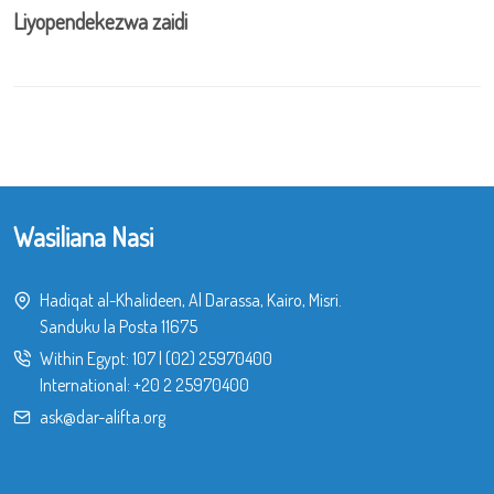
Liyopendekezwa zaidi
Wasiliana Nasi
Hadiqat al-Khalideen, Al Darassa, Kairo, Misri.
Sanduku la Posta 11675
Within Egypt:
107
|
(02) 25970400
International:
+20 2 25970400
ask@dar-alifta.org