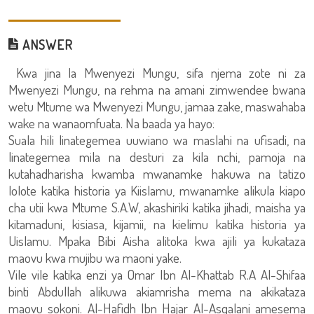
ANSWER
Kwa jina la Mwenyezi Mungu, sifa njema zote ni za
Mwenyezi Mungu, na rehma na amani zimwendee bwana
wetu Mtume wa Mwenyezi Mungu, jamaa zake, maswahaba
wake na wanaomfuata. Na baada ya hayo:
Suala hili linategemea uuwiano wa maslahi na ufisadi, na
linategemea mila na desturi za kila nchi, pamoja na
kutahadharisha kwamba mwanamke hakuwa na tatizo
lolote katika historia ya Kiislamu, mwanamke alikula kiapo
cha utii kwa Mtume S.A.W, akashiriki katika jihadi, maisha ya
kitamaduni, kisiasa, kijamii, na kielimu katika historia ya
Uislamu. Mpaka Bibi Aisha alitoka kwa ajili ya kukataza
maovu kwa mujibu wa maoni yake.
Vile vile katika enzi ya Omar Ibn Al-Khattab R.A Al-Shifaa
binti Abdullah alikuwa akiamrisha mema na akikataza
maovu sokoni. Al-Hafidh Ibn Hajar Al-Asqalani amesema