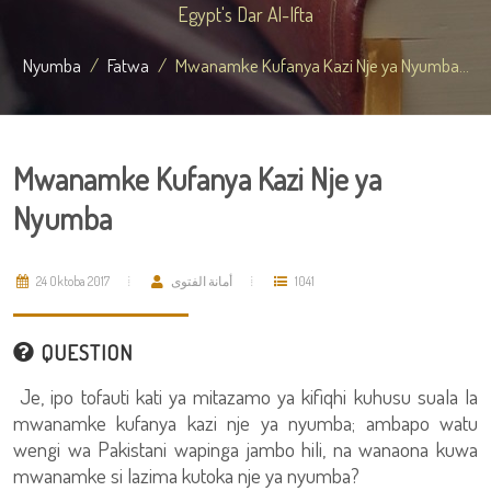
Egypt's Dar Al-Ifta
Nyumba
Fatwa
Mwanamke Kufanya Kazi Nje ya Nyumba...
Mwanamke Kufanya Kazi Nje ya
Nyumba
24 Oktoba 2017
أمانة الفتوى
1041
QUESTION
Je, ipo tofauti kati ya mitazamo ya kifiqhi kuhusu suala la
mwanamke kufanya kazi nje ya nyumba; ambapo watu
wengi wa Pakistani wapinga jambo hili, na wanaona kuwa
mwanamke si lazima kutoka nje ya nyumba?