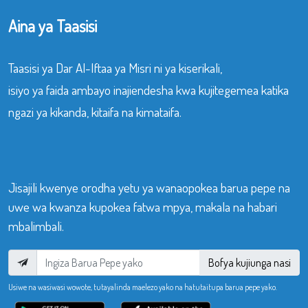
Aina ya Taasisi
Taasisi ya Dar Al-Iftaa ya Misri ni ya kiserikali,
isiyo ya faida ambayo inajiendesha kwa kujitegemea katika
ngazi ya kikanda, kitaifa na kimataifa.
Jisajili kwenye orodha yetu ya wanaopokea barua pepe na
uwe wa kwanza kupokea fatwa mpya, makala na habari
mbalimbali.
Bofya kujiunga nasi
Usiwe na wasiwasi wowote, tutayalinda maelezo yako na hatutaitupa barua pepe yako.