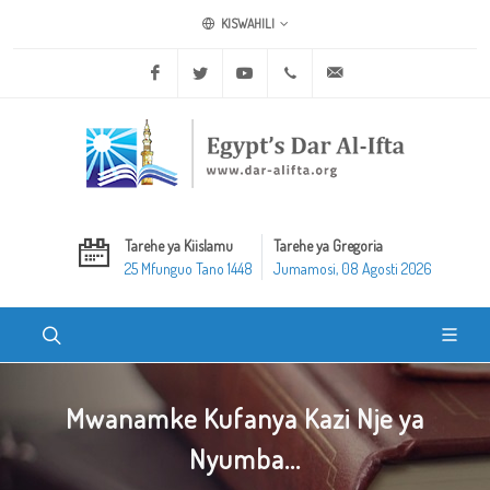
KISWAHILI
Facebook
Twitter
Youtube
+20 2 25970400
ask@dar-alifta.org
Tarehe ya Kiislamu
Tarehe ya Gregoria
25 Mfunguo Tano 1448
Jumamosi, 08 Agosti 2026
Mwanamke Kufanya Kazi Nje ya
Nyumba...