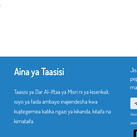
.
Aina ya Taasisi
Ji
pe
mak
Taasisi ya Dar Al-Iftaa ya Misri ni ya kiserikali,
isiyo ya faida ambayo inajiendesha kwa
kujitegemea katika ngazi ya kikanda, kitaifa na
Usiw
kimataifa.
pepe