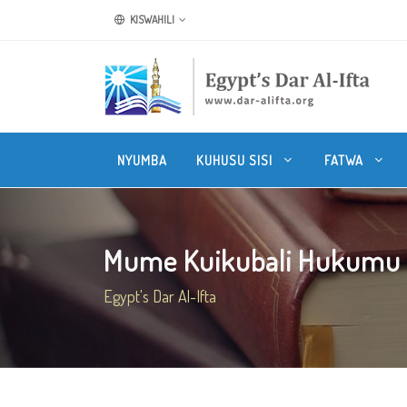
KISWAHILI
NYUMBA
KUHUSU SISI
FATWA
Mume Kuikubali Hukumu ya
Egypt's Dar Al-Ifta