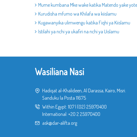
Mume kumbana Mke wake katika Matendo yake yote
Kurudisha mfumo wa Khilafa wa kiislamu
Kugawanyika ulimwengu katika Fiqhi ya Kiislamu
Istilahi ya nchi ya ukafiri na nchi ya Uislamu
Wasiliana Nasi
Hadiqat al-Khalideen, Al Darassa, Kairo, Misri.
Sanduku la Posta 11675
Within Egypt:
107
|
(02) 25970400
International:
+20 2 25970400
ask@dar-alifta.org