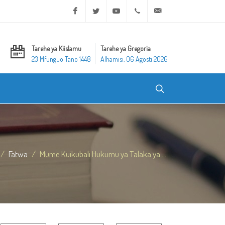
Facebook
Twitter
Youtube
+20 2 25970400
ask@dar-alifta.org
Tarehe ya Kiislamu
Tarehe ya Gregoria
23 Mfunguo Tano 1448
Alhamisi, 06 Agosti 2026
Fatwa
Mume Kuikubali Hukumu ya Talaka ya ...