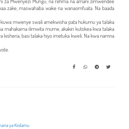
e ni za Mwenyezi Mungu, na rehma na amani zimwendee
aa zake, maswahaba wake na wanaomfuata. Na baada
 na kuwa mwenye swali amekwisha pata hukumu ya talaka
a mahakama ilimwita mume, akakiri kutokea kwa talaka
 kisheria, basi talaka hiyo imetuka kweli. Na kwa namna
wote.
aria ya Kiislamu.