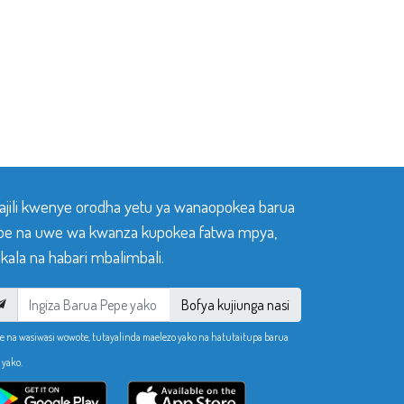
sajili kwenye orodha yetu ya wanaopokea barua
pe na uwe wa kwanza kupokea fatwa mpya,
ala na habari mbalimbali.
Bofya kujiunga nasi
e na wasiwasi wowote, tutayalinda maelezo yako na hatutaitupa barua
 yako.