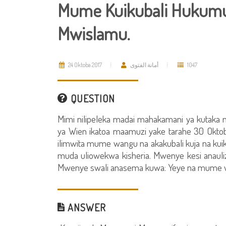
Mume Kuikubali Hukumu 
Mwislamu.
24 Oktoba 2017
أمانة الفتوى
1047
QUESTION
Mimi nilipeleka madai mahakamani ya kutaka
ya Wien ikatoa maamuzi yake tarahe 30 Okt
ilimwita mume wangu na akakubali kuja na kuik
muda uliowekwa kisheria. Mwenye kesi anauliza:
Mwenye swali anasema kuwa: Yeye na mume wak
ANSWER