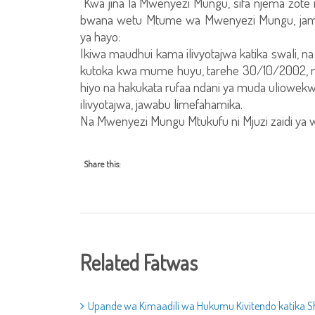
Kwa jina la Mwenyezi Mungu, sifa njema zot
bwana wetu Mtume wa Mwenyezi Mungu, jam
ya hayo:
Ikiwa maudhui kama ilivyotajwa katika swali,
kutoka kwa mume huyu, tarehe 30/10/2002, n
hiyo na hakukata rufaa ndani ya muda uliowekwa
ilivyotajwa, jawabu limefahamika.
Na Mwenyezi Mungu Mtukufu ni Mjuzi zaidi ya 
Share this:
Related Fatwas
Upande wa Kimaadili wa Hukumu Kivitendo katika Sh