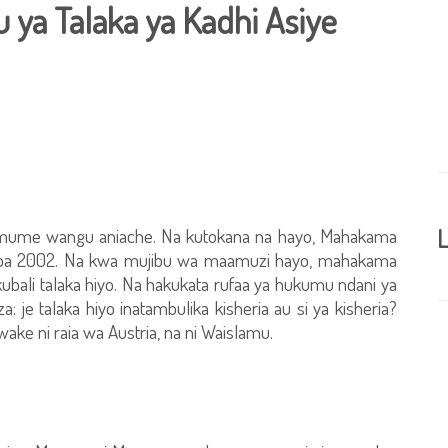
ya Talaka ya Kadhi Asiye
 mume wangu aniache. Na kutokana na hayo, Mahakama
L
oba 2002. Na kwa mujibu wa maamuzi hayo, mahakama
ubali talaka hiyo. Na hakukata rufaa ya hukumu ndani ya
 je talaka hiyo inatambulika kisheria au si ya kisheria?
e ni raia wa Austria, na ni Waislamu.