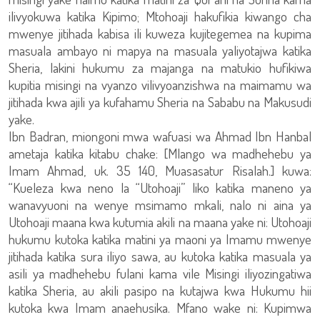
ilivyokuwa katika Kipimo; Mtohoaji hakufikia kiwango cha
mwenye jitihada kabisa ili kuweza kujitegemea na kupima
masuala ambayo ni mapya na masuala yaliyotajwa katika
Sheria, lakini hukumu za majanga na matukio hufikiwa
kupitia misingi na vyanzo vilivyoanzishwa na maimamu wa
jitihada kwa ajili ya kufahamu Sheria na Sababu na Makusudi
yake.
Ibn Badran, miongoni mwa wafuasi wa Ahmad Ibn Hanbal
ametaja katika kitabu chake: [Mlango wa madhehebu ya
Imam Ahmad, uk. 35 140, Muasasatur Risalah.] kuwa:
“Kueleza kwa neno la “Utohoaji” liko katika maneno ya
wanavyuoni na wenye msimamo mkali, nalo ni aina ya
Utohoaji maana kwa kutumia akili na maana yake ni: Utohoaji
hukumu kutoka katika matini ya maoni ya Imamu mwenye
jitihada katika sura iliyo sawa, au kutoka katika masuala ya
asili ya madhehebu fulani kama vile Misingi iliyozingatiwa
katika Sheria, au akili pasipo na kutajwa kwa Hukumu hii
kutoka kwa Imam anaehusika. Mfano wake ni: Kupimwa