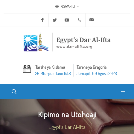
KISWAHILI
Facebook
Twitter
Youtube
+20 2 25970400
ask@dar-alifta.org
Tarehe ya Kiislamu
Tarehe ya Gregoria
26 Mfunguo Tano 1448
Jumapili, 09 Agosti 2026
Kipimo na Utohoaji
Egypt's Dar Al-Ifta