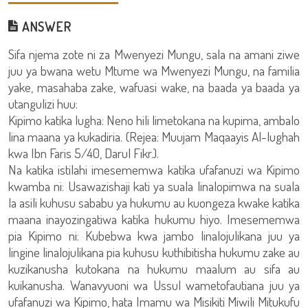
ANSWER
Sifa njema zote ni za Mwenyezi Mungu, sala na amani ziwe
juu ya bwana wetu Mtume wa Mwenyezi Mungu, na familia
yake, masahaba zake, wafuasi wake, na baada ya baada ya
utangulizi huu:
Kipimo katika lugha: Neno hili limetokana na kupima, ambalo
lina maana ya kukadiria. (Rejea: Muujam Maqaayis Al-lughah
kwa Ibn Faris 5/40, Darul Fikr.).
Na katika istilahi imesememwa katika ufafanuzi wa Kipimo
kwamba ni: Usawazishaji kati ya suala linalopimwa na suala
la asili kuhusu sababu ya hukumu au kuongeza kwake katika
maana inayozingatiwa katika hukumu hiyo. Imesememwa
pia Kipimo ni: Kubebwa kwa jambo linalojulikana juu ya
lingine linalojulikana pia kuhusu kuthibitisha hukumu zake au
kuzikanusha kutokana na hukumu maalum au sifa au
kuikanusha. Wanavyuoni wa Ussul wametofautiana juu ya
ufafanuzi wa Kipimo, hata Imamu wa Misikiti Miwili Mitukufu