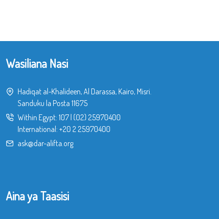
Wasiliana Nasi
Hadiqat al-Khalideen, Al Darassa, Kairo, Misri.
Sanduku la Posta 11675
Within Egypt:
107
|
(02) 25970400
International:
+20 2 25970400
ask@dar-alifta.org
Aina ya Taasisi