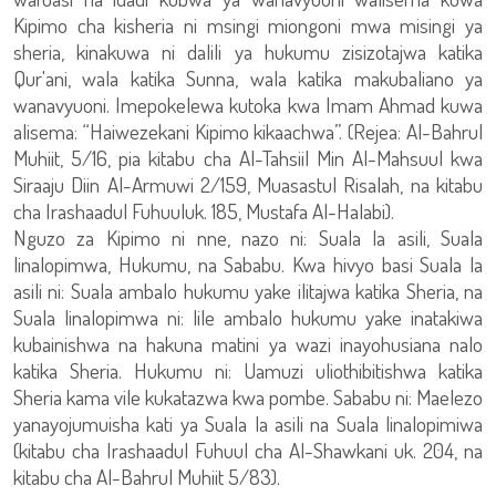
Kipimo cha kisheria ni msingi miongoni mwa misingi ya
sheria, kinakuwa ni dalili ya hukumu zisizotajwa katika
Qur'ani, wala katika Sunna, wala katika makubaliano ya
wanavyuoni. Imepokelewa kutoka kwa Imam Ahmad kuwa
alisema: “Haiwezekani Kipimo kikaachwa”. (Rejea: Al-Bahrul
Muhiit, 5/16, pia kitabu cha Al-Tahsiil Min Al-Mahsuul kwa
Siraaju Diin Al-Armuwi 2/159, Muasastul Risalah, na kitabu
cha Irashaadul Fuhuuluk. 185, Mustafa Al-Halabi).
Nguzo za Kipimo ni nne, nazo ni: Suala la asili, Suala
linalopimwa, Hukumu, na Sababu. Kwa hivyo basi Suala la
asili ni: Suala ambalo hukumu yake ilitajwa katika Sheria, na
Suala linalopimwa ni: lile ambalo hukumu yake inatakiwa
kubainishwa na hakuna matini ya wazi inayohusiana nalo
katika Sheria. Hukumu ni: Uamuzi uliothibitishwa katika
Sheria kama vile kukatazwa kwa pombe. Sababu ni: Maelezo
yanayojumuisha kati ya Suala la asili na Suala linalopimiwa
(kitabu cha Irashaadul Fuhuul cha Al-Shawkani uk. 204, na
kitabu cha Al-Bahrul Muhiit 5/83).