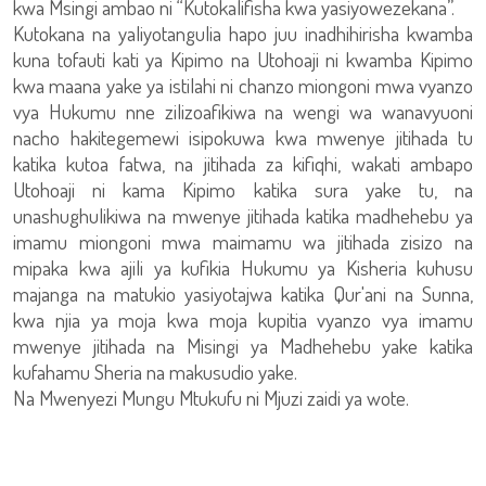
kwa Msingi ambao ni “Kutokalifisha kwa yasiyowezekana”.
Kutokana na yaliyotangulia hapo juu inadhihirisha kwamba
kuna tofauti kati ya Kipimo na Utohoaji ni kwamba Kipimo
kwa maana yake ya istilahi ni chanzo miongoni mwa vyanzo
vya Hukumu nne zilizoafikiwa na wengi wa wanavyuoni
nacho hakitegemewi isipokuwa kwa mwenye jitihada tu
katika kutoa fatwa, na jitihada za kifiqhi, wakati ambapo
Utohoaji ni kama Kipimo katika sura yake tu, na
unashughulikiwa na mwenye jitihada katika madhehebu ya
imamu miongoni mwa maimamu wa jitihada zisizo na
mipaka kwa ajili ya kufikia Hukumu ya Kisheria kuhusu
majanga na matukio yasiyotajwa katika Qur'ani na Sunna,
kwa njia ya moja kwa moja kupitia vyanzo vya imamu
mwenye jitihada na Misingi ya Madhehebu yake katika
kufahamu Sheria na makusudio yake.
Na Mwenyezi Mungu Mtukufu ni Mjuzi zaidi ya wote.