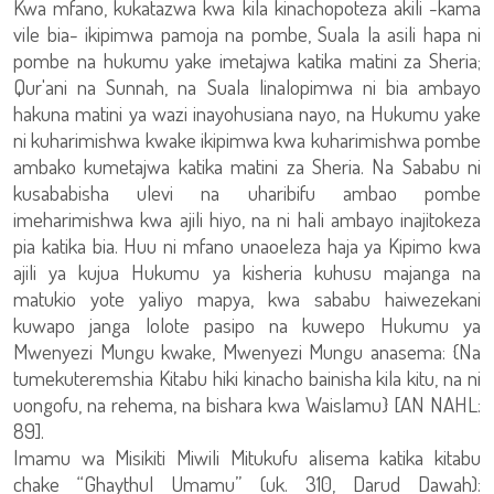
Kwa mfano, kukatazwa kwa kila kinachopoteza akili -kama
vile bia- ikipimwa pamoja na pombe, Suala la asili hapa ni
pombe na hukumu yake imetajwa katika matini za Sheria;
Qur'ani na Sunnah, na Suala linalopimwa ni bia ambayo
hakuna matini ya wazi inayohusiana nayo, na Hukumu yake
ni kuharimishwa kwake ikipimwa kwa kuharimishwa pombe
ambako kumetajwa katika matini za Sheria. Na Sababu ni
kusababisha ulevi na uharibifu ambao pombe
imeharimishwa kwa ajili hiyo, na ni hali ambayo inajitokeza
pia katika bia. Huu ni mfano unaoeleza haja ya Kipimo kwa
ajili ya kujua Hukumu ya kisheria kuhusu majanga na
matukio yote yaliyo mapya, kwa sababu haiwezekani
kuwapo janga lolote pasipo na kuwepo Hukumu ya
Mwenyezi Mungu kwake, Mwenyezi Mungu anasema: {Na
tumekuteremshia Kitabu hiki kinacho bainisha kila kitu, na ni
uongofu, na rehema, na bishara kwa Waislamu} [AN NAHL:
89].
Imamu wa Misikiti Miwili Mitukufu alisema katika kitabu
chake “Ghaythul Umamu” (uk. 310, Darud Dawah):