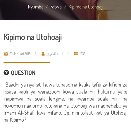
Nyumba
Fatwa
Kipimo na Utohoaji
Kipimo na Utohoaji
22 Januari 2018
أمانة الفتوى
1232
QUESTION
Baadhi ya nyakati huwa tunasoma katika tafiti za kifiqhi za
kisasa kauli ya wanazuoni kuwa suala hili hukumu yake
inapimwa na suala lengine, na kwamba suala hili lina
hukumu maalumu kutokana na Utohoaji wa madhehebu ya
Imam Al-Shafii kwa mfano. Je, nini tofauti kati ya Utohoaji
na Kipimo?