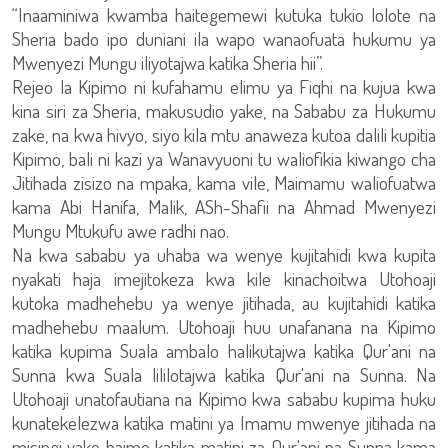
“Inaaminiwa kwamba haitegemewi kutuka tukio lolote na
Sheria bado ipo duniani ila wapo wanaofuata hukumu ya
Mwenyezi Mungu iliyotajwa katika Sheria hii”.
Rejeo la Kipimo ni kufahamu elimu ya Fiqhi na kujua kwa
kina siri za Sheria, makusudio yake, na Sababu za Hukumu
zake, na kwa hivyo, siyo kila mtu anaweza kutoa dalili kupitia
Kipimo, bali ni kazi ya Wanavyuoni tu waliofikia kiwango cha
Jitihada zisizo na mpaka, kama vile, Maimamu waliofuatwa
kama Abi Hanifa, Malik, ASh-Shafii na Ahmad Mwenyezi
Mungu Mtukufu awe radhi nao.
Na kwa sababu ya uhaba wa wenye kujitahidi kwa kupita
nyakati haja imejitokeza kwa kile kinachoitwa Utohoaji
kutoka madhehebu ya wenye jitihada, au kujitahidi katika
madhehebu maalum. Utohoaji huu unafanana na Kipimo
katika kupima Suala ambalo halikutajwa katika Qur'ani na
Sunna kwa Suala lililotajwa katika Qur'ani na Sunna. Na
Utohoaji unatofautiana na Kipimo kwa sababu kupima huku
kunatekelezwa katika matini ya Imamu mwenye jitihada na
misingi yake haimo katika matini za Qur'ani na Sunna kama