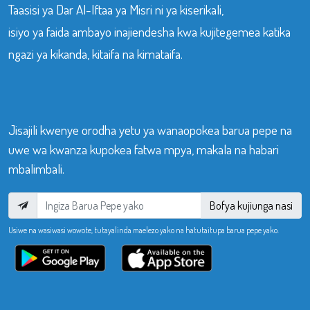
Taasisi ya Dar Al-Iftaa ya Misri ni ya kiserikali,
isiyo ya faida ambayo inajiendesha kwa kujitegemea katika
ngazi ya kikanda, kitaifa na kimataifa.
Jisajili kwenye orodha yetu ya wanaopokea barua pepe na
uwe wa kwanza kupokea fatwa mpya, makala na habari
mbalimbali.
Bofya kujiunga nasi
Usiwe na wasiwasi wowote, tutayalinda maelezo yako na hatutaitupa barua pepe yako.