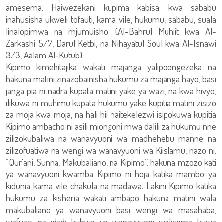
amesema: Haiwezekani kupima kabisa; kwa sababu
inahusisha ukweli tofauti, kama vile, hukumu, sababu, suala
linalopimwa na mjumuisho. (Al-Bahrul Muhiit kwa Al-
Zarkashi 5/7, Darul Ketbi, na Nihayatul Soul kwa Al-Isnawi
3/3, Aalam Al-Kutub).
Kipimo kimehitajika wakati majanga yalipoongezeka na
hakuna matini zinazobainisha hukumu za majanga hayo, basi
janga pia ni nadra kupata matini yake ya wazi, na kwa hivyo,
ilikuwa ni muhimu kupata hukumu yake kupitia matini zisizo
za moja kwa moja, na hali hii haitekelezwi isipokuwa kupitia
Kipimo ambacho ni asili miongoni mwa dalili za hukumu nne
zilizokubaliwa na wanavyuoni wa madhehebu manne na
zilizofuatiwa na wengi wa wanavyuoni wa Kiislamu, nazo ni:
“Qur'ani, Sunna, Makubaliano, na Kipimo”, hakuna mzozo kati
ya wanavyuoni kwamba Kipimo ni hoja katika mambo ya
kidunia kama vile chakula na madawa. Lakini Kipimo katika
hukumu za kisheria wakati ambapo hakuna matini wala
makubaliano ya wanavyuoni basi wengi wa masahaba,
wafuasi na idadi kubwa ya wanavyuoni walisema kuwa