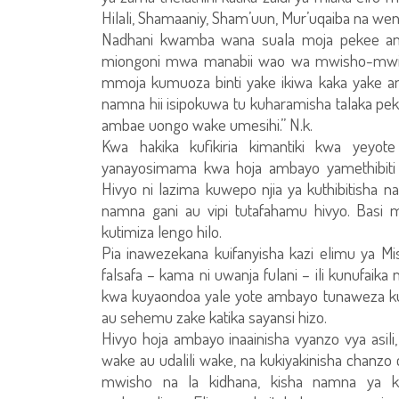
Hilali, Shamaaniy, Sham’uun, Mur’uqaiba na wen
Nadhani kwamba wana suala moja pekee amb
miongoni mwa manabii wao wa mwisho-mw
mmoja kumuoza binti yake ikiwa kaka yake am
namna hii isipokuwa tu kuharamisha talaka pe
ambae uongo wake umesihi.” N.k.
Kwa hakika kufikiria kimantiki kwa yeyo
yanayosimama kwa hoja ambayo yamethibiti
Hivyo ni lazima kuwepo njia ya kuthibitisha na
namna gani au vipi tutafahamu hivyo. Basi
kutimiza lengo hilo.
Pia inawezekana kuifanyisha kazi elimu ya Mi
falsafa – kama ni uwanja fulani – ili kunufaik
kwa kuyaondoa yale yote ambayo tunaweza kuy
au sehemu zake katika sayansi hizo.
Hivyo hoja ambayo inaainisha vyanzo vya asil
wake au udalili wake, na kukiyakinisha chanz
mwisho na la kidhana, kisha namna ya k