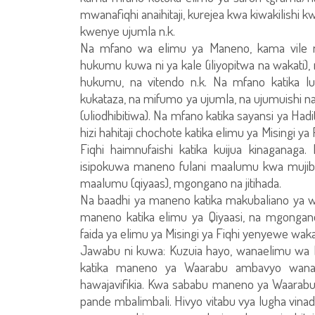
mwanafiqhi anaihitaji, kurejea kwa kiwakilishi
kwenye ujumla n.k.
Na mfano wa elimu ya Maneno, kama vile 
hukumu kuwa ni ya kale (iliyopitwa na wakati)
hukumu, na vitendo n.k. Na mfano katika 
kukataza, na mifumo ya ujumla, na ujumuishi
(uliodhibitiwa). Na mfano katika sayansi ya Ha
hizi hahitaji chochote katika elimu ya Misingi y
Fiqhi haimnufaishi katika kuijua kinaganaga.
isipokuwa maneno fulani maalumu kwa mujib
maalumu (qiyaas), mgongano na jitihada.
Na baadhi ya maneno katika makubaliano ya wa
maneno katika elimu ya Qiyaasi, na mgongan
faida ya elimu ya Misingi ya Fiqhi yenyewe waka
Jawabu ni kuwa: Kuzuia hayo, wanaelimu wa M
katika maneno ya Waarabu ambavyo wanael
hawajavifikia. Kwa sababu maneno ya Waarab
pande mbalimbali. Hivyo vitabu vya lugha vinad