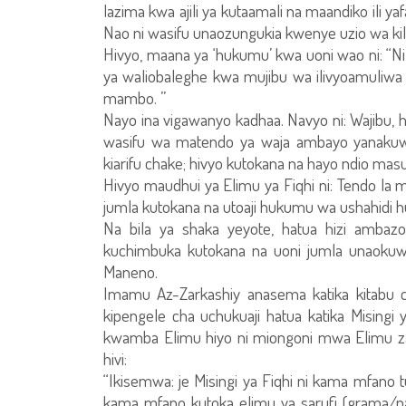
lazima kwa ajili ya kutaamali na maandiko ili 
Nao ni wasifu unaozungukia kwenye uzio wa ki
Hivyo, maana ya ‘hukumu’ kwa uoni wao ni: 
ya waliobaleghe kwa mujibu wa ilivyoamuliwa
mambo. ”
Nayo ina vigawanyo kadhaa. Navyo ni: Wajibu, 
wasifu wa matendo ya waja ambayo yanakuwa 
kiarifu chake; hivyo kutokana na hayo ndio masu
Hivyo maudhui ya Elimu ya Fiqhi ni: Tendo la m
jumla kutokana na utoaji hukumu wa ushahidi h
Na bila ya shaka yeyote, hatua hizi ambazo
kuchimbuka kutokana na uoni jumla unaokuwa
Maneno.
Imamu Az-Zarkashiy anasema katika kitabu ch
kipengele cha uchukuaji hatua katika Mising
kwamba Elimu hiyo ni miongoni mwa Elimu za
hivi:
“Ikisemwa: je Misingi ya Fiqhi ni kama mfano 
kama mfano kutoka elimu ya sarufi (grama