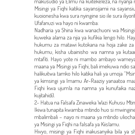
makusudio ya Elimu na kuitekeleza, na nyanja
Misingi ya Fiqhi katika sayansijamii na sayan
kuoionesha kwa sura nyingine sio ile sura iliyori
Ufafanuzi wa hayo ni kwamba:
Nadharia ya Shina kwa wanachuoni wa Misingi y
kuweka alama za njia ya kufikia lengo hilo. 
hukumu za matawi kutokana na hoja zake za u
hukumu, kisha ubainisho wa namna ya kutaam
mtafiti. Hayo yote ni mambo ambayo wameyaj
maana ya Misingi ya Fiqhi, bali imekuwa ndio sa
halikuitwa tamko hilo katika hali ya umoja “Msi
ya kimsingi ya Imamu Ar-Raaziy yanaatoa maan
Fiqhi kwa ujumla na namna ya kunufaika naz
kujitahidi).
2- Hatua na Falsafa Zinaweka Wazi Kuhusu Mti
Ikiwa tunapita kwamba mtindo huo si mwingine i
mbalimbali – nayo ni maana ya mtindo uliocha
ya Misingi ya Fiqhi na falsafa ya Kiislamu.
Hivyo, misingi ya Fiqhi inakusanyika bila y