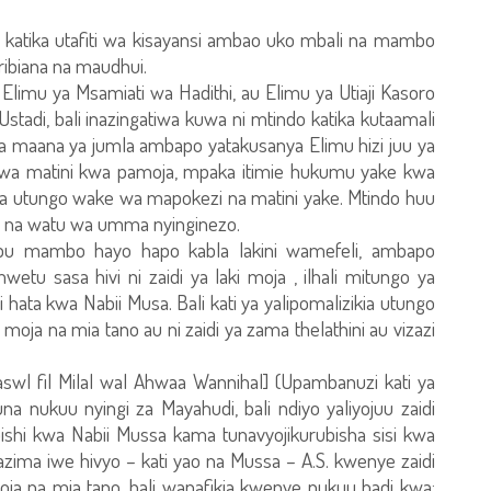
 katika utafiti wa kisayansi ambao uko mbali na mambo
aribiana na maudhui.
 Elimu ya Msamiati wa Hadithi, au Elimu ya Utiaji Kasoro
stadi, bali inazingatiwa kuwa ni mtindo katika kutaamali
wa maana ya jumla ambapo yatakusanya Elimu hizi juu ya
 wa matini kwa pamoja, mpaka itimie hukumu yake kwa
ika utungo wake wa mapokezi na matini yake. Mtindo huu
i na watu wa umma nyinginezo.
u mambo hayo hapo kabla lakini wamefeli, ambapo
u sasa hivi ni zaidi ya laki moja , ilhali mitungo ya
ata kwa Nabii Musa. Bali kati ya yalipomalizikia utungo
oja na mia tano au ni zaidi ya zama thelathini au vizazi
swl fil Milal wal Ahwaa Wannihal] (Upambanuzi kati ya
kuna nukuu nyingi za Mayahudi, bali ndiyo yaliyojuu zaidi
shi kwa Nabii Mussa kama tunavyojikurubisha sisi kwa
ima iwe hivyo – kati yao na Mussa – A.S. kwenye zaidi
moja na mia tano, bali wanafikia kwenye nukuu hadi kwa: