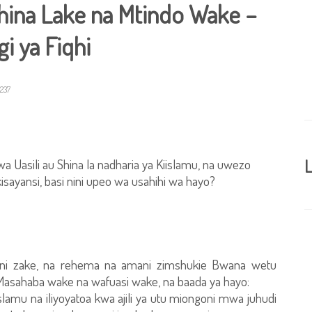
Shina Lake na Mtindo Wake –
i ya Fiqhi
237
 Uasili au Shina la nadharia ya Kiislamu, na uwezo
L
sayansi, basi nini upeo wa usahihi wa hayo?
 ni zake, na rehema na amani zimshukie Bwana wetu
asahaba wake na wafuasi wake, na baada ya hayo:
slamu na iliyoyatoa kwa ajili ya utu miongoni mwa juhudi