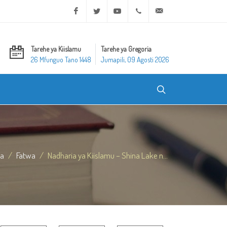
Facebook
Twitter
Youtube
+20 2 25970400
ask@dar-alifta.org
Tarehe ya Kiislamu
Tarehe ya Gregoria
26 Mfunguo Tano 1448
Jumapili, 09 Agosti 2026
a
Fatwa
Nadharia ya Kiislamu – Shina Lake n...