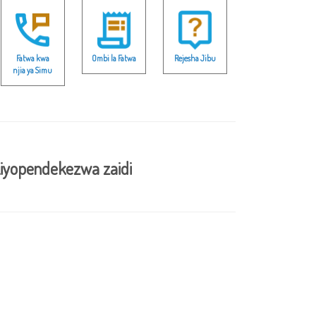
Fatwa kwa
Ombi la Fatwa
Rejesha Jibu
njia ya Simu
iyopendekezwa zaidi