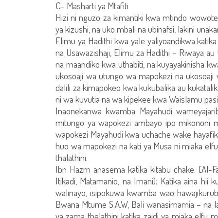
C- Masharti ya Mtafiti
Hizi ni nguzo za kimantiki kwa mtindo wowote
ya kizushi, na uko mbali na ubinafsi, lakini unak
Elimu ya Hadithi kwa yale yaliyoandikwa katika
na Usawazishaji, Elimu za Hadithi – Riwaya au U
na maandiko kwa uthabiti, na kuyayakinisha k
ukosoaji wa utungo wa mapokezi na ukosoaji
dalili za kimapokeo kwa kukubalika au kukatal
ni wa kuvutia na wa kipekee kwa Waislamu pas
Inaonekanwa kwamba Mayahudi wameyajarib
mitungo ya wapokezi ambayo ipo mikononi mwet
wapokezi Mayahudi kwa uchache wake hayafiki h
huo wa mapokezi na kati ya Musa ni miaka elfu m
thalathini.
Ibn Hazm anasema katika kitabu chake: [Al-Fa
Itikadi, Matamanio, na Imani): Katika aina hii 
walinayo, isipokuwa kwamba wao hawajikurubi
Bwana Mtume S.A.W, Bali wanasimamia – na laz
ya zama thelathini katika zaidi ya miaka elfu 