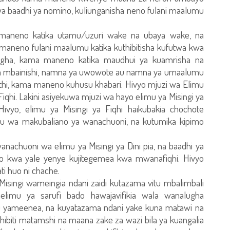
 kwa baadhi ya nomino, kuliunganisha neno fulani maalumu
maneno katika utamu/uzuri wake na ubaya wake, na
, maneno fulani maalumu katika kuthibitisha kufutwa kwa
lugha, kama maneno katika maudhui ya kuamrisha na
 na mbainishi, namna ya uwowote au namna ya umaalumu
dithi, kama maneno kuhusu khabari. Hivyo mjuzi wa Elimu
a Fiqhi. Lakini asiyekuwa mjuzi wa hayo elimu ya Misingi ya
 Hivyo, elimu ya Misingi ya Fiqhi haikubakia chochote
u wa makubaliano ya wanachuoni, na kutumika kipimo
nachuoni wa elimu ya Misingi ya Dini pia, na baadhi ya
o kwa yale yenye kujitegemea kwa mwanafiqhi. Hivyo
ti huo ni chache.
isingi wameingia ndani zaidi kutazama vitu mbalimbali
imu ya sarufi bado hawajavifikia wala wanalugha
u yameenea, na kuyatazama ndani yake kuna matawi na
hibiti matamshi na maana zake za wazi bila ya kuangalia