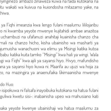
 nyinginezo ambazo zinaweza kuwa na faida kutokana na
siutu wakati wa kuivua na kuiondosha mitazamo yake, na
thiwa.
a Fiqhi imeanzia kwa lengo fulani maalumu lililojaribu
Hayo ni kwamba yeyote mwenye kujitahidi ambae anazitoa
chambuzi na ufafanuzi anahitaji kuainisha chanzo cha
ali na chanzo hicho, kisha ubainisho wa masharti ya
umuisha wanachuoni wa elimu ya Misingi katika kutoa
babu katika kuita tamko “Misingi” kwa hali ya wingi. Wala
ngi wa Fiqhi” kwa ajili ya sayansi hiyo. Hivyo, mafundisho
a ya sayansi hiyo kuwa ni: Maarifa au ujuzi wa hoja za
o, na mazingira ya anaenufaika (ikimaanisha mwenye
ndo Huo:
sipokuwa ni falsafa inayoibuka kutokana na hatua fulani
guliwa kwetu sisi-: inabainisha upeo wa mahusiano kati
a shaka yeyote kwenye ubainishaji wa hatua maalumu za