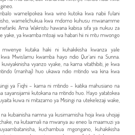
gineo.
alo wamelipokea kwa wino kutoka kwa nabii fulani
isho, wamelichukua kwa mdomo kuhusu mwanamme
efariki. Ama Wakristu hawana kabisa sifa ya nukuu za
ke yake, ya kwamba mtoaji wa habari hii ni mtu mwongo
te mwenye kutaka haki ni kuhakikisha kwanza yale
 kwa Mwislamu kwamba hayo ndio Qur`ani na Sunna.
 kuviyakinisha vyanzo vyake, na kama vitathibiti, je kwa
 mtindo (manhaj) huo ukawa ndio mtindo wa kina kwa
singi ya Fiqhi – kama ni mtindo – katika mahusiano na
a na sayansijamii kutokana na mtindo huo. Hayo yatatokea
aita kuwa ni mitazamo ya Misingi na utekelezaji wake,
i, na kubainisha namna ya kusimamisha hoja kwa uhojaji
o chake, na kutaamali na mwanya au eneo la maamuzi ya
uyaambatanisha, kuchambua mgongano, kuhakikisha