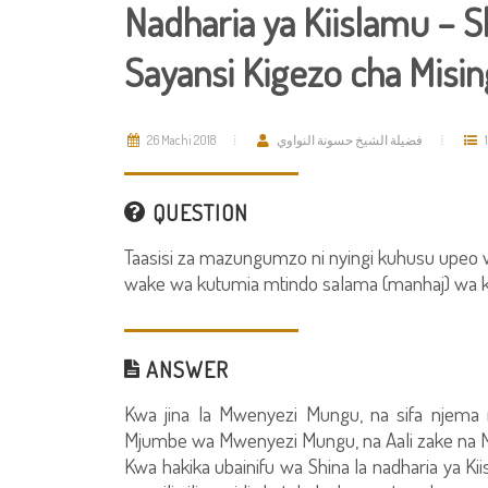
Nadharia ya Kiislamu – 
Sayansi Kigezo cha Mising
26 Machi 2018
فضيلة الشيخ حسونة النواوي
1
QUESTION
Taasisi za mazungumzo ni nyingi kuhusu upeo wa
wake wa kutumia mtindo salama (manhaj) wa ki
ANSWER
Kwa jina la Mwenyezi Mungu, na sifa njema
Mjumbe wa Mwenyezi Mungu, na Aali zake na M
Kwa hakika ubainifu wa Shina la nadharia ya Kii