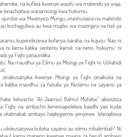
yafahamike, na kufikia kwenye wasifu wa matendo ya waja.
le kinachoitwa wanamisingi kwa hukumu.
“Ni ujumbe wa Mwenyezi Mungu unaohusiana na matendo
 au kuchaguliwa au kwa mujibu wa mazingira na hali ya
haramu, kupendezewa kufanya, karaha, na kujuzu. Nao ni
ni kiima katika sentensi kamili, na neno ‘hukumu’ ni
ala ya Fiqhi yanaundika.
tu. Na maudhui ya Elimu ya Misingi ya Fiqhi ni: Ushahidi
uo.
 zinakusanyika kwenye Misingi ya Fiqhi zinaibuka na
 katika maudhui za falsafa ya Kiislamu na sayansi ya
ake kiitwacho “Al-Jaamiul Bahrul Muhiitw” akisisitiza
i ya Fiqhi, na ambacho kimewapelekea baadhi yao kudai
 ukatinakati ambayo haijitegemei yenyewe. Wanajibiwa
tu uliokusanywa kutoka sayansi au elimu mbalimbali? Ni
/nahau) kama maneno kwenye maana za herufi ambayo