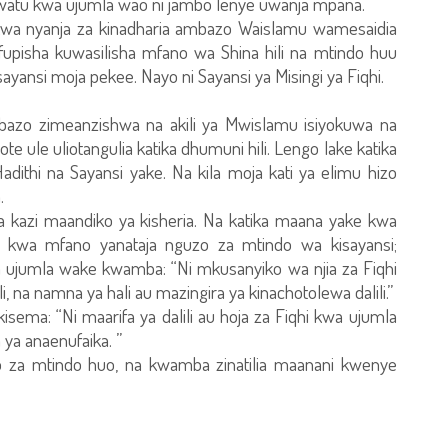
wa watu kwa ujumla wao ni jambo lenye uwanja mpana.
kwa nyanja za kinadharia ambazo Waislamu wamesaidia
tafupisha kuwasilisha mfano wa Shina hili na mtindo huu
ansi moja pekee. Nayo ni Sayansi ya Misingi ya Fiqhi.
mbazo zimeanzishwa na akili ya Mwislamu isiyokuwa na
ule uliotangulia katika dhumuni hili. Lengo lake katika
 Hadithi na Sayansi yake. Na kila moja kati ya elimu hizo
.
ia kazi maandiko ya kisheria. Na katika maana yake kwa
kwa mfano yanataja nguzo za mtindo wa kisayansi;
jumla wake kwamba: “Ni mkusanyiko wa njia za Fiqhi
, na namna ya hali au mazingira ya kinachotolewa dalili.”
ma: “Ni maarifa ya dalili au hoja za Fiqhi kwa ujumla
ya anaenufaika. ”
o za mtindo huo, na kwamba zinatilia maanani kwenye