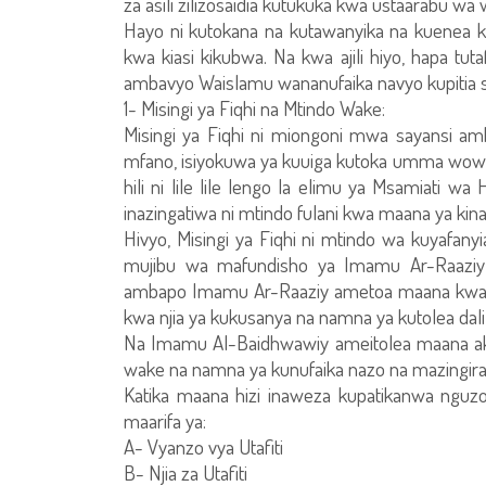
za asili zilizosaidia kutukuka kwa ustaarabu 
Hayo ni kutokana na kutawanyika na kuenea 
kwa kiasi kikubwa. Na kwa ajili hiyo, hapa tu
ambavyo Waislamu wananufaika navyo kupitia say
1- Misingi ya Fiqhi na Mtindo Wake:
Misingi ya Fiqhi ni miongoni mwa sayansi a
mfano, isiyokuwa ya kuuiga kutoka umma wowote 
hili ni lile lile lengo la elimu ya Msamiati wa
inazingatiwa ni mtindo fulani kwa maana ya kina
Hivyo, Misingi ya Fiqhi ni mtindo wa kuyafany
mujibu wa mafundisho ya Imamu Ar-Raaziy 
ambapo Imamu Ar-Raaziy ametoa maana kwa u
kwa njia ya kukusanya na namna ya kutolea dalili
Na Imamu Al-Baidhwawiy ameitolea maana akise
wake na namna ya kunufaika nazo na mazingira 
Katika maana hizi inaweza kupatikanwa nguz
maarifa ya:
A- Vyanzo vya Utafiti
B- Njia za Utafiti