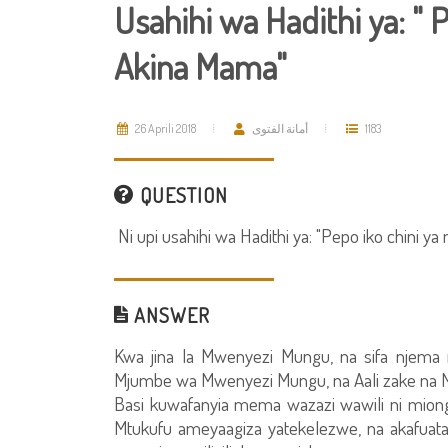
Usahihi wa Hadithi ya: " 
Akina Mama"
26 Aprili 2018
أمانة الفتوى
1183
QUESTION
Ni upi usahihi wa Hadithi ya: "Pepo iko chini y
ANSWER
Kwa jina la Mwenyezi Mungu, na sifa njema
Mjumbe wa Mwenyezi Mungu, na Aali zake na M
Basi kuwafanyia mema wazazi wawili ni mi
Mtukufu ameyaagiza yatekelezwe, na akafuat