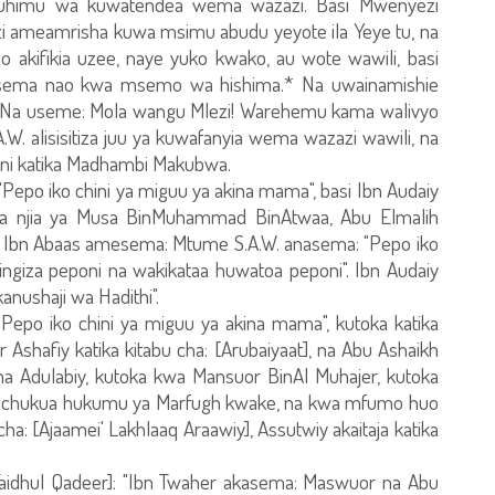
muhimu wa kuwatendea wema wazazi. Basi Mwenyezi
 ameamrisha kuwa msimu abudu yeyote ila Yeye tu, na
kifikia uzee, naye yuko kwako, au wote wawili, basi
asema nao kwa msemo wa hishima.* Na uwainamishie
Na useme: Mola wangu Mlezi! Warehemu kama walivyo
W. alisisitiza juu ya kuwafanyia wema wazazi wawili, na
 ni katika Madhambi Makubwa.
Pepo iko chini ya miguu ya akina mama", basi Ibn Audaiy
 kwa njia ya Musa BinMuhammad BinAtwaa, Abu Elmalih
wa Ibn Abaas amesema: Mtume S.A.W. anasema: "Pepo iko
ngiza peponi na wakikataa huwatoa peponi". Ibn Audaiy
ushaji wa Hadithi".
Pepo iko chini ya miguu ya akina mama", kutoka katika
 Ashafiy katika kitabu cha: [Arubaiyaat], na Abu Ashaikh
, na Adulabiy, kutoka kwa Mansuor BinAl Muhajer, kutoka
inachukua hukumu ya Marfugh kwake, na kwa mfumo huo
a: [Ajaamei' Lakhlaaq Araawiy], Assutwiy akaitaja katika
Faidhul Qadeer]: "Ibn Twaher akasema: Maswuor na Abu