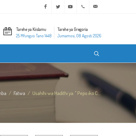
Facebook
Twitter
Youtube
+20 2 25970400
ask@dar-alifta.org
Tarehe ya Kiislamu
Tarehe ya Gregoria
25 Mfunguo Tano 1448
Jumamosi, 08 Agosti 2026
mba
Fatwa
Usahihi wa Hadithi ya: " Pepo iko C...