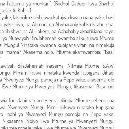
i ina hukumu ya munkari". [Faidhul Qadeer kwa Sharhul
ariah Al Kubra].
i yake, lakini iko sahihi kwa kutajwa kwa maana yake, basi
 yake hiyo, na Ahmad, na Atwbaraniy katika kitabu cha:
kasahihishwa na Al Hakem, na Adhahabiy akaafikiana naye,
dithi ya Muawiyah BinJahemah kwamba alikuja kwa Mtume
 Mungu! Ninataka kwenda kupigana vitani na nimekuja
na mama? Akasema ndio. Mtume akamwambia: "Basi,
.
awiyah BinJahemah inasema: Nilimjia Mtume S.A.W,
u! Mimi nilikuwa ninataka kwenda kupigana Jihadi
hi za Mwenyezi Mungu pamoja na Pepo yake, akasema: ole
o Ewe Mtume ya Mwenyezi Mungu, Akasema: "Basi rudi
awia Ibn Jahimah amesema nilimjia Mtume rehema na
a Mwenyezi Mungu Mimi nilikuwa ninataka kupigana
 hiyo radhi ya Mwenyezi Mungu pamoja na Pepo yake,
? Nikasema: Ndiyo Ewe Mtume ya Mwenyezi Mungu,
ha nikamjia mbele yake, Ewe Mtume wa Mwenyezi Mungu!