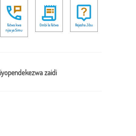
Fatwa kwa
Ombi la Fatwa
Rejesha Jibu
njia ya Simu
iyopendekezwa zaidi