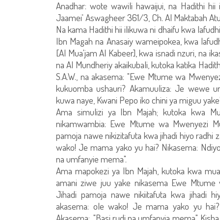
Anadhar: wote wawili hawaijui, na Hadithi hi
Jaamei' Aswagheer 361/3, Ch. Al Maktabah Atuj
Na kama Hadithi hii ilikuwa ni dhaifu kwa lafudh
Ibn Magah na Anasaiy wameipokea, kwa lafudhi
[Al Mua'jam Al Kabeer], kwa isnadi nzuri, na i
na Al Mundheriy akaikubali, kutoka katika Ha
S.A.W., na akasema: "Ewe Mtume wa Mwenyezi
kukuomba ushauri? Akamuuliza: Je wewe u
kuwa naye, Kwani Pepo iko chini ya miguu yake"
Ama simulizi ya Ibn Majah; kutoka kwa Mu
nikamwambia: Ewe Mtume wa Mwenyezi Mung
pamoja nawe nikizitafuta kwa jihadi hiyo rad
wako! Je mama yako yu hai? Nikasema: Ndiy
na umfanyie mema".
Ama mapokezi ya Ibn Majah, kutoka kwa mu
amani ziwe juu yake nikasema Ewe Mtume w
Jihadi pamoja nawe nikiitafuta kwa jihadi
akasema: ole wako! Je mama yako yu hai
Akasema:, "Basi rudi na umfanyia mema". Kis