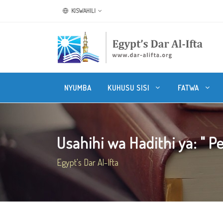
KISWAHILI
NYUMBA
KUHUSU SISI
FATWA
Usahihi wa Hadithi ya: " Pe
Egypt's Dar Al-Ifta