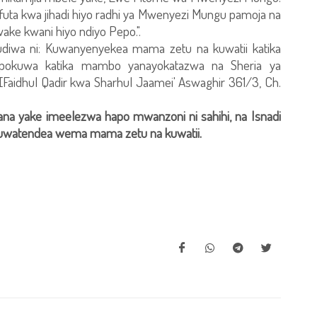
afuta kwa jihadi hiyo radhi ya Mwenyezi Mungu pamoja na
ke kwani hiyo ndiyo Pepo.".
iwa ni: Kuwanyenyekea mama zetu na kuwatii katika
ipokuwa katika mambo yanayokatazwa na Sheria ya
 [Faidhul Qadir kwa Sharhul Jaamei' Aswaghir 361/3, Ch.
ana yake imeelezwa hapo mwanzoni ni sahihi, na Isnadi
a kuwatendea wema mama zetu na kuwatii.