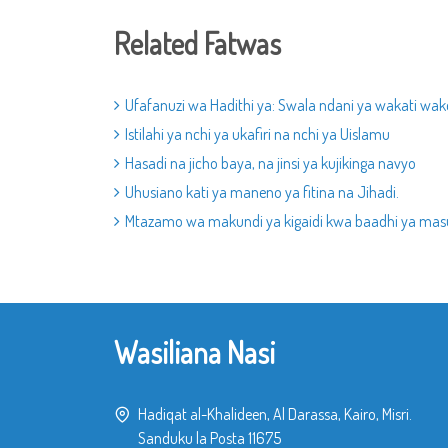
Related Fatwas
Ufafanuzi wa Hadithi ya: Swala ndani ya wakati wak
Istilahi ya nchi ya ukafiri na nchi ya Uislamu
Hasadi na jicho baya, na jinsi ya kujikinga navyo
Uhusiano kati ya maneno ya fitina na Jihadi.
Mtazamo wa makundi ya kigaidi kwa baadhi ya ma
Wasiliana Nasi
Hadiqat al-Khalideen, Al Darassa, Kairo, Misri.
Sanduku la Posta 11675