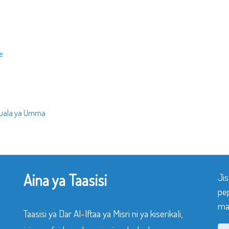
e
suala ya Umma
Aina ya Taasisi
Ji
pe
mak
Taasisi ya Dar Al-Iftaa ya Misri ni ya kiserikali,