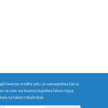
sajili kwenye orodha yetu ya wanaopokea barua
pe na uwe wa kwanza kupokea fatwa mpya,
ala na habari mbalimbali.