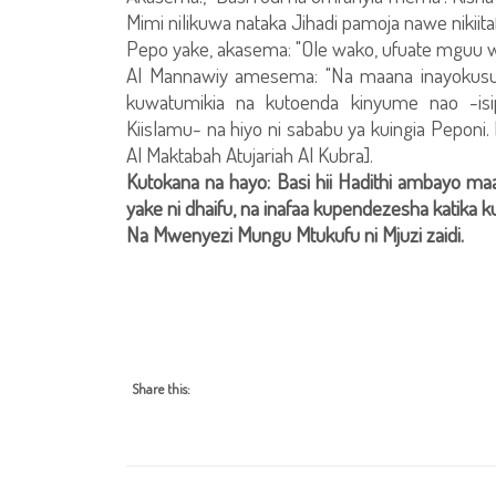
Mimi nilikuwa nataka Jihadi pamoja nawe nikiit
Pepo yake, akasema: "Ole wako, ufuate mguu wa
Al Mannawiy amesema: "Na maana inayokusud
kuwatumikia na kutoenda kinyume nao -is
Kiislamu- na hiyo ni sababu ya kuingia Peponi.
Al Maktabah Atujariah Al Kubra].
Kutokana na hayo: Basi hii Hadithi ambayo ma
yake ni dhaifu, na inafaa kupendezesha katik
Na Mwenyezi Mungu Mtukufu ni Mjuzi zaidi.
Share this: