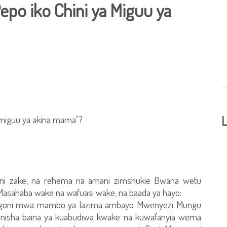
Pepo iko Chini ya Miguu ya
a miguu ya akina mama"?
L
 ni zake, na rehema na amani zimshukie Bwana wetu
asahaba wake na wafuasi wake, na baada ya hayo:
ongoni mwa mambo ya lazima ambayo Mwenyezi Mungu
anisha baina ya kuabudiwa kwake na kuwafanyia wema