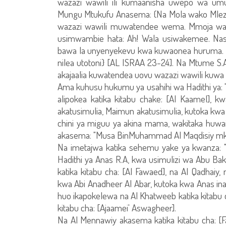
wazazi wawili ili kumaanisha uwepo wa u
Mungu Mtukufu Anasema: {Na Mola wako Mlezi
wazazi wawili muwatendee wema. Mmoja wao a
usimwambie hata: Ah! Wala usiwakemee. N
bawa la unyenyekevu kwa kuwaonea huruma. 
nilea utotoni} [AL ISRAA 23-24]. Na Mtume S.A.
akajaalia kuwatendea uovu wazazi wawili kuwa
Ama kuhusu hukumu ya usahihi wa Hadithi ya: "
alipokea katika kitabu chake: [Al Kaamel],
akatusimulia, Maimun akatusimulia, kutoka k
chini ya miguu ya akina mama, wakitaka huwai
akasema: "Musa BinMuhammad Al Maqdisiy mkan
Na imetajwa katika sehemu yake ya kwanza: "
Hadithi ya Anas R.A, kwa usimulizi wa Abu Bakr
katika kitabu cha: [Al Fawaed], na Al Qadhaiy
kwa Abi Anadheer Al Abar, kutoka kwa Anas 
huo ikapokelewa na Al Khatweeb katika kitabu ch
kitabu cha: [Ajaamei' Aswagheer].
Na Al Mennawiy akasema katika kitabu cha: [