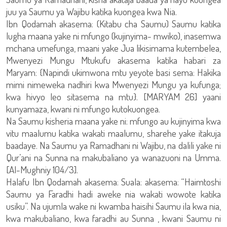
juu ya Saumu ya Wajibu katika kuongea kwa Nia.
Ibn Qodamah akasema: (Kitabu cha Saumu) Saumu katika
lugha maana yake ni mfungo (kujinyima- mwiko), inasemwa
mchana umefunga, maani yake Jua likisimama kutembelea,
Mwenyezi Mungu Mtukufu akasema katika habari za
Maryam: {Napindi ukimwona mtu yeyote basi sema: Hakika
mimi nimeweka nadhiri kwa Mwenyezi Mungu ya kufunga;
kwa hivyo leo sitasema na mtu}. [MARYAM 26] yaani
kunyamaza, kwani ni mfungo kutokuongea.
Na Saumu kisheria maana yake ni: mfungo au kujinyima kwa
vitu maalumu katika wakati maalumu, sharehe yake itakuja
baadaye. Na Saumu ya Ramadhani ni Wajibu, na dalili yake ni
Qur’ani na Sunna na makubaliano ya wanazuoni na Umma.
[Al-Mughniy 104/3].
Halafu Ibn Qodamah akasema: Suala: akasema: “Haimtoshi
Saumu ya Faradhi hadi aweke nia wakati wowote katika
usiku”. Na ujumla wake ni kwamba haisihi Saumu ila kwa nia,
kwa makubaliano, kwa faradhi au Sunna , kwani Saumu ni