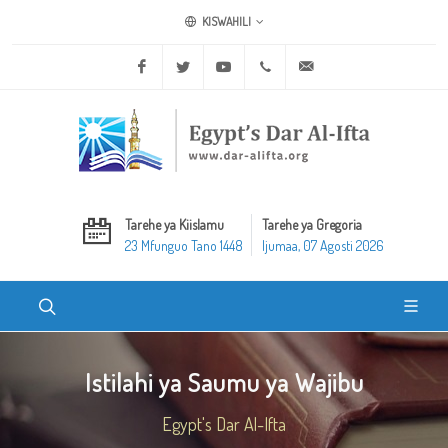
KISWAHILI
Facebook
Twitter
Youtube
+20 2 25970400
ask@dar-alifta.org
Tarehe ya Kiislamu
Tarehe ya Gregoria
23 Mfunguo Tano 1448
Ijumaa, 07 Agosti 2026
Istilahi ya Saumu ya Wajibu
Egypt's Dar Al-Ifta