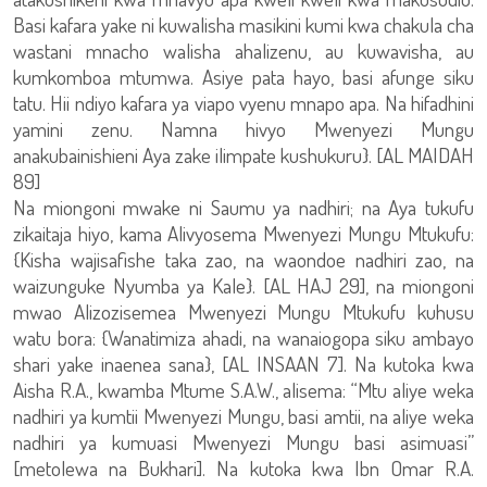
Basi kafara yake ni kuwalisha masikini kumi kwa chakula cha
wastani mnacho walisha ahalizenu, au kuwavisha, au
kumkomboa mtumwa. Asiye pata hayo, basi afunge siku
tatu. Hii ndiyo kafara ya viapo vyenu mnapo apa. Na hifadhini
yamini zenu. Namna hivyo Mwenyezi Mungu
anakubainishieni Aya zake ilimpate kushukuru}. [AL MAIDAH
89]
Na miongoni mwake ni Saumu ya nadhiri; na Aya tukufu
zikaitaja hiyo, kama Alivyosema Mwenyezi Mungu Mtukufu:
{Kisha wajisafishe taka zao, na waondoe nadhiri zao, na
waizunguke Nyumba ya Kale}. [AL HAJ 29], na miongoni
mwao Alizozisemea Mwenyezi Mungu Mtukufu kuhusu
watu bora: {Wanatimiza ahadi, na wanaiogopa siku ambayo
shari yake inaenea sana}, [AL INSAAN 7]. Na kutoka kwa
Aisha R.A., kwamba Mtume S.A.W., alisema: “Mtu aliye weka
nadhiri ya kumtii Mwenyezi Mungu, basi amtii, na aliye weka
nadhiri ya kumuasi Mwenyezi Mungu basi asimuasi”
[metolewa na Bukhari]. Na kutoka kwa Ibn Omar R.A.