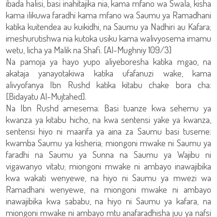
ibada halisi, basi inahitajika nia, kama mfano wa Swala, kisha
kama ilikuwa faradhi kama mfano wa Saumu ya Ramadhani
katika kuitendea au kuikidhi, na Saumu ya Nadhiri au Kafara;
imeshurutishwa nia kutoka usiku kama walivyosema imamu
wetu, licha ya Malik na Shafi. [Al-Mughniy 109/3]
Na pamoja ya hayo yupo aliyeboresha katika mgao, na
akataja yanayotakiwa katika ufafanuzi wake, kama
alivyofanya Ibn Rushd katika kitabu chake bora cha:
[Bidayatu Al-Mujtahed].
Na Ibn Rushd amesema: Basi tuanze kwa sehemu ya
kwanza ya kitabu hicho, na kwa sentensi yake ya kwanza,
sentensi hiyo ni maarifa ya aina za Saumu basi tuseme:
kwamba Saumu ya kisheria; miongoni mwake ni Saumu ya
faradhi na Saumu ya Sunna na Saumu ya Wajibu ni
vigawanyo vitatu; miongoni mwake ni ambayo inawajibika
kwa wakati wenyewe, na hiyo ni Saumu ya mwezi wa
Ramadhani wenyewe, na miongoni mwake ni ambayo
inawajibika kwa sababu, na hiyo ni Saumu ya kafara, na
miongoni mwake ni ambayo mtu anafaradhisha juu ya nafsi