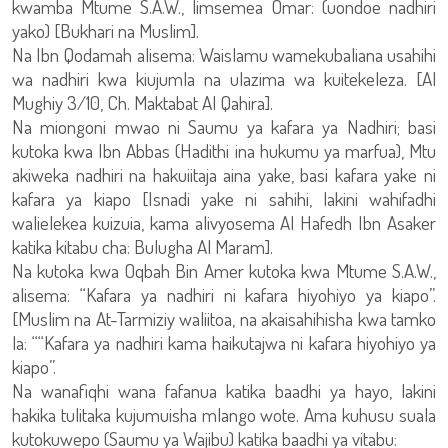
kwamba Mtume S.A.W., limsemea Omar: (uondoe nadhiri
yako) [Bukhari na Muslim].
Na Ibn Qodamah alisema: Waislamu wamekubaliana usahihi
wa nadhiri kwa kiujumla na ulazima wa kuitekeleza. [Al
Mughiy 3/10, Ch. Maktabat Al Qahira].
Na miongoni mwao ni Saumu ya kafara ya Nadhiri; basi
kutoka kwa Ibn Abbas (Hadithi ina hukumu ya marfua), Mtu
akiweka nadhiri na hakuiitaja aina yake, basi kafara yake ni
kafara ya kiapo [Isnadi yake ni sahihi, lakini wahifadhi
walielekea kuizuia, kama alivyosema Al Hafedh Ibn Asaker
katika kitabu cha: Bulugha Al Maram].
Na kutoka kwa Oqbah Bin Amer kutoka kwa Mtume S.A.W.,
alisema: “Kafara ya nadhiri ni kafara hiyohiyo ya kiapo”.
[Muslim na At-Tarmiziy waliitoa, na akaisahihisha kwa tamko
la: ““Kafara ya nadhiri kama haikutajwa ni kafara hiyohiyo ya
kiapo”.
Na wanafiqhi wana fafanua katika baadhi ya hayo, lakini
hakika tulitaka kujumuisha mlango wote. Ama kuhusu suala
kutokuwepo (Saumu ya Wajibu) katika baadhi ya vitabu: