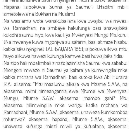
Hapana, isipokuwa Sunna ya Saumu”. [Hadithi mbili
zimetolewa na Bukhari na Muslim]
Na waislamu wote wanakubaliana kwa uwajibu wa mwezi
wa Ramadhani, na ambaye hakufunga basi anawajibika
kukidhi saumu hiyo, kwa kauli ya Mwenyezi Mungu Mtukufu:
{Na mwenye kuwa mgonjwa au safarini, basi atimize hisabu
katika siku nyngine} [AL BAQARA 185], isipokuwa ikiwa mtu
huyo alikuwa hawezi kufunga kamwe basi huwajibika fidia.
Na zipo hali mbalimbali zinazolazimisha Saumu kwa sababu:
Miongoni mwazo ni Saumu ya kafara ya kumwingilia mke
katika mchana wa Ramadhani, basi kutoka kwa Abi Huraira
R.A., alisema: “Mtu maalumu alikuja kwa Mtume S.A.W., na
akasema: mimi nimeangamia ewe Mtume wa Mwenyezi
Mungu, Mtume S.A.W., akasema: mambo gani? Mtu
akasema: nilimwingilia mke wangu katika mchana wa
Ramadhani, Mtume S.A.W., akasema: unaweza kumkomboa
mtumwa? akasema: hapana, Mtume S.A.W., akasema:
unaweza kufunga miezi miwili ya kufuatana, akasema: