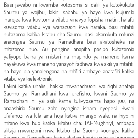
Basi jawabu ni kwamba kutosoma si dalili ya kutokukuta
Saumu ya wajibu, lakini sababu ya hayo kwa kiujumla
inarejea kwa kuvitumia vitabu vinavyo fupisha matini, halafu
kuvisoma vitabu vya wanazuoni kwa haraka. Basi mtafiti
hutazama katika kitabu cha Saumu basi akamkuta mtunzi
anaongea Saumu ya Ramadhani basi akatosheka na
mtazamo huo. Au pengine anapitia pasipo kutazamia
yaliyopo baina ya mistari na mapindo ya maneno kama
hayakuwa kwa maneno yanayohifadhiwa kwa akili ya mtafiti,
na hayo pia yanalengana na mtifiti ambaye anatafiti katika
vitabu vya kielektroniki.
Lakini katika uhalisi, hakika mwanachuoni wa fiqhi anataja
Saumu ya Ramadhani kwa urefishu, kwani Saumu ya
Ramadhani ni ya asili kama tulivyosema hapo juu, na
anaashiria Saumu zote nyingine ishara nyepesi. Kwani
ufafanuzi wa kila aina huja katika mlango wale, na hiyo ni
mfano kwa huo katika kitabu cha: [Al-Mughniy], ambapo
alitaja mwanzoni mwa kitabu cha Saumu kuongea katika
Saumu ya Ramadhani, kisha akataja baada ya hayo kuongea