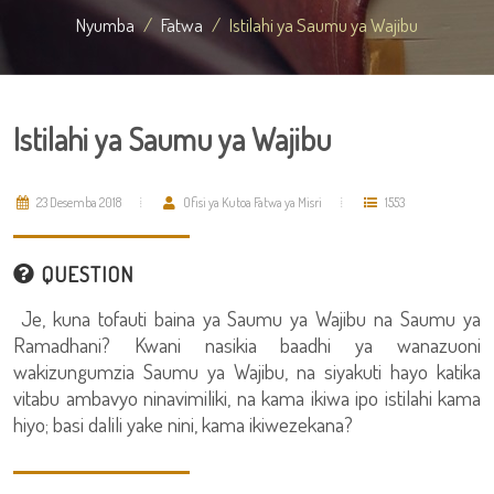
Nyumba
Fatwa
Istilahi ya Saumu ya Wajibu
Istilahi ya Saumu ya Wajibu
23 Desemba 2018
Ofisi ya Kutoa Fatwa ya Misri
1553
QUESTION
Je, kuna tofauti baina ya Saumu ya Wajibu na Saumu ya
Ramadhani? Kwani nasikia baadhi ya wanazuoni
wakizungumzia Saumu ya Wajibu, na siyakuti hayo katika
vitabu ambavyo ninavimiliki, na kama ikiwa ipo istilahi kama
hiyo; basi dalili yake nini, kama ikiwezekana?