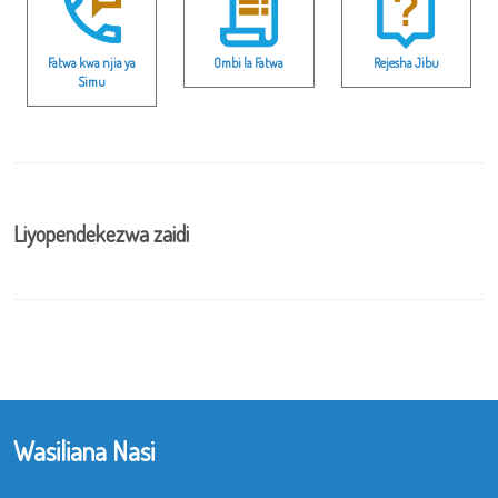
Fatwa kwa njia ya
Ombi la Fatwa
Rejesha Jibu
Simu
Liyopendekezwa zaidi
Wasiliana Nasi