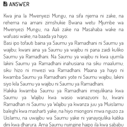
ANSWER
Kwa jina la Mwenyezi Mungu, na sifa njema ni zake, na
rehema na amani zimshukie Bwana wetu Mjumbe wa
Mwenyezi Mungu, na Aali zake na Masahaba wake na
wafuasi wake, na baada ya hayo:
Basi ipo tofauti baina ya Saumu ya Ramadhani ni Saumu ya
wajibu; kwani aina ya Saumu ya wajibu ni pana zaidi kuliko
Saumu ya Ramadhani. Na Saumu ya wajibu ni kwa ujumla
lakini Saumu ya Ramadhani inahusiana na siku maalumu;
siku hizo ni mwezi wa Ramadhani. Maana ya hayo ni
kwamba Saumu ya Ramadhani yote ni Saumu wajibu, lakini
siyo kila Saumu ya wajibu ni Saumu ya Ramadhani.
Hakika kwamba Saumu ya Ramadhani imejulikana kwa
Saumu ya Wajibu kwa wasio wanazuoni tu, kwani
Ramadhan ni Saumu ya Wajibu ya kwanza juu ya Muislamu
baleghi kwa masharti yake, na hiyo miongoni mwa nguzo za
Uislamu, na uwajibu wa Saumu yake ni yanayojulika katika
dini kwa dharura. Ama Saumu nyingine haipo ila kwa sababu