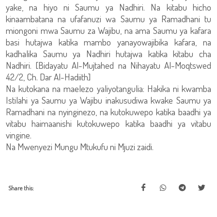
yake, na hiyo ni Saumu ya Nadhiri. Na kitabu hicho
kinaambatana na ufafanuzi wa Saumu ya Ramadhani tu
miongoni mwa Saumu za Wajibu, na ama Saumu ya kafara
basi hutajwa katika mambo yanayowajibika kafara, na
kadhalika Saumu ya Nadhiri hutajwa katika kitabu cha
Nadhiri. [Bidayatu Al-Mujtahed na Nihayatu Al-Moqtswed
42/2, Ch. Dar Al-Hadiith]
Na kutokana na maelezo yaliyotangulia: Hakika ni kwamba
Istilahi ya Saumu ya Wajibu inakusudiwa kwake Saumu ya
Ramadhani na nyinginezo, na kutokuwepo katika baadhi ya
vitabu haimaanishi kutokuwepo katika baadhi ya vitabu
vingine.
Na Mwenyezi Mungu Mtukufu ni Mjuzi zaidi.
Share this: