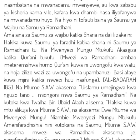
inaambatana na mwanadamu mwenyewe, au kwa sababu
ya kisheria kama vile, kafara kwa dhambi hasa iliyofanywa
na mwanadamu huyo. Na hiyo ni tofauti baina ya Saumu ya
Wajibu na Samu ya Ramadhani.
Ama aina za Saumu za wajibu katika Sharia na dalili zake ni:
Hakika kuwa Saumu ya faradhi katika sharia ni Saumu ya
Ramadhani tu. Na Mwenyezi Mungu Mtukufu Akaagiza
katika Qur’ani tukufu: {Mwezi wa Ramadhani ambao
imeteremshwa humo Qur'ani kuwa ni uwongofu kwa watu,
na hoja zilizo wazi za uwongofu na upambanuzi. Basi ataye
kuwa mjini katika mwezi huu naafunge}. [AL-BAQARAH
185]. Na Mtume S.A.W. akasema: “Uislamu umejingwa kwa
nguzo tano … miongoni mwa Saumu ya Ramadhani”. Na
kutoka kwa Twalha Bin Ubaid Alaah alisema: “Hakika kuwa
mtu alikuja kwa Mtume S.A.W., na akasema: Ewe Mtume wa
Mwenyezi Mungu! Niambie Mwenyezi Mungu Mtukufu
Amenifaradhishia nini kutokana na Saumu, Mtume S.A.W.
akasema: mwezi wa Ramadhani, akasema: je,
nimefaradhishiwa Saumu nyingine? Mtume S.A.W. akasema: