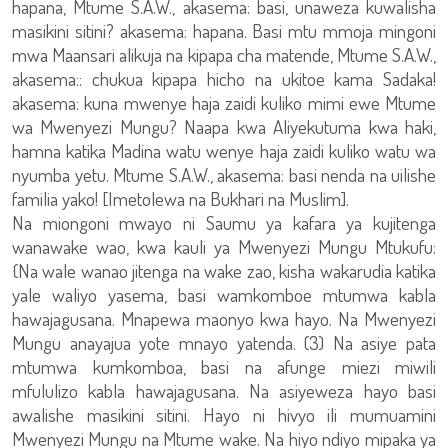
hapana, Mtume S.A.W., akasema: basi, unaweza kuwalisha
masikini sitini? akasema: hapana. Basi mtu mmoja mingoni
mwa Maansari alikuja na kipapa cha matende, Mtume S.A.W.,
akasema:: chukua kipapa hicho na ukitoe kama Sadaka!
akasema: kuna mwenye haja zaidi kuliko mimi ewe Mtume
wa Mwenyezi Mungu? Naapa kwa Aliyekutuma kwa haki,
hamna katika Madina watu wenye haja zaidi kuliko watu wa
nyumba yetu. Mtume S.A.W., akasema: basi nenda na uilishe
familia yako! [Imetolewa na Bukhari na Muslim].
Na miongoni mwayo ni Saumu ya kafara ya kujitenga
wanawake wao, kwa kauli ya Mwenyezi Mungu Mtukufu:
{Na wale wanao jitenga na wake zao, kisha wakarudia katika
yale waliyo yasema, basi wamkomboe mtumwa kabla
hawajagusana. Mnapewa maonyo kwa hayo. Na Mwenyezi
Mungu anayajua yote mnayo yatenda. (3) Na asiye pata
mtumwa kumkomboa, basi na afunge miezi miwili
mfululizo kabla hawajagusana. Na asiyeweza hayo basi
awalishe masikini sitini. Hayo ni hivyo ili mumuamini
Mwenyezi Mungu na Mtume wake. Na hiyo ndiyo mipaka ya