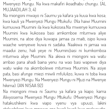
Mwenyezi Mungu. Na kwa makafiri ikoadhabu chungu. [AL
MUJAADILAH 3, 4]
Na miongoni mwayo ni Saumu ya kafara ya kuua kwa kosa;
kwa kauli ya Mwenyezi Mungu Mtukufu: {Na haiwi Muumini
kumuuwa Muumini ila kwa kukosea.Na mwenye kumuuwa
Muumini kwa kukosea basi amkomboe mtumwa aliye
Muumini, na atoe diya kuwapa jamaa za maiti, isipo kuwa
waache wenyewe kuwa ni sadaka. Naakiwa ni jamaa wa
maadui zenu, hali yeye ni Muumini,basi ni kumkomboa
mtumwa aliye Muumini. Na akiwa ni miongoni wa watu
ambao pana ahadi baina yenu na wao basi wapewe diya
watu wake na akombolewe mtumwa Muumini. Na asiye
pata, basi afunge miezi miwili mfululizo, kuwa ni toba kwa
Mwenyezi Mungu. Na Mwenyezi Mungu ni Mjuzi na Mwenye
hikima}. [AN NISAA 92]
Na miongoni mwa ni Saumu ya kafara ya kiapo; kama
Alivyosema Mwenyezi Mungu Mtukufu: {Mwenyezi Mungu
hatakushikeni kwa viapo vyenu vya upuuzi, lakini
atakushikeni kwa mnavyo apa kweli kweli kwa makusudio.