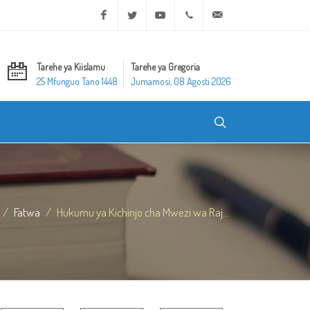
Facebook
Twitter
Youtube
+20 2 25970400
ask@dar-alifta.org
Tarehe ya Kiislamu
Tarehe ya Gregoria
25 Mfunguo Tano 1448
Jumamosi, 08 Agosti 2026
Fatwa
Hukumu ya Kichinjo cha Mwezi wa Raj...