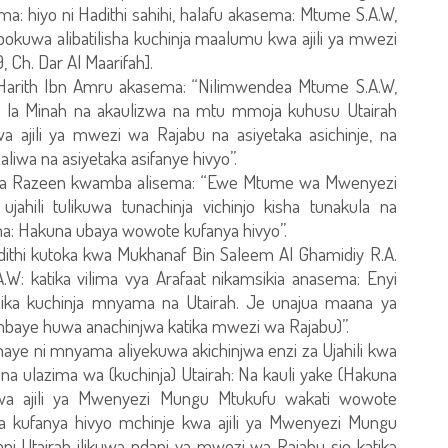
ma: hiyo ni Hadithi sahihi, halafu akasema: Mtume S.A.W,
isipokuwa alibatilisha kuchinja maalumu kwa ajili ya mwezi
 Ch. Dar Al Maarifah].
 Harith Ibn Amru akasema: “Nilimwendea Mtume S.A.W,
neo la Minah na akaulizwa na mtu mmoja kuhusu Utairah
a ajili ya mwezi wa Rajabu na asiyetaka asichinje, na
wa na asiyetaka asifanye hivyo”.
 kwa Razeen kwamba alisema: “Ewe Mtume wa Mwenyezi
jahili tulikuwa tunachinja vichinjo kisha tunakula na
a: Hakuna ubaya wowote kufanya hivyo”.
dithi kutoka kwa Mukhanaf Bin Saleem Al Ghamidiy R.A.
: katika vilima vya Arafaat nikamsikia anasema: Enyi
imika kuchinja mnyama na Utairah. Je unajua maana ya
mbaye huwa anachinjwa katika mwezi wa Rajabu)”.
naye ni mnyama aliyekuwa akichinjwa enzi za Ujahili kwa
na ulazima wa (kuchinja) Utairah: Na kauli yake (Hakuna
 kwa ajili ya Mwenyezi Mungu Mtukufu wakati wowote
kufanya hivyo mchinje kwa ajili ya Mwenyezi Mungu
 Utairah ilikuwa ndani ya mwezi wa Rajabu sio katika