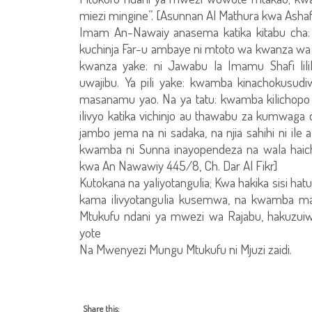
miezi mingine”. [Asunnan Al Mathura kwa Ashafiy
Imam An-Nawaiy anasema katika kitabu cha: [
kuchinja Far-u ambaye ni mtoto wa kwanza wa m
kwanza yake: ni Jawabu la Imamu Shafi lili
uwajibu. Ya pili yake: kwamba kinachokusudi
masanamu yao. Na ya tatu: kwamba kilichopo
ilivyo katika vichinjo au thawabu za kumwa
jambo jema na ni sadaka, na njia sahihi ni il
kwamba ni Sunna inayopendeza na wala haich
kwa An Nawawiy 445/8, Ch. Dar Al Fikr]
Kutokana na yaliyotangulia; Kwa hakika sisi h
kama ilivyotangulia kusemwa, na kwamba maa
Mtukufu ndani ya mwezi wa Rajabu, hakuzuiwi
yote
Na Mwenyezi Mungu Mtukufu ni Mjuzi zaidi.
Share this: