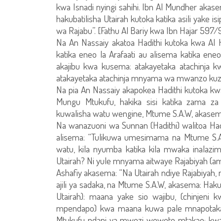
kwa Isnadi nyingi sahihi. Ibn Al Mundher akase
hakubatilisha Utairah kutoka katika asili yake 
wa Rajabu”. [Fathu Al Bariy kwa Ibn Hajar 597/9,
Na An Nassaiy akatoa Hadithi kutoka kwa Al
katika eneo la Arafaati au alisema katika e
akajibu kwa kusema: atakayetaka atachinja kw
atakayetaka atachinja mnyama wa mwanzo kuzali
Na pia An Nassaiy akapokea Hadithi kutoka
Mungu Mtukufu, hakika sisi katika zama za u
kuwalisha watu wengine, Mtume S.A.W, akasem
Na wanazuoni wa Sunnan (Hadithi) walitoa Ha
alisema: “Tulikuwa umesimama na Mtume S.A.W
watu, kila nyumba katika kila mwaka inalaz
Utairah? Ni yule mnyama aitwaye Rajabiyah (a
Ashafiy akasema: “Na Utairah ndiye Rajabiyah, 
ajili ya sadaka, na Mtume S.A.W, akasema: Haku
Utairah): maana yake sio wajibu, (chinjeni
mpendapo) kwa maana kuwa pale mnapotaka 
Mtukufu ndani ya mwezi wowote mtakao; kwani