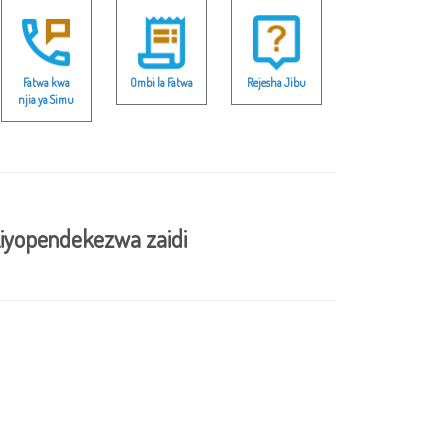
Fatwa kwa
Ombi la Fatwa
Rejesha Jibu
njia ya Simu
iyopendekezwa zaidi