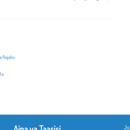
wa Rajabu
ta
Aina ya Taasisi
Ji