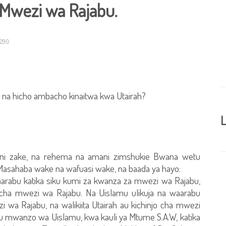
Mwezi wa Rajabu.
1290
, na hicho ambacho kinaitwa kwa Utairah?
L
 ni zake, na rehema na amani zimshukie Bwana wetu
asahaba wake na wafuasi wake, na baada ya hayo:
waarabu katika siku kumi za kwanza za mwezi wa Rajabu,
jo cha mwezi wa Rajabu. Na Uislamu ulikuja na waarabu
i wa Rajabu, na walikiita Utairah au kichinjo cha mwezi
u mwanzo wa Uislamu, kwa kauli ya Mtume S.A.W, katika