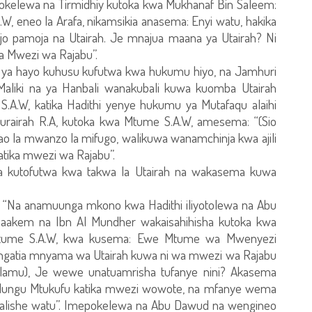
pokelewa na Tirmidhiy kutoka kwa Mukhanaf Bin Saleem:
, eneo la Arafa, nikamsikia anasema: Enyi watu, hakika
jo pamoja na Utairah. Je mnajua maana ya Utairah? Ni
 Mwezi wa Rajabu”.
ada ya hayo kuhusu kufutwa kwa hukumu hiyo, na Jamhuri
aliki na ya Hanbali wanakubali kuwa kuomba Utairah
S.A.W, katika Hadithi yenye hukumu ya Mutafaqu alaihi
urairah R.A, kutoka kwa Mtume S.A.W, amesema: “(Sio
ao la mwanzo la mifugo, walikuwa wanamchinja kwa ajili
katika mwezi wa Rajabu”.
 kutofutwa kwa takwa la Utairah na wakasema kuwa
ih] “Na anamuunga mkono kwa Hadithi iliyotolewa na Abu
Haakem na Ibn Al Mundher wakaisahihisha kutoka kwa
 Mtume S.A.W, kwa kusema: Ewe Mtume wa Mwenyezi
zingatia mnyama wa Utairah kuwa ni wa mwezi wa Rajabu
Uislamu), Je wewe unatuamrisha tufanye nini? Akasema
i Mungu Mtukufu katika mwezi wowote, na mfanye wema
alishe watu”. Imepokelewa na Abu Dawud na wengineo