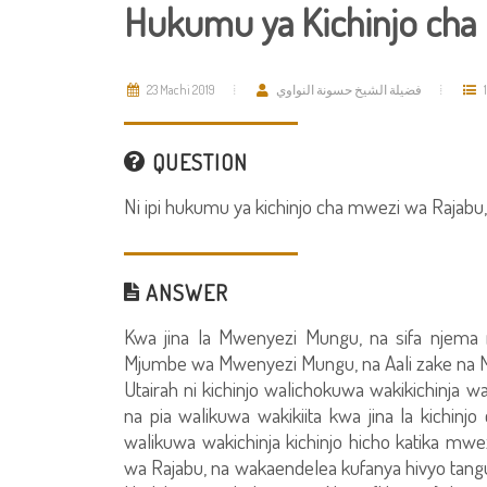
Hukumu ya Kichinjo cha 
23 Machi 2019
فضيلة الشيخ حسونة النواوي
QUESTION
Ni ipi hukumu ya kichinjo cha mwezi wa Rajabu
ANSWER
Kwa jina la Mwenyezi Mungu, na sifa njema
Mjumbe wa Mwenyezi Mungu, na Aali zake na M
Utairah ni kichinjo walichokuwa wakikichinja 
na pia walikuwa wakikiita kwa jina la kichin
walikuwa wakichinja kichinjo hicho katika mwez
wa Rajabu, na wakaendelea kufanya hivyo tang