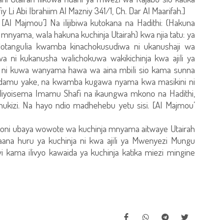
 Li Abi Ibrahiim Al Mazniy 341/1, Ch. Dar Al Maarifah.]
Al Majmou’] Na ilijibiwa kutokana na Hadithi: (Hakuna
nyama, wala hakuna kuchinja Utairah) kwa njia tatu: ya
lotangulia kwamba kinachokusudiwa ni ukanushaji wa
wa ni kukanusha walichokuwa wakikichinja kwa ajili ya
 ni kuwa wanyama hawa wa aina mbili sio kama sunna
ga damu yake, na kwamba kugawa nyama kwa masikini ni
e aliyoisema Imamu Shafi na ikaungwa mkono na Hadithi,
ukizi. Na hayo ndio madhehebu yetu sisi. [Al Majmou’
atuoni ubaya wowote wa kuchinja mnyama aitwaye Utairah
na huru ya kuchinja ni kwa ajili ya Mwenyezi Mungu
 kama ilivyo kawaida ya kuchinja katika miezi mingine