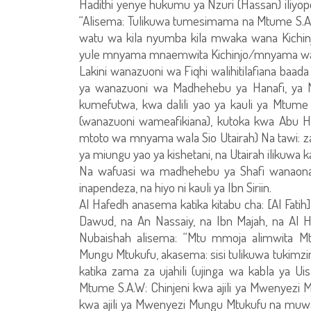
Hadithi yenye hukumu ya Nzuri (Hassan) iliyo
“Alisema: Tulikuwa tumesimama na Mtume S.A.W
watu wa kila nyumba kila mwaka wana Kichin
yule mnyama mnaemwita Kichinjo/mnyama wa
Lakini wanazuoni wa Fiqhi walihitilafiana ba
ya wanazuoni wa Madhehebu ya Hanafi, ya M
kumefutwa, kwa dalili yao ya kauli ya Mtume 
(wanazuoni wameafikiana), kutoka kwa Abu H
mtoto wa mnyama wala Sio Utairah) Na tawi: z
ya miungu yao ya kishetani, na Utairah ilikuwa 
Na wafuasi wa madhehebu ya Shafi wanaona
inapendeza, na hiyo ni kauli ya Ibn Siriin.
Al Hafedh anasema katika kitabu cha: [Al Fat
Dawud, na An Nassaiy, na Ibn Majah, na Al 
Nubaishah alisema: “Mtu mmoja alimwita
Mungu Mtukufu, akasema: sisi tulikuwa tukim
katika zama za ujahili (ujinga wa kabla ya 
Mtume S.A.W: Chinjeni kwa ajili ya Mwenyez
kwa ajili ya Mwenyezi Mungu Mtukufu na muw