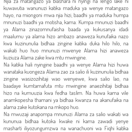
Njia za matangazo ya biashara ni nyingi na lengo lake ni
kuwavutia wanunuzi katika maduka ya wenye matangazo
hayo, na miongoni mwa njia hizi, baadhi ya maduka humpa
mnunuzi baadhi ya motisha, kama: Kumpa mnunuzi baadhi
ya Alama zinazomnufaisha baada ya kukusanya idadi
maalumu ya alama hizo ambazo anaweza kunufaika nazo
kwa kuzinunulia bidhaa zingine katika duka hilo hilo, na
wakati huo huo mnunuzi mwenye Alama hizi anaweza
kuziuza Alama zake kwa mtu mwingine.
Na katika hali nyingine baadhi ya wenye Alama hizi huwa
wanataka kuongeza Alama zao za salio ili kuzinunulia bidhaa
zingine wasizozihitaji wao wenyewe, kwa salio lao, na
baadaye kumtamafuta mtu mwingine anaezihitaji bidhaa
hizo na kumuuzia kwa fedha taslim. Na huwa kama vile
anamkopesha thamani ya bidhaa kwanza na akanufaika na
alama zake kutokana na mkopo huo.
Na mwuzaji anapompa mnunuzi Alama za salio wakati wa
kununua bidhaa kutoka kwake ni kama zawadi yenye
masharti iliyozungumzwa na wanachuoni wa Fiqhi katika