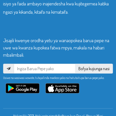
isiyo ya faida ambayo inajiendesha kwa kujitegemea katika
ngazi ya kikanda, kitaifa na kimataifa.
Jisajili kwenye orodha yetu ya wanaopokea barua pepe na
uwe wa kwanza kupokea fatwa mpya, makala na habari
mbalimbali.
Bofya kujiunga nasi
Usiwe na wasiwasi wowote, tutayalinda maelezo yako na hatutaitupa barua pepe yako.
Hakimiliki 2021. Haki zote zimehifadhiwa kwa Dar al-Iftaa ya Misri