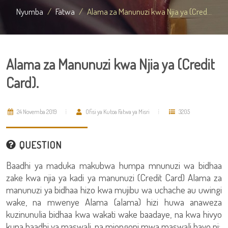
Nyumba
Fatwa
Alama za Manunuzi kwa Njia ya (Cred...
Alama za Manunuzi kwa Njia ya (Credit
Card).
24 Novemba 2019
Ofisi ya Kutoa Fatwa ya Misri
3205
QUESTION
Baadhi ya maduka makubwa humpa mnunuzi wa bidhaa
zake kwa njia ya kadi ya manunuzi (Credit Card) Alama za
manunuzi ya bidhaa hizo kwa mujibu wa uchache au uwingi
wake, na mwenye Alama (alama) hizi huwa anaweza
kuzinunulia bidhaa kwa wakati wake baadaye, na kwa hivyo
kuna baadhi ya maswali, na miongoni mwa maswali hayo ni: