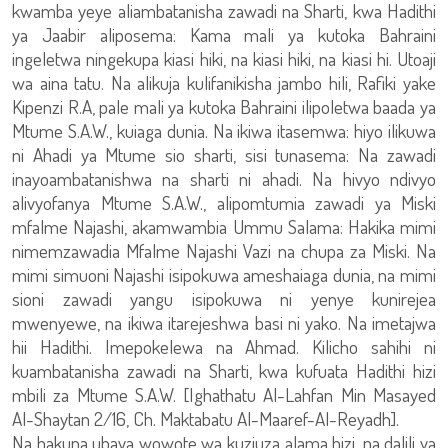
kwamba yeye aliambatanisha zawadi na Sharti, kwa Hadithi
ya Jaabir aliposema: Kama mali ya kutoka Bahraini
ingeletwa ningekupa kiasi hiki, na kiasi hiki, na kiasi hi. Utoaji
wa aina tatu. Na alikuja kulifanikisha jambo hili, Rafiki yake
Kipenzi R.A, pale mali ya kutoka Bahraini ilipoletwa baada ya
Mtume S.A.W., kuiaga dunia. Na ikiwa itasemwa: hiyo ilikuwa
ni Ahadi ya Mtume sio sharti, sisi tunasema: Na zawadi
inayoambatanishwa na sharti ni ahadi. Na hivyo ndivyo
alivyofanya Mtume S.A.W., alipomtumia zawadi ya Miski
mfalme Najashi, akamwambia Ummu Salama: Hakika mimi
nimemzawadia Mfalme Najashi Vazi na chupa za Miski. Na
mimi simuoni Najashi isipokuwa ameshaiaga dunia, na mimi
sioni zawadi yangu isipokuwa ni yenye kunirejea
mwenyewe, na ikiwa itarejeshwa basi ni yako. Na imetajwa
hii Hadithi. Imepokelewa na Ahmad. Kilicho sahihi ni
kuambatanisha zawadi na Sharti, kwa kufuata Hadithi hizi
mbili za Mtume S.A.W. [Ighathatu Al-Lahfan Min Masayed
Al-Shaytan 2/16, Ch. Maktabatu Al-Maaref-Al-Reyadh].
Na hakuna ubaya wowote wa kuziuza alama hizi, na dalili ya