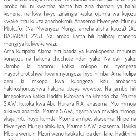
jambo hili: ni kwamba alama hizi zina thamani ya halali
kisheria, na kwa hivyo zinaingia katika ujumla wa kujuzu
kwake mtu kuuza anachokimili. Anasema Mwenyezi Mungu
Mtukufu: {Na Mwenyezi Mungu amehalalisha kuuza} [AL
BAQARAH: 275]. Na jambo kama hili halihitaji maneno
mengi ya kuliweka wazi.
Ama kuzipatia Alama hizi baada ya kumkopesha mnunuzi
kunajuzu na hakuna chochote ndani yake. Na dalili yake:
Jambo la haramu katika mkopo ni nyongeza
inayoshurutishwa; kwani nyongeza hiyo ni riba. Ama kulipa
deni la mkopo kwa kuongeza kitu ambacho
hakikushurutishwa hakuna ubaya wowote. Na jambo hili
limepokewa katika Hadithi kutokana na kitendo cha Mtume
S.A.W., kutoka kwa Abu Huraira R.A., anasema: Mtu mmoja
alikuwa anamdai Mtume S.A.W., ngamia wa mwaka mmoja,
akaja mtu huyo kumdai Mtume amlipe, akasema: Nilipe na
Mwenyezi Mungu atakulipa, Mtume S.A.W., akasema: Hakika
Mbora wenu ni Mzuri wenu katika kulipa deni lake. Hadithi hii