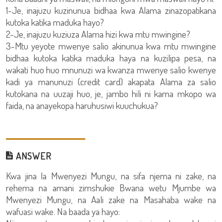
1-Je, inajuzu kuzinunua bidhaa kwa Alama zinazopatikana
kutoka katika maduka hayo?
2-Je, inajuzu kuziuza Alama hizi kwa mtu mwingine?
3-Mtu yeyote mwenye salio akinunua kwa mtu mwingine
bidhaa kutoka katika maduka haya na kuzilipa pesa, na
wakati huo huo mnunuzi wa kwanza mwenye salio kwenye
kadi ya manunuzi (credit card) akapata Alama za salio
kutokana na uuzaji huo, je, jambo hili ni kama mkopo wa
faida, na anayekopa haruhusiwi kuuchukua?
ANSWER
Kwa jina la Mwenyezi Mungu, na sifa njema ni zake, na
rehema na amani zimshukie Bwana wetu Mjumbe wa
Mwenyezi Mungu, na Aali zake na Masahaba wake na
wafuasi wake. Na baada ya hayo: