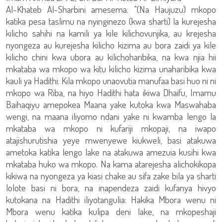
Al-Khateb Al-Sharbini amesema: "(Na Haujuzu) mkopo
katika pesa taslimu na nyinginezo (kwa sharti) la kurejesha
kilicho sahihi na kamili ya kile kilichovunjika, au krejesha
nyongeza au kurejesha kilicho kizima au bora zaidi ya kile
kilicho chini kwa ubora au kilichoharibika, na kwa njia hii
mkataba wa mkopo wa kitu kilicho kizima unaharibika kwa
kauli ya Hadithi: Kila mkopo unaovutia manufaa basi huo ni ni
mkopo wa Riba, na hiyo Hadithi hata ikiwa Dhaifu, Imamu
Baihaqiyu amepokea Maana yake kutoka kwa Maswahaba
wengi, na maana iliyomo ndani yake ni kwamba lengo la
mkataba wa mkopo ni kufariji mkopaji, na iwapo
atajishurutishia yeye mwenyewe kiukweli, basi atakuwa
ametoka katika lengo lake na atakuwa amezuia kusihi kwa
mkataba huko wa mkopo. Na kama atarejesha alichokikopa
kikiwa na nyongeza ya kiasi chake au sifa zake bila ya sharti
lolote basi ni bora, na inapendeza zaidi kufanya hivyo
kutokana na Hadithi iliyotangulia: Hakika Mbora wenu ni
Mbora wenu katika kulipa deni lake, na mkopeshaji