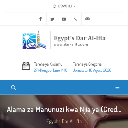
KISWAHILI
Facebook
Twitter
Youtube
+20 2 25970400
ask@dar-alifta.org
Tarehe ya Kiislamu
Tarehe ya Gregoria
27 Mfunguo Tano 1448
Jumatatu, 10 Agosti 2026
Alama za Manunuzi kwa Njia ya (Cred...
Egypt's Dar Al-Ifta