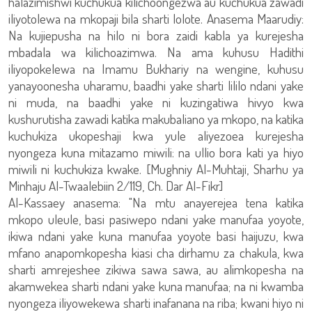
halazimishwi kuchukua kilichoongezwa au kuchukua zawadi
iliyotolewa na mkopaji bila sharti lolote. Anasema Maarudiy:
Na kujiepusha na hilo ni bora zaidi kabla ya kurejesha
mbadala wa kilichoazimwa. Na ama kuhusu Hadithi
iliyopokelewa na Imamu Bukhariy na wengine, kuhusu
yanayoonesha uharamu, baadhi yake sharti lililo ndani yake
ni muda, na baadhi yake ni kuzingatiwa hivyo kwa
kushurutisha zawadi katika makubaliano ya mkopo, na katika
kuchukiza ukopeshaji kwa yule aliyezoea kurejesha
nyongeza kuna mitazamo miwili: na ullio bora kati ya hiyo
miwili ni kuchukiza kwake. [Mughniy Al-Muhtaji, Sharhu ya
Minhaju Al-Twaalebiin 2/119, Ch. Dar Al-Fikr]
Al-Kassaey anasema: "Na mtu anayerejea tena katika
mkopo uleule, basi pasiwepo ndani yake manufaa yoyote,
ikiwa ndani yake kuna manufaa yoyote basi haijuzu, kwa
mfano anapomkopesha kiasi cha dirhamu za chakula, kwa
sharti amrejeshee zikiwa sawa sawa, au alimkopesha na
akamwekea sharti ndani yake kuna manufaa; na ni kwamba
nyongeza iliyowekewa sharti inafanana na riba; kwani hiyo ni