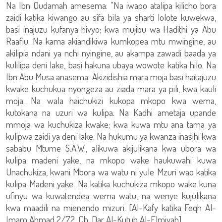
Na Ibn Qudamah amesema: "Na iwapo atalipa kilicho bora
zaidi katika kiwango au sifa bila ya sharti lolote kuwekwa,
basi inajuzu kufanya hivyo; kwa mujibu wa Hadithi ya Abu
Raafiu. Na kama akiandikiwa kumkopea mtu mwingine, au
akilipia ndani ya nchi nyingine, au akampa zawadi baada ya
kulilipa deni lake, basi hakuna ubaya wowote katika hilo. Na
Ibn Abu Musa anasema: Akizidishia mara moja basi haitajuzu
kwake kuchukua nyongeza au ziada mara ya pili, kwa kauli
moja. Na wala haichukizi kukopa mkopo kwa wema,
kutokana na uzuri wa kulipa. Na Kadhi ametaja upande
mmoja wa kuchukiza kwake; kwa kuwa mtu ana tama ya
kulipwa zaidi ya deni lake. Na hukumu ya kwanza inasihi kwa
sababu Mtume S.A.W., alikuwa akijulikana kwa ubora wa
kulipa madeni yake, na mkopo wake haukuwahi kuwa
Unachukiza, kwani Mbora wa watu ni yule Mzuri wao katika
kulipa Madeni yake. Na katika kuchukiza mkopo wake kuna
ufinyu wa kuwatendea wema watu, na wenye kujulikana
kwa maadili na mienendo mizuri. [Al-Kafy katika Feqh Al-
Imam Ahmad 2/72, Ch. Dar Al-Kutub Al-Elmiyah]