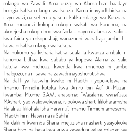
mlango wa Zawadi. Ama uuzaji wa Alama hizo baadaye
huingia katika mlango wa kuuza. Kama inavyodhihirika na
ilivyo wazi, na sehemu yake ni katika mlango wa Kuuziana.
Ama mnunuzi kukopa mkopo wakati wa kununua, na
akurejesha mkopo huo kwa faida – nayo ni alama za salio –
kwa faida ya mkopeshaji, wanazuoni wanalitaja jambo hili
kuwa ni katika mlango wa kukopa.
Na hukumu ya kisharia katika suala la kwanza ambalo ni
kununua bidhaa kwa sababu ya kupewa Alama za salio
kutoka kwa mchuuzi kwenda kwa mnunuzi ni jambo
linalojuzu, na ni sawa na zawadi inayoshurutishwa.
Na dalili ya kuswihi kwake ni Hadithi iliyopokelewa na
Imamu Tirmidhi kutoka kwa Amru bin Auf Al-Muzani
kwamba: Mtume S.A.W., anasema: "Waisilamu wanafuata
MAsharti yao waliowekeana, isipokuwa sharti lililoharamisha
Halali au lililohalalisha Haramu". Imamu Tirmidhi amesema:
"Hadithi hii ni Hasan na ni Sahihi".
Na dalili ni kwamba Sharia imejuzisha masharti yasiyokiuka
Sharia hiyo, na hasa kwa kuwa zawadi ni katika mlango wa