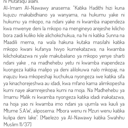
ni Mutafaqu alaihi.
Al-Imam Al-Nawawy anasema: "Katika Hadithi hizi kuna
kujuzu makabidhiano ya wanyama, na hukumu yake ni
hukumu ya mkopo, na ndani yake ni kwamba inapendeza
kwa mwenye deni la mkopo na mengineyo arejeshe kilicho
bora zaidi kuliko kile alichokichukua, na hii ni katika Sunna na
Maadili mema, na wala hakuna kutaka masilahi katika
mkopo kwani kufanya hivyo kumekatazwa; na kwamba
kilichokatazwa ni yale makubaliano ya mkopo yenye sharti
ndani yake , na madhehebu yetu ni kwamba inapendeza
kuongeza katika malipo ya deni alilokuwa nalo mkopaji, na
inajuzu kwa mkopeshaji kuchukua nyongeza iwe katika sifa
ya kinachorejeshwa au idadi, kwa mfano kama alimkopesha
kumi naye akamrejeshea kumi na moja. Na Madhehebu ya
Imamu Malik ni kwamba nyongeza katika idadi inakatazwa,
na hoja yao ni kwamba imo ndani ya ujumla wa kauli ya
Mtume S.A.W., aliposema: Mbora wenu ni Mzuri wenu katika
kulipa deni lake". [Maelezo ya Al-Nawawy katika Swahihu
Muslim 11/37]