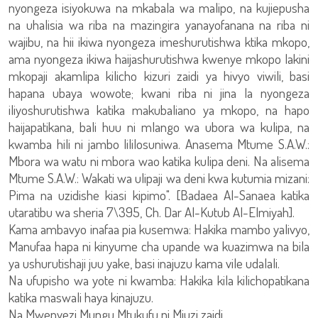
nyongeza isiyokuwa na mkabala wa malipo, na kujiepusha
na uhalisia wa riba na mazingira yanayofanana na riba ni
wajibu, na hii ikiwa nyongeza imeshurutishwa ktika mkopo,
ama nyongeza ikiwa haijashurutishwa kwenye mkopo lakini
mkopaji akamlipa kilicho kizuri zaidi ya hivyo viwili, basi
hapana ubaya wowote; kwani riba ni jina la nyongeza
iliyoshurutishwa katika makubaliano ya mkopo, na hapo
haijapatikana, bali huu ni mlango wa ubora wa kulipa, na
kwamba hili ni jambo lililosuniwa. Anasema Mtume S.A.W.:
Mbora wa watu ni mbora wao katika kulipa deni. Na alisema
Mtume S.A.W.: Wakati wa ulipaji wa deni kwa kutumia mizani:
Pima na uzidishe kiasi kipimo". [Badaea Al-Sanaea katika
utaratibu wa sheria 7\395, Ch. Dar Al-Kutub Al-Elmiyah].
Kama ambavyo inafaa pia kusemwa: Hakika mambo yalivyo,
Manufaa hapa ni kinyume cha upande wa kuazimwa na bila
ya ushurutishaji juu yake, basi inajuzu kama vile udalali.
Na ufupisho wa yote ni kwamba: Hakika kila kilichopatikana
katika maswali haya kinajuzu.
Na Mwenyezi Mungu Mtukufu ni Mjuzi zaidi.