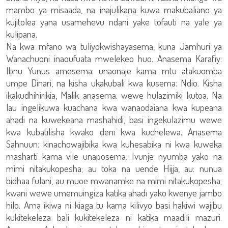
mambo ya misaada, na inajulikana kuwa makubaliano ya
kujitolea yana usamehevu ndani yake tofauti na yale ya
kulipana.
Na kwa mfano wa tuliyokwishayasema, kuna Jamhuri ya
Wanachuoni inaoufuata mwelekeo huo. Anasema Karafiy:
Ibnu Yunus amesema: unaonaje kama mtu atakuomba
umpe Dinari, na kisha ukakubali kwa kusema: Ndio. Kisha
ikakudhihirikia, Malik anasema: wewe hulazimiki kutoa. Na
lau ingelikuwa kuachana kwa wanaodaiana kwa kupeana
ahadi na kuwekeana mashahidi, basi ingekulazimu wewe
kwa kubatilisha kwako deni kwa kuchelewa. Anasema
Sahnuun: kinachowajibika kwa kuhesabika ni kwa kuweka
masharti kama vile unaposema: Ivunje nyumba yako na
mimi nitakukopesha; au toka na uende Hijja, au: nunua
bidhaa fulani, au muoe mwanamke na mimi nitakukopesha;
kwani wewe umemuingiza katika ahadi yako kwenye jambo
hilo. Ama ikiwa ni kiaga tu kama kilivyo basi hakiwi wajibu
kukitekeleza bali kukitekeleza ni katika maadili mazuri.