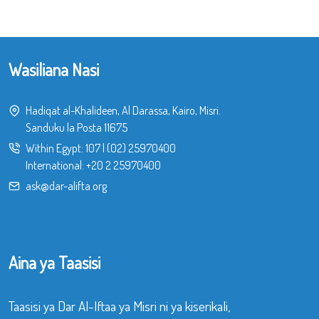
Wasiliana Nasi
Hadiqat al-Khalideen, Al Darassa, Kairo, Misri.
Sanduku la Posta 11675
Within Egypt:
107
|
(02) 25970400
International:
+20 2 25970400
ask@dar-alifta.org
Aina ya Taasisi
Taasisi ya Dar Al-Iftaa ya Misri ni ya kiserikali,