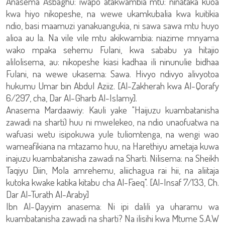
Anasema Asbaghu: iwapo atakwambia mtu: ninataka kuoa
kwa hiyo nikopeshe, na wewe ukamkubalia kwa kuitikia
ndio, basi maamuzi yanakuangukia, ni sawa sawa mtu huyo
alioa au la. Na vile vile mtu akikwambia: niazime mnyama
wako mpaka sehemu Fulani, kwa sababu ya hitajio
alilolisema, au: nikopeshe kiasi kadhaa ili ninunulie bidhaa
Fulani, na wewe ukasema: Sawa. Hivyo ndivyo alivyotoa
hukumu Umar bin Abdul Aziiz. [Al-Zakherah kwa Al-Qorafy
6/297, cha, Dar Al-Gharb Al-Islamy].
Anasema Mardaawiy: Kauli yake "Haijuzu kuambatanisha
zawadi na sharti) huu ni mwelekeo, na ndio unaofuatwa na
wafuasi wetu isipokuwa yule tuliomtenga, na wengi wao
wameafikiana na mtazamo huu, na Harethiyu ametaja kuwa
inajuzu kuambatanisha zawadi na Sharti. Nilisema: na Sheikh
Taqiyu Diin, Mola amrehemu, aliichagua rai hii, na aliitaja
kutoka kwake katika kitabu cha Al-Faeq". [Al-Insaf 7/133, Ch.
Dar Al-Turath Al-Araby]
Ibn Al-Qayyim anasema: Ni ipi dalili ya uharamu wa
kuambatanisha zawadi na sharti? Na ilisihi kwa Mtume S.A.W